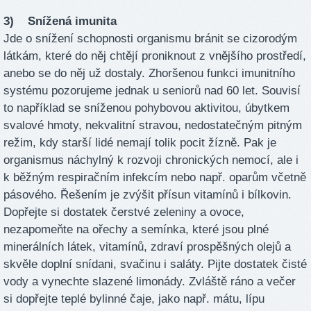
3) Snížená imunita
Jde o snížení schopnosti organismu bránit se cizorodým
látkám, které do něj chtějí proniknout z vnějšího prostředí,
anebo se do něj už dostaly. Zhoršenou funkci imunitního
systému pozorujeme jednak u seniorů nad 60 let. Souvisí
to například se sníženou pohybovou aktivitou, úbytkem
svalové hmoty, nekvalitní stravou, nedostatečným pitným
režim, kdy starší lidé nemají tolik pocit žízně. Pak je
organismus náchylný k rozvoji chronických nemocí, ale i
k běžným respiračním infekcím nebo např. oparům včetně
pásového. Řešením je zvýšit přísun vitamínů i bílkovin.
Dopřejte si dostatek čerstvé zeleniny a ovoce,
nezapomeňte na ořechy a semínka, které jsou plné
minerálních látek, vitamínů, zdraví prospěšných olejů a
skvěle doplní snídani, svačinu i saláty. Pijte dostatek čisté
vody a vynechte slazené limonády. Zvláště ráno a večer
si dopřejte teplé bylinné čaje, jako např. mátu, lípu