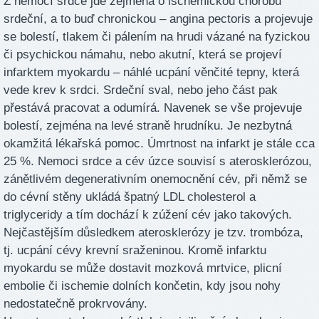
Z nemocí srdce jde zejména o ischemickou chorobu
srdeční, a to buď chronickou – angina pectoris a projevuje
se bolestí, tlakem či pálením na hrudi vázané na fyzickou
či psychickou námahu, nebo akutní, která se projeví
infarktem myokardu – náhlé ucpání věnčité tepny, která
vede krev k srdci. Srdeční sval, nebo jeho část pak
přestává pracovat a odumírá. Navenek se vše projevuje
bolestí, zejména na levé straně hrudníku. Je nezbytná
okamžitá lékařská pomoc. Úmrtnost na infarkt je stále cca
25 %. Nemoci srdce a cév úzce souvisí s aterosklerózou,
zánětlivém degenerativním onemocnění cév, při němž se
do cévní stěny ukládá špatný LDL cholesterol a
triglyceridy a tím dochází k zúžení cév jako takových.
Nejčastějším důsledkem aterosklerózy je tzv. trombóza,
tj. ucpání cévy krevní sraženinou. Kromě infarktu
myokardu se může dostavit mozková mrtvice, plicní
embolie či ischemie dolních končetin, kdy jsou nohy
nedostatečně prokrvovány.