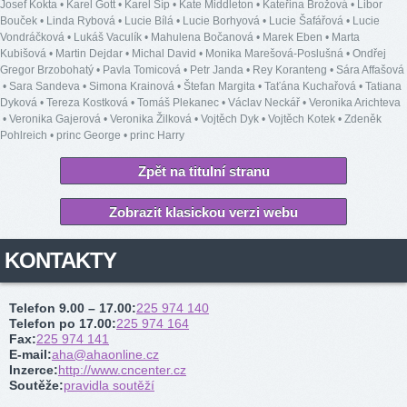
Josef Kokta
•
Karel Gott
•
Karel Šíp
•
Kate Middleton
•
Kateřina Brožová
•
Libor
Bouček
•
Linda Rybová
•
Lucie Bílá
•
Lucie Borhyová
•
Lucie Šafářová
•
Lucie
Vondráčková
•
Lukáš Vaculík
•
Mahulena Bočanová
•
Marek Eben
•
Marta
Kubišová
•
Martin Dejdar
•
Michal David
•
Monika Marešová-Poslušná
•
Ondřej
Gregor Brzobohatý
•
Pavla Tomicová
•
Petr Janda
•
Rey Koranteng
•
Sára Affašová
•
Sara Sandeva
•
Simona Krainová
•
Štefan Margita
•
Taťána Kuchařová
•
Tatiana
Dyková
•
Tereza Kostková
•
Tomáš Plekanec
•
Václav Neckář
•
Veronika Arichteva
•
Veronika Gajerová
•
Veronika Žilková
•
Vojtěch Dyk
•
Vojtěch Kotek
•
Zdeněk
Pohlreich
•
princ George
•
princ Harry
Zpět na titulní stranu
Zobrazit klasickou verzi webu
KONTAKTY
Telefon 9.00 – 17.00
:
225 974 140
Telefon po 17.00
:
225 974 164
Fax
:
225 974 141
E-mail
:
aha@ahaonline.cz
Inzerce
:
http://www.cncenter.cz
Soutěže
:
pravidla soutěží