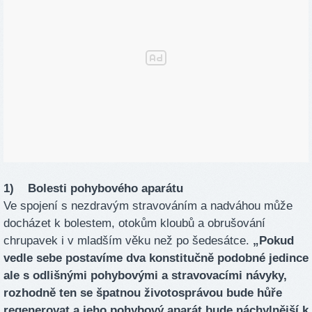
1) Bolesti pohybového aparátu
Ve spojení s nezdravým stravováním a nadváhou může
docházet k bolestem, otokům kloubů a obrušování
chrupavek i v mladším věku než po šedesátce.
„Pokud
vedle sebe postavíme dva konstitučně podobné jedince
ale s odlišnými pohybovými a stravovacími návyky,
rozhodně ten se špatnou životosprávou bude hůře
regenerovat a jeho pohybový aparát bude náchylnější k