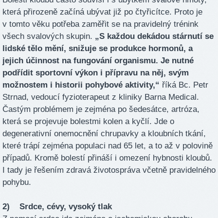
která přirozeně začíná ubývat již po čtyřicítce. Proto je
v tomto věku potřeba zaměřit se na pravidelný trénink
všech svalových skupin.
„S každou dekádou stárnutí se
lidské tělo mění, snižuje se produkce hormonů, a
jejich účinnost na fungování organismu. Je nutné
podřídit sportovní výkon i přípravu na něj, svým
možnostem i historii pohybové aktivity,“
říká Bc. Petr
Strnad, vedoucí fyzioterapeut z kliniky Barna Medical.
Častým problémem je zejména po šedesátce, artróza,
která se projevuje bolestmi kolen a kyčlí. Jde o
degenerativní onemocnění chrupavky a kloubních tkání,
které trápí zejména populaci nad 65 let, a to až v polovině
případů. Kromě bolestí přináší i omezení hybnosti kloubů.
I tady je řešením zdravá životospráva včetně pravidelného
pohybu.
2) Srdce, cévy, vysoký tlak