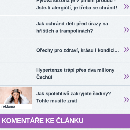
Pylová sezona je v plném proudu -
Jste-li alergičtí, je třeba se chránit!
Jak ochránit děti před úrazy na
hřištích a trampolínách?
Ořechy pro zdraví, krásu i kondici...
Hypertenze trápí přes dva miliony
Čechů!
Jak spolehlivě zakryjete šediny?
Tohle musíte znát
reklama
KOMENTÁŘE KE ČLÁNKU