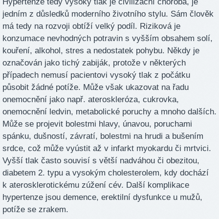
Hypertenze tedy vysoký tlak je civilizační choroba, je
jedním z důsledků moderního životního stylu. Sám člověk
má tedy na rozvoji obtíží velký podíl. Riziková je
konzumace nevhodných potravin s vyšším obsahem solí,
kouření, alkohol, stres a nedostatek pohybu. Někdy je
označován jako tichý zabiják, protože v některých
případech nemusí pacientovi vysoký tlak z počátku
působit žádné potíže. Může však ukazovat na řadu
onemocnění jako např. ateroskleróza, cukrovka,
onemocnění ledvin, metabolické poruchy a mnoho dalších.
Může se projevit bolestmi hlavy, únavou, poruchami
spánku, dušností, závratí, bolestmi na hrudi a bušením
srdce, což může vyústit až v infarkt myokardu či mrtvici.
Vyšší tlak často souvisí s větší nadváhou či obezitou,
diabetem 2. typu a vysokým cholesterolem, kdy dochází
k aterosklerotickému zúžení cév. Další komplikace
hypertenze jsou demence, erektilní dysfunkce u mužů,
potíže se zrakem.