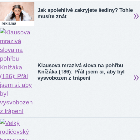
Jak spolehlivě zakryjete šediny? Tohle
musíte znát
reklama
Klausova mrazivá slova na pohřbu
Knížáka (†86): Přál jsem si, aby byl
vysvobozen z trápení