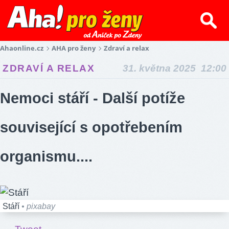
Ahaonline.cz
AHA pro ženy
Zdraví a relax
ZDRAVÍ A RELAX
31. května 2025 12:00
Nemoci stáří - Další potíže
související s opotřebením
organismu....
Stáří
• pixabay