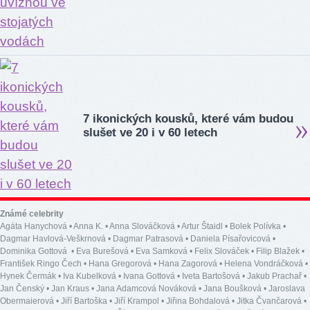
7 ikonických kousků, které vám budou
slušet ve 20 i v 60 letech
Známé celebrity
Agáta Hanychová
•
Anna K.
•
Anna Slováčková
•
Artur Štaidl
•
Bolek Polívka
•
Dagmar Havlová-Veškrnová
•
Dagmar Patrasová
•
Daniela Písařovicová
•
Dominika Gottová
•
Eva Burešová
•
Eva Samková
•
Felix Slováček
•
Filip Blažek
•
František Ringo Čech
•
Hana Gregorová
•
Hana Zagorová
•
Helena Vondráčková
•
Hynek Čermák
•
Iva Kubelková
•
Ivana Gottová
•
Iveta Bartošová
•
Jakub Prachař
•
Jan Čenský
•
Jan Kraus
•
Jana Adamcová Nováková
•
Jana Boušková
•
Jaroslava
Obermaierová
•
Jiří Bartoška
•
Jiří Krampol
•
Jiřina Bohdalová
•
Jitka Čvančarová
•