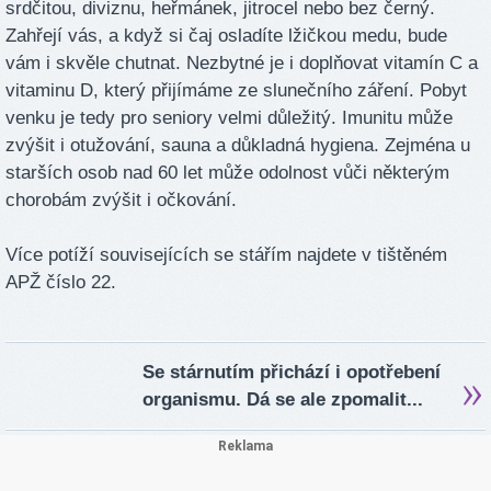
srdčitou, diviznu, heřmánek, jitrocel nebo bez černý.
Zahřejí vás, a když si čaj osladíte lžičkou medu, bude
vám i skvěle chutnat. Nezbytné je i doplňovat vitamín C a
vitaminu D, který přijímáme ze slunečního záření. Pobyt
venku je tedy pro seniory velmi důležitý. Imunitu může
zvýšit i otužování, sauna a důkladná hygiena. Zejména u
starších osob nad 60 let může odolnost vůči některým
chorobám zvýšit i očkování.
Více potíží souvisejících se stářím najdete v tištěném
APŽ číslo 22.
Se stárnutím přichází i opotřebení
organismu. Dá se ale zpomalit...