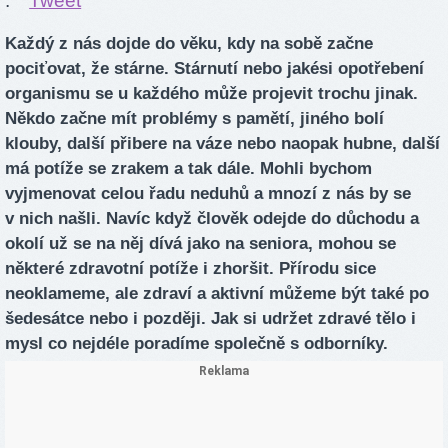
.
Tweet
Každý z nás dojde do věku, kdy na sobě začne
pociťovat, že stárne. Stárnutí nebo jakési opotřebení
organismu se u každého může projevit trochu jinak.
Někdo začne mít problémy s pamětí, jiného bolí
klouby, další přibere na váze nebo naopak hubne, další
má potíže se zrakem a tak dále. Mohli bychom
vyjmenovat celou řadu neduhů a mnozí z nás by se
v nich našli. Navíc když člověk odejde do důchodu a
okolí už se na něj dívá jako na seniora, mohou se
některé zdravotní potíže i zhoršit. Přírodu sice
neoklameme, ale zdraví a aktivní můžeme být také po
šedesátce nebo i později. Jak si udržet zdravé tělo i
mysl co nejdéle poradíme společně s odborníky.