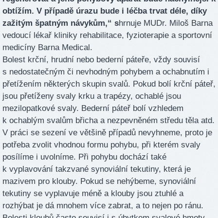
obtížím. V případě úrazu bude i léčba trvat déle, díky
zažitým špatným návykům,“ s
hrnuje MUDr. Miloš Barna
vedoucí lékař kliniky rehabilitace, fyzioterapie a sportovní
medicíny Barna Medical.
Bolest krční, hrudní nebo bederní páteře, vždy souvisí
s nedostatečným či nevhodným pohybem a ochabnutím i
přetížením některých skupin svalů. Pokud bolí krční páteř,
jsou přetíženy svaly krku a trapézy, ochablé jsou
mezilopatkové svaly. Bederní páteř bolí vzhledem
k ochablým svalům břicha a nezpevněném středu těla atd.
V práci se sezení ve většině případů nevyhneme, proto je
potřeba zvolit vhodnou formu pohybu, při kterém svaly
posílíme i uvolníme. Při pohybu dochází také
k vyplavování takzvané synoviální tekutiny, která je
mazivem pro klouby. Pokud se nehýbeme, synoviální
tekutiny se vyplavuje méně a klouby jsou ztuhlé a
rozhýbat je dá mnohem více zabrat, a to nejen po ránu.
Bolesti kloubů často souvisí i s úbytkem svalové hmoty,