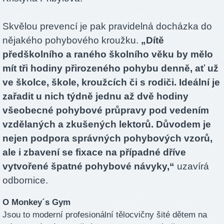
Skvělou prevencí je pak pravidelná docházka do
nějakého pohybového kroužku.
„Dítě
předškolního a raného školního věku by mělo
mít tři hodiny přirozeného pohybu denně, ať už
ve školce, škole, kroužcích či s rodiči. Ideální je
zařadit u nich týdně jednu až dvě hodiny
všeobecné pohybové průpravy pod vedením
vzdělaných a zkušených lektorů. Důvodem je
nejen podpora správných pohybových vzorů,
ale i zbavení se fixace na případné dříve
vytvořené špatné pohybové návyky,“
uzavírá
odbornice.
O Monkey´s Gym
Jsou to moderní profesionální tělocvičny šité dětem na