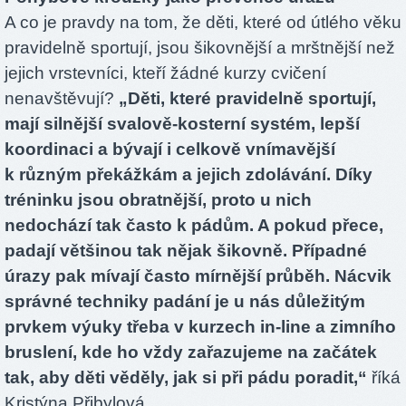
A co je pravdy na tom, že děti, které od útlého věku
pravidelně sportují, jsou šikovnější a mrštnější než
jejich vrstevníci, kteří žádné kurzy cvičení
nenavštěvují?
„Děti, které pravidelně sportují,
mají silnější svalově-kosterní systém, lepší
koordinaci a bývají i celkově vnímavější
k různým překážkám a jejich zdolávání. Díky
tréninku jsou obratnější, proto u nich
nedochází tak často k pádům. A pokud přece,
padají většinou tak nějak šikovně. Případné
úrazy pak mívají často mírnější průběh. Nácvik
správné techniky padání je u nás důležitým
prvkem výuky třeba v kurzech in-line a zimního
bruslení, kde ho vždy zařazujeme na začátek
tak, aby děti věděly, jak si při pádu poradit,“
říká
Kristýna Přibylová.