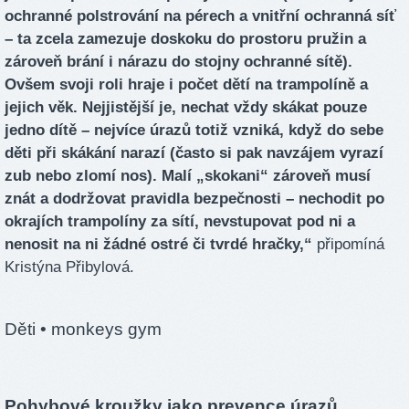
ochranné polstrování na pérech a vnitřní ochranná síť
– ta zcela zamezuje doskoku do prostoru pružin a
zároveň brání i nárazu do stojny ochranné sítě).
Ovšem svoji roli hraje i počet dětí na trampolíně a
jejich věk. Nejjistější je, nechat vždy skákat pouze
jedno dítě – nejvíce úrazů totiž vzniká, když do sebe
děti při skákání narazí (často si pak navzájem vyrazí
zub nebo zlomí nos). Malí „skokani“ zároveň musí
znát a dodržovat pravidla bezpečnosti – nechodit po
okrajích trampolíny za sítí, nevstupovat pod ni a
nenosit na ni žádné ostré či tvrdé hračky,“
připomíná
Kristýna Přibylová.
Děti
• monkeys gym
Pohybové kroužky jako prevence úrazů