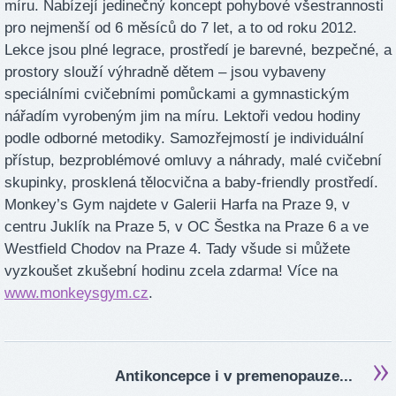
míru. Nabízejí jedinečný koncept pohybové všestrannosti
pro nejmenší od 6 měsíců do 7 let, a to od roku 2012.
Lekce jsou plné legrace, prostředí je barevné, bezpečné, a
prostory slouží výhradně dětem – jsou vybaveny
speciálními cvičebními pomůckami a gymnastickým
nářadím vyrobeným jim na míru. Lektoři vedou hodiny
podle odborné metodiky. Samozřejmostí je individuální
přístup, bezproblémové omluvy a náhrady, malé cvičební
skupinky, prosklená tělocvična a baby-friendly prostředí.
Monkey’s Gym najdete v Galerii Harfa na Praze 9, v
centru Juklík na Praze 5, v OC Šestka na Praze 6 a ve
Westfield Chodov na Praze 4. Tady všude si můžete
vyzkoušet zkušební hodinu zcela zdarma! Více na
www.monkeysgym.cz
.
Antikoncepce i v premenopauze...