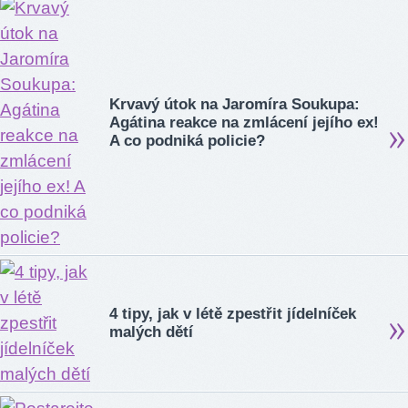
Krvavý útok na Jaromíra Soukupa:
Agátina reakce na zmlácení jejího ex!
A co podniká policie?
4 tipy, jak v létě zpestřit jídelníček
malých dětí