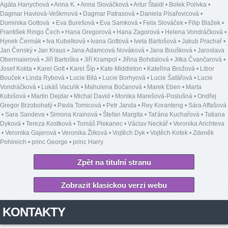
Agáta Hanychová
•
Anna K.
•
Anna Slováčková
•
Artur Štaidl
•
Bolek Polívka
•
Dagmar Havlová-Veškrnová
•
Dagmar Patrasová
•
Daniela Písařovicová
•
Dominika Gottová
•
Eva Burešová
•
Eva Samková
•
Felix Slováček
•
Filip Blažek
•
František Ringo Čech
•
Hana Gregorová
•
Hana Zagorová
•
Helena Vondráčková
•
Hynek Čermák
•
Iva Kubelková
•
Ivana Gottová
•
Iveta Bartošová
•
Jakub Prachař
•
Jan Čenský
•
Jan Kraus
•
Jana Adamcová Nováková
•
Jana Boušková
•
Jaroslava
Obermaierová
•
Jiří Bartoška
•
Jiří Krampol
•
Jiřina Bohdalová
•
Jitka Čvančarová
•
Josef Kokta
•
Karel Gott
•
Karel Šíp
•
Kate Middleton
•
Kateřina Brožová
•
Libor
Bouček
•
Linda Rybová
•
Lucie Bílá
•
Lucie Borhyová
•
Lucie Šafářová
•
Lucie
Vondráčková
•
Lukáš Vaculík
•
Mahulena Bočanová
•
Marek Eben
•
Marta
Kubišová
•
Martin Dejdar
•
Michal David
•
Monika Marešová-Poslušná
•
Ondřej
Gregor Brzobohatý
•
Pavla Tomicová
•
Petr Janda
•
Rey Koranteng
•
Sára Affašová
•
Sara Sandeva
•
Simona Krainová
•
Štefan Margita
•
Taťána Kuchařová
•
Tatiana
Dyková
•
Tereza Kostková
•
Tomáš Plekanec
•
Václav Neckář
•
Veronika Arichteva
•
Veronika Gajerová
•
Veronika Žilková
•
Vojtěch Dyk
•
Vojtěch Kotek
•
Zdeněk
Pohlreich
•
princ George
•
princ Harry
Zpět na titulní stranu
Zobrazit klasickou verzi webu
KONTAKTY