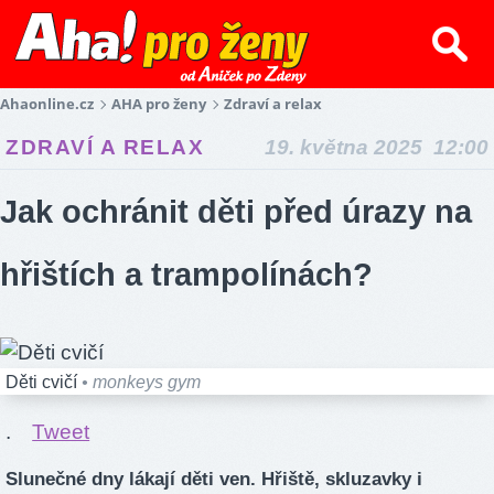
Ahaonline.cz
AHA pro ženy
Zdraví a relax
ZDRAVÍ A RELAX
19. května 2025 12:00
Jak ochránit děti před úrazy na
hřištích a trampolínách?
Děti cvičí
• monkeys gym
.
Tweet
Slunečné dny lákají děti ven. Hřiště, skluzavky i