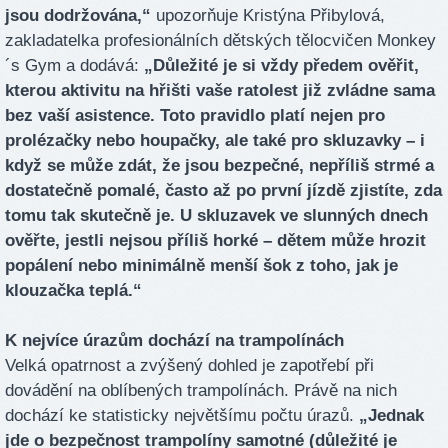
jsou dodržována,“
upozorňuje Kristýna Přibylová,
zakladatelka profesionálních dětských tělocvičen Monkey
´s Gym a dodává:
„Důležité je si vždy předem ověřit,
kterou aktivitu na hřišti vaše ratolest již zvládne sama
bez vaší asistence. Toto pravidlo platí nejen pro
prolézačky nebo houpačky, ale také pro skluzavky – i
když se může zdát, že jsou bezpečné, nepříliš strmé a
dostatečně pomalé, často až po první jízdě zjistíte, zda
tomu tak skutečně je. U skluzavek ve slunných dnech
ověřte, jestli nejsou příliš horké – dětem může hrozit
popálení nebo minimálně menší šok z toho, jak je
klouzačka teplá.“
K nejvíce úrazům dochází na trampolínách
Velká opatrnost a zvýšený dohled je zapotřebí při
dovádění na oblíbených trampolínách. Právě na nich
dochází ke statisticky největšímu počtu úrazů.
„Jednak
jde o bezpečnost trampolíny samotné (důležité je