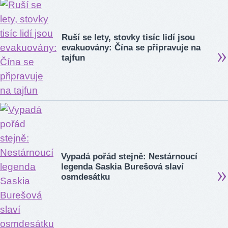
Ruší se lety, stovky tisíc lidí jsou
evakuovány: Čína se připravuje na
tajfun
Vypadá pořád stejně: Nestárnoucí
legenda Saskia Burešová slaví
osmdesátku