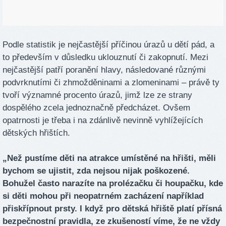
Podle statistik je nejčastější příčinou úrazů u dětí pád, a
to především v důsledku uklouznutí či zakopnutí. Mezi
nejčastější patří poranění hlavy, následované různými
podvrknutími či zhmožděninami a zlomeninami – právě ty
tvoří významné procento úrazů, jimž lze ze strany
dospělého zcela jednoznačně předcházet. Ovšem
opatrnosti je třeba i na zdánlivě nevinně vyhlížejících
dětských hřištích.
„Než pustíme děti na atrakce umístěné na hřišti, měli
bychom se ujistit, zda nejsou nijak poškozené.
Bohužel často narazíte na prolézačku či houpačku, kde
si děti mohou při neopatrném zacházení například
přiskřípnout prsty. I když pro dětská hřiště platí přísná
bezpečnostní pravidla, ze zkušeností víme, že ne vždy