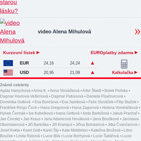
video Alena Mihulová
Kurzovní lístek
EUROplatby zdarma
EUR
24,16
24,24
USD
20,95
21,09
Kalkulačka
Známé celebrity
Agáta Hanychová
•
Anna K.
•
Anna Slováčková
•
Artur Štaidl
•
Bolek Polívka
•
Dagmar Havlová-Veškrnová
•
Dagmar Patrasová
•
Daniela Písařovicová
•
Dominika Gottová
•
Eva Burešová
•
Eva Samková
•
Felix Slováček
•
Filip Blažek
•
František Ringo Čech
•
Hana Gregorová
•
Hana Zagorová
•
Helena Vondráčková
•
Hynek Čermák
•
Iva Kubelková
•
Ivana Gottová
•
Iveta Bartošová
•
Jakub Prachař
•
Jan Čenský
•
Jan Kraus
•
Jana Adamcová Nováková
•
Jana Boušková
•
Jaroslava
Obermaierová
•
Jiří Bartoška
•
Jiří Krampol
•
Jiřina Bohdalová
•
Jitka Čvančarová
•
Josef Kokta
•
Karel Gott
•
Karel Šíp
•
Kate Middleton
•
Kateřina Brožová
•
Libor
Bouček
•
Linda Rybová
•
Lucie Bílá
•
Lucie Borhyová
•
Lucie Šafářová
•
Lucie