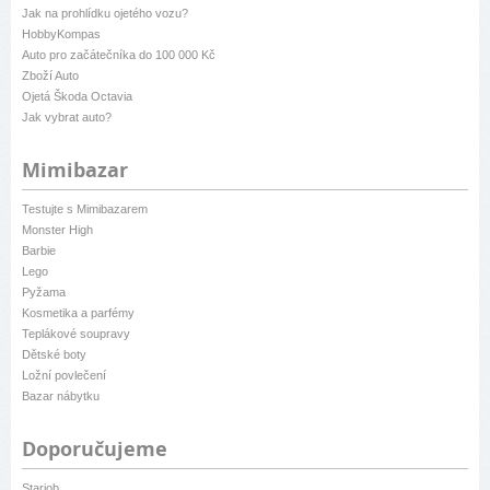
Jak na prohlídku ojetého vozu?
HobbyKompas
Auto pro začátečníka do 100 000 Kč
Zboží Auto
Ojetá Škoda Octavia
Jak vybrat auto?
Mimibazar
Testujte s Mimibazarem
Monster High
Barbie
Lego
Pyžama
Kosmetika a parfémy
Teplákové soupravy
Dětské boty
Ložní povlečení
Bazar nábytku
Doporučujeme
Starjob