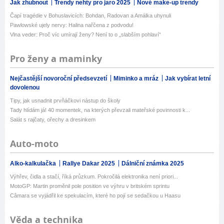
Jak zhubnout
Trendy nehty pro jaro 2025
Nové make-up trendy
Čapí tragédie v Bohuslavicích: Bohdan, Radovan a Amálka uhynuli
Pawlowské ujely nervy: Halina nařčena z podvodu!
Vlna veder: Proč víc umírají ženy? Není to o „slabším pohlaví“
Pro ženy a maminky
Nejčastější novoroční předsevzetí
Miminko a mráz
Jak vybírat letní
dovolenou
Tipy, jak usnadnit prvňáčkovi nástup do školy
Tady hlídám já! 40 momentek, na kterých převzali mateřské povinnosti k...
Salát s rajčaty, ořechy a dresinkem
Auto-moto
Alko-kalkulačka
Rallye Dakar 2025
Dálniční známka 2025
Výhřev, čidla a stačí, říká průzkum. Pokročilá elektronika není priori...
MotoGP: Martin proměnil pole position ve výhru v britském sprintu
Câmara se vyjádřil ke spekulacím, které ho pojí se sedačkou u Haasu
Věda a technika