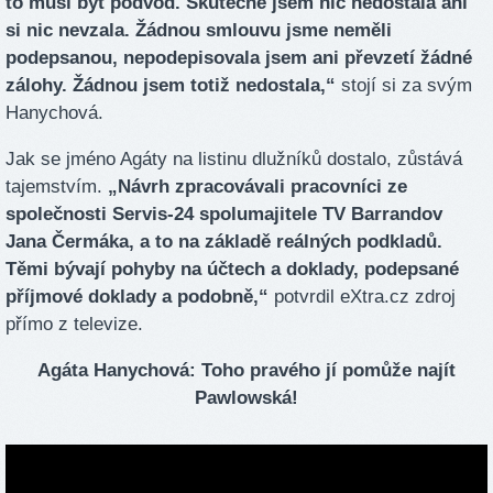
to musí být podvod. Skutečně jsem nic nedostala ani
si nic nevzala. Žádnou smlouvu jsme neměli
podepsanou, nepodepisovala jsem ani převzetí žádné
zálohy. Žádnou jsem totiž nedostala,“
stojí si za svým
Hanychová.
Jak se jméno Agáty na listinu dlužníků dostalo, zůstává
tajemstvím.
„Návrh zpracovávali pracovníci ze
společnosti Servis-24 spolumajitele TV Barrandov
Jana Čermáka, a to na základě reálných podkladů.
Těmi bývají pohyby na účtech a doklady, podepsané
příjmové doklady a podobně,“
potvrdil eXtra.cz zdroj
přímo z televize.
Agáta Hanychová: Toho pravého jí pomůže najít
Pawlowská!