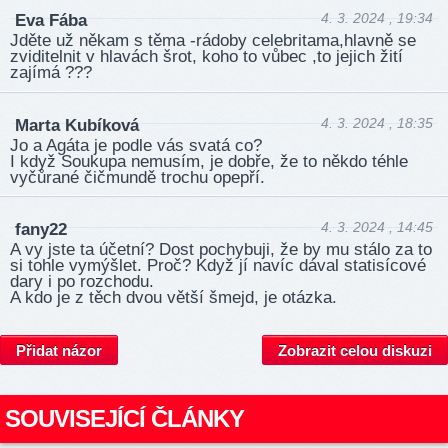
4. 3. 2024 , 19:34
Eva Fába
Jděte už někam s těma -rádoby celebritama,hlavně se
zviditelnit v hlavách šrot, koho to vůbec ,to jejich žití
zajímá ???
4. 3. 2024 , 18:35
Marta Kubíková
Jo a Agáta je podle vás svatá co?
I když Soukupa nemusím, je dobře, že to někdo téhle
vyčůrané čičmundě trochu opepří.
4. 3. 2024 , 14:45
fany22
A vy jste ta účetní? Dost pochybuji, že by mu stálo za to
si tohle vymýšlet. Proč? Když jí navíc dával statisícové
dary i po rozchodu.
A kdo je z těch dvou větší šmejd, je otázka.
Přidat názor
Zobrazit celou diskuzi
SOUVISEJÍCÍ ČLÁNKY