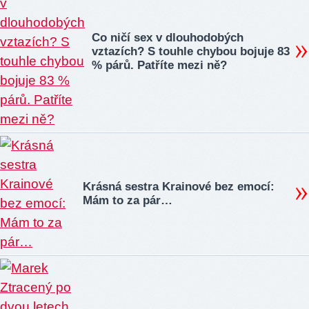
Co ničí sex v dlouhodobých
vztazích? S touhle chybou bojuje 83
% párů. Patříte mezi ně?
Krásná sestra Krainové bez emocí:
Mám to za pár…