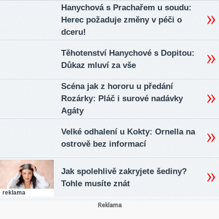
Hanychová s Prachařem u soudu:
Herec požaduje změny v péči o
dceru!
Těhotenství Hanychové s Dopitou:
Důkaz mluví za vše
Scéna jak z hororu u předání
Rozárky: Pláč i surové nadávky
Agáty
Velké odhalení u Kokty: Ornella na
ostrově bez informací
Jak spolehlivě zakryjete šediny?
Tohle musíte znát
reklama