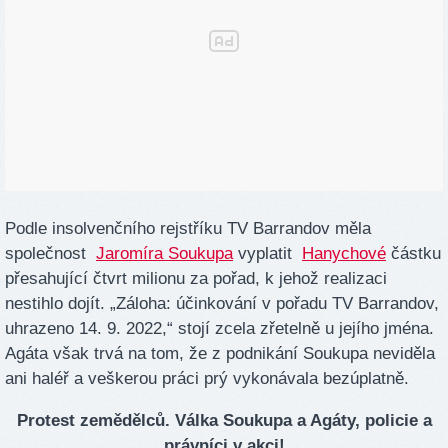
Podle insolvenčního rejstříku TV Barrandov měla
společnost
Jaromíra Soukupa
vyplatit
Hanychové
částku
přesahující čtvrt milionu za pořad, k jehož realizaci
nestihlo dojít. „Záloha: účinkování v pořadu TV Barrandov,
uhrazeno 14. 9. 2022,“ stojí zcela zřetelně u jejího jména.
Agáta však trvá na tom, že z podnikání Soukupa neviděla
ani haléř a veškerou práci prý vykonávala bezúplatně.
Protest zemědělců. Válka Soukupa a Agáty, policie a
právníci v akci!