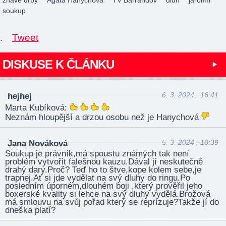
žhavé drby
Agáta Hanychová
TV Barrandov
dluh
jaromír
soukup
.
Tweet
DISKUSE K ČLÁNKU
6. 3. 2024 , 16:41
hejhej
Marta Kubíková:
Neznám hloupější a drzou osobu než je Hanychová
5. 3. 2024 , 10:39
Jana Nováková
Soukup je právník,má spoustu známých tak není
problém vytvořit falešnou kauzu.Dával jí neskutečně
drahý dary.Proč? Teď ho to štve,kope kolem sebe,je
trapnej.Ať si jde vydělat na svý dluhy do ringu.Po
posledním úporném,dlouhém boji ,který prověřil jeho
boxerské kvality si lehce na svý dluhy vydělá.Brožová
má smlouvu na svůj pořad který se reprízuje?Takže jí do
dneška platí?