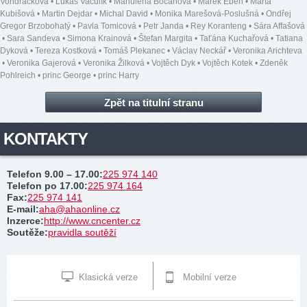
Vondráčková
•
Lukáš Vaculík
•
Mahulena Bočanová
•
Marek Eben
•
Marta
Kubišová
•
Martin Dejdar
•
Michal David
•
Monika Marešová-Poslušná
•
Ondřej
Gregor Brzobohatý
•
Pavla Tomicová
•
Petr Janda
•
Rey Koranteng
•
Sára Affašová
•
Sara Sandeva
•
Simona Krainová
•
Štefan Margita
•
Taťána Kuchařová
•
Tatiana
Dyková
•
Tereza Kostková
•
Tomáš Plekanec
•
Václav Neckář
•
Veronika Arichteva
•
Veronika Gajerová
•
Veronika Žilková
•
Vojtěch Dyk
•
Vojtěch Kotek
•
Zdeněk
Pohlreich
•
princ George
•
princ Harry
Zpět na titulní stranu
KONTAKTY
Telefon 9.00 – 17.00
:
225 974 140
Telefon po 17.00
:
225 974 164
Fax
:
225 974 141
E-mail
:
aha@ahaonline.cz
Inzerce
:
http://www.cncenter.cz
Soutěže
:
pravidla soutěží
Klasická verze
Mobilní verze