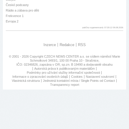
České podcasty
Rádio a zábava pro děti
Frekvence 1
Evropa 2
patička vygenerovaná: 07:30:12 09.08.2026
Inzerce
Redakce
RSS
© 2001 - 2026 Copyright
CZECH NEWS CENTER a.s.
se sídlem náměstí Marie
Schmolkové 3493/1, 100 00 Praha 10 - Strašnice,
IČO: 02346826, zapsána v OR, sp.zn. B 19490 a dodavatelé obsahu
Autorská práva k publikovaným materiálům
Podmínky pro užívání služby informační společnosti
Informace o zpracování osobních údajů
Cookies
Nastavení soukromí
Vlastnická struktura
Jednotná kontaktní místa / Single Points od Contact
Transparency report