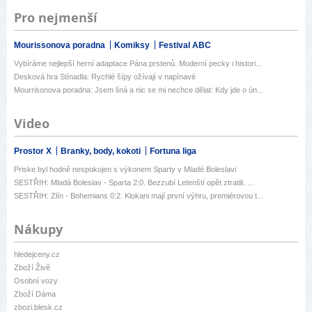
Pro nejmenší
Mourissonova poradna
Komiksy
Festival ABC
Vybíráme nejlepší herní adaptace Pána prstenů. Moderní pecky i histori...
Desková hra Stínadla: Rychlé šípy ožívají v napínavé
Mourrisonova poradna: Jsem líná a nic se mi nechce dělat: Kdy jde o ún...
Video
Prostor X
Branky, body, kokoti
Fortuna liga
Priske byl hodně nespokojen s výkonem Sparty v Mladé Boleslavi
SESTŘIH: Mladá Boleslav - Sparta 2:0. Bezzubí Letenští opět ztratili. ...
SESTŘIH: Zlín - Bohemians 0:2. Klokani mají první výhru, premiérovou t...
Nákupy
hledejceny.cz
Zboží Živě
Osobní vozy
Zboží Dáma
zbozi.blesk.cz