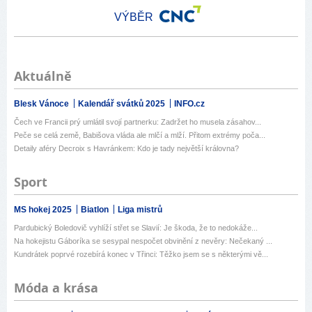
VÝBĚR
Aktuálně
Blesk Vánoce
Kalendář svátků 2025
INFO.cz
Čech ve Francii prý umlátil svojí partnerku: Zadržet ho musela zásahov...
Peče se celá země, Babišova vláda ale mlčí a mlží. Přitom extrémy poča...
Detaily aféry Decroix s Havránkem: Kdo je tady největší královna?
Sport
MS hokej 2025
Biatlon
Liga mistrů
Pardubický Boledovič vyhlíží střet se Slavií: Je škoda, že to nedokáže...
Na hokejistu Gáboríka se sesypal nespočet obvinění z nevěry: Nečekaný ...
Kundrátek poprvé rozebírá konec v Třinci: Těžko jsem se s některými vě...
Móda a krása