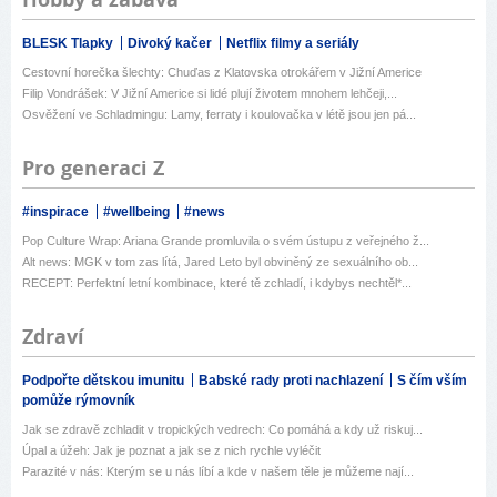
BLESK Tlapky
Divoký kačer
Netflix filmy a seriály
Cestovní horečka šlechty: Chuďas z Klatovska otrokářem v Jižní Americe
Filip Vondrášek: V Jižní Americe si lidé plují životem mnohem lehčeji,...
Osvěžení ve Schladmingu: Lamy, ferraty i koulovačka v létě jsou jen pá...
Pro generaci Z
#inspirace
#wellbeing
#news
Pop Culture Wrap: Ariana Grande promluvila o svém ústupu z veřejného ž...
Alt news: MGK v tom zas lítá, Jared Leto byl obviněný ze sexuálního ob...
RECEPT: Perfektní letní kombinace, které tě zchladí, i kdybys nechtěl*...
Zdraví
Podpořte dětskou imunitu
Babské rady proti nachlazení
S čím vším
pomůže rýmovník
Jak se zdravě zchladit v tropických vedrech: Co pomáhá a kdy už riskuj...
Úpal a úžeh: Jak je poznat a jak se z nich rychle vyléčit
Parazité v nás: Kterým se u nás líbí a kde v našem těle je můžeme nají...