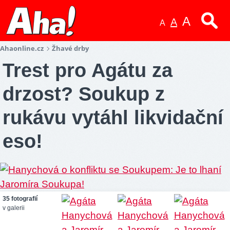
A
A
A
Ahaonline.cz
Žhavé drby
Trest pro Agátu za
drzost? Soukup z
rukávu vytáhl likvidační
eso!
35 fotografií
v galerii