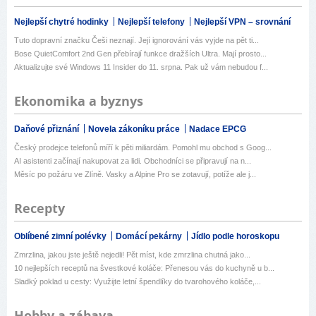
Nejlepší chytré hodinky
Nejlepší telefony
Nejlepší VPN – srovnání
Tuto dopravní značku Češi neznají. Její ignorování vás vyjde na pět ti...
Bose QuietComfort 2nd Gen přebírají funkce dražších Ultra. Mají prosto...
Aktualizujte své Windows 11 Insider do 11. srpna. Pak už vám nebudou f...
Ekonomika a byznys
Daňové přiznání
Novela zákoníku práce
Nadace EPCG
Český prodejce telefonů míří k pěti miliardám. Pomohl mu obchod s Goog...
AI asistenti začínají nakupovat za lidi. Obchodníci se připravují na n...
Měsíc po požáru ve Zlíně. Vasky a Alpine Pro se zotavují, potíže ale j...
Recepty
Oblíbené zimní polévky
Domácí pekárny
Jídlo podle horoskopu
Zmrzlina, jakou jste ještě nejedli! Pět míst, kde zmrzlina chutná jako...
10 nejlepších receptů na švestkové koláče: Přenesou vás do kuchyně u b...
Sladký poklad u cesty: Využijte letní špendlíky do tvarohového koláče,...
Hobby a zábava