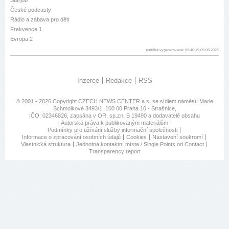
Starjob
České podcasty
Rádio a zábava pro děti
Frekvence 1
Evropa 2
patička vygenerovaná: 09:40:19 09.08.2026
Inzerce
Redakce
RSS
© 2001 - 2026 Copyright
CZECH NEWS CENTER a.s.
se sídlem náměstí Marie
Schmolkové 3493/1, 100 00 Praha 10 - Strašnice,
IČO: 02346826, zapsána v OR, sp.zn. B 19490 a dodavatelé obsahu
Autorská práva k publikovaným materiálům
Podmínky pro užívání služby informační společnosti
Informace o zpracování osobních údajů
Cookies
Nastavení soukromí
Vlastnická struktura
Jednotná kontaktní místa / Single Points od Contact
Transparency report