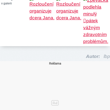
v galerii
Autor:
lbp