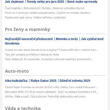
Jak zhubnout
Trendy nehty pro jaro 2025
Nové make-up trendy
Čapí tragédie v Bohuslavicích: Bohdan, Radovan a Amálka uhynuli
Čech ve Francii prý umlátil svoji partnerku: Zadržet ho musela zásahov...
Pawlowské ujely nervy: Halina nařčena z podvodu!
Pro ženy a maminky
Nejčastější novoroční předsevzetí
Miminko a mráz
Jak vybírat letní
dovolenou
Vracejí se vám doma dokola rýmy a angíny? Chyba může být v zubním kart...
Tipy, jak usnadnit prvňáčkovi nástup do školy
Tady hlídám já! 40 momentek, na kterých převzali mateřské povinnosti k...
Auto-moto
Alko-kalkulačka
Rallye Dakar 2025
Dálniční známka 2025
Závod Super Formule na okruhu SUGO i díky Safety Caru ovládl Fukuzumi....
Mercedes-AMG GT 53 je novým základem. Stačí mu imitace šestiválce a 54...
Výhřev, čidla a stačí, říká průzkum. Pokročilá elektronika není priori...
Věda a technika