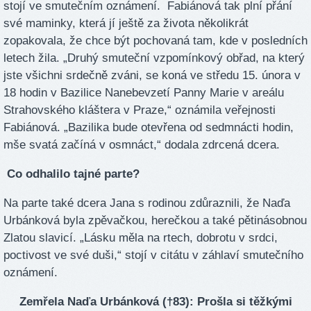
stojí ve smutečním oznámení. Fabiánová tak plní přání
své maminky, která jí ještě za života několikrát
zopakovala, že chce být pochovaná tam, kde v posledních
letech žila. „Druhý smuteční vzpomínkový obřad, na který
jste všichni srdečně zváni, se koná ve středu 15. února v
18 hodin v Bazilice Nanebevzetí Panny Marie v areálu
Strahovského kláštera v Praze,“ oznámila veřejnosti
Fabiánová. „Bazilika bude otevřena od sedmnácti hodin,
mše svatá začíná v osmnáct,“ dodala zdrcená dcera.
Co odhalilo tajné parte?
Na parte také dcera Jana s rodinou zdůraznili, že Naďa
Urbánková byla zpěvačkou, herečkou a také pětinásobnou
Zlatou slavicí. „Lásku měla na rtech, dobrotu v srdci,
poctivost ve své duši,“ stojí v citátu v záhlaví smutečního
oznámení.
Zemřela Naďa Urbánková (†83): Prošla si těžkými