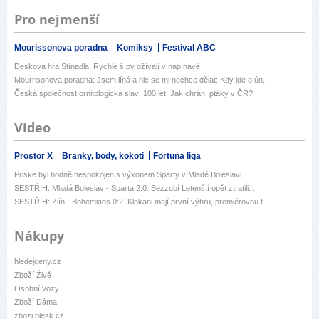
Pro nejmenší
Mourissonova poradna
Komiksy
Festival ABC
Desková hra Stínadla: Rychlé šípy ožívají v napínavé
Mourrisonova poradna: Jsem líná a nic se mi nechce dělat: Kdy jde o ún...
Česká společnost ornitologická slaví 100 let: Jak chrání ptáky v ČR?
Video
Prostor X
Branky, body, kokoti
Fortuna liga
Priske byl hodně nespokojen s výkonem Sparty v Mladé Boleslavi
SESTŘIH: Mladá Boleslav - Sparta 2:0. Bezzubí Letenští opět ztratili. ...
SESTŘIH: Zlín - Bohemians 0:2. Klokani mají první výhru, premiérovou t...
Nákupy
hledejceny.cz
Zboží Živě
Osobní vozy
Zboží Dáma
zbozi.blesk.cz