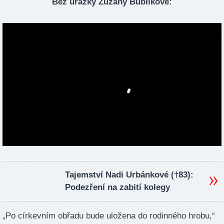
Bez urážky Zuzany Bubílkové:
Tajemství Nadi Urbánkové (†83):
Podezření na zabití kolegy
„Po církevním obřadu bude uložena do rodinného hrobu,“