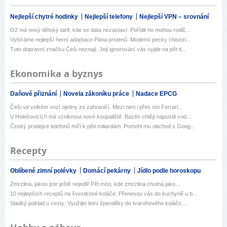
Nejlepší chytré hodinky
Nejlepší telefony
Nejlepší VPN – srovnání
O2 má nový dětský tarif, kde se data nezastaví. Pořídit ho mohou rodič...
Vybíráme nejlepší herní adaptace Pána prstenů. Moderní pecky i histori...
Tuto dopravní značku Češi neznají. Její ignorování vás vyjde na pět ti...
Ekonomika a byznys
Daňové přiznání
Novela zákoníku práce
Nadace EPCG
Češi ve velkém vozí ojetiny ze zahraničí. Mezi nimi i přes sto Ferrari...
V Holešovicích má vzniknout nové koupaliště. Bazén chtějí napustit vod...
Český prodejce telefonů míří k pěti miliardám. Pomohl mu obchod s Goog...
Recepty
Oblíbené zimní polévky
Domácí pekárny
Jídlo podle horoskopu
Zmrzlina, jakou jste ještě nejedli! Pět míst, kde zmrzlina chutná jako...
10 nejlepších receptů na švestkové koláče: Přenesou vás do kuchyně u b...
Sladký poklad u cesty: Využijte letní špendlíky do tvarohového koláče,...