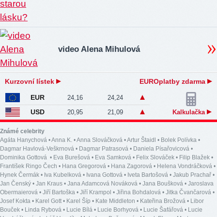
video Alena Mihulová
Kurzovní lístek
EUROplatby zdarma
EUR
24,16
24,24
USD
20,95
21,09
Kalkulačka
Známé celebrity
Agáta Hanychová
•
Anna K.
•
Anna Slováčková
•
Artur Štaidl
•
Bolek Polívka
•
Dagmar Havlová-Veškrnová
•
Dagmar Patrasová
•
Daniela Písařovicová
•
Dominika Gottová
•
Eva Burešová
•
Eva Samková
•
Felix Slováček
•
Filip Blažek
•
František Ringo Čech
•
Hana Gregorová
•
Hana Zagorová
•
Helena Vondráčková
•
Hynek Čermák
•
Iva Kubelková
•
Ivana Gottová
•
Iveta Bartošová
•
Jakub Prachař
•
Jan Čenský
•
Jan Kraus
•
Jana Adamcová Nováková
•
Jana Boušková
•
Jaroslava
Obermaierová
•
Jiří Bartoška
•
Jiří Krampol
•
Jiřina Bohdalová
•
Jitka Čvančarová
•
Josef Kokta
•
Karel Gott
•
Karel Šíp
•
Kate Middleton
•
Kateřina Brožová
•
Libor
Bouček
•
Linda Rybová
•
Lucie Bílá
•
Lucie Borhyová
•
Lucie Šafářová
•
Lucie