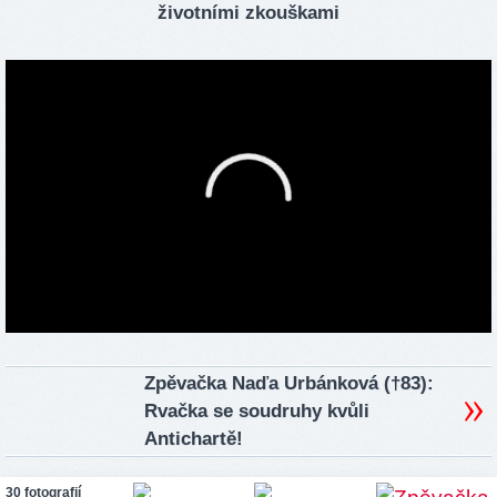
životními zkouškami
Zpěvačka Naďa Urbánková (†83):
Rvačka se soudruhy kvůli
Antichartě!
30 fotografií