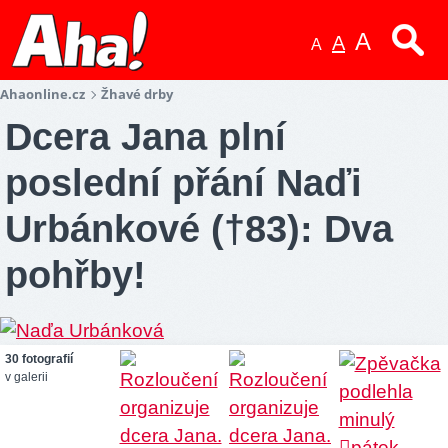
A
A
A
Ahaonline.cz
Žhavé drby
Dcera Jana plní
poslední přání Naďi
Urbánkové (†83): Dva
pohřby!
30 fotografií
v galerii