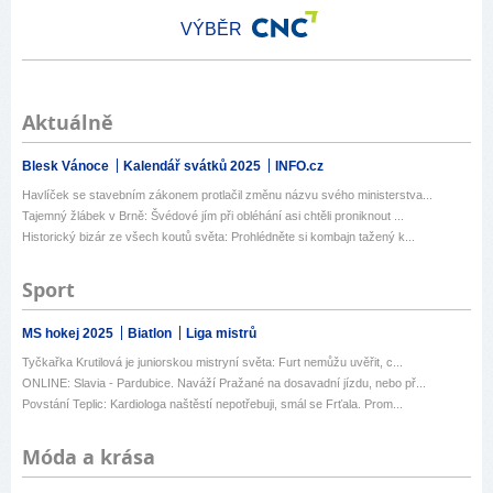
VÝBĚR
Aktuálně
Blesk Vánoce
Kalendář svátků 2025
INFO.cz
Havlíček se stavebním zákonem protlačil změnu názvu svého ministerstva...
Tajemný žlábek v Brně: Švédové jím při obléhání asi chtěli proniknout ...
Historický bizár ze všech koutů světa: Prohlédněte si kombajn tažený k...
Sport
MS hokej 2025
Biatlon
Liga mistrů
Tyčkařka Krutilová je juniorskou mistryní světa: Furt nemůžu uvěřit, c...
ONLINE: Slavia - Pardubice. Naváží Pražané na dosavadní jízdu, nebo př...
Povstání Teplic: Kardiologa naštěstí nepotřebuji, smál se Frťala. Prom...
Móda a krása