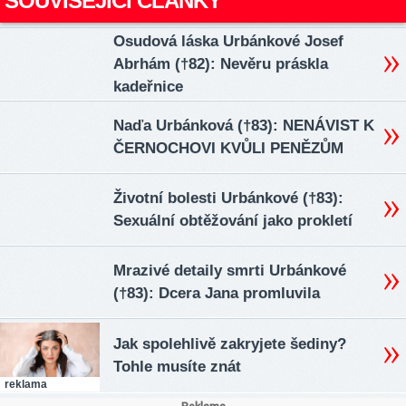
SOUVISEJÍCÍ ČLÁNKY
Osudová láska Urbánkové Josef
Abrhám (†82): Nevěru práskla
kadeřnice
Naďa Urbánková (†83): NENÁVIST K
ČERNOCHOVI KVŮLI PENĚZŮM
Životní bolesti Urbánkové (†83):
Sexuální obtěžování jako prokletí
Mrazivé detaily smrti Urbánkové
(†83): Dcera Jana promluvila
Jak spolehlivě zakryjete šediny?
Tohle musíte znát
reklama