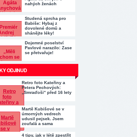
nahých ženách
Studená sprcha pro
Babiše: Hybaj z
dovolené domů a
shánějte léky!
Dojemné poselství
Pavlové narazilo: Zase
se přetvařuje!
KY ODJINUD
Retro foto Kateřiny a
Petera Pechových:
„Smraďoši“ před 16 lety
Martě Kubišové se v
úmorných vedrech
udusil pejsek. Jsem
zoufalá a sama
4 tipy, jak v létě zpestřit