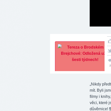
2
„Nikdy před
mít. Byli jsm
filmy i knih
věci, které 
důvěrnice!
S