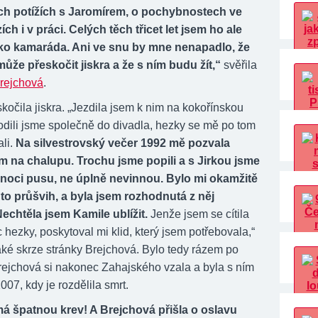
ch potížích s Jaromírem, o pochybnostech ve
ch i v práci. Celých těch třicet let jsem ho ale
jako kamaráda. Ani ve snu by mne nenapadlo, že
ůže přeskočit jiskra a že s ním budu žít,“
svěřila
rejchová
.
kočila jiskra. „Jezdila jsem k nim na kokořínskou
odili jsme společně do divadla, hezky se mě po tom
ali.
Na silvestrovský večer 1992 mě pozvala
m na chalupu. Trochu jsme popili a s Jirkou jsme
ůlnoci pusu, ne úplně nevinnou. Bylo mi okamžitě
e to průšvih, a byla jsem rozhodnutá z něj
echtěla jsem Kamile ublížit.
Jenže jsem se cítila
 hezky, poskytoval mi klid, který jsem potřebovala,“
aké skrze stránky Brejchová. Bylo tedy rázem po
Brejchová si nakonec Zahajského vzala a byla s ním
007, kdy je rozdělila smrt.
má špatnou krev! A Brejchová přišla o oslavu