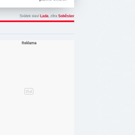
Svátek slaví
Lada
, zítra
Soběslav