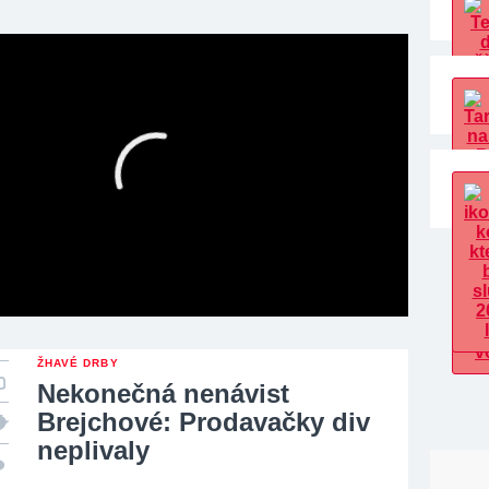
ŽHAVÉ DRBY
Nekonečná nenávist
Brejchové: Prodavačky div
neplivaly