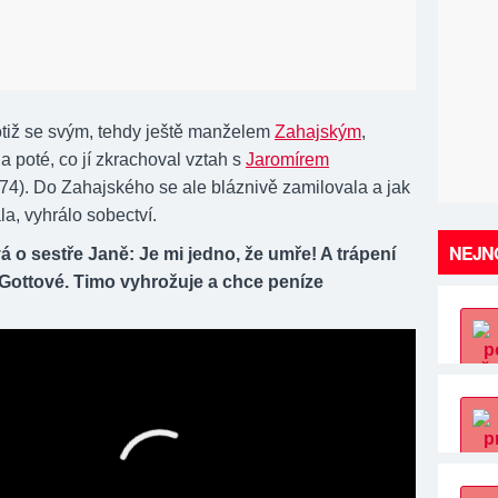
totiž se svým, tehdy ještě manželem
Zahajským
,
a poté, co jí zkrachoval vztah s
Jaromírem
74). Do Zahajského se ale bláznivě zamilovala a jak
la, vyhrálo sobectví.
NEJNO
á o sestře Janě: Je mi jedno, že umře! A trápení
Gottové. Timo vyhrožuje a chce peníze