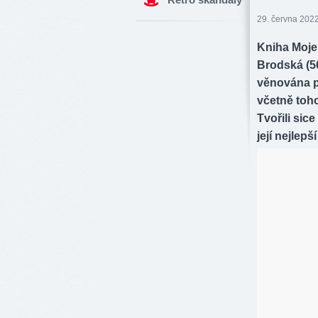
29. června 2022
Kniha Moje
Brodská (56
věnována p
včetně toh
Tvořili sice
její nejlep