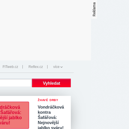
FITweb.cz
Reflex.cz
více
ŽHAVÉ DRBY
Vondráčková
kontra
Šafářová:
Nejnovější
jablko sváru!