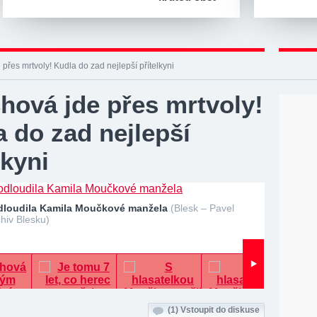
 přes mrtvoly! Kudla do zad nejlepší přítelkyni
hová jde přes mrtvoly!
 do zad nejlepší
lkyni
dloudila Kamila Moučkové manžela
(Blesk – Pavel
hiv Blesku)
(1)
Vstoupit do diskuse