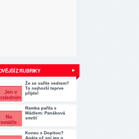
VĚJŠÍ Z RUBRIKY
Že se vaříte vedrem?
To nejhorší teprve
přijde!
Ramba pařila s
Mádlem: Panáková
smršť
Konec s Dopitou?
Agáta už sní jen o