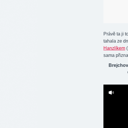
Právě ta ji 
tahala ze dn
Hanzlíkem
(
sama přizna
Brejchov