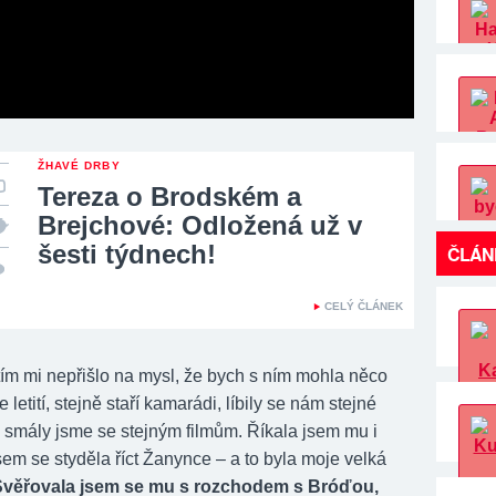
ŽHAVÉ DRBY
Tereza o Brodském a
Brejchové: Odložená už v
šesti týdnech!
ČLÁN
CELÝ ČLÁNEK
tím mi nepřišlo na mysl, že bych s ním mohla něco
e letití, stejně staří kamarádi, líbily se nám stejné
y, smály jsme se stejným filmům. Říkala jsem mu i
jsem se styděla říct Žanynce – a to byla moje velká
věřovala jsem se mu s rozchodem s Bróďou,