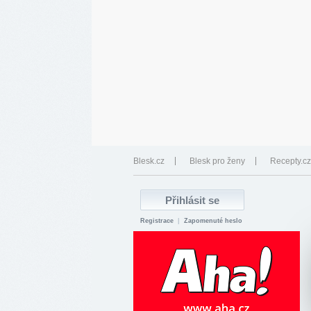
Blesk.cz
Blesk pro ženy
Recepty.cz
Registrace
|
Zapomenuté heslo