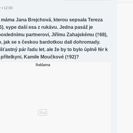
 • 12:00
 máma Jana Brejchová, kterou sepsala Tereza
), sype daší esa z rukávu. Jedna pasáž je
oslednímu partnerovi, Jiřímu Zahajskému (†68),
o, jak se s českou bardotkou dali dohromady.
 šťastný pár řadu let, ale že by to bylo úplně fér k
ší přítelkyni, Kamile Moučkové (†92)?