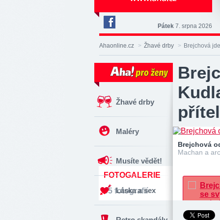
Pátek
7. srpna 2026
Deník
Aha!
Ahaonline.cz
>
Žhavé drby
>
Brejchová jde
na
Facebooku
Brejc
Kudla
Žhavé drby
příte
Maléry
Brejchová o
Machan a arc
Musíte vědět!
FOTOGALERIE
Láska a sex
65 fotografií
Retro skandály