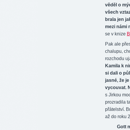
věděl o mý
všech vztazí
brala jen 
mezi námi m
se v knize
B
Pak ale přes
chalupu, ch
rozchodu uj
Kamila k ni
si dali o p
jasné, že j
vycouvat. N
s Jirkou moc
prozradila t
přátelství. 
až do roku 2
Gott 