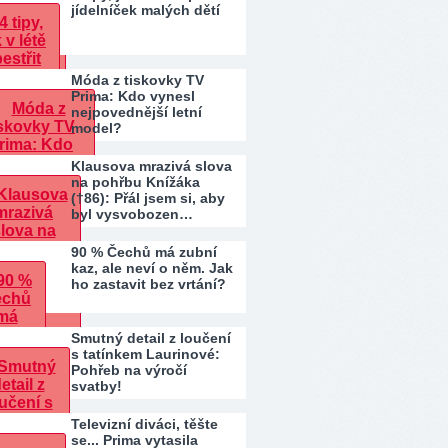
jídelníček malých dětí
Móda z tiskovky TV
Prima: Kdo vynesl
nejpovednější letní
model?
Klausova mrazivá slova
na pohřbu Knížáka
(†86): Přál jsem si, aby
byl vysvobozen…
90 % Čechů má zubní
kaz, ale neví o něm. Jak
ho zastavit bez vrtání?
Smutný detail z loučení
s tatínkem Laurinové:
Pohřeb na výročí
svatby!
Televizní diváci, těšte
se... Prima vytasila