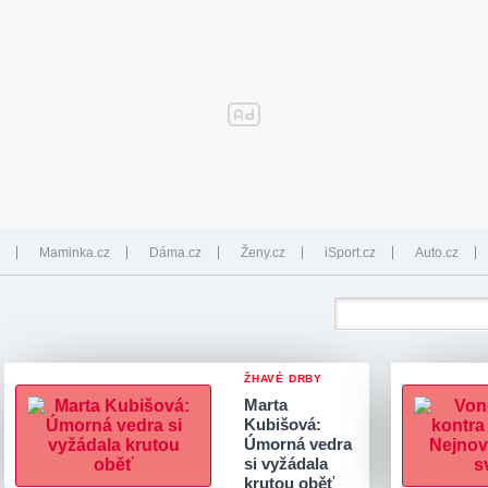
Maminka.cz
Dáma.cz
Ženy.cz
iSport.cz
Auto.cz
ŽHAVÉ DRBY
Marta
Kubišová:
Úmorná vedra
si vyžádala
krutou oběť