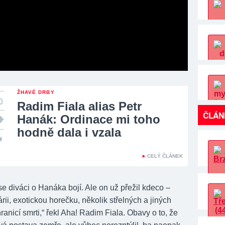
ŽHAVÉ DRBY
Radim Fiala alias Petr
ČLÁN
Hanák: Ordinace mi toho
hodně dala i vzala
CELÝ ČLÁNEK
e diváci o Hanáka bojí. Ale on už přežil kdeco –
rii, exotickou horečku, několik střelných a jiných
ranicí smrti,“ řekl Aha! Radim Fiala. Obavy o to, že