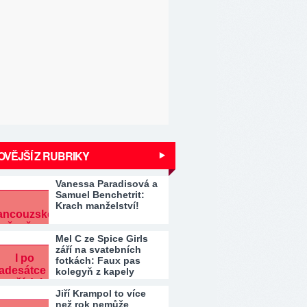
VĚJŠÍ Z RUBRIKY
Vanessa Paradisová a
Samuel Benchetrit:
Krach manželství!
Mel C ze Spice Girls
září na svatebních
fotkách: Faux pas
kolegyň z kapely
Jiří Krampol to více
než rok nemůže