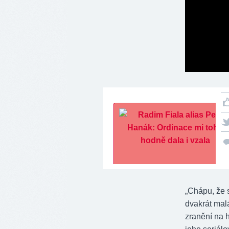
„Chápu, že s
dvakrát malá
zranění na h