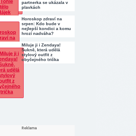
partnerka se ukázala v
plavkách
Horoskop zdraví na
srpen: Kdo bude v
nejlepší kondici a komu
hrozí nadváha?
Miluje ji i Zendaya!
Sukně, která udělá
stylový outfit z
obyčejného trička