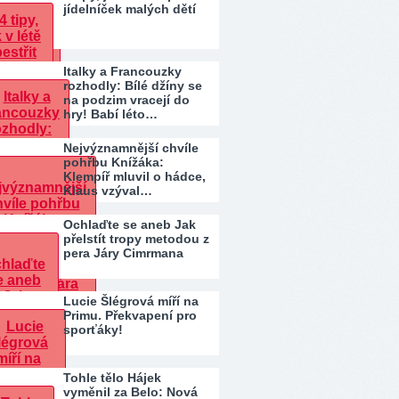
jídelníček malých dětí
Italky a Francouzky
rozhodly: Bílé džíny se
na podzim vracejí do
hry! Babí léto…
Nejvýznamnější chvíle
pohřbu Knížáka:
Klempíř mluvil o hádce,
Klaus vzýval…
Ochlaďte se aneb Jak
přelstít tropy metodou z
pera Járy Cimrmana
Lucie Šlégrová míří na
Primu. Překvapení pro
sporťáky!
Tohle tělo Hájek
vyměnil za Belo: Nová