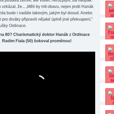
vá postava zemře, ale vůbec nerozptýlil, ba naopak.
vzkázal, že... „Měli by mít obavu, nejen jestli Hanák
e zda bude i nadále takovým, jakým byl dosud. Anebo
 pro diváky připravili nějaké úplně jiné překvapení,”
ušky Ordinace.
na 80? Charismatický doktor Hanák z Ordinace
Radim Fiala (50) šokoval proměnou!