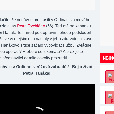
ačilo, že nedávno prohlásili v Ordinaci za mrtvého
zla alias
Petra Rychlého
(56). Teď má na kahánku
tor Hanák. Ten hned po dopravní nehodě podstoupil
že ve včerejším dílu nastaly v jeho zdravotním stavu
 Hanákovo srdce začalo vypovídat službu. Zvládne
nou operaci? Probere se z kómatu? A přežije to
NEJNO
představitel odmítá cokoliv prozradit.
chvíle v Ordinaci v růžové zahradě 2: Boj o život
Petra Hanáka!