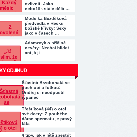
ovlivnit: Jako
nebožtík stále dělá …
Modelka Bezděková
předvedla v Řecku
božské křivky: Sexy
jako v časech …
Adamzcyk o příčině
nevěry: Nechci hlídat
ani já ji
KY ODJINUD
Šťastná Brzobohatá se
pochlubila fotkou:
Ondřej si neodpustil
rýpanec
Třeštíková (44) o otci
své dcery: Z pouhého
dárce spermatu je pravý
táta
4 tipy, jak v létě zpestřit