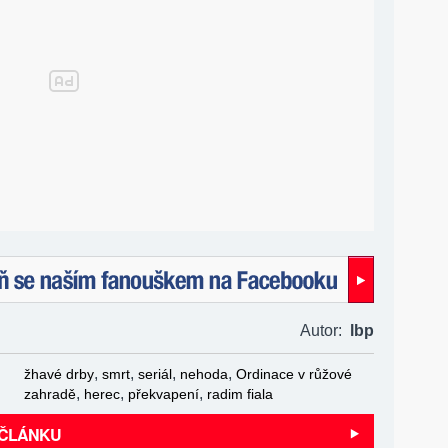
naším fanouškem na Facebooku!
Autor:
lbp
,
,
,
,
žhavé drby
smrt
seriál
nehoda
Ordinace v růžové
,
,
,
zahradě
herec
překvapení
radim fiala
 ČLÁNKU