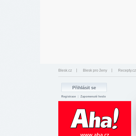
Blesk.cz
Blesk pro ženy
Recepty.cz
Registrace
|
Zapomenuté heslo