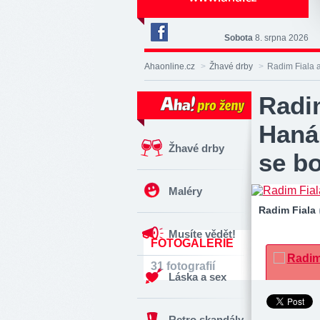
Sobota
8. srpna 2026
Deník
Aha!
Ahaonline.cz
>
Žhavé drby
>
Radim Fiala a
na
Facebooku
Radim
Haná
Žhavé drby
se bo
Maléry
Radim Fiala
Musíte vědět!
FOTOGALERIE
31 fotografií
Láska a sex
Retro skandály