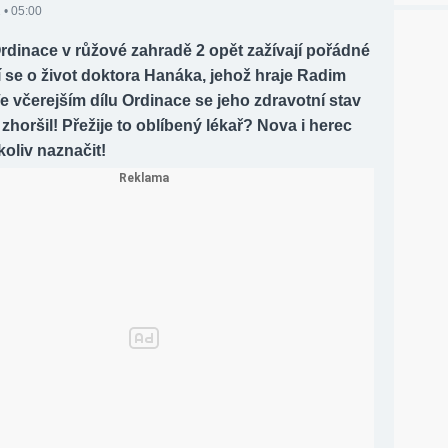
 • 05:00
rdinace v růžové zahradě 2 opět zažívají pořádné
 se o život doktora Hanáka, jehož hraje Radim
 Ve včerejším dílu Ordinace se jeho zdravotní stav
zhoršil! Přežije to oblíbený lékař? Nova i herec
koliv naznačit!