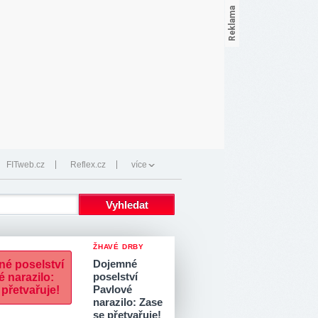
FITweb.cz
Reflex.cz
více
ŽHAVÉ DRBY
Dojemné
poselství
Pavlové
narazilo: Zase
se přetvařuje!