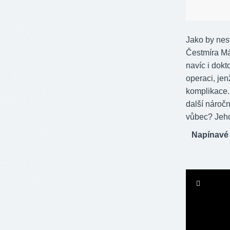
Jako by nest
Čestmíra Má
navíc i dok
operaci, jen
komplikace.
další nároč
vůbec? Jeho 
Napínavé 