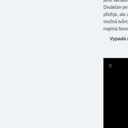
jeho seriálo
Divákům jen 
přežije, al
možná tvůrci
napíná fano
Vypadá 