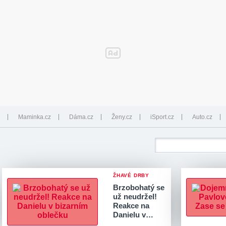
Maminka.cz
Dáma.cz
Ženy.cz
iSport.cz
Auto.cz
ŽHAVÉ DRBY
Brzobohatý se
už neudržel!
Reakce na
Danielu v…