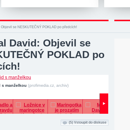
: Objevil se NESKUTEČNÝ POKLAD po předcích!
l David: Objevil se
KUTEČNÝ POKLAD po
cích!
d s manželkou
(profimedia.cz, archiv)
(5)
Vstoupit do diskuse