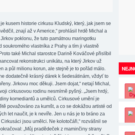
je kusem historie cirkusu Kludský, který, jak jsem se
ědčil, znají až v Americe,“ prohlásil hrdě Michal a
u Jirkov poklonu, že tuto památnou maringotku
 soukromého vlastníka z Prahy a tím ji vlastně
Proto také Michal starostce Darině Kováčové přislíbil
ancovat rekonstrukci unikátu, na který Jirkov už
NEJNO
en a půl milionu korun, ale stejně je to pořád málo.
mne dodatečně krásný dárek k šedesátinám, vždyť to
řeny. Jirkovu moc děkuji. Jsem dojat,“ netají Michal,
svoji cirkusovou rodinu nesmírně pyšný. „Jsem hrdý,
odiny komediantů a umělců. Cirkusové umění je
ětě považováno za kumšt, a co se dokážou artisté od
ch let naučit, je k nevíře. Jen u nás je to bráno za
 Cirkusáci jsou umělci. Ne kolotočáři,“ rozvášnil se
pokračoval: „Můj pradědeček z maminčiny strany