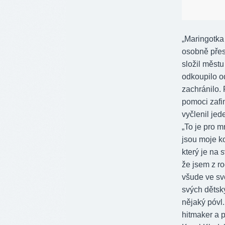
„Maringotka 
osobně přesv
složil měst
odkoupilo od
zachránilo. 
pomoci zafin
vyčlenil jed
„To je pro 
jsou moje ko
který je na 
že jsem z r
všude ve sv
svých dětský
nějaký póvl.
hitmaker a 