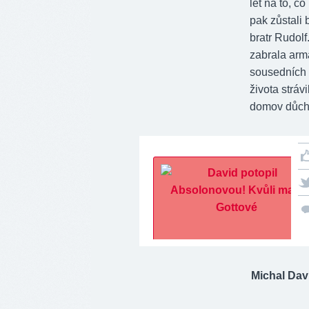
let na to, c
pak zůstali 
bratr Rudolf
zabrala arm
sousedních V
života stráv
domov důcho
Michal Dav