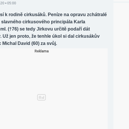
20 • 05:00
sí k rodině cirkusáků. Peníze na opravu zchátralé
 slavného cirkusového principála Karla
l. (†76) se tedy Jirkovu určitě podaří dát
Už jen proto, že tenhle úkol si dal cirkusákův
Michal David (60) za svůj.