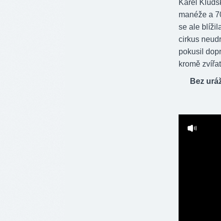
Karel Kludsk
manéže a 700
se ale blížil
cirkus neudr
pokusil dopr
kromě zvířa
Bez urá