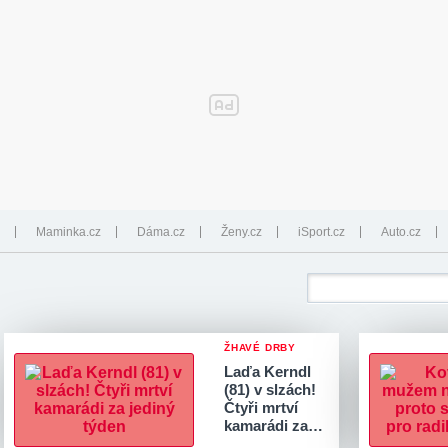
Maminka.cz
Dáma.cz
Ženy.cz
iSport.cz
Auto.cz
ŽHAVÉ DRBY
Laďa Kerndl
(81) v slzách!
Čtyři mrtví
kamarádi za…