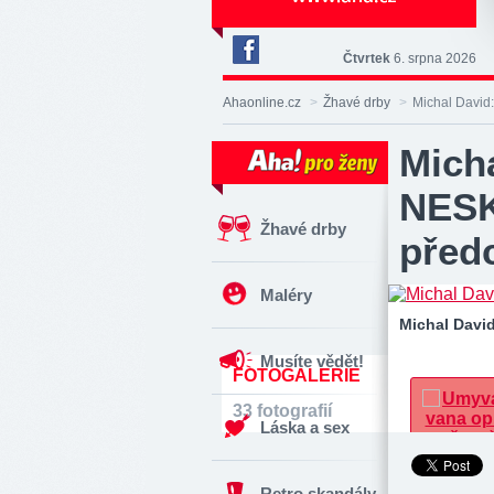
Čtvrtek
6. srpna 2026
Deník
Aha!
Ahaonline.cz
>
Žhavé drby
>
Michal David
na
Facebooku
Micha
NES
Žhavé drby
před
Maléry
Michal Davi
Musíte vědět!
FOTOGALERIE
33 fotografií
Láska a sex
Retro skandály