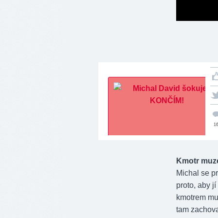
1
Kmotr muz
Michal se p
proto, aby 
kmotrem muz
tam zachova