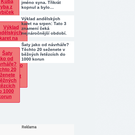
jméno syna. Třikrát
kopnul a bylo…
Výklad andělských
karet na srpen: Tato 3
znamení čeká
nejnáročnější období.
Kdo…
Šaty jako od návrháře?
Těchto 20 seženete v
běžných řetězcích do
1000 korun