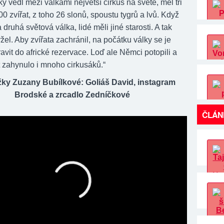
ý vedl mezi válkami největší cirkus na světě, měl tři
 zvířat, z toho 26 slonů, spoustu tygrů a lvů. Když
a druhá světová válka, lidé měli jiné starosti. A tak
žel. Aby zvířata zachránil, na počátku války se je
avit do africké rezervace. Loď ale Němci potopili a
t zahynulo i mnoho cirkusáků.“
žky Zuzany Bubílkové: Goliáš David, instagram
Brodské a zrcadlo Zedníčkové
ČLÁN