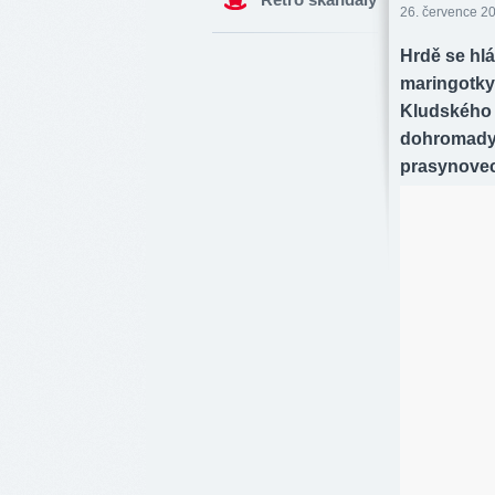
26. července 20
Hrdě se hlá
maringotky
Kludského m
dohromady. 
prasynovec 