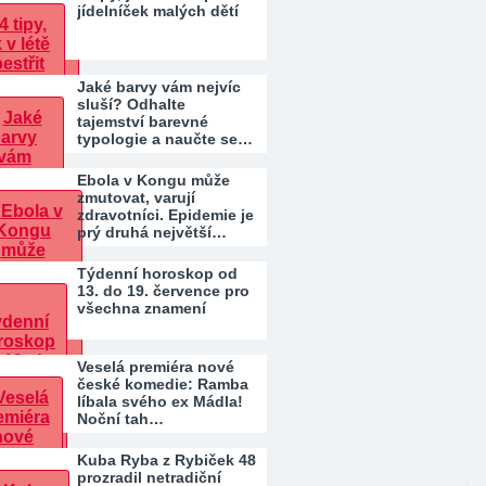
jídelníček malých dětí
Jaké barvy vám nejvíc
sluší? Odhalte
tajemství barevné
typologie a naučte se…
Ebola v Kongu může
zmutovat, varují
zdravotníci. Epidemie je
prý druhá největší…
Týdenní horoskop od
13. do 19. července pro
všechna znamení
Veselá premiéra nové
české komedie: Ramba
líbala svého ex Mádla!
Noční tah…
Kuba Ryba z Rybiček 48
prozradil netradiční