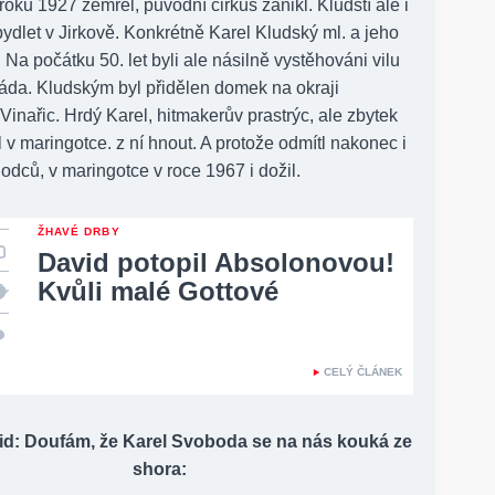
o roku 1927 zemřel, původní cirkus zanikl. Kludští ale i
bydlet v Jirkově. Konkrétně Karel Kludský ml. a jeho
. Na počátku 50. let byli ale násilně vystěhováni vilu
áda. Kludským byl přidělen domek na okraji
inařic. Hrdý Karel, hitmakerův prastrýc, ale zbytek
il v maringotce. z ní hnout. A protože odmítl nakonec i
dců, v maringotce v roce 1967 i dožil.
ŽHAVÉ DRBY
David potopil Absolonovou!
Kvůli malé Gottové
CELÝ ČLÁNEK
id: Doufám, že Karel Svoboda se na nás kouká ze
shora: