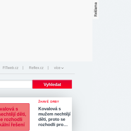
FITweb.cz
Reflex.cz
více
ŽHAVÉ DRBY
Kovalová s
mužem nechtějí
děti, proto se
rozhodli pro…