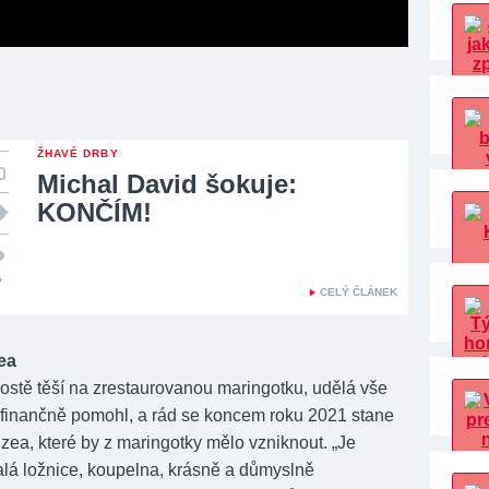
ŽHAVÉ DRBY
Michal David šokuje:
KONČÍM!
6
CELÝ ČLÁNEK
ea
rostě těší na zrestaurovanou maringotku, udělá vše
jí finančně pomohl, a rád se koncem roku 2021 stane
ea, které by z maringotky mělo vzniknout. „Je
lá ložnice, koupelna, krásně a důmyslně