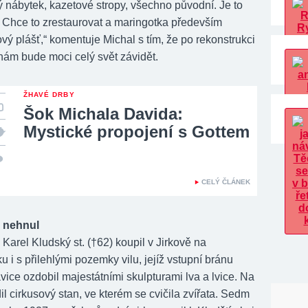
 nábytek, kazetové stropy, všechno původní. Je to
e. Chce to zrestaurovat a maringotka především
vý plášť,“ komentuje Michal s tím, že po rekonstrukci
nám bude moci celý svět závidět.
ŽHAVÉ DRBY
Šok Michala Davida:
Mystické propojení s Gottem
CELÝ ČLÁNEK
e nehnul
Karel Kludský st. (†62) koupil v Jirkově na
i s přilehlými pozemky vilu, jejíž vstupní bránu
avice ozdobil majestátními skulpturami lva a lvice. Na
il cirkusový stan, ve kterém se cvičila zvířata. Sedm