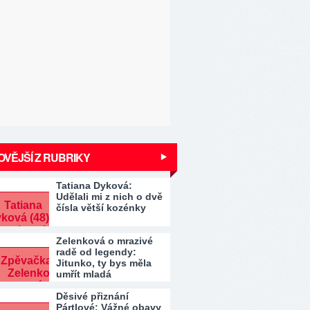
VĚJŠÍ Z RUBRIKY
Tatiana Dyková:
Udělali mi z nich o dvě
čísla větší kozénky
Zelenková o mrazivé
radě od legendy:
Jitunko, ty bys měla
umřít mladá
Děsivé přiznání
Pártlové: Vážné obavy