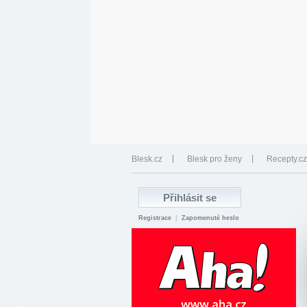
Blesk.cz
Blesk pro ženy
Recepty.cz
Registrace
|
Zapomenuté heslo