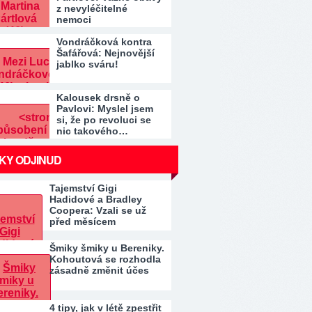
z nevyléčitelné
nemoci
Vondráčková kontra
Šafářová: Nejnovější
jablko sváru!
Kalousek drsně o
Pavlovi: Myslel jsem
si, že po revoluci se
nic takového…
KY ODJINUD
Tajemství Gigi
Hadidové a Bradley
Coopera: Vzali se už
před měsícem
Šmiky šmiky u Bereniky.
Kohoutová se rozhodla
zásadně změnit účes
4 tipy, jak v létě zpestřit