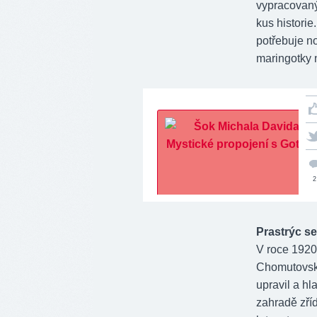
vypracovaný
kus histori
potřebuje no
maringotky 
2
Prastrýc s
V roce 1920 
Chomutovsku 
upravil a hl
zahradě zříd