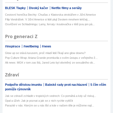
BLESK Tlapky
Divoký kačer
Netflix filmy a seriály
Cestovní horečka šlechty: Chuďas z Klatovska otrokářem v Jižní Americe
Filip Vondrášek: V Jižní Americe si lidé plují životem mnohem lehčeji,...
Osvěžení ve Schladmingu: Lamy, ferraty i koulovačka v létě jsou jen pá...
Pro generaci Z
#inspirace
#wellbeing
#news
Glow up se stává luxusem, proč mladí lidé říkají ano glow downu?
Pop Culture Wrap: Ariana Grande promluvila o svém ústupu z veřejného ž...
Alt news: MGK v tom zas lítá, Jared Leto byl obviněný ze sexuálního ob...
Zdraví
Podpořte dětskou imunitu
Babské rady proti nachlazení
S čím vším
pomůže rýmovník
Jak se zdravě zchladit v tropických vedrech: Co pomáhá a kdy už riskuj...
Úpal a úžeh: Jak je poznat a jak se z nich rychle vyléčit
Parazité v nás: Kterým se u nás líbí a kde v našem těle je můžeme nají...