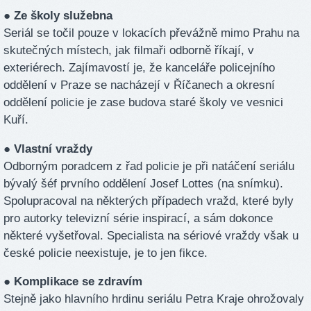
● Ze školy služebna
Seriál se točil pouze v lokacích převážně mimo Prahu na
skutečných místech, jak filmaři odborně říkají, v
exteriérech. Zajímavostí je, že kanceláře policejního
oddělení v Praze se nacházejí v Říčanech a okresní
oddělení policie je zase budova staré školy ve vesnici
Kuří.
● Vlastní vraždy
Odborným poradcem z řad policie je při natáčení seriálu
bývalý šéf prvního oddělení Josef Lottes (na snímku).
Spolupracoval na některých případech vražd, které byly
pro autorky televizní série inspirací, a sám dokonce
některé vyšetřoval. Specialista na sériové vraždy však u
české policie neexistuje, je to jen fikce.
● Komplikace se zdravím
Stejně jako hlavního hrdinu seriálu Petra Kraje ohrožovaly