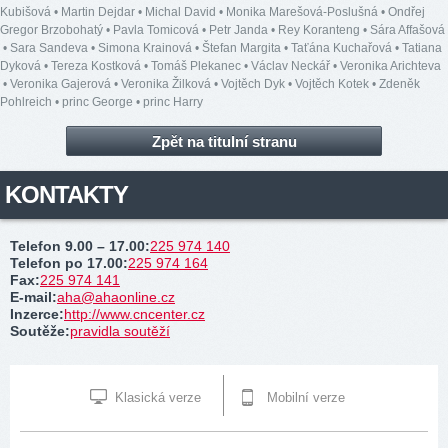
Kubišová
•
Martin Dejdar
•
Michal David
•
Monika Marešová-Poslušná
•
Ondřej
Gregor Brzobohatý
•
Pavla Tomicová
•
Petr Janda
•
Rey Koranteng
•
Sára Affašová
•
Sara Sandeva
•
Simona Krainová
•
Štefan Margita
•
Taťána Kuchařová
•
Tatiana
Dyková
•
Tereza Kostková
•
Tomáš Plekanec
•
Václav Neckář
•
Veronika Arichteva
•
Veronika Gajerová
•
Veronika Žilková
•
Vojtěch Dyk
•
Vojtěch Kotek
•
Zdeněk
Pohlreich
•
princ George
•
princ Harry
Zpět na titulní stranu
KONTAKTY
Telefon 9.00 – 17.00
:
225 974 140
Telefon po 17.00
:
225 974 164
Fax
:
225 974 141
E-mail
:
aha@ahaonline.cz
Inzerce
:
http://www.cncenter.cz
Soutěže
:
pravidla soutěží
Klasická verze
Mobilní verze