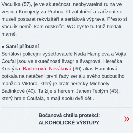
Vaculíka (57), je ve skutečnosti neobyvatelná ruina ve
vesnici Konojedy za Prahou. O zútulnění a zařízení se
museli postarat rekvizitáři a seriálová výprava. Přesto si
Vaculík neměl kam odskočit. WC byste tu totiž hledali
marně.
● Samí příbuzní
Seriáloví policejní vyšetřovatelé Naďa Hamplová a Vojta
Coufal jsou ve skutečnosti švagr a švagrová. Herečka
Kristýna
Badinková
Nováková
(36) alias Hamplová
potkala na natáčení první řady seriálu svého budoucího
manžela Viktora, který je bratr herečky Michaely
Badinkové (40). Ta žije s hercem Janem Teplým (43),
který hraje Coufala, a mají spolu dvě děti.
Bočanová chtěla protekci:
ALKOHOLICKÉ VÝSTUPY