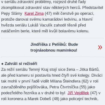
v seriálu zdravotní problémy, rozjezd druhé řady
zkomplikoval zdravotní stav některých herců. Představitel
Pepy Slámy
Karel Zima
(47) měl čerstvě po operaci,
protože daroval svému kamarádovi ledvinu, a hlavní
hvězda seriálu Lukáš Vaculík zahodil těsně před
natáčením berle, které měl kvůli bolavému kolenu.
Jindřiška z Pelíšků: Bude
trojnásobnou maminkou!
● Zahráli si režiséři
Za režií seriálu Temný Kraj stojí sice žena – Jitka Bártů,
ale před kameru si postavila hned čtyři své kolegy. Diváci
tak mohli v první řadě vidět Milana Šteindlera (62) v roli
zavražděného pojišťováka, Petra Čtvrtníčka (55) jako
podezřelého řezníka a v druhé to byl
Jiří Vejdělek
(47) v
roli koronera a Marek Dobeš (48) jako policejní technik.