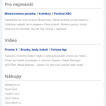
Pro nejmenší
Mourissonova poradna
Komiksy
Festival ABC
Nahlédněte do nové továrny Škoda Auto: Takhle probíhá výroba baterií p...
Vybíráme nejlepší herní adaptace Pána prstenů. Moderní pecky i histori...
Desková hra Stínadla: Rychlé šípy ožívají v napínavé
Video
Prostor X
Branky, body, kokoti
Fortuna liga
Fanoušci čínského Dalian Yingbo si připravili parádní choreo pro Stanc...
Priske byl hodně nespokojen s výkonem Sparty v Mladé Boleslavi
SESTŘIH: Mladá Boleslav - Sparta 2:0. Bezzubí Letenští opět ztratili. ...
Nákupy
hledejceny.cz
Zboží Živě
Osobní vozy
Zboží Dáma
zbozi.blesk.cz