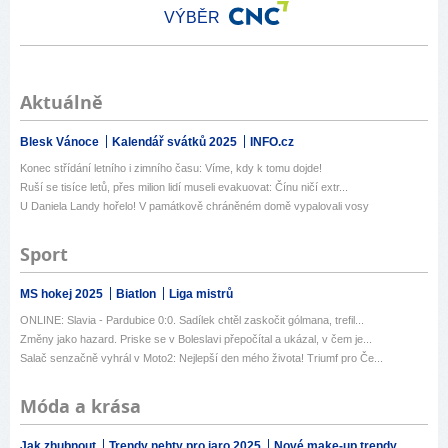
VÝBĚR
Aktuálně
Blesk Vánoce
Kalendář svátků 2025
INFO.cz
Konec střídání letního i zimního času: Víme, kdy k tomu dojde!
Ruší se tisíce letů, přes milion lidí museli evakuovat: Čínu ničí extr...
U Daniela Landy hořelo! V památkově chráněném domě vypalovali vosy
Sport
MS hokej 2025
Biatlon
Liga mistrů
ONLINE: Slavia - Pardubice 0:0. Sadílek chtěl zaskočit gólmana, trefil...
Změny jako hazard. Priske se v Boleslavi přepočítal a ukázal, v čem je...
Salač senzačně vyhrál v Moto2: Nejlepší den mého života! Triumf pro Če...
Móda a krása
Jak zhubnout
Trendy nehty pro jaro 2025
Nové make-up trendy