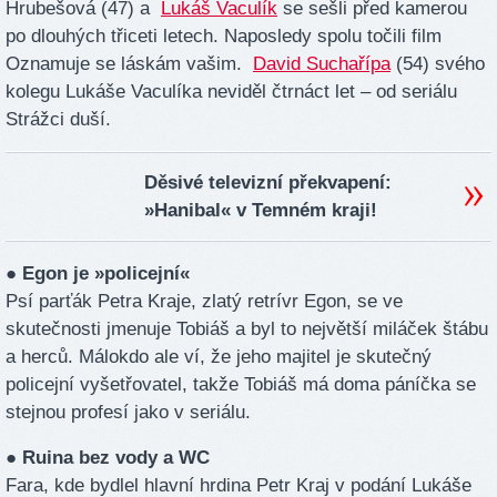
Hrubešová (47) a
Lukáš Vaculík
se sešli před kamerou
po dlouhých třiceti letech. Naposledy spolu točili film
Oznamuje se láskám vašim.
David Suchařípa
(54) svého
kolegu Lukáše Vaculíka neviděl čtrnáct let – od seriálu
Strážci duší.
Děsivé televizní překvapení:
»Hanibal« v Temném kraji!
● Egon je »policejní«
Psí parťák Petra Kraje, zlatý retrívr Egon, se ve
skutečnosti jmenuje Tobiáš a byl to největší miláček štábu
a herců. Málokdo ale ví, že jeho majitel je skutečný
policejní vyšetřovatel, takže Tobiáš má doma páníčka se
stejnou profesí jako v seriálu.
● Ruina bez vody a WC
Fara, kde bydlel hlavní hrdina Petr Kraj v podání Lukáše