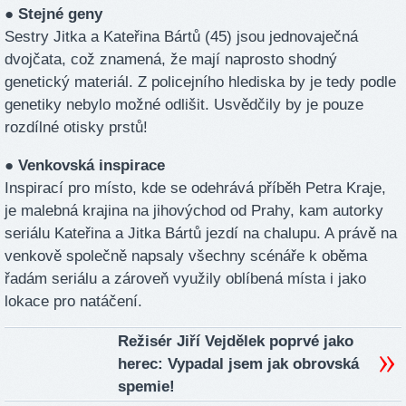
● Stejné geny
Sestry Jitka a Kateřina Bártů (45) jsou jednovaječná
dvojčata, což znamená, že mají naprosto shodný
genetický materiál. Z policejního hlediska by je tedy podle
genetiky nebylo možné odlišit. Usvědčily by je pouze
rozdílné otisky prstů!
● Venkovská inspirace
Inspirací pro místo, kde se odehrává příběh Petra Kraje,
je malebná krajina na jihovýchod od Prahy, kam autorky
seriálu Kateřina a Jitka Bártů jezdí na chalupu. A právě na
venkově společně napsaly všechny scénáře k oběma
řadám seriálu a zároveň využily oblíbená místa i jako
lokace pro natáčení.
Režisér Jiří Vejdělek poprvé jako
herec: Vypadal jsem jak obrovská
spemie!