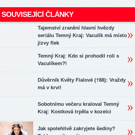
SOUVISEJÍCÍ ČLÁNKY
Tajemství zranění hlavní hvězdy
seriálu Temný Kraj: Vaculík má místo
jizvy flek
Temný Kraj: Kdo si prohodil roli s
Vaculíkem?!
Důvěrník Květy Fialové (†88): Vraždy
má v krvi!
Sobotnímu večeru kraloval Temný
Kraj: Kostková trpěla v kozelci
Jak spolehlivě zakryjete šediny?