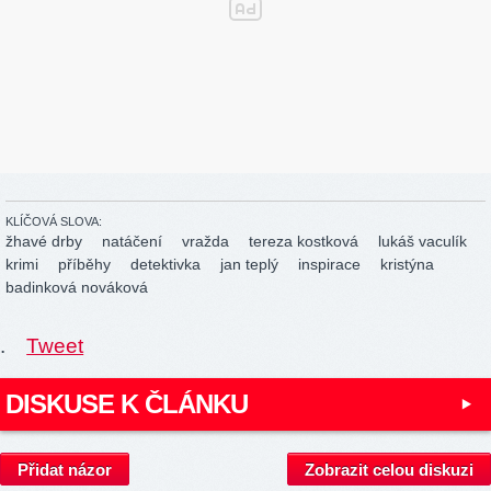
KLÍČOVÁ SLOVA:
žhavé drby
natáčení
vražda
tereza kostková
lukáš vaculík
krimi
příběhy
detektivka
jan teplý
inspirace
kristýna
badinková nováková
.
Tweet
DISKUSE K ČLÁNKU
Přidat názor
Zobrazit celou diskuzi