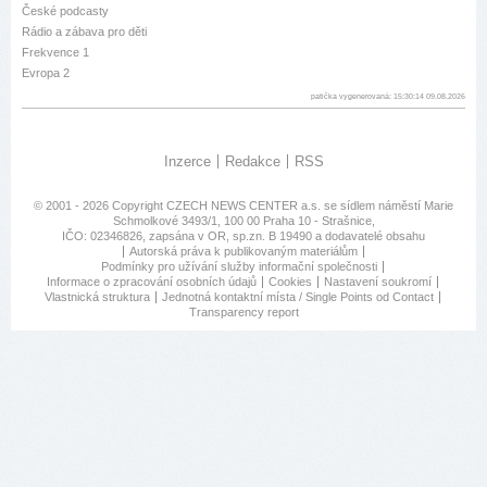
České podcasty
Rádio a zábava pro děti
Frekvence 1
Evropa 2
patička vygenerovaná: 15:30:14 09.08.2026
Inzerce
Redakce
RSS
© 2001 - 2026 Copyright
CZECH NEWS CENTER a.s.
se sídlem náměstí Marie
Schmolkové 3493/1, 100 00 Praha 10 - Strašnice,
IČO: 02346826, zapsána v OR, sp.zn. B 19490 a dodavatelé obsahu
Autorská práva k publikovaným materiálům
Podmínky pro užívání služby informační společnosti
Informace o zpracování osobních údajů
Cookies
Nastavení soukromí
Vlastnická struktura
Jednotná kontaktní místa / Single Points od Contact
Transparency report