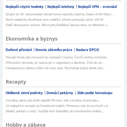
Nejlepší chytré hodinky
Nejlepší telefony
Nejlepší VPN – srovnání
Quake ke 30. narozeninám dostal novou epizodu zdarma. Dawn of the Mach...
Nové nabíječky AlzaPower jsou maličké, přesto poskytují výkon 100 W
Další dinosaurus vyhyne. Microsoft předělává Správu tisku ve Windows 1...
Ekonomika a byznys
Daňové přiznání
Novela zákoníku práce
Nadace EPCG
Penzijní fondy jako investoři do startupů? Úspory Čechů mohou rozhýbat...
Příhraniční obchody už nejsou jen o cigaretách a alkoholu. Češi do nic...
Fotoaparát po dědovi může mít cenu auta. Rozhoduje jediný detail, kter...
Recepty
Oblíbené zimní polévky
Domácí pekárny
Jídlo podle horoskopu
Zmrzlina, jakou jste ještě nejedli! Pět míst, kde zmrzlina chutná jako...
10 nejlepších receptů na švestkové koláče: Přenesou vás do kuchyně u b...
Sladký poklad u cesty: Využijte letní špendlíky do tvarohového koláče,...
Hobby a zábava