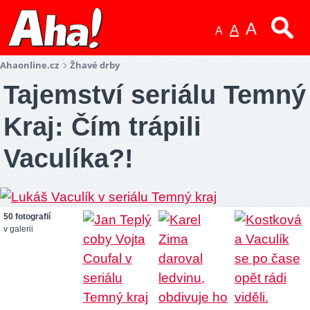
A
A
A
Ahaonline.cz
Žhavé drby
Tajemství seriálu Temný
Kraj: Čím trápili
Vaculíka?!
50 fotografií
v galerii