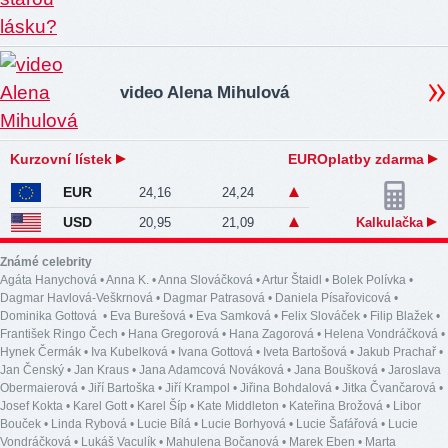
video Alena Mihulová
Kurzovní lístek
EUROplatby zdarma
EUR
24,16
24,24
USD
20,95
21,09
Kalkulačka
Známé celebrity
Agáta Hanychová
•
Anna K.
•
Anna Slováčková
•
Artur Štaidl
•
Bolek Polívka
•
Dagmar Havlová-Veškrnová
•
Dagmar Patrasová
•
Daniela Písařovicová
•
Dominika Gottová
•
Eva Burešová
•
Eva Samková
•
Felix Slováček
•
Filip Blažek
•
František Ringo Čech
•
Hana Gregorová
•
Hana Zagorová
•
Helena Vondráčková
•
Hynek Čermák
•
Iva Kubelková
•
Ivana Gottová
•
Iveta Bartošová
•
Jakub Prachař
•
Jan Čenský
•
Jan Kraus
•
Jana Adamcová Nováková
•
Jana Boušková
•
Jaroslava
Obermaierová
•
Jiří Bartoška
•
Jiří Krampol
•
Jiřina Bohdalová
•
Jitka Čvančarová
•
Josef Kokta
•
Karel Gott
•
Karel Šíp
•
Kate Middleton
•
Kateřina Brožová
•
Libor
Bouček
•
Linda Rybová
•
Lucie Bílá
•
Lucie Borhyová
•
Lucie Šafářová
•
Lucie
Vondráčková
•
Lukáš Vaculík
•
Mahulena Bočanová
•
Marek Eben
•
Marta