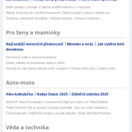
Další poklad z Dunaje: Z bahna vytáhli motorku i s nacistou
Marek Ztracený po životním koncertě: Závist kolegů a slova o teplém po...
Draisina, velocipéd i kostitřas: Unikátní bicykly v Muzeu Chodska
Pro ženy a maminky
Nejčastější novoroční předsevzetí
Miminko a mráz
Jak vybírat letní
dovolenou
Okurkový salát s novými brambory
Dobrý základ na dovolenou nejen u moře...
Vracejí se vám doma dokola rýmy a angíny? Chyba může být v zubním kart...
Auto-moto
Alko-kalkulačka
Rallye Dakar 2025
Dálniční známka 2025
MotoGP: Raul Fernandez si suverénně dojel pro výhru ve Velké Británii
Tohle Porsche 911 je poseté symboly Austrálie. Vozí na sobě miniaturní...
Češi bodovali v nejtěžším enduro závodě planety. Znáte Red Bull Romani...
Věda a technika