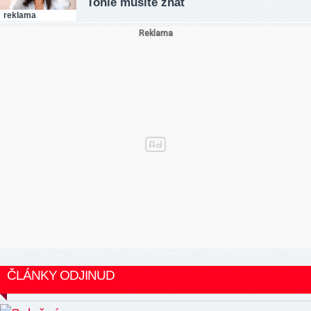
Tohle musíte znát
reklama
ČLÁNKY ODJINUD