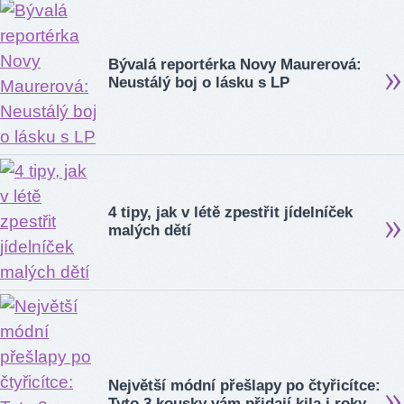
Bývalá reportérka Novy Maurerová:
Neustálý boj o lásku s LP
4 tipy, jak v létě zpestřit jídelníček
malých dětí
Největší módní přešlapy po čtyřicítce:
Tyto 3 kousky vám přidají kila i roky