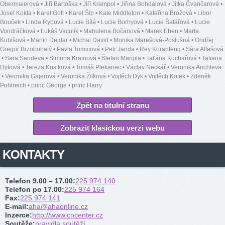
Obermaierová
•
Jiří Bartoška
•
Jiří Krampol
•
Jiřina Bohdalová
•
Jitka Čvančarová
•
Josef Kokta
•
Karel Gott
•
Karel Šíp
•
Kate Middleton
•
Kateřina Brožová
•
Libor
Bouček
•
Linda Rybová
•
Lucie Bílá
•
Lucie Borhyová
•
Lucie Šafářová
•
Lucie
Vondráčková
•
Lukáš Vaculík
•
Mahulena Bočanová
•
Marek Eben
•
Marta
Kubišová
•
Martin Dejdar
•
Michal David
•
Monika Marešová-Poslušná
•
Ondřej
Gregor Brzobohatý
•
Pavla Tomicová
•
Petr Janda
•
Rey Koranteng
•
Sára Affašová
•
Sara Sandeva
•
Simona Krainová
•
Štefan Margita
•
Taťána Kuchařová
•
Tatiana
Dyková
•
Tereza Kostková
•
Tomáš Plekanec
•
Václav Neckář
•
Veronika Arichteva
•
Veronika Gajerová
•
Veronika Žilková
•
Vojtěch Dyk
•
Vojtěch Kotek
•
Zdeněk
Pohlreich
•
princ George
•
princ Harry
Zpět na titulní stranu
Zobrazit klasickou verzi webu
KONTAKTY
Telefon 9.00 – 17.00
:
225 974 140
Telefon po 17.00
:
225 974 164
Fax
:
225 974 141
E-mail
:
aha@ahaonline.cz
Inzerce
:
http://www.cncenter.cz
Soutěže
:
pravidla soutěží