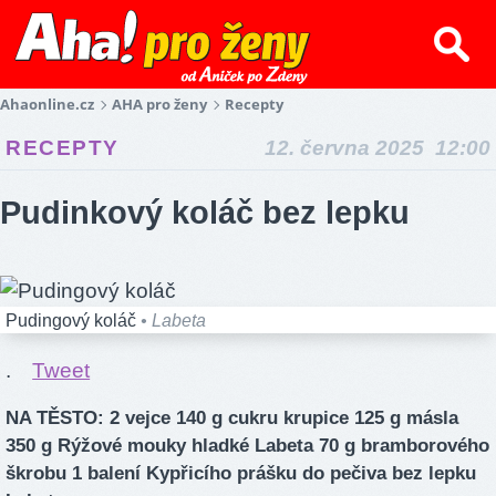
Ahaonline.cz
AHA pro ženy
Recepty
RECEPTY
12. června 2025 12:00
Pudinkový koláč bez lepku
Pudingový koláč
• Labeta
.
Tweet
NA TĚSTO: 2 vejce 140 g cukru krupice 125 g másla
350 g Rýžové mouky hladké Labeta 70 g bramborového
škrobu 1 balení Kypřicího prášku do pečiva bez lepku