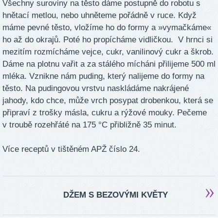
Všechny suroviny na těsto dáme postupně do robotu s
hnětací metlou, nebo uhněteme pořádně v ruce. Když
máme pevné těsto, vložíme ho do formy a »vymačkáme«
ho až do okrajů. Poté ho propícháme vidličkou. V hrnci si
mezitím rozmícháme vejce, cukr, vanilinový cukr a škrob.
Dáme na plotnu vařit a za stálého mícháni přilijeme 500 ml
mléka. Vznikne nám puding, který nalijeme do formy na
těsto. Na pudingovou vrstvu naskládáme nakrájené
jahody, kdo chce, může vrch posypat drobenkou, která se
připraví z trošky másla, cukru a rýžové mouky. Pečeme
v troubě rozehřáté na 175 °C přibližně 35 minut.
Více receptů v tištěném APŽ číslo 24.
DŽEM S BEZOVÝMI KVĚTY