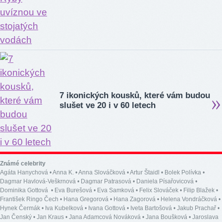
7 ikonických kousků, které vám budou
slušet ve 20 i v 60 letech
Známé celebrity
Agáta Hanychová
•
Anna K.
•
Anna Slováčková
•
Artur Štaidl
•
Bolek Polívka
•
Dagmar Havlová-Veškrnová
•
Dagmar Patrasová
•
Daniela Písařovicová
•
Dominika Gottová
•
Eva Burešová
•
Eva Samková
•
Felix Slováček
•
Filip Blažek
•
František Ringo Čech
•
Hana Gregorová
•
Hana Zagorová
•
Helena Vondráčková
•
Hynek Čermák
•
Iva Kubelková
•
Ivana Gottová
•
Iveta Bartošová
•
Jakub Prachař
•
Jan Čenský
•
Jan Kraus
•
Jana Adamcová Nováková
•
Jana Boušková
•
Jaroslava