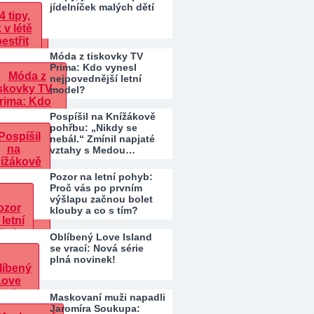
jídelníček malých dětí
Móda z tiskovky TV
Prima: Kdo vynesl
nejpovednější letní
model?
Pospíšil na Knížákově
pohřbu: „Nikdy se
nebál.“ Zmínil napjaté
vztahy s Medou…
Pozor na letní pohyb:
Proč vás po prvním
výšlapu začnou bolet
klouby a co s tím?
Oblíbený Love Island
se vrací: Nová série
plná novinek!
Maskovaní muži napadli
Jaromíra Soukupa: