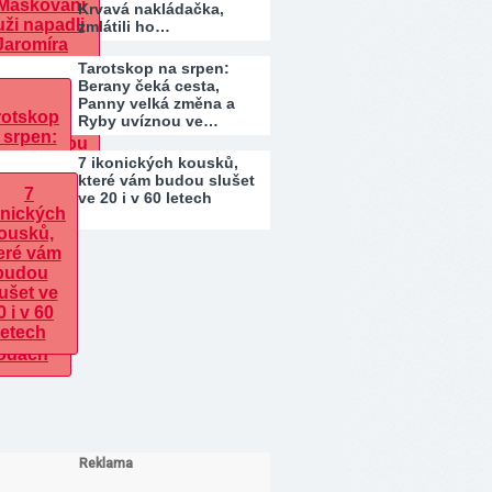
Krvavá nakládačka,
zmlátili ho…
Tarotskop na srpen:
Berany čeká cesta,
Panny velká změna a
Ryby uvíznou ve…
7 ikonických kousků,
které vám budou slušet
ve 20 i v 60 letech