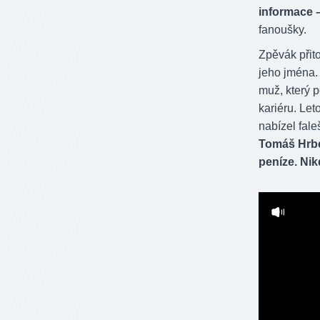
informace –
fanoušky.
Zpěvák přit
jeho jména.
muž, který 
kariéru. Let
nabízel fal
Tomáš Hrbek
peníze. Nik