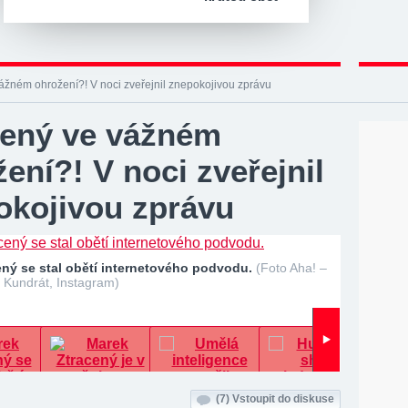
ážném ohrožení?! V noci zveřejnil znepokojivou zprávu
cený ve vážném
ení?! V noci zveřejnil
okojivou zprávu
ený se stal obětí internetového podvodu.
(Foto Aha! –
. Kundrát, Instagram)
(7)
Vstoupit do diskuse