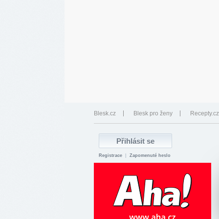
Blesk.cz
Blesk pro ženy
Recepty.cz
Registrace
|
Zapomenuté heslo