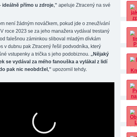
 ideálně přímo u zdroje,“
apeluje Ztracený na své
om není žádným nováčkem, pokud jde o zneužívání
 V roce 2023 se za jeho manažera vydával trestaný
pod falešnou záminkou sliboval mladým dívkám
os v dubnu pak Ztracený řešil podvodníka, který
ešné vstupenky a trička s jeho podobiznou.
„Nějaký
 se vydával za mého fanouška a vylákal z lidí
do pak nic neobdržel,“
upozornil tehdy.