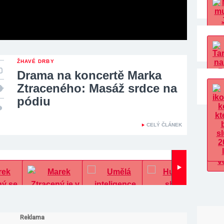
ŽHAVÉ DRBY
Drama na koncertě Marka
Ztraceného: Masáž srdce na
pódiu
CELÝ ČLÁNEK