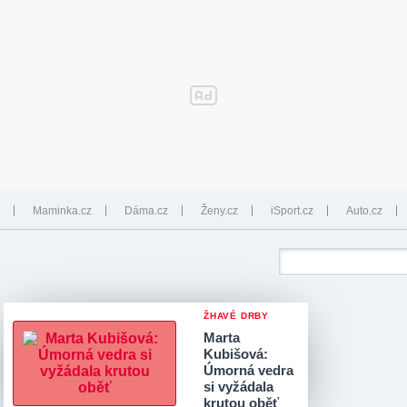
Maminka.cz
Dáma.cz
Ženy.cz
iSport.cz
Auto.cz
ŽHAVÉ DRBY
Marta
Kubišová:
Úmorná vedra
si vyžádala
krutou oběť