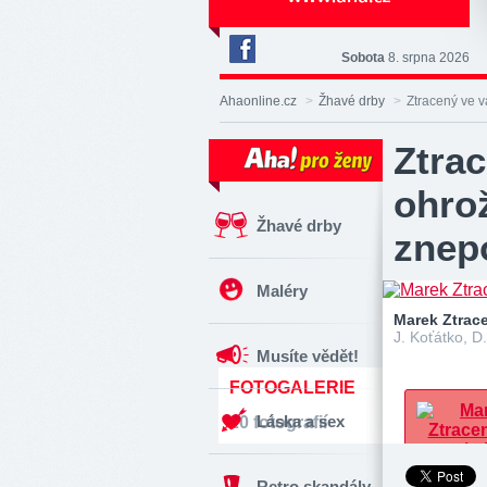
Sobota
8. srpna 2026
Deník
Aha!
Ahaonline.cz
>
Žhavé drby
>
Ztracený ve v
na
Facebooku
Ztra
ohrož
Žhavé drby
znep
Maléry
Marek Ztrac
J. Koťátko, D
Musíte vědět!
FOTOGALERIE
Láska a sex
20 fotografií
Retro skandály