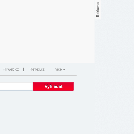
FITweb.cz
Reflex.cz
více