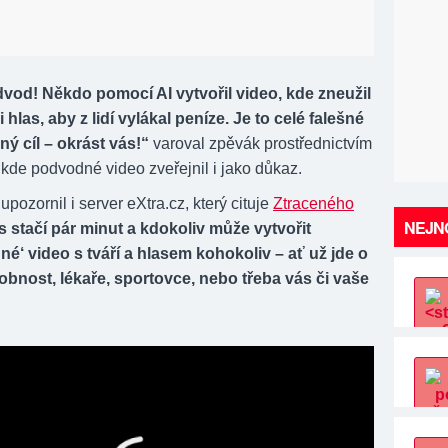
vod! Někdo pomocí AI vytvořil video, kde zneužil
i hlas, aby z lidí vylákal peníze. Je to celé falešné
ný cíl – okrást vás!“
varoval zpěvák prostřednictvím
 kde podvodné video zveřejnil i jako důkaz.
pozornil i server eXtra.cz, který cituje
Ztraceného
NEJNO
 stačí pár minut a kdokoliv může vytvořit
é‘ video s tváří a hlasem kohokoliv – ať už jde o
bnost, lékaře, sportovce, nebo třeba vás či vaše