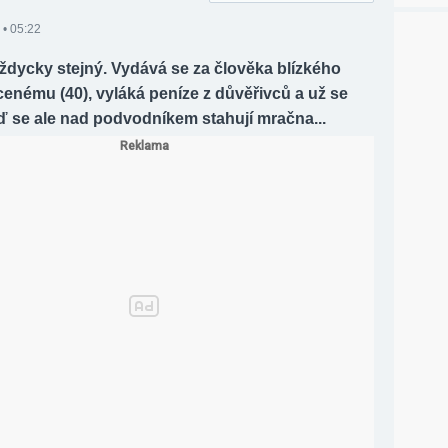
 • 05:22
ždycky stejný. Vydává se za člověka blízkého
enému (40), vyláká peníze z důvěřivců a už se
ď se ale nad podvodníkem stahují mračna...