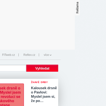
FITweb.cz
Reflex.cz
více
ŽHAVÉ DRBY
Kalousek drsně
o Pavlovi:
Myslel jsem si,
že po…