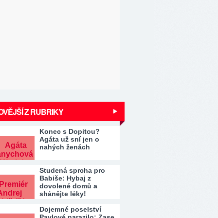
VĚJŠÍ Z RUBRIKY
Konec s Dopitou?
Agáta už sní jen o
nahých ženách
Studená sprcha pro
Babiše: Hybaj z
dovolené domů a
shánějte léky!
Dojemné poselství
Pavlové narazilo: Zase