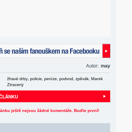
naším fanouškem na Facebooku!
Autor:
may
,
,
,
,
,
žhavé drby
policie
peníze
podvod
zpěvák
Marek
Ztracený
 ČLÁNKU
lánku ještě nejsou žádné komentáře. Buďte první!