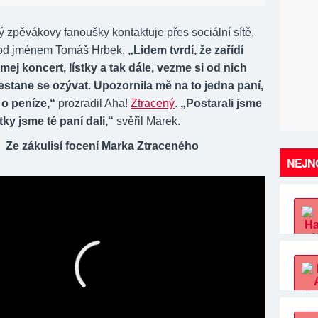
ý zpěvákovy fanoušky kontaktuje přes sociální sítě,
pod jménem Tomáš Hrbek.
„Lidem tvrdí, že zařídí
ej koncert, lístky a tak dále, vezme si od nich
estane se ozývat. Upozornila mě na to jedna paní,
 o peníze,“
prozradil Aha!
Ztracený
.
„Postarali jsme
stky jsme té paní dali,“
svěřil Marek.
Ze zákulisí focení Marka Ztraceného
NEJNO