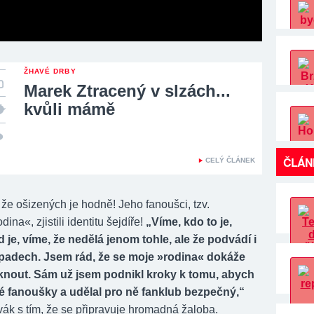
ŽHAVÉ DRBY
Marek Ztracený v slzách...
kvůli mámě
ČLÁN
CELÝ ČLÁNEK
l, že ošizených je hodně! Jeho fanoušci, tzv.
ina«, zjistili identitu šejdíře!
„Víme, kdo to je,
 je, víme, že nedělá jenom tohle, ale že podvádí i
ípadech. Jsem rád, že se moje »rodina« dokáže
knout. Sám už jsem podnikl kroky k tomu, abych
é fanoušky a udělal pro ně fanklub bezpečný,“
vák s tím, že se připravuje hromadná žaloba.