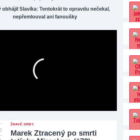
 obhájil Slavíka: Tentokrát to opravdu nečekal,
nepřemlouval ani fanoušky
ŽHAVÉ DRBY
Marek Ztracený po smrti