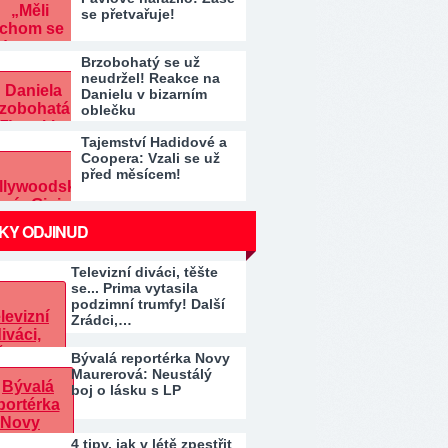
se přetvařuje!
Brzobohatý se už
neudržel! Reakce na
Danielu v bizarním
oblečku
Tajemství Hadidové a
Coopera: Vzali se už
před měsícem!
KY ODJINUD
Televizní diváci, těšte
se... Prima vytasila
podzimní trumfy! Další
Zrádci,…
Bývalá reportérka Novy
Maurerová: Neustálý
boj o lásku s LP
4 tipy, jak v létě zpestřit