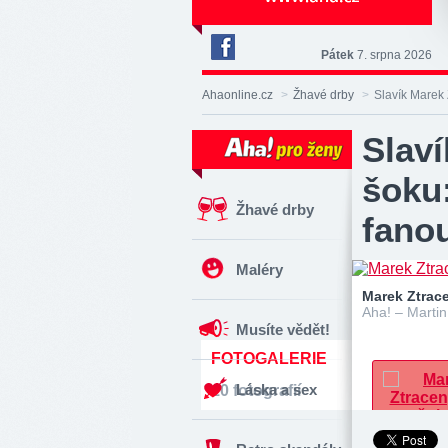
Pátek
7. srpna 2026
Deník
Aha!
Ahaonline.cz
>
Žhavé drby
>
Slavík Marek 
na
Facebooku
Slaví
šoku
Žhavé drby
fano
Maléry
Marek Ztrac
Aha! – Martin
Musíte vědět!
FOTOGALERIE
Láska a sex
10 fotografií