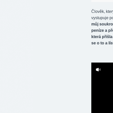
Člověk, kter
vystupuje 
můj soukrom
peníze a př
která přišla
se o to a lí