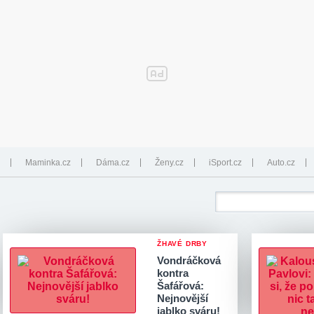
Maminka.cz
Dáma.cz
Ženy.cz
iSport.cz
Auto.cz
ŽHAVÉ DRBY
Vondráčková
kontra
Šafářová:
Nejnovější
jablko sváru!