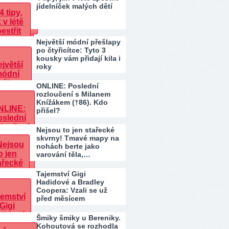
jídelníček malých dětí
Největší módní přešlapy
po čtyřicítce: Tyto 3
kousky vám přidají kila i
roky
ONLINE: Poslední
rozloučení s Milanem
Knížákem (†86). Kdo
přišel?
Nejsou to jen stařecké
skvrny! Tmavé mapy na
nohách berte jako
varování těla,…
Tajemství Gigi
Hadidové a Bradley
Coopera: Vzali se už
před měsícem
Šmiky šmiky u Bereniky.
Kohoutová se rozhodla