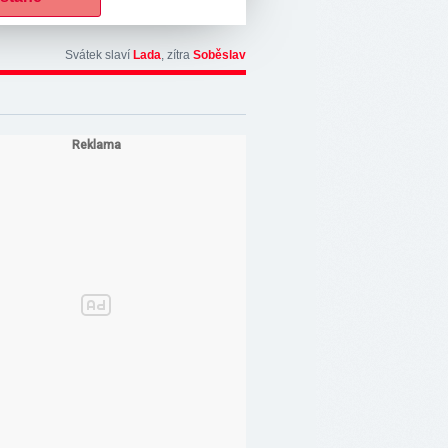
Svátek slaví
Lada
, zítra
Soběslav