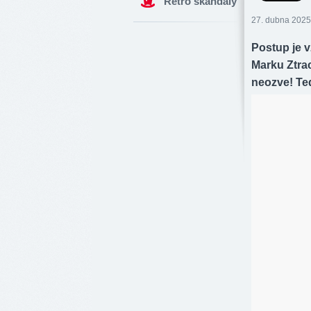
Retro skandály
27. dubna 2025
Postup je v
Marku Ztrac
neozve! Te