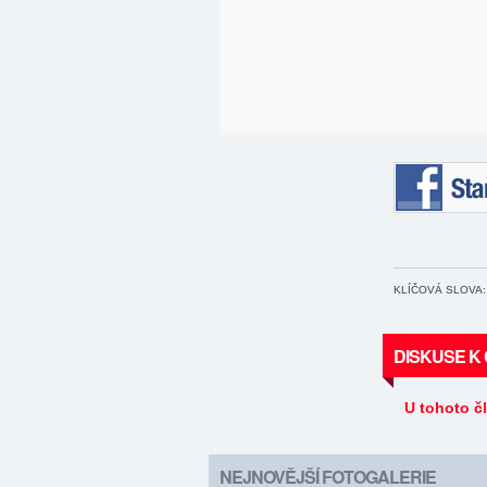
Staňte se 
KLÍČOVÁ SLOVA:
DISKUSE K
U tohoto č
NEJNOVĚJŠÍ FOTOGALERIE