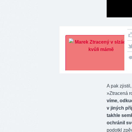
A pak zjisti
»Ztracená rod
víme, odkud
v jiných př
takhle sem
ochránil sv
podotkl zpě