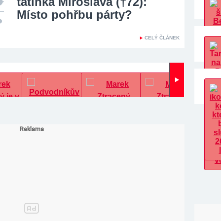
tatínka Miroslava (†72):
Místo pohřbu párty?
CELÝ ČLÁNEK