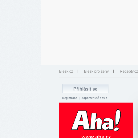
Blesk.cz
Blesk pro ženy
Recepty.cz
Registrace
|
Zapomenuté heslo