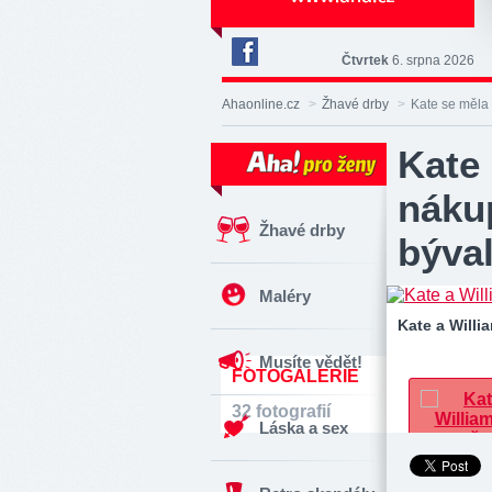
Čtvrtek
6. srpna 2026
Deník
Aha!
Ahaonline.cz
>
Žhavé drby
>
Kate se měla 
na
Facebooku
Kate
nákup
Žhavé drby
býval
Maléry
Kate a Willi
Musíte vědět!
FOTOGALERIE
32 fotografií
Láska a sex