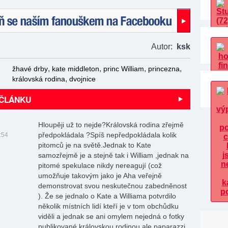
naším fanouškem na Facebooku!
Autor:
ksk
,
,
,
,
žhavé drby
kate middleton
princ William
princezna
,
královská rodina
dvojnice
 ČLÁNKU
Hloupěji už to nejde?Královská rodina zřejmě
předpokládala ?Spíš nepředpokládala kolik
:54
pitomců je na světě.Jednak to Kate
samozřejmě je a stejně tak i William ,jednak na
pitomé spekulace nikdy nereagují (což
umožňuje takovým jako je Aha veřejně
demonstrovat svou neskutečnou zabedněnost
). Že se jednalo o Kate a Williama potvrdilo
několik místních lidí kteří je v tom obchůdku
viděli a jednak se ani omylem nejedná o fotky
publikované královskou rodinou ale paparazzi.