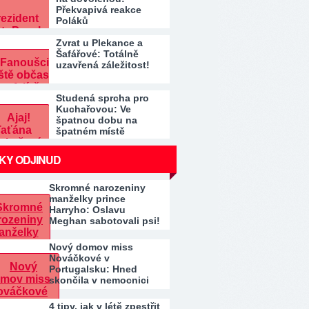
Překvapivá reakce
Poláků
Zvrat u Plekance a
Šafářové: Totálně
uzavřená záležitost!
Studená sprcha pro
Kuchařovou: Ve
špatnou dobu na
špatném místě
KY ODJINUD
Skromné narozeniny
manželky prince
Harryho: Oslavu
Meghan sabotovali psi!
Místo…
Nový domov miss
Nováčkové v
Portugalsku: Hned
skončila v nemocnici
4 tipy, jak v létě zpestřit