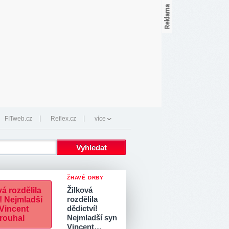
FITweb.cz
Reflex.cz
více
ŽHAVÉ DRBY
Žilková
rozdělila
dědictví!
Nejmladší syn
Vincent…