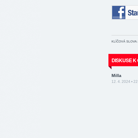
Staňte se 
KLÍČOVÁ SLOVA:
DISKUSE K
Milla
12. 4. 2024 • 22