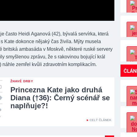
e často Heidi Aganová (42), bývalá servírka, která
s Kate dokonce nějaký čas živila. Mýty musela
ké britská ambasáda v Moskvě, některé ruské servery
nily smyšlenou zprávu, že s rakovinou bojující král
75) náhle zemřel kvůli zdravotním komplikacím.
ČLÁN
ŽHAVÉ DRBY
Princezna Kate jako druhá
Diana (†36): Černý scénář se
naplňuje?!
6
CELÝ ČLÁNEK