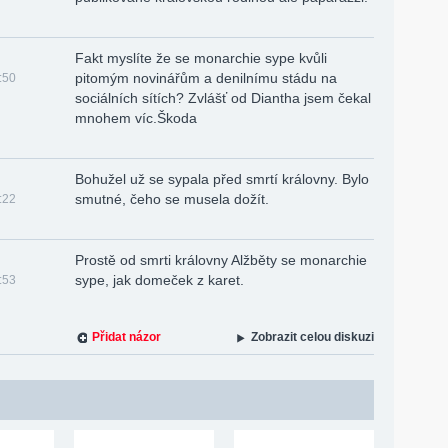
Fakt myslíte že se monarchie sype kvůli
pitomým novinářům a denilnímu stádu na
:50
sociálních sítích? Zvlášť od Diantha jsem čekal
mnohem víc.Škoda
Bohužel už se sypala před smrtí královny. Bylo
smutné, čeho se musela dožít.
:22
Prostě od smrti královny Alžběty se monarchie
sype, jak domeček z karet.
:53
Přidat názor
Zobrazit celou diskuzi