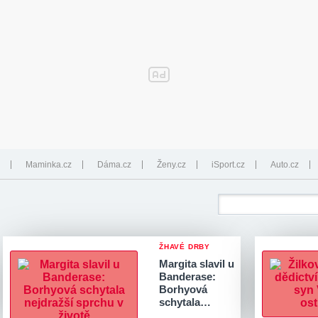
Maminka.cz
Dáma.cz
Ženy.cz
iSport.cz
Auto.cz
ŽHAVÉ DRBY
Margita slavil u
Banderase:
Borhyová
schytala…