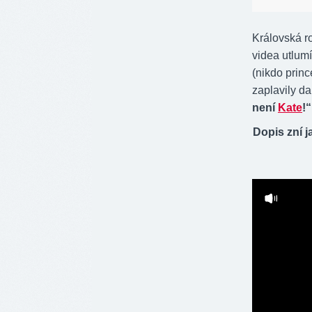
Královská ro
videa utlumí
(nikdo princ
zaplavily dal
není
Kate
!“
Dopis zní j