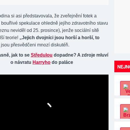
dina si asi představovala, že zveřejnění fotek a
 bouřlivé spekulace ohledně jejího zdravotního stavu
eznu neviděl od 25. prosince), jenže sociální sítě
ší teorie!
„Jejich dvojníci jsou horší a horší, to
jsou přesvědčeni mnozí diskutéři.
asně, jak to se
Středulou
dopadne? A zdroje mluví
o návratu
Harryho
do paláce
NEJNO