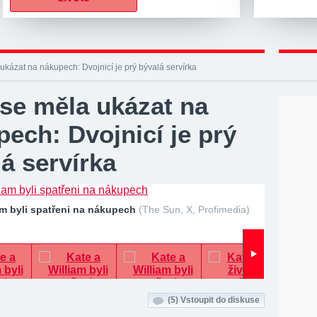
ukázat na nákupech: Dvojnicí je prý bývalá servírka
 se měla ukázat na
ech: Dvojnicí je prý
á servírka
am byli spatřeni na nákupech
(The Sun, X, Profimedia)
(5)
Vstoupit do diskuse