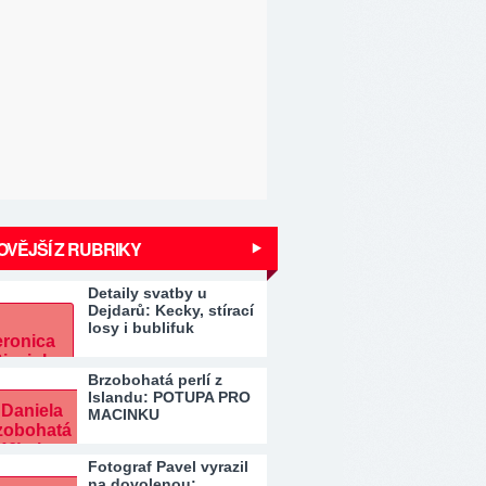
VĚJŠÍ Z RUBRIKY
Detaily svatby u
Dejdarů: Kecky, stírací
losy i bublifuk
Brzobohatá perlí z
Islandu: POTUPA PRO
MACINKU
Fotograf Pavel vyrazil
na dovolenou: