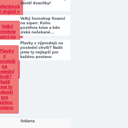
závidí dvacítky!
Velký horoskop financí
na srpen: Koho
postihne krize a kdo
získá nečekané…
Plavky z výprodejů na
poslední chvíli? Našli
jsme ty nejlepší pro
každou postavu