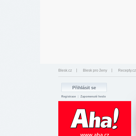
Blesk.cz
Blesk pro ženy
Recepty.cz
Registrace
|
Zapomenuté heslo