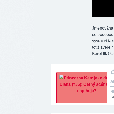
Jmenována j
se podobou 
vyvracet ta
totiž zveřej
Karel III. (
1