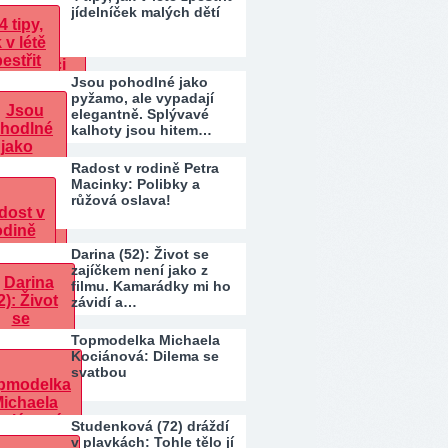
jídelníček malých dětí
Jsou pohodlné jako
pyžamo, ale vypadají
elegantně. Splývavé
kalhoty jsou hitem…
Radost v rodině Petra
Macinky: Polibky a
růžová oslava!
Darina (52): Život se
zajíčkem není jako z
filmu. Kamarádky mi ho
závidí a…
Topmodelka Michaela
Kociánová: Dilema se
svatbou
Studenková (72) dráždí
v plavkách: Tohle tělo jí