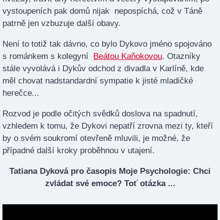
vystoupeních pak domů nijak nepospíchá, což v Táně
patrně jen vzbuzuje další obavy.
Není to totiž tak dávno, co bylo Dykovo jméno spojováno
s románkem s kolegyní
Beátou Kaňokovou
. Otazníky
stále vyvolává i Dykův odchod z divadla v Karlíně, kde
měl chovat nadstandardní sympatie k jisté mladičké
herečce...
Rozvod je podle očitých svědků doslova na spadnutí,
vzhledem k tomu, že Dykovi nepatří zrovna mezi ty, kteří
by o svém soukromí otevřeně mluvili, je možné, že
případné další kroky proběhnou v utajení.
Tatiana Dyková pro časopis Moje Psychologie: Chci
zvládat své emoce? Toť otázka ...