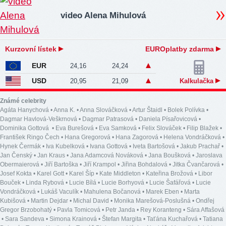
video Alena Mihulová
Kurzovní lístek
EUROplatby zdarma
EUR
24,16
24,24
USD
20,95
21,09
Kalkulačka
Známé celebrity
Agáta Hanychová
•
Anna K.
•
Anna Slováčková
•
Artur Štaidl
•
Bolek Polívka
•
Dagmar Havlová-Veškrnová
•
Dagmar Patrasová
•
Daniela Písařovicová
•
Dominika Gottová
•
Eva Burešová
•
Eva Samková
•
Felix Slováček
•
Filip Blažek
•
František Ringo Čech
•
Hana Gregorová
•
Hana Zagorová
•
Helena Vondráčková
•
Hynek Čermák
•
Iva Kubelková
•
Ivana Gottová
•
Iveta Bartošová
•
Jakub Prachař
•
Jan Čenský
•
Jan Kraus
•
Jana Adamcová Nováková
•
Jana Boušková
•
Jaroslava
Obermaierová
•
Jiří Bartoška
•
Jiří Krampol
•
Jiřina Bohdalová
•
Jitka Čvančarová
•
Josef Kokta
•
Karel Gott
•
Karel Šíp
•
Kate Middleton
•
Kateřina Brožová
•
Libor
Bouček
•
Linda Rybová
•
Lucie Bílá
•
Lucie Borhyová
•
Lucie Šafářová
•
Lucie
Vondráčková
•
Lukáš Vaculík
•
Mahulena Bočanová
•
Marek Eben
•
Marta
Kubišová
•
Martin Dejdar
•
Michal David
•
Monika Marešová-Poslušná
•
Ondřej
Gregor Brzobohatý
•
Pavla Tomicová
•
Petr Janda
•
Rey Koranteng
•
Sára Affašová
•
Sara Sandeva
•
Simona Krainová
•
Štefan Margita
•
Taťána Kuchařová
•
Tatiana