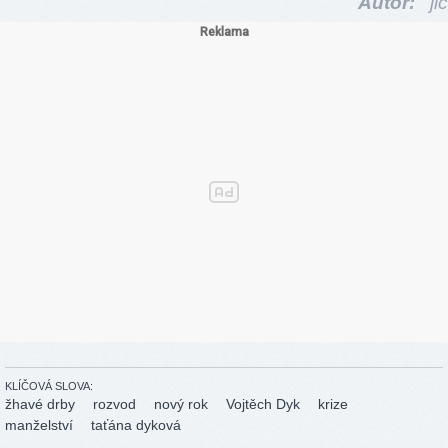
Autor:
jic
KLÍČOVÁ SLOVA:
žhavé drby
rozvod
nový rok
Vojtěch Dyk
krize
manželství
taťána dyková