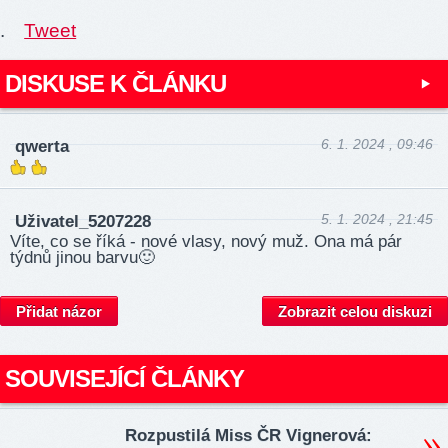
.
Tweet
DISKUSE K ČLÁNKU
6. 1. 2024 , 09:46
qwerta
5. 1. 2024 , 21:45
Uživatel_5207228
Víte, co se říká - nové vlasy, nový muž. Ona má pár
týdnů jinou barvu🙂
Přidat názor
Zobrazit celou diskuzi
SOUVISEJÍCÍ ČLÁNKY
Rozpustilá Miss ČR Vignerová: