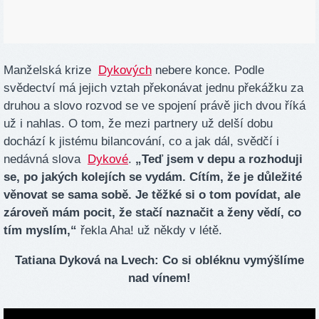
Manželská krize
Dykových
nebere konce. Podle
svědectví má jejich vztah překonávat jednu překážku za
druhou a slovo rozvod se ve spojení právě jich dvou říká
už i nahlas. O tom, že mezi partnery už delší dobu
dochází k jistému bilancování, co a jak dál, svědčí i
nedávná slova
Dykové
.
„Teď jsem v depu a rozhoduji
se, po jakých kolejích se vydám. Cítím, že je důležité
věnovat se sama sobě. Je těžké si o tom povídat, ale
zároveň mám pocit, že stačí naznačit a ženy vědí, co
tím myslím,“
řekla Aha! už někdy v létě.
Tatiana Dyková na Lvech: Co si obléknu vymýšlíme
nad vínem!