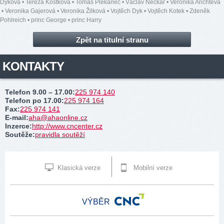
Dyková
•
Tereza Kostková
•
Tomáš Plekanec
•
Václav Neckář
•
Veronika Arichteva
•
Veronika Gajerová
•
Veronika Žilková
•
Vojtěch Dyk
•
Vojtěch Kotek
•
Zdeněk
Pohlreich
•
princ George
•
princ Harry
Zpět na titulní stranu
KONTAKTY
Telefon 9.00 – 17.00
:
225 974 140
Telefon po 17.00
:
225 974 164
Fax
:
225 974 141
E-mail
:
aha@ahaonline.cz
Inzerce
:
http://www.cncenter.cz
Soutěže
:
pravidla soutěží
Klasická verze
Mobilní verze
VÝBĚR