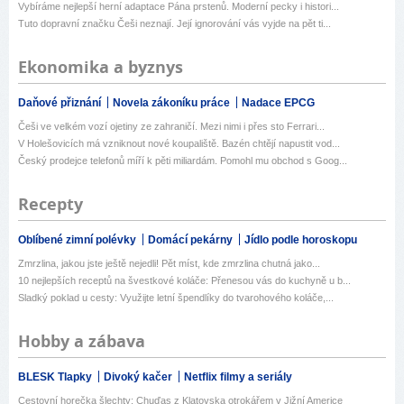
Vybíráme nejlepší herní adaptace Pána prstenů. Moderní pecky i histori...
Tuto dopravní značku Češi neznají. Její ignorování vás vyjde na pět ti...
Ekonomika a byznys
Daňové přiznání
Novela zákoníku práce
Nadace EPCG
Češi ve velkém vozí ojetiny ze zahraničí. Mezi nimi i přes sto Ferrari...
V Holešovicích má vzniknout nové koupaliště. Bazén chtějí napustit vod...
Český prodejce telefonů míří k pěti miliardám. Pomohl mu obchod s Goog...
Recepty
Oblíbené zimní polévky
Domácí pekárny
Jídlo podle horoskopu
Zmrzlina, jakou jste ještě nejedli! Pět míst, kde zmrzlina chutná jako...
10 nejlepších receptů na švestkové koláče: Přenesou vás do kuchyně u b...
Sladký poklad u cesty: Využijte letní špendlíky do tvarohového koláče,...
Hobby a zábava
BLESK Tlapky
Divoký kačer
Netflix filmy a seriály
Cestovní horečka šlechty: Chuďas z Klatovska otrokářem v Jižní Americe