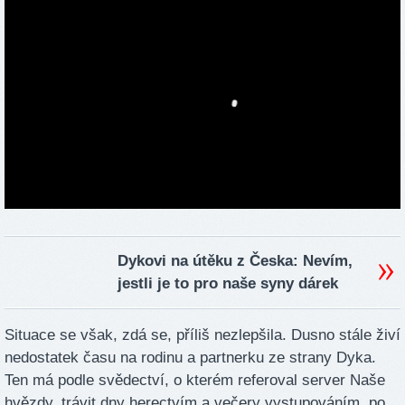
Dykovi na útěku z Česka: Nevím,
jestli je to pro naše syny dárek
Situace se však, zdá se, příliš nezlepšila. Dusno stále živí
nedostatek času na rodinu a partnerku ze strany Dyka.
Ten má podle svědectví, o kterém referoval server Naše
hvězdy, trávit dny herectvím a večery vystupováním, po