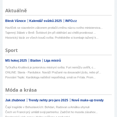
Aktuálně
Blesk Vánoce
Kalendář svátků 2025
INFO.cz
Havlíček se stavebním zákonem protlačil změnu názvu svého ministerstva...
Tajemný žlábek v Brně: Švédové jím při obléhání asi chtěli proniknout ...
Historický bizár ze všech koutů světa: Prohlédněte si kombajn tažený k...
Sport
MS hokej 2025
Biatlon
Liga mistrů
Tyčkařka Krutilová je juniorskou mistryní světa: Furt nemůžu uvěřit, c...
ONLINE: Slavia - Pardubice. Naváží Pražané na dosavadní jízdu, nebo př...
Povstání Teplic: Kardiologa naštěstí nepotřebuji, smál se Frťala. Prom...
Móda a krása
Jak zhubnout
Trendy nehty pro jaro 2025
Nové make-up trendy
Čapí tragédie v Bohuslavicích: Bohdan, Radovan a Amálka uhynuli
Čech ve Francii prý umlátil svoji partnerku: Zadržet ho musela zásahov...
Pawlowské ujely nervy: Halina nařčena z podvodu!