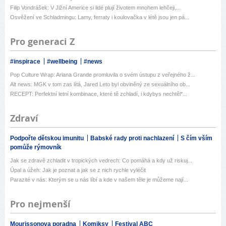
Filip Vondrášek: V Jižní Americe si lidé plují životem mnohem lehčeji,...
Osvěžení ve Schladmingu: Lamy, ferraty i koulovačka v létě jsou jen pá...
Pro generaci Z
#inspirace
#wellbeing
#news
Pop Culture Wrap: Ariana Grande promluvila o svém ústupu z veřejného ž...
Alt news: MGK v tom zas lítá, Jared Leto byl obviněný ze sexuálního ob...
RECEPT: Perfektní letní kombinace, které tě zchladí, i kdybys nechtěl*...
Zdraví
Podpořte dětskou imunitu
Babské rady proti nachlazení
S čím vším
pomůže rýmovník
Jak se zdravě zchladit v tropických vedrech: Co pomáhá a kdy už riskuj...
Úpal a úžeh: Jak je poznat a jak se z nich rychle vyléčit
Parazité v nás: Kterým se u nás líbí a kde v našem těle je můžeme nají...
Pro nejmenší
Mourissonova poradna
Komiksy
Festival ABC