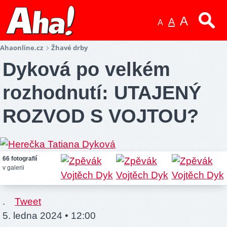
A
A
A
Ahaonline.cz
Žhavé drby
Dyková po velkém
rozhodnutí: UTAJENÝ
ROZVOD S VOJTOU?
66 fotografií
v galerii
.
Tweet
5. ledna 2024 • 12:00