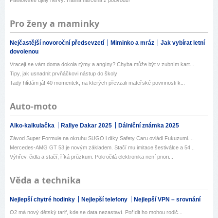
Pro ženy a maminky
Nejčastější novoroční předsevzetí
Miminko a mráz
Jak vybírat letní
dovolenou
Vracejí se vám doma dokola rýmy a angíny? Chyba může být v zubním kart...
Tipy, jak usnadnit prvňáčkovi nástup do školy
Tady hlídám já! 40 momentek, na kterých převzali mateřské povinnosti k...
Auto-moto
Alko-kalkulačka
Rallye Dakar 2025
Dálniční známka 2025
Závod Super Formule na okruhu SUGO i díky Safety Caru ovládl Fukuzumi....
Mercedes-AMG GT 53 je novým základem. Stačí mu imitace šestiválce a 54...
Výhřev, čidla a stačí, říká průzkum. Pokročilá elektronika není priori...
Věda a technika
Nejlepší chytré hodinky
Nejlepší telefony
Nejlepší VPN – srovnání
O2 má nový dětský tarif, kde se data nezastaví. Pořídit ho mohou rodič...