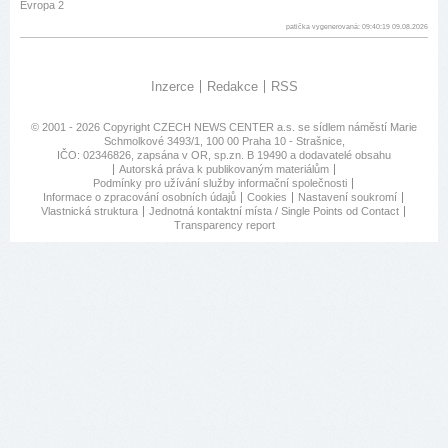
Evropa 2
patička vygenerovaná: 09:40:19 09.08.2026
Inzerce
Redakce
RSS
© 2001 - 2026 Copyright
CZECH NEWS CENTER a.s.
se sídlem náměstí Marie
Schmolkové 3493/1, 100 00 Praha 10 - Strašnice,
IČO: 02346826, zapsána v OR, sp.zn. B 19490 a dodavatelé obsahu
Autorská práva k publikovaným materiálům
Podmínky pro užívání služby informační společnosti
Informace o zpracování osobních údajů
Cookies
Nastavení soukromí
Vlastnická struktura
Jednotná kontaktní místa / Single Points od Contact
Transparency report