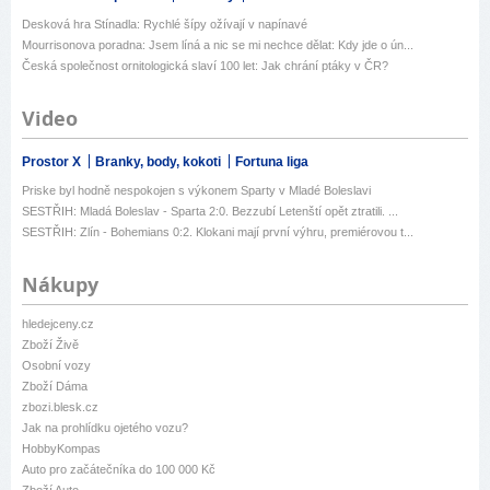
Desková hra Stínadla: Rychlé šípy ožívají v napínavé
Mourrisonova poradna: Jsem líná a nic se mi nechce dělat: Kdy jde o ún...
Česká společnost ornitologická slaví 100 let: Jak chrání ptáky v ČR?
Video
Prostor X
Branky, body, kokoti
Fortuna liga
Priske byl hodně nespokojen s výkonem Sparty v Mladé Boleslavi
SESTŘIH: Mladá Boleslav - Sparta 2:0. Bezzubí Letenští opět ztratili. ...
SESTŘIH: Zlín - Bohemians 0:2. Klokani mají první výhru, premiérovou t...
Nákupy
hledejceny.cz
Zboží Živě
Osobní vozy
Zboží Dáma
zbozi.blesk.cz
Jak na prohlídku ojetého vozu?
HobbyKompas
Auto pro začátečníka do 100 000 Kč
Zboží Auto