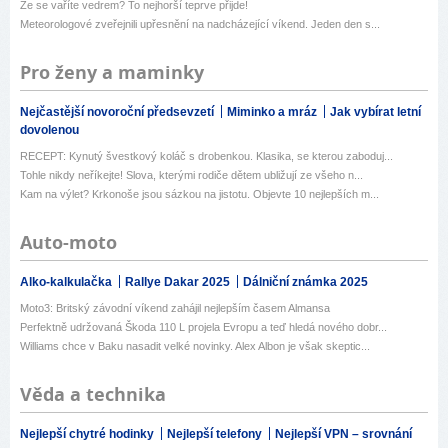
Že se vaříte vedrem? To nejhorší teprve přijde!
Meteorologové zveřejnili upřesnění na nadcházející víkend. Jeden den s...
Pro ženy a maminky
Nejčastější novoroční předsevzetí
Miminko a mráz
Jak vybírat letní
dovolenou
RECEPT: Kynutý švestkový koláč s drobenkou. Klasika, se kterou zaboduj...
Tohle nikdy neříkejte! Slova, kterými rodiče dětem ubližují ze všeho n...
Kam na výlet? Krkonoše jsou sázkou na jistotu. Objevte 10 nejlepších m...
Auto-moto
Alko-kalkulačka
Rallye Dakar 2025
Dálniční známka 2025
Moto3: Britský závodní víkend zahájil nejlepším časem Almansa
Perfektně udržovaná Škoda 110 L projela Evropu a teď hledá nového dobr...
Williams chce v Baku nasadit velké novinky. Alex Albon je však skeptic...
Věda a technika
Nejlepší chytré hodinky
Nejlepší telefony
Nejlepší VPN – srovnání