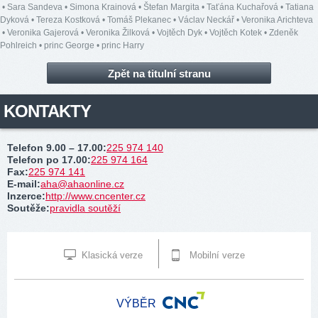
•
Sara Sandeva
•
Simona Krainová
•
Štefan Margita
•
Taťána Kuchařová
•
Tatiana
Dyková
•
Tereza Kostková
•
Tomáš Plekanec
•
Václav Neckář
•
Veronika Arichteva
•
Veronika Gajerová
•
Veronika Žilková
•
Vojtěch Dyk
•
Vojtěch Kotek
•
Zdeněk
Pohlreich
•
princ George
•
princ Harry
Zpět na titulní stranu
KONTAKTY
Telefon 9.00 – 17.00
:
225 974 140
Telefon po 17.00
:
225 974 164
Fax
:
225 974 141
E-mail
:
aha@ahaonline.cz
Inzerce
:
http://www.cncenter.cz
Soutěže
:
pravidla soutěží
Klasická verze
Mobilní verze
VÝBĚR