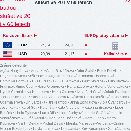
slušet ve 20 i v 60 letech
Kurzovní lístek
EUROplatby zdarma
EUR
24,14
24,26
USD
20,99
21,17
Kalkulačka
Známé celebrity
Agáta Hanychová
•
Anna K.
•
Anna Slováčková
•
Artur Štaidl
•
Bolek Polívka
•
Dagmar Havlová-Veškrnová
•
Dagmar Patrasová
•
Daniela Písařovicová
•
Dominika Gottová
•
Eva Burešová
•
Eva Samková
•
Felix Slováček
•
Filip Blažek
•
František Ringo Čech
•
Hana Gregorová
•
Hana Zagorová
•
Helena Vondráčková
•
Hynek Čermák
•
Iva Kubelková
•
Ivana Gottová
•
Iveta Bartošová
•
Jakub Prachař
•
Jan Čenský
•
Jan Kraus
•
Jana Adamcová Nováková
•
Jana Boušková
•
Jaroslava
Obermaierová
•
Jiří Bartoška
•
Jiří Krampol
•
Jiřina Bohdalová
•
Jitka Čvančarová
•
Josef Kokta
•
Karel Gott
•
Karel Šíp
•
Kate Middleton
•
Kateřina Brožová
•
Libor
Bouček
•
Linda Rybová
•
Lucie Bílá
•
Lucie Borhyová
•
Lucie Šafářová
•
Lucie
Vondráčková
•
Lukáš Vaculík
•
Mahulena Bočanová
•
Marek Eben
•
Marta
Kubišová
•
Martin Dejdar
•
Michal David
•
Monika Marešová-Poslušná
•
Ondřej
Gregor Brzobohatý
•
Pavla Tomicová
•
Petr Janda
•
Rey Koranteng
•
Sára Affašová