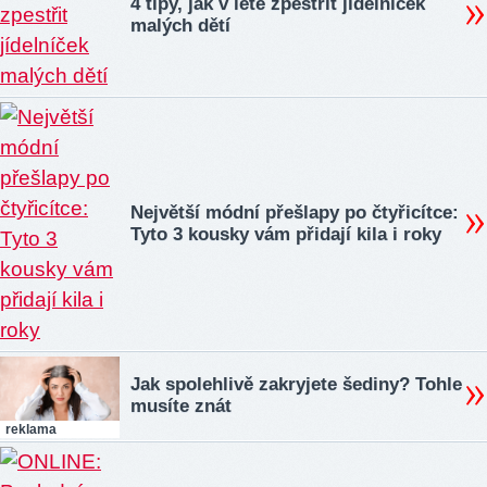
4 tipy, jak v létě zpestřit jídelníček
malých dětí
Největší módní přešlapy po čtyřicítce:
Tyto 3 kousky vám přidají kila i roky
Jak spolehlivě zakryjete šediny? Tohle
musíte znát
reklama