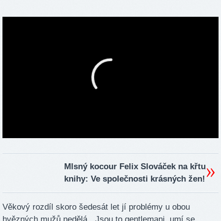
Mlsný kocour Felix Slováček na křtu
knihy: Ve společnosti krásných žen!
Věkový rozdíl skoro šedesát let jí problémy u obou
hvězných mužů nedělá. „Jsou to gentlemani, umí se