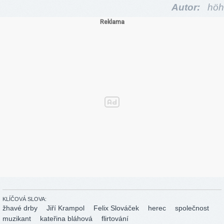
Autor:
höh
KLÍČOVÁ SLOVA:
žhavé drby
Jiří Krampol
Felix Slováček
herec
společnost
muzikant
kateřina bláhová
flirtování