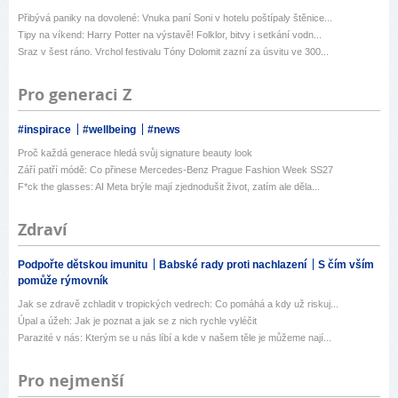
Přibývá paniky na dovolené: Vnuka paní Soni v hotelu poštípaly štěnice...
Tipy na víkend: Harry Potter na výstavě! Folklor, bitvy i setkání vodn...
Sraz v šest ráno. Vrchol festivalu Tóny Dolomit zazní za úsvitu ve 300...
Pro generaci Z
#inspirace
#wellbeing
#news
Proč každá generace hledá svůj signature beauty look
Září patří módě: Co přinese Mercedes-Benz Prague Fashion Week SS27
F*ck the glasses: AI Meta brýle mají zjednodušit život, zatím ale děla...
Zdraví
Podpořte dětskou imunitu
Babské rady proti nachlazení
S čím vším
pomůže rýmovník
Jak se zdravě zchladit v tropických vedrech: Co pomáhá a kdy už riskuj...
Úpal a úžeh: Jak je poznat a jak se z nich rychle vyléčit
Parazité v nás: Kterým se u nás líbí a kde v našem těle je můžeme nají...
Pro nejmenší