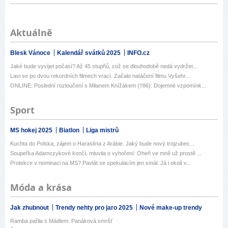
Aktuálně
Blesk Vánoce
Kalendář svátků 2025
INFO.cz
Jaké bude vyvíjet počasí? Až 45 stupňů, což se dlouhodobě nedá vydržet...
Lavi se po dvou rekordních filmech vrací. Začalo natáčení filmu Vyšehr...
ONLINE: Poslední rozloučení s Milanem Knížákem (†86): Dojemné vzpomínk...
Sport
MS hokej 2025
Biatlon
Liga mistrů
Kuchta do Polska, zájem o Haraslína z Arábie. Jaký bude nový trojzubec...
Soupeřka Adamczykové končí, mluvila o vyhoření: Oheň ve mně už prostě ...
Protekce v nominaci na MS? Pavlát se spekulacím jen smál: Já i okolí v...
Móda a krása
Jak zhubnout
Trendy nehty pro jaro 2025
Nové make-up trendy
Ramba pařila s Mádlem: Panáková smršť