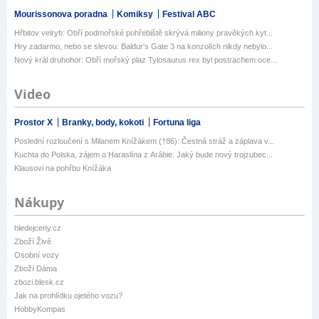
Mourissonova poradna
Komiksy
Festival ABC
Hřbitov velryb: Obří podmořské pohřebiště skrývá miliony pravěkých kyt...
Hry zadarmo, nebo se slevou: Baldur's Gate 3 na konzolích nikdy nebylo...
Nový král druhohor: Obří mořský plaz Tylosaurus rex byl postrachem oce...
Video
Prostor X
Branky, body, kokoti
Fortuna liga
Poslední rozloučení s Milanem Knížákem (†86): Čestná stráž a záplava v...
Kuchta do Polska, zájem o Haraslína z Arábie. Jaký bude nový trojzubec...
Klausovi na pohřbu Knížáka
Nákupy
hledejceny.cz
Zboží Živě
Osobní vozy
Zboží Dáma
zbozi.blesk.cz
Jak na prohlídku ojetého vozu?
HobbyKompas