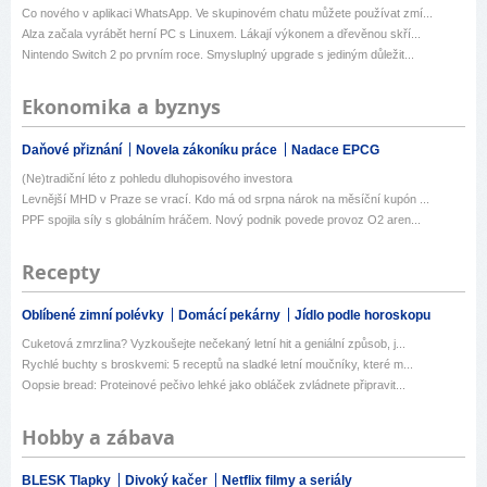
Co nového v aplikaci WhatsApp. Ve skupinovém chatu můžete používat zmí...
Alza začala vyrábět herní PC s Linuxem. Lákají výkonem a dřevěnou skří...
Nintendo Switch 2 po prvním roce. Smysluplný upgrade s jediným důležit...
Ekonomika a byznys
Daňové přiznání
Novela zákoníku práce
Nadace EPCG
(Ne)tradiční léto z pohledu dluhopisového investora
Levnější MHD v Praze se vrací. Kdo má od srpna nárok na měsíční kupón ...
PPF spojila síly s globálním hráčem. Nový podnik povede provoz O2 aren...
Recepty
Oblíbené zimní polévky
Domácí pekárny
Jídlo podle horoskopu
Cuketová zmrzlina? Vyzkoušejte nečekaný letní hit a geniální způsob, j...
Rychlé buchty s broskvemi: 5 receptů na sladké letní moučníky, které m...
Oopsie bread: Proteinové pečivo lehké jako obláček zvládnete připravit...
Hobby a zábava
BLESK Tlapky
Divoký kačer
Netflix filmy a seriály