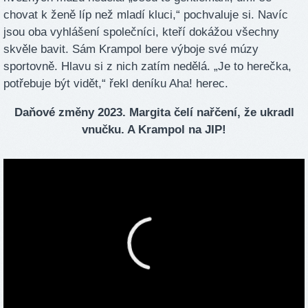
chovat k ženě líp než mladí kluci,“ pochvaluje si. Navíc
jsou oba vyhlášení společníci, kteří dokážou všechny
skvěle bavit. Sám Krampol bere výboje své múzy
sportovně. Hlavu si z nich zatím nedělá. „Je to herečka,
potřebuje být vidět,“ řekl deníku Aha! herec.
Daňové změny 2023. Margita čelí nařčení, že ukradl
vnučku. A Krampol na JIP!