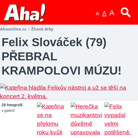
A
A
A
Ahaonline.cz
Žhavé drby
Felix Slováček (79)
PŘEBRAL
KRAMPOLOVI MÚZU!
28 fotografií
v galerii