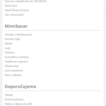
Auto pro začátečníka do 100 000 Kč
Zboží Auto
Ojetá Škoda Octavia
Jak vybrat auto?
Mimibazar
Testujte s Mimibazarem
Monster High
Barbie
Lego
Pyžama
Kosmetika a parfémy
Teplákové soupravy
Dětské boty
Ložní povlečení
Bazar nábytku
Doporučujeme
Starjob
České podcasty
Rádio a zábava pro děti