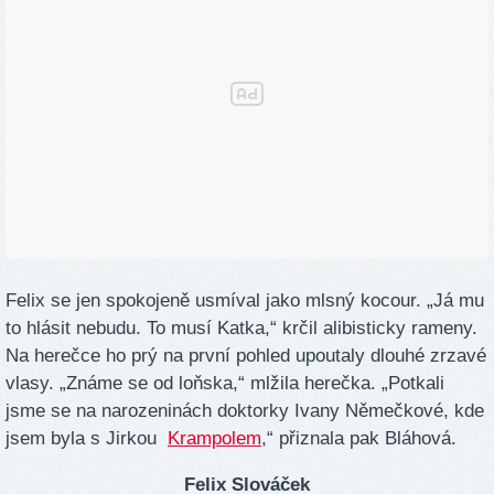
Felix se jen spokojeně usmíval jako mlsný kocour. „Já mu
to hlásit nebudu. To musí Katka,“ krčil alibisticky rameny.
Na herečce ho prý na první pohled upoutaly dlouhé zrzavé
vlasy. „Známe se od loňska,“ mlžila herečka. „Potkali
jsme se na narozeninách doktorky Ivany Němečkové, kde
jsem byla s Jirkou
Krampolem
,“ přiznala pak Bláhová.
Felix Slováček