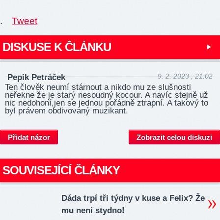
.
Tweet
DISKUSE K ČLÁNKU
9. 2. 2023 , 21:02
Pepik Petráček
Ten člověk neumí stárnout a nikdo mu ze slušnosti
neřekne že je starý nesoudný kocour. A navíc stejně už
nic nedohoní,jen se jednou pořádně ztrapní. A takový to
byl právem obdivovaný muzikant.
Přidat názor
Zobrazit celou diskuzi
SOUVISEJÍCÍ ČLÁNKY
Dáda trpí tři týdny v kuse a Felix? Že
mu není stydno!