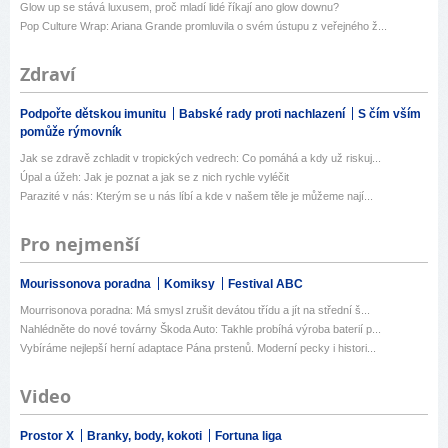
Glow up se stává luxusem, proč mladí lidé říkají ano glow downu?
Pop Culture Wrap: Ariana Grande promluvila o svém ústupu z veřejného ž...
Zdraví
Podpořte dětskou imunitu
Babské rady proti nachlazení
S čím vším
pomůže rýmovník
Jak se zdravě zchladit v tropických vedrech: Co pomáhá a kdy už riskuj...
Úpal a úžeh: Jak je poznat a jak se z nich rychle vyléčit
Parazité v nás: Kterým se u nás líbí a kde v našem těle je můžeme nají...
Pro nejmenší
Mourissonova poradna
Komiksy
Festival ABC
Mourrisonova poradna: Má smysl zrušit devátou třídu a jít na střední š...
Nahlédněte do nové továrny Škoda Auto: Takhle probíhá výroba baterií p...
Vybíráme nejlepší herní adaptace Pána prstenů. Moderní pecky i histori...
Video
Prostor X
Branky, body, kokoti
Fortuna liga