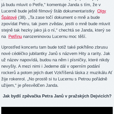
já budu mluvit o Petře,“ komentuje Janda s tím, že v
Lucerně bude ještě filmový štáb dokumentaristky
Olgy
Špátové
(38). „Ta zase točí dokument o mně a bude
zpovídat Petru, tak jsem zvědav, jestli o mně bude mluvit
stejně tak hezky jako já o ní,“ chechtá se Janda, který se
na
Petřinu
narozeninovou Lucernu moc těší.
Uprostřed koncertu tam bude totiž také pokřtěno zbrusu
nové cédéčko jubilantky Janů s názvem Hity a rarity. Jak
už název napovídá, budou na něm i písničky, které nikdy
nevyšly. A mezi nimi i Jedeme dál v operním podání
rockerů a potom jejich duet Vzkříšená láska z muzikálu Ať
žije rokenrol. „No prostě si tu Lucernu s Petrou pořádně
užijem,“ je přesvědčen Janda.
Jak bydlí zpěvačka Petra Janů v pražských Dejvicích?