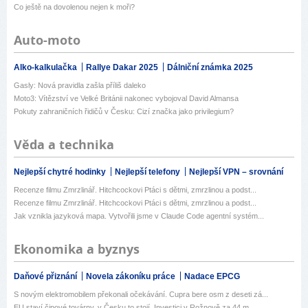
Co ještě na dovolenou nejen k moři?
Auto-moto
Alko-kalkulačka
Rallye Dakar 2025
Dálniční známka 2025
Gasly: Nová pravidla zašla příliš daleko
Moto3: Vítězství ve Velké Británii nakonec vybojoval David Almansa
Pokuty zahraničních řidičů v Česku: Cizí značka jako privilegium?
Věda a technika
Nejlepší chytré hodinky
Nejlepší telefony
Nejlepší VPN – srovnání
Recenze filmu Zmrzlinář. Hitchcockovi Ptáci s dětmi, zmrzlinou a podst...
Recenze filmu Zmrzlinář. Hitchcockovi Ptáci s dětmi, zmrzlinou a podst...
Jak vznikla jazyková mapa. Vytvořili jsme v Claude Code agentní systém...
Ekonomika a byznys
Daňové přiznání
Novela zákoníku práce
Nadace EPCG
S novým elektromobilem překonali očekávání. Cupra bere osm z deseti zá...
EU staví čipové továrny, v Česku to stojí. Investici v Rožnově za 44 m...