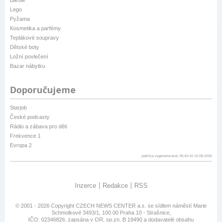
Lego
Pyžama
Kosmetika a parfémy
Teplákové soupravy
Dětské boty
Ložní povlečení
Bazar nábytku
Doporučujeme
Starjob
České podcasty
Rádio a zábava pro děti
Frekvence 1
Evropa 2
patička vygenerovaná: 05:40:16 10.08.2026
Inzerce
Redakce
RSS
© 2001 - 2026 Copyright
CZECH NEWS CENTER a.s.
se sídlem náměstí Marie
Schmolkové 3493/1, 100 00 Praha 10 - Strašnice,
IČO: 02346826, zapsána v OR, sp.zn. B 19490 a dodavatelé obsahu