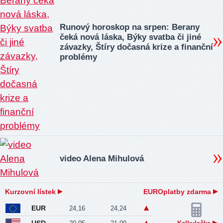
Runový horoskop na srpen: Berany
čeká nová láska, Býky svatba či jiné
závazky, Štíry dočasná krize a finanční
problémy
video Alena Mihulová
Kurzovní lístek
EUROplatby zdarma
EUR
24,16
24,24
USD