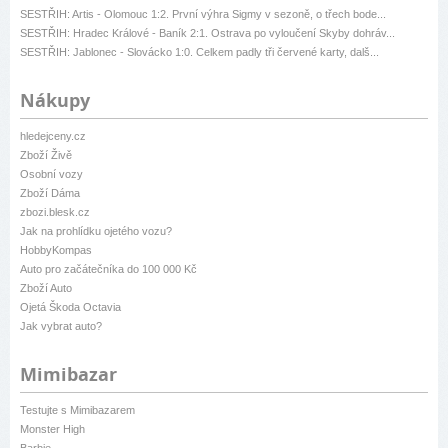
SESTŘIH: Artis - Olomouc 1:2. První výhra Sigmy v sezoně, o třech bode...
SESTŘIH: Hradec Králové - Baník 2:1. Ostrava po vyloučení Skyby dohráv...
SESTŘIH: Jablonec - Slovácko 1:0. Celkem padly tři červené karty, dalš...
Nákupy
hledejceny.cz
Zboží Živě
Osobní vozy
Zboží Dáma
zbozi.blesk.cz
Jak na prohlídku ojetého vozu?
HobbyKompas
Auto pro začátečníka do 100 000 Kč
Zboží Auto
Ojetá Škoda Octavia
Jak vybrat auto?
Mimibazar
Testujte s Mimibazarem
Monster High
Barbie