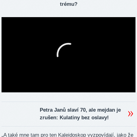
trému?
Petra Janů slaví 70, ale mejdan je
zrušen: Kulatiny bez oslavy!
„A také mne tam pro ten Kaleidoskop vyzpovídají, jako že