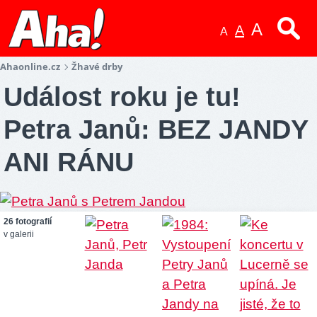
A
A
A
Ahaonline.cz
Žhavé drby
Událost roku je tu!
Petra Janů: BEZ JANDY
ANI RÁNU
26 fotografií
v galerii