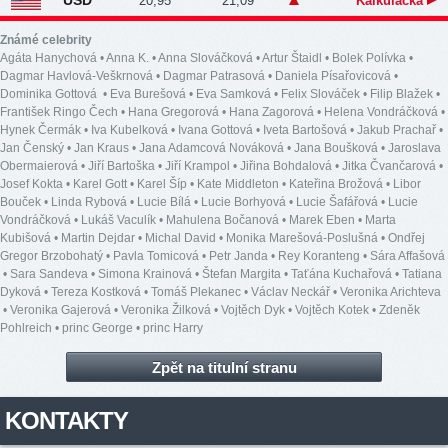
20,95
21,09
Kalkulačka
Známé celebrity
Agáta Hanychová
•
Anna K.
•
Anna Slováčková
•
Artur Štaidl
•
Bolek Polívka
•
Dagmar Havlová-Veškrnová
•
Dagmar Patrasová
•
Daniela Písařovicová
•
Dominika Gottová
•
Eva Burešová
•
Eva Samková
•
Felix Slováček
•
Filip Blažek
•
František Ringo Čech
•
Hana Gregorová
•
Hana Zagorová
•
Helena Vondráčková
•
Hynek Čermák
•
Iva Kubelková
•
Ivana Gottová
•
Iveta Bartošová
•
Jakub Prachař
•
Jan Čenský
•
Jan Kraus
•
Jana Adamcová Nováková
•
Jana Boušková
•
Jaroslava
Obermaierová
•
Jiří Bartoška
•
Jiří Krampol
•
Jiřina Bohdalová
•
Jitka Čvančarová
•
Josef Kokta
•
Karel Gott
•
Karel Šíp
•
Kate Middleton
•
Kateřina Brožová
•
Libor
Bouček
•
Linda Rybová
•
Lucie Bílá
•
Lucie Borhyová
•
Lucie Šafářová
•
Lucie
Vondráčková
•
Lukáš Vaculík
•
Mahulena Bočanová
•
Marek Eben
•
Marta
Kubišová
•
Martin Dejdar
•
Michal David
•
Monika Marešová-Poslušná
•
Ondřej
Gregor Brzobohatý
•
Pavla Tomicová
•
Petr Janda
•
Rey Koranteng
•
Sára Affašová
•
Sara Sandeva
•
Simona Krainová
•
Štefan Margita
•
Taťána Kuchařová
•
Tatiana
Dyková
•
Tereza Kostková
•
Tomáš Plekanec
•
Václav Neckář
•
Veronika Arichteva
•
Veronika Gajerová
•
Veronika Žilková
•
Vojtěch Dyk
•
Vojtěch Kotek
•
Zdeněk
Pohlreich
•
princ George
•
princ Harry
Zpět na titulní stranu
KONTAKTY