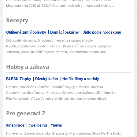
Máte auto z let 2010 až 2021? Vypínání mobilních sítí vám zablokuje to...
Recepty
Oblíbené zimní polévky
Domácí pekárny
Jídlo podle horoskopu
Od pondělí do pátku: 5 rodinných večeří ze srpnové úrody
Rychlé prázdninové obědy či večeře: 10 receptů, se kterými uspějete i ...
Zmrzlina, jakou jste ještě nejedli! Pět míst, kde zmrzlina chutná jako...
Hobby a zábava
BLESK Tlapky
Divoký kačer
Netflix filmy a seriály
Draisina, velocipéd i kostitřas: Unikátní bicykly v Muzeu Chodska
Cestovní horečka šlechty: Chuďas z Klatovska otrokářem v Jižní Americe
Filip Vondrášek: V Jižní Americe si lidé plují životem mnohem lehčeji,...
Pro generaci Z
#inspirace
#wellbeing
#news
Hot events: Začíná slovenský Grape a do Prahy přijedou Show Me The Bod...