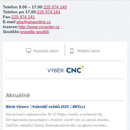
Telefon 9.00 – 17.00
:
225 974 140
Telefon po 17.00
:
225 974 164
Fax
:
225 974 141
E-mail
:
aha@ahaonline.cz
Inzerce
:
http://www.cncenter.cz
Soutěže
:
pravidla soutěží
Klasická verze
Mobilní verze
VÝBĚR
Aktuálně
Blesk Vánoce
Kalendář svátků 2025
INFO.cz
Návrat tropů s teplotami přes 36 °C! Přijdou i bouřky a ochlazení! Sle...
Šéf Vojenského zpravodajství v Hráčích: Zamíří sem ze zákopů desetitis...
Žebříček nejlepších špionů: Bodovala britská MI6 i ukrajinská rozvědka...