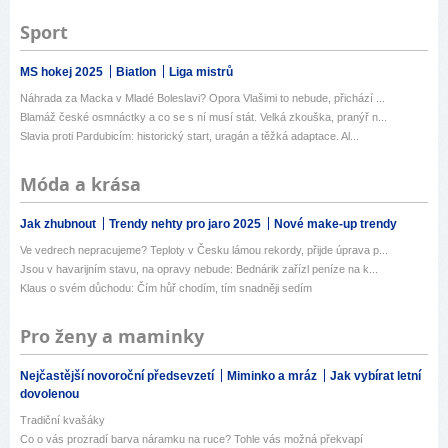
Sport
MS hokej 2025
Biatlon
Liga mistrů
Náhrada za Macka v Mladé Boleslavi? Opora Vlašimi to nebude, přichází ...
Blamáž české osmnáctky a co se s ní musí stát. Velká zkouška, pranýř n...
Slavia proti Pardubicím: historický start, uragán a těžká adaptace. Al...
Móda a krása
Jak zhubnout
Trendy nehty pro jaro 2025
Nové make-up trendy
Ve vedrech nepracujeme? Teploty v Česku lámou rekordy, přijde úprava p...
Jsou v havarijním stavu, na opravy nebude: Bednárik zařízl peníze na k...
Klaus o svém důchodu: Čím hůř chodím, tím snadněji sedím
Pro ženy a maminky
Nejčastější novoroční předsevzetí
Miminko a mráz
Jak vybírat letní
dovolenou
Tradiční kvašáky
Co o vás prozradí barva náramku na ruce? Tohle vás možná překvapí