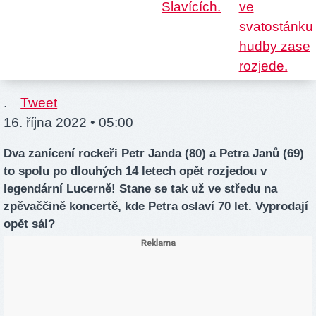
.
Tweet
16. října 2022 • 05:00
Dva zanícení rockeři Petr Janda (80) a Petra Janů (69)
to spolu po dlouhých 14 letech opět rozjedou v
legendární Lucerně! Stane se tak už ve středu na
zpěvaččině koncertě, kde Petra oslaví 70 let. Vyprodají
opět sál?