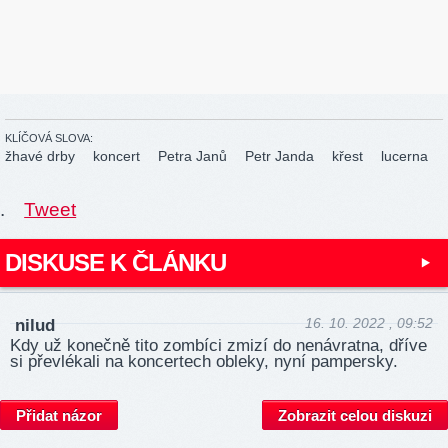
KLÍČOVÁ SLOVA:
žhavé drby
koncert
Petra Janů
Petr Janda
křest
lucerna
.
Tweet
DISKUSE K ČLÁNKU
16. 10. 2022 , 09:52
nilud
Kdy už konečně tito zombíci zmizí do nenávratna, dříve
si převlékali na koncertech obleky, nyní pampersky.
Přidat názor
Zobrazit celou diskuzi