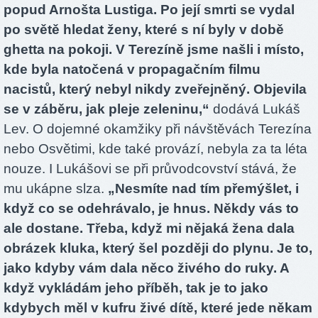
popud Arnošta Lustiga. Po její smrti se vydal
po světě hledat ženy, které s ní byly v době
ghetta na pokoji. V Terezíně jsme našli i místo,
kde byla natočená v propagačním filmu
nacistů, který nebyl nikdy zveřejněný. Objevila
se v záběru, jak pleje zeleninu,“
dodává Lukáš
Lev. O dojemné okamžiky při návštěvách Terezína
nebo Osvětimi, kde také provází, nebyla za ta léta
nouze. I Lukášovi se při průvodcovství stává, že
mu ukápne slza.
„Nesmíte nad tím přemýšlet, i
když co se odehrávalo, je hnus. Někdy vás to
ale dostane. Třeba, když mi nějaká žena dala
obrázek kluka, který šel později do plynu. Je to,
jako kdyby vám dala něco živého do ruky. A
když vykládám jeho příběh, tak je to jako
kdybych měl v kufru živé dítě, které jede někam