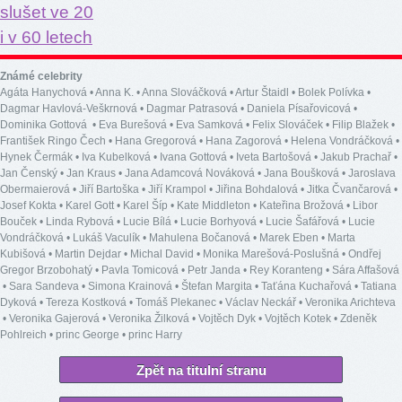
Známé celebrity
Agáta Hanychová
•
Anna K.
•
Anna Slováčková
•
Artur Štaidl
•
Bolek Polívka
•
Dagmar Havlová-Veškrnová
•
Dagmar Patrasová
•
Daniela Písařovicová
•
Dominika Gottová
•
Eva Burešová
•
Eva Samková
•
Felix Slováček
•
Filip Blažek
•
František Ringo Čech
•
Hana Gregorová
•
Hana Zagorová
•
Helena Vondráčková
•
Hynek Čermák
•
Iva Kubelková
•
Ivana Gottová
•
Iveta Bartošová
•
Jakub Prachař
•
Jan Čenský
•
Jan Kraus
•
Jana Adamcová Nováková
•
Jana Boušková
•
Jaroslava
Obermaierová
•
Jiří Bartoška
•
Jiří Krampol
•
Jiřina Bohdalová
•
Jitka Čvančarová
•
Josef Kokta
•
Karel Gott
•
Karel Šíp
•
Kate Middleton
•
Kateřina Brožová
•
Libor
Bouček
•
Linda Rybová
•
Lucie Bílá
•
Lucie Borhyová
•
Lucie Šafářová
•
Lucie
Vondráčková
•
Lukáš Vaculík
•
Mahulena Bočanová
•
Marek Eben
•
Marta
Kubišová
•
Martin Dejdar
•
Michal David
•
Monika Marešová-Poslušná
•
Ondřej
Gregor Brzobohatý
•
Pavla Tomicová
•
Petr Janda
•
Rey Koranteng
•
Sára Affašová
•
Sara Sandeva
•
Simona Krainová
•
Štefan Margita
•
Taťána Kuchařová
•
Tatiana
Dyková
•
Tereza Kostková
•
Tomáš Plekanec
•
Václav Neckář
•
Veronika Arichteva
•
Veronika Gajerová
•
Veronika Žilková
•
Vojtěch Dyk
•
Vojtěch Kotek
•
Zdeněk
Pohlreich
•
princ George
•
princ Harry
Zpět na titulní stranu