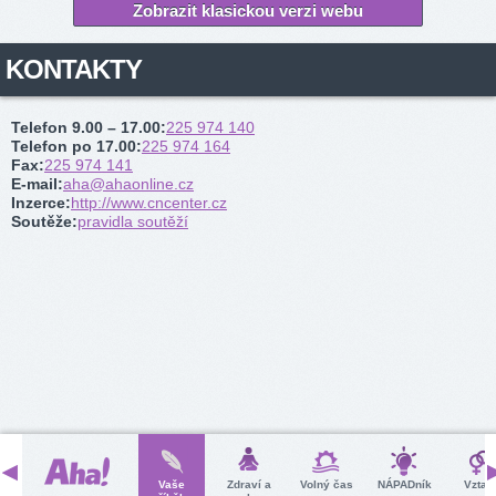
Zobrazit klasickou verzi webu
KONTAKTY
Telefon 9.00 – 17.00
:
225 974 140
Telefon po 17.00
:
225 974 164
Fax
:
225 974 141
E-mail
:
aha@ahaonline.cz
Inzerce
:
http://www.cncenter.cz
Soutěže
:
pravidla soutěží
Vaše
Zdraví a
Volný čas
NÁPADník
Vztah