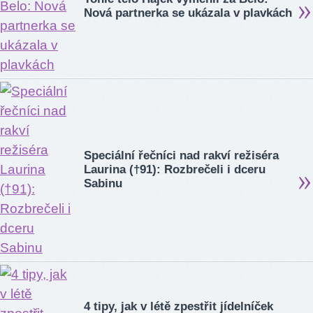
Nová partnerka se ukázala v plavkách
Speciální řečníci nad rakví režiséra
Laurina (†91): Rozbrečeli i dceru
Sabinu
4 tipy, jak v létě zpestřit jídelníček