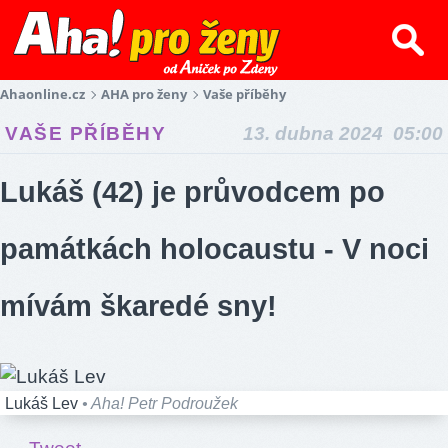
Ahaonline.cz
AHA pro ženy
Vaše příběhy
VAŠE PŘÍBĚHY
13. dubna 2024 05:00
Lukáš (42) je průvodcem po
památkách holocaustu - V noci
mívám škaredé sny!
Lukáš Lev
• Aha! Petr Podroužek