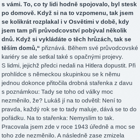
s vámi. To, co ty lidi hodně spojovalo, byl stesk
po domově. Když si na to vzpomenu, tak jsem
se kolikrát rozplakal i v Osvětimi v době, kdy
jsem tam při průvodcovství pobýval několik
dnů. Když si vykládáte o těch hrůzách, tak se
těším domů,“
přiznává. Během své průvodcovské
kariéry se ale setkal také s opačnými projevy.
S lidmi, jejichž předci nedali na Hitlera dopustit. Při
prohlídce s německou skupinkou se k němu
jednou dokonce přitočila drobná stařenka z davu
s poznámkou: Tady se toho od války moc
nezměnilo, že? Lukáš jí na to odvětil: Není to
pravda, každý rok se to tady maluje, dává se to do
pořádku. Na to stařenka: Nemyslím to tak.
Pracovala jsem zde v roce 1943 úředně a moc se
toho zde nezměnilo. A následně zase zmizela