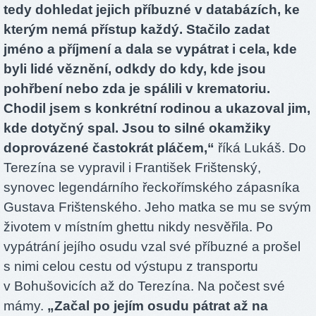
tedy dohledat jejich příbuzné v databázích, ke
kterým nemá přístup každý. Stačilo zadat
jméno a příjmení a dala se vypátrat i cela, kde
byli lidé věznění, odkdy do kdy, kde jsou
pohřbení nebo zda je spálili v krematoriu.
Chodil jsem s konkrétní rodinou a ukazoval jim,
kde dotyčný spal. Jsou to silné okamžiky
doprovázené častokrát pláčem,“
říká Lukáš. Do
Terezína se vypravil i František Frištenský,
synovec legendárního řeckořímského zápasníka
Gustava Frištenského. Jeho matka se mu se svým
životem v místním ghettu nikdy nesvěřila. Po
vypátrání jejího osudu vzal své příbuzné a prošel
s nimi celou cestu od výstupu z transportu
v Bohušovicích až do Terezína. Na počest své
mámy.
„Začal po jejím osudu pátrat až na