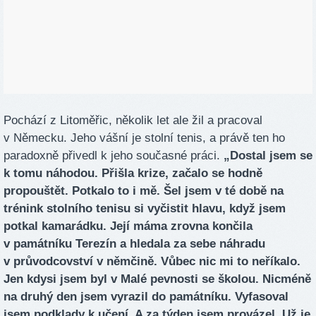
Pochází z Litoměřic, několik let ale žil a pracoval
v Německu. Jeho vášní je stolní tenis, a právě ten ho
paradoxně přivedl k jeho současné práci.
„Dostal jsem se
k tomu náhodou. Přišla krize, začalo se hodně
propouštět. Potkalo to i mě. Šel jsem v té době na
trénink stolního tenisu si vyčistit hlavu, když jsem
potkal kamarádku. Její máma zrovna končila
v památníku Terezín a hledala za sebe náhradu
v průvodcovství v němčině. Vůbec nic mi to neříkalo.
Jen kdysi jsem byl v Malé pevnosti se školou. Nicméně
na druhý den jsem vyrazil do památníku. Vyfasoval
jsem podklady k učení. A za týden jsem provázel. Už je