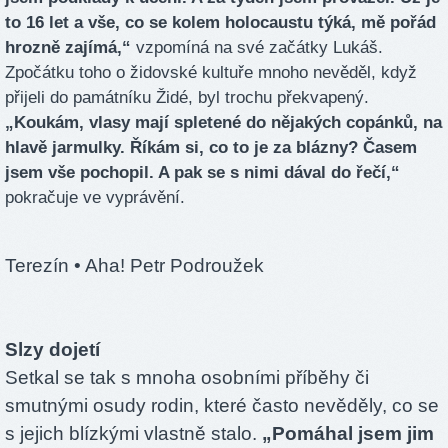
to 16 let a vše, co se kolem holocaustu týká, mě pořád
hrozně zajímá,“
vzpomíná na své začátky Lukáš.
Zpočátku toho o židovské kultuře mnoho nevěděl, když
přijeli do památníku Židé, byl trochu překvapený.
„Koukám, vlasy mají spletené do nějakých copánků, na
hlavě jarmulky. Říkám si, co to je za blázny? Časem
jsem vše pochopil. A pak se s nimi dával do řečí,“
pokračuje ve vyprávění.
Terezín
• Aha! Petr Podroužek
Slzy dojetí
Setkal se tak s mnoha osobními příběhy či
smutnými osudy rodin, které často nevěděly, co se
s jejich blízkými vlastně stalo.
„Pomáhal jsem jim