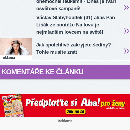
onemocněl leukemií - Dnes je tváří
osvětové kampaně!
Václav Slabyhoudek (31) alias Pan
Lišák ze soutěže Na lovu je
nejmladším lovcem na světě!
Jak spolehlivě zakryjete šediny?
Tohle musíte znát
reklama
KOMENTÁŘE KE ČLÁNKU