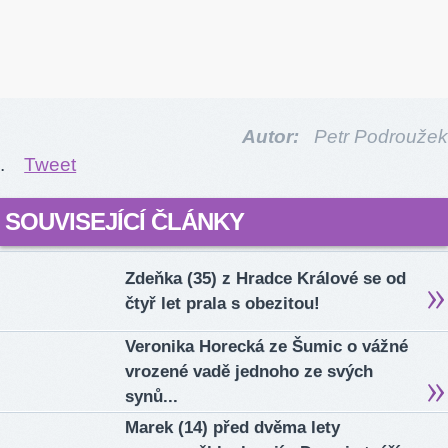
Autor:
Petr Podroužek
.
Tweet
SOUVISEJÍCÍ ČLÁNKY
Zdeňka (35) z Hradce Králové se od
čtyř let prala s obezitou!
Veronika Horecká ze Šumic o vážné
vrozené vadě jednoho ze svých
synů...
Marek (14) před dvěma lety