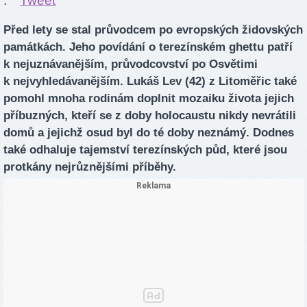
.
Tweet
Před lety se stal průvodcem po evropských židovských
památkách. Jeho povídání o terezínském ghettu patří
k nejuznávanějším, průvodcovství po Osvětimi
k nejvyhledávanějším. Lukáš Lev (42) z Litoměřic také
pomohl mnoha rodinám doplnit mozaiku života jejich
příbuzných, kteří se z doby holocaustu nikdy nevrátili
domů a jejichž osud byl do té doby neznámý. Dodnes
také odhaluje tajemství terezínských půd, které jsou
protkány nejrůznějšími příběhy.