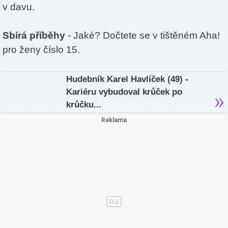
v davu.
Sbírá příběhy
- Jaké? Dočtete se v tištěném Aha!
pro ženy číslo 15.
Hudebník Karel Havlíček (49) -
Kariéru vybudoval krůček po
krůčku...