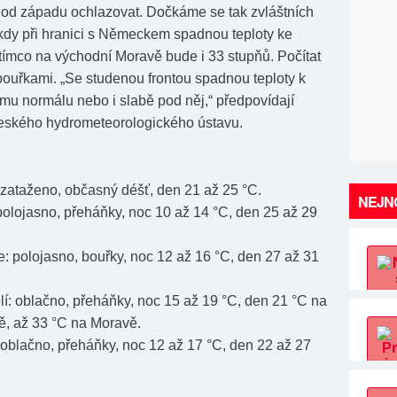
 od západu ochlazovat. Dočkáme se tak zvláštních
 kdy při hranici s Německem spadnou teploty ke
atímco na východní Moravě bude i 33 stupňů. Počítat
bouřkami. „Se studenou frontou spadnou teploty k
u normálu nebo i slabě pod něj,“ předpovídají
eského hydrometeorologického ústavu.
zataženo, občasný déšť, den 21 až 25 °C.
NEJNO
 polojasno, přeháňky, noc 10 až 14 °C, den 25 až 29
: polojasno, bouřky, noc 12 až 16 °C, den 27 až 31
í: oblačno, přeháňky, noc 15 až 19 °C, den 21 °C na
, až 33 °C na Moravě.
 oblačno, přeháňky, noc 12 až 17 °C, den 22 až 27