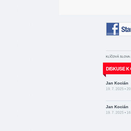
Staňte se 
KLÍČOVÁ SLOVA:
DISKUSE K
Jan Kocián
19. 7. 2025 • 20
Jan Kocián
19. 7. 2025 • 16