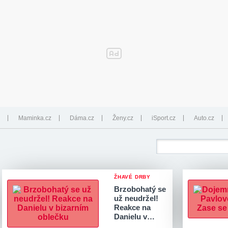
Maminka.cz
Dáma.cz
Ženy.cz
iSport.cz
Auto.cz
ŽHAVÉ DRBY
Brzobohatý se
už neudržel!
Reakce na
Danielu v…