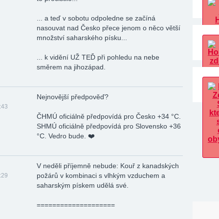
... a teď v sobotu odpoledne se začíná
nasouvat nad Česko přece jenom o něco větší
množství saharského písku...
... k vidění UŽ TEĎ při pohledu na nebe
směrem na jihozápad.
Nejnovější předpověď?
:43
ČHMÚ oficiálně předpovídá pro Česko +34 °C.
SHMÚ oficiálně předpovídá pro Slovensko +36
°C. Vedro bude. ❤️‍
V neděli příjemně nebude: Kouř z kanadských
požárů v kombinaci s vlhkým vzduchem a
:29
saharským pískem udělá své.
====­======­======­====