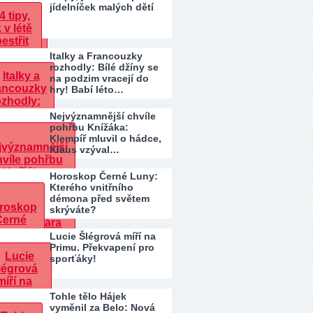
jídelníček malých dětí
Italky a Francouzky
rozhodly: Bílé džíny se
na podzim vracejí do
hry! Babí léto…
Nejvýznamnější chvíle
pohřbu Knížáka:
Klempíř mluvil o hádce,
Klaus vzýval…
Horoskop Černé Luny:
Kterého vnitřního
démona před světem
skrýváte?
Lucie Šlégrová míří na
Primu. Překvapení pro
sporťáky!
Tohle tělo Hájek
vyměnil za Belo: Nová