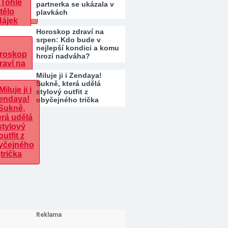
partnerka se ukázala v
plavkách
Horoskop zdraví na
srpen: Kdo bude v
nejlepší kondici a komu
hrozí nadváha?
Miluje ji i Zendaya!
Sukně, která udělá
stylový outfit z
obyčejného trička