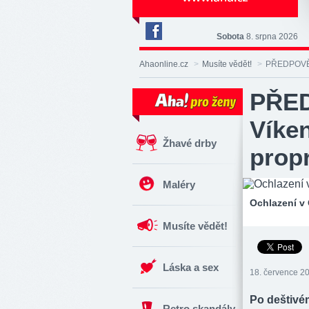
Sobota
8. srpna 2026
Deník
Aha!
Ahaonline.cz
>
Musíte vědět!
>
PŘEDPOVĚĎ 
na
Facebooku
PŘE
Víken
Žhavé drby
propr
Maléry
Ochlazení v 
Musíte vědět!
Láska a sex
18. července 20
Po deštivé
Retro skandály