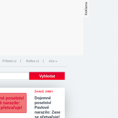
FITweb.cz
Reflex.cz
více
ŽHAVÉ DRBY
Dojemné
poselství
Pavlové
narazilo: Zase
se přetvařuje!