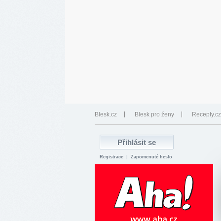
Blesk.cz
Blesk pro ženy
Recepty.cz
Registrace
|
Zapomenuté heslo