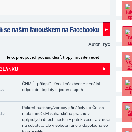
naším fanouškem na Facebooku!
Autor:
ryc
,
,
,
,
léto
předpověď počasí
déšť
tropy
musíte vědět
 ČLÁNKU
ČHMÚ "přitopil". Zvedl očekávané nedělní
odpolední teploty o jeden stupeň.
:05
Polární hurikány/vortexy přinášely do Česka
malé množství saharského prachu v
:15
uplynulých dnech, ještě i v pátek večer a v noci
na sobotu... ale v sobotu ráno a dopoledne se
to pročistilo...