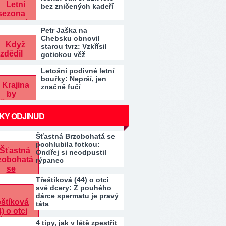
bez zničených kadeří
Petr Jaška na
Chebsku obnovil
starou tvrz: Vzkřísil
gotickou věž
Letošní podivné letní
bouřky: Neprší, jen
značně fučí
KY ODJINUD
Šťastná Brzobohatá se
pochlubila fotkou:
Ondřej si neodpustil
rýpanec
Třeštíková (44) o otci
své dcery: Z pouhého
dárce spermatu je pravý
táta
4 tipy, jak v létě zpestřit