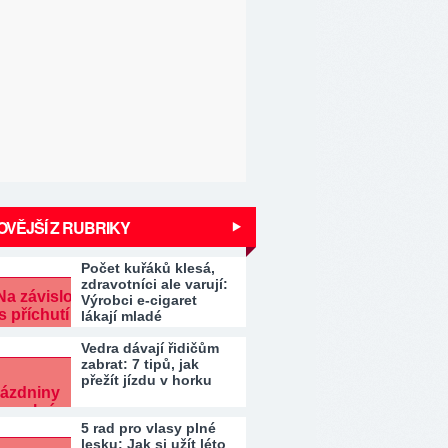
VĚJŠÍ Z RUBRIKY
Počet kuřáků klesá,
zdravotníci ale varují:
Výrobci e-cigaret
lákají mladé
Vedra dávají řidičům
zabrat: 7 tipů, jak
přežít jízdu v horku
5 rad pro vlasy plné
lesku: Jak si užít léto