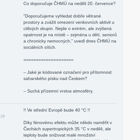
Co doporučuje ČHMÚ na neděli 20. července?
"Doporučujeme vyhledat dobře větrané
prostory a zvážit omezení venkovních aktivit u
citlivých skupin. Nejde o extrém, ale zvýšená
opatrnost je na místě – zejména u dětí, seniorů
a chronicky nemocných," uvedl dnes ČHMÚ na
sociálních sítích.
====­======­======­====
– Jaké je kódované označení pro přítomnost
saharského písku nad Českem?
– Suchá přízemní vrstva atmosféry.
!! Ve střední Evropě bude 40 °C !!
:26
Díky fénovému efektu může někdo naměřit v
Čechách supertropických 35 °C v neděli, ale
teploty bude snižovat malé množství