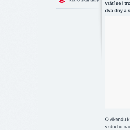
vrátí se i t
dva dny a s
O víkendu k
vzduchu nad 