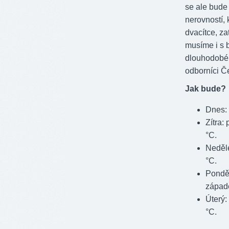
se ale bude
nerovností,
dvacítce, z
musíme i s 
dlouhodobém
odborníci Č
Jak bude?
Dnes: 
Zítra:
°C.
Neděle
°C.
Ponděl
západě
Úterý:
°C.