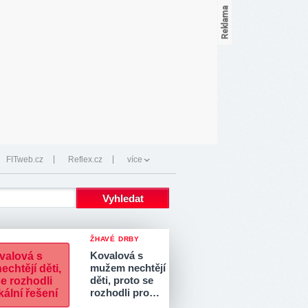
FITweb.cz
Reflex.cz
více
ŽHAVÉ DRBY
Kovalová s
mužem nechtějí
děti, proto se
rozhodli pro…