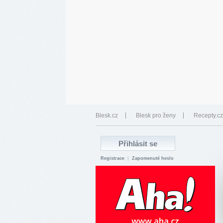
Blesk.cz
Blesk pro ženy
Recepty.cz
Registrace
|
Zapomenuté heslo