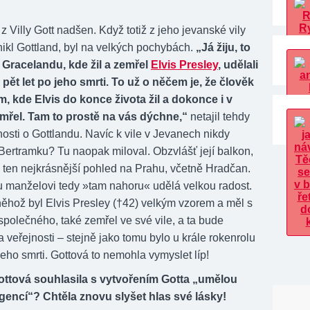
 z Villy Gott nadšen. Když totiž z jeho jevanské vily
nikl Gottland, byl na velkých pochybách.
„Já žiju, to
 Gracelandu, kde žil a zemřel
Elvis Presley
, udělali
ět let po jeho smrti. To už o něčem je, že člověk
, kde Elvis do konce života žil a dokonce i v
mřel. Tam to prostě na vás dýchne,“
netajil tehdy
osti o Gottlandu. Navíc k vile v Jevanech nikdy
 Bertramku? Tu naopak miloval. Obzvlášť její balkon,
 ten nejkrásnější pohled na Prahu, včetně Hradčan.
 manželovi tedy »tam nahoru« udělá velkou radost.
něhož byl Elvis Presley (†42) velkým vzorem a měl s
polečného, také zemřel ve své vile, a ta bude
 veřejnosti – stejně jako tomu bylo u krále rokenrolu
 jeho smrti. Gottová to nemohla vymyslet líp!
ottová souhlasila s vytvořením Gotta „umělou
igencí“? Chtěla znovu slyšet hlas své lásky!