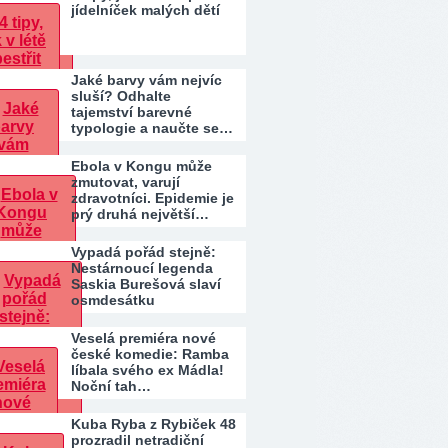
jídelníček malých dětí
Jaké barvy vám nejvíc
sluší? Odhalte
tajemství barevné
typologie a naučte se…
Ebola v Kongu může
zmutovat, varují
zdravotníci. Epidemie je
prý druhá největší…
Vypadá pořád stejně:
Nestárnoucí legenda
Saskia Burešová slaví
osmdesátku
Veselá premiéra nové
české komedie: Ramba
líbala svého ex Mádla!
Noční tah…
Kuba Ryba z Rybiček 48
prozradil netradiční