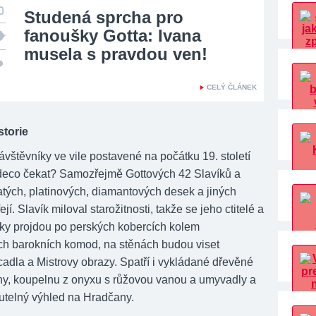
Studená sprcha pro
fanoušky Gotta: Ivana
musela s pravdou ven!
CELÝ ČLÁNEK
storie
vštěvníky ve vile postavené na počátku 19. století
t deco čekat? Samozřejmě Gottových 42 Slavíků a
atých, platinových, diamantových desek a jiných
jí. Slavík miloval starožitnosti, takže se jeho ctitelé a
elky projdou po perských kobercích kolem
ch barokních komod, na stěnách budou viset
cadla a Mistrovy obrazy. Spatří i vykládané dřevěné
ěny, koupelnu z onyxu s růžovou vanou a umyvadly a
telný výhled na Hradčany.