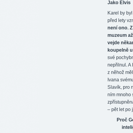
Jako Elvis
Karel by byl
před lety vz
není ono. Z
muzeum až p
vejde někam
koupelně u
své pochybn
nepřilnul. A
z něhož měl
Ivana svému
Slavík, pro 
ním mnoho s
zpřístupněna
– pět let po
Proč G
intel