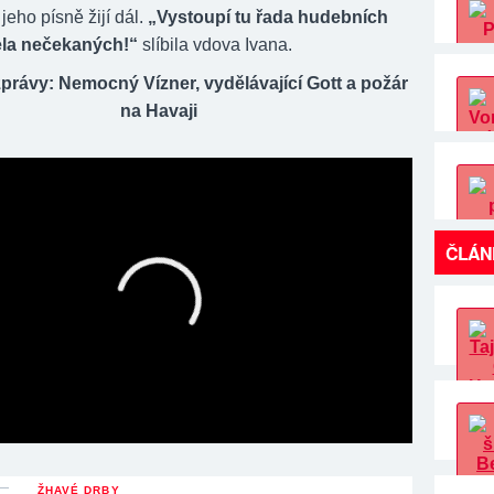
 jeho písně žijí dál.
„Vystoupí tu řada hudebních
ela nečekaných!“
slíbila vdova Ivana.
právy: Nemocný Vízner, vydělávající Gott a požár
na Havaji
ČLÁN
ŽHAVÉ DRBY