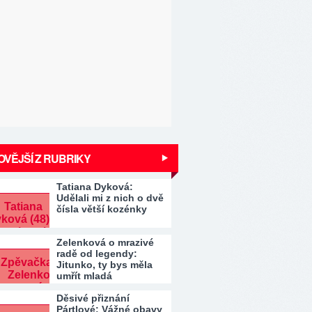
VĚJŠÍ Z RUBRIKY
Tatiana Dyková:
Udělali mi z nich o dvě
čísla větší kozénky
Zelenková o mrazivé
radě od legendy:
Jitunko, ty bys měla
umřít mladá
Děsivé přiznání
Pártlové: Vážné obavy