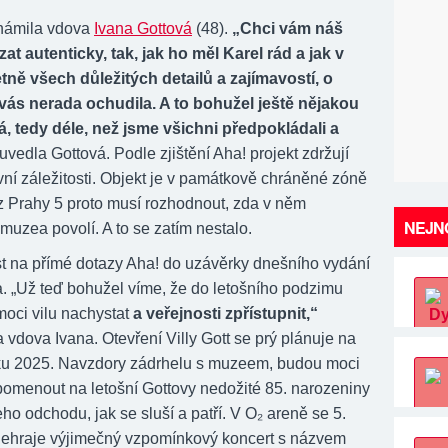
známila vdova
Ivana Gottová
(48).
„Chci vám náš
t autenticky, tak, jak ho měl Karel rád a jak v
etně všech důležitých detailů a zajímavostí, o
vás nerada ochudila. A to bohužel ještě nějakou
vá, tedy déle, než jsme všichni předpokládali a
uvedla Gottová. Podle zjištění Aha! projekt zdržují
vní záležitosti. Objekt je v památkově chráněné zóně
 z Prahy 5 proto musí rozhodnout, zda v něm
NEJNO
muzea povolí. A to se zatím nestalo.
t na přímé dotazy Aha! do uzávěrky dnešního vydání
. „Už teď bohužel víme, že do letošního podzimu
oci vilu nachystat
a veřejnosti zpřístupnit,“
 vdova Ivana. Otevření Villy Gott se prý plánuje na
ku 2025. Navzdory zádrhelu s muzeem, budou moci
pomenout na letošní Gottovy nedožité 85. narozeniny
jeho odchodu, jak se sluší a patří. V O₂ areně se 5.
dehraje výjimečný vzpomínkový koncert s názvem