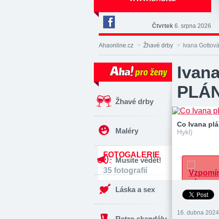
Čtvrtek
6. srpna 2026
Deník
Aha!
Ahaonline.cz
>
Žhavé drby
>
Ivana Gotto
na
Facebooku
Ivan
PLÁN
Žhavé drby
Co Ivana plá
Maléry
Hykl)
FOTOGALERIE
Musíte vědět!
35 fotografií
Láska a sex
16. dubna 2024
Retro skandály