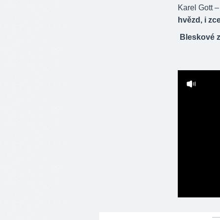
Karel Gott –
hvězd, i zc
Bleskové z