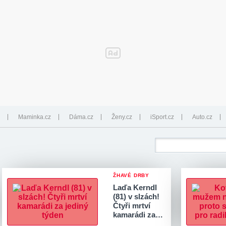
Maminka.cz
Dáma.cz
Ženy.cz
iSport.cz
Auto.cz
ŽHAVÉ DRBY
Laďa Kerndl
(81) v slzách!
Čtyři mrtví
kamarádi za…