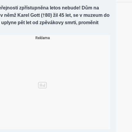
veřejnosti zpřístupněna letos nebude! Dům na
v němž Karel Gott (†80) žil 45 let, se v muzeum do
dy uplyne pět let od zpěvákovy smrti, proměnit