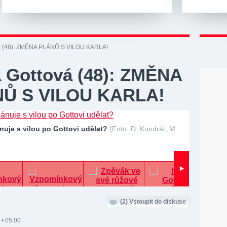
vá (48): ZMĚNA PLÁNŮ S VILOU KARLA!
a Gottová (48): ZMĚNA
Ů S VILOU KARLA!
nuje s vilou po Gottovi udělat?
(Foto: D. Kundrát, M.
(2)
Vstoupit do diskuse
 • 05:00