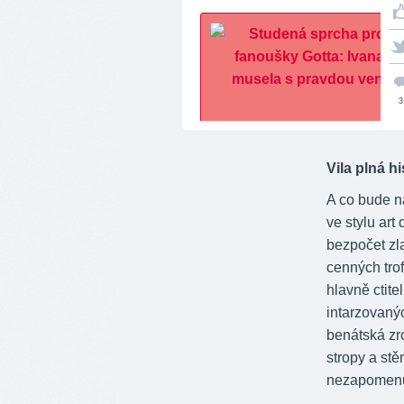
3
Vila plná hi
A co bude ná
ve stylu ar
bezpočet zl
cenných trofe
hlavně ctit
intarzovaný
benátská zr
stropy a st
nezapomenu