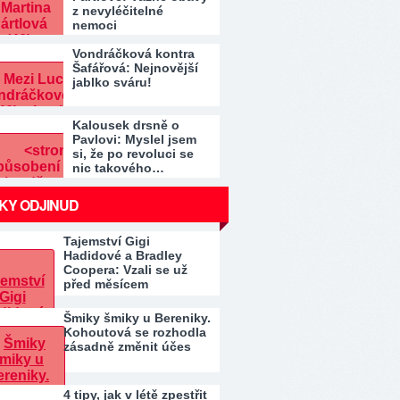
z nevyléčitelné
nemoci
Vondráčková kontra
Šafářová: Nejnovější
jablko sváru!
Kalousek drsně o
Pavlovi: Myslel jsem
si, že po revoluci se
nic takového…
KY ODJINUD
Tajemství Gigi
Hadidové a Bradley
Coopera: Vzali se už
před měsícem
Šmiky šmiky u Bereniky.
Kohoutová se rozhodla
zásadně změnit účes
4 tipy, jak v létě zpestřit