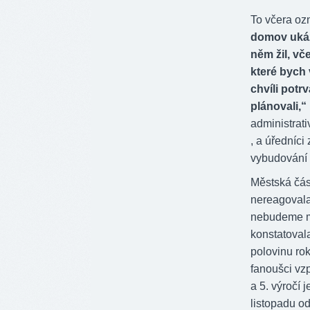
To včera o
domov ukáza
něm žil, vč
které bych 
chvíli potr
plánovali,“
administrati
, a úředníci
vybudování 
Městská čás
nereagovala
nebudeme m
konstatovala
polovinu ro
fanoušci vz
a 5. výročí 
listopadu o