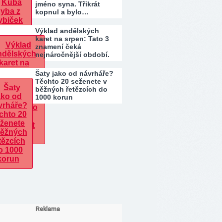
jméno syna. Třikrát
kopnul a bylo…
Výklad andělských
karet na srpen: Tato 3
znamení čeká
nejnáročnější období.
Kdo…
Šaty jako od návrháře?
Těchto 20 seženete v
běžných řetězcích do
1000 korun