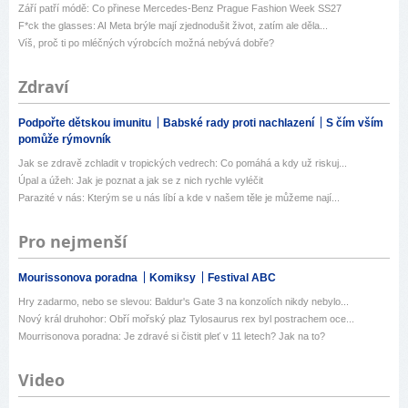
Září patří módě: Co přinese Mercedes-Benz Prague Fashion Week SS27
F*ck the glasses: AI Meta brýle mají zjednodušit život, zatím ale děla...
Víš, proč ti po mléčných výrobcích možná nebývá dobře?
Zdraví
Podpořte dětskou imunitu
Babské rady proti nachlazení
S čím vším
pomůže rýmovník
Jak se zdravě zchladit v tropických vedrech: Co pomáhá a kdy už riskuj...
Úpal a úžeh: Jak je poznat a jak se z nich rychle vyléčit
Parazité v nás: Kterým se u nás líbí a kde v našem těle je můžeme nají...
Pro nejmenší
Mourissonova poradna
Komiksy
Festival ABC
Hry zadarmo, nebo se slevou: Baldur's Gate 3 na konzolích nikdy nebylo...
Nový král druhohor: Obří mořský plaz Tylosaurus rex byl postrachem oce...
Mourrisonova poradna: Je zdravé si čistit pleť v 11 letech? Jak na to?
Video