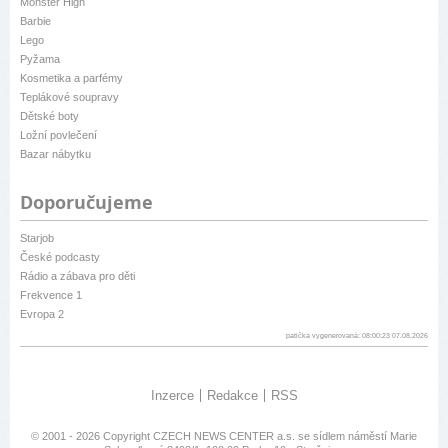
Monster High
Barbie
Lego
Pyžama
Kosmetika a parfémy
Teplákové soupravy
Dětské boty
Ložní povlečení
Bazar nábytku
Doporučujeme
Starjob
České podcasty
Rádio a zábava pro děti
Frekvence 1
Evropa 2
patička vygenerovaná: 08:00:23 07.08.2026
Inzerce
Redakce
RSS
© 2001 - 2026 Copyright
CZECH NEWS CENTER a.s.
se sídlem náměstí Marie