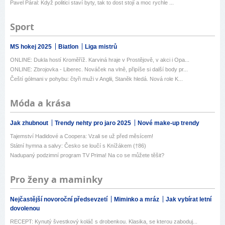
Pavel Páral: Když politici staví byty, tak to dost stojí a moc rychle ...
Sport
MS hokej 2025
Biatlon
Liga mistrů
ONLINE: Dukla hostí Kroměříž. Karviná hraje v Prostějově, v akci i Opa...
ONLINE: Zbrojovka - Liberec. Nováček na vlně, připíše si další body pr...
Čeští gólmani v pohybu: čtyři muži v Anglii, Staněk hledá. Nová role K...
Móda a krása
Jak zhubnout
Trendy nehty pro jaro 2025
Nové make-up trendy
Tajemství Hadidové a Coopera: Vzali se už před měsícem!
Státní hymna a salvy: Česko se loučí s Knížákem (†86)
Nadupaný podzimní program TV Prima! Na co se můžete těšit?
Pro ženy a maminky
Nejčastější novoroční předsevzetí
Miminko a mráz
Jak vybírat letní
dovolenou
RECEPT: Kynutý švestkový koláč s drobenkou. Klasika, se kterou zaboduj...