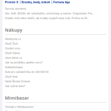
Prostor X
Branky, body, kokoti
Fortuna liga
Decroix dovolená
Sex, fetiš, BDSM, ale i přednášky, workshopy a market. Organizátor Pra...
Hradec hrál velice dobře, ale kvalita soupeře byla znát. Prohra na hři...
Nákupy
hledejceny.cz
Zboží Živě
Osobní vozy
Zboží Dáma
zbozi.blesk.cz
Jak na prohlídku ojetého vozu?
HobbyKompas
Auto pro začátečníka do 100 000 Kč
Zboží Auto
Ojetá Škoda Octavia
Jak vybrat auto?
Mimibazar
Testujte s Mimibazarem