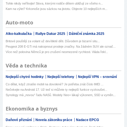
Tohle nikdy neříkejte! Slova, kterými rodiče dětem ubližují ze všeho n...
Kam na výlet? Krkonoše jsou sázkou na jistotu. Objevte 10 nejlepších m...
Auto-moto
Alko-kalkulačka
Rallye Dakar 2025
Dálniční známka 2025
Britové pouštějí za volant už devítileté děti. Důvodem je bizarní situ...
Peugeot 208 E-GTi má nakopnout prodeje značky. Na žádném SUV ale označ...
Více než polovina Němců je pro zrušení neomezené rychlosti. Vláda řekl...
Věda a technika
Nejlepší chytré hodinky
Nejlepší telefony
Nejlepší VPN – srovnání
Co dělat, když ztratíte mobil na dovolené? Je potřeba znát číslo IMEI ...
Nečekejte na Android 17. Už teď si můžete ty nejlepší funkce vyzkoušet...
Synology má „novou“ řadu NASů. Modely Neo+ lákají výkonem, SSD a vyměn...
Ekonomika a byznys
Daňové přiznání
Novela zákoníku práce
Nadace EPCG