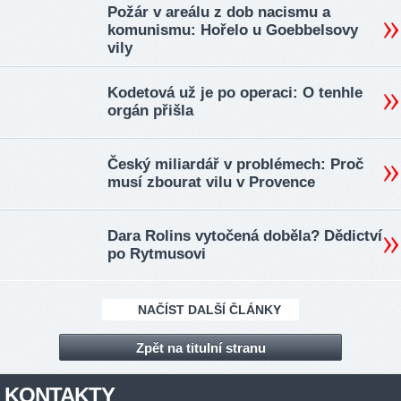
Požár v areálu z dob nacismu a
komunismu: Hořelo u Goebbelsovy
vily
Kodetová už je po operaci: O tenhle
orgán přišla
Český miliardář v problémech: Proč
musí zbourat vilu v Provence
Dara Rolins vytočená doběla? Dědictví
po Rytmusovi
NAČÍST DALŠÍ ČLÁNKY
Zpět na titulní stranu
KONTAKTY