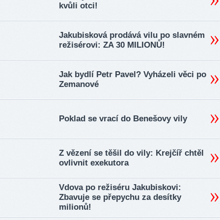
kvůli otci!
Jakubisková prodává vilu po slavném
režisérovi: ZA 30 MILIONŮ!
Jak bydlí Petr Pavel? Vyházeli věci po
Zemanové
Poklad se vrací do Benešovy vily
Z vězení se těšil do vily: Krejčíř chtěl
ovlivnit exekutora
Vdova po režiséru Jakubiskovi:
Zbavuje se přepychu za desítky
milionů!