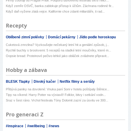
Firmy couvají od Prague Pride. Podporu duhovému festivalu škrtl i Micr...
Když zemře OSVČ, banka zablokuje přístup k účtům. Záchrana rodinné fir...
Když daň vyžene zlatá vejce. Kalifornie chce zdanit miliardáře, ti rad...
Recepty
Oblíbené zimní polévky
Domácí pekárny
Jídlo podle horoskopu
Cuketová zmrzlina? Vyzkoušejte nečekaný letní hit a geniální způsob, j...
Rychlé buchty s broskvemi: 5 receptů na sladké letní moučníky, které m...
Oopsie bread: Proteinové pečivo lehké jako obláček zvládnete připravit...
Hobby a zábava
BLESK Tlapky
Divoký kačer
Netflix filmy a seriály
Přibývá paniky na dovolené: Vnuka paní Soni v hotelu poštípaly štěnice...
Tipy na víkend: Harry Potter na výstavě! Folklor, bitvy i setkání vodn...
Sraz v šest ráno. Vrchol festivalu Tóny Dolomit zazní za úsvitu ve 300...
Pro generaci Z
#inspirace
#wellbeing
#news