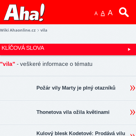
A
A
A
Wiki Ahaonline.cz
vila
KLÍČOVÁ SLOVA
"vila"
- veškeré informace o tématu
Požár vily Marty je plný otazníků
Thonetova vila ožila květinami
Kulový blesk Kodetové: Prodává vilu