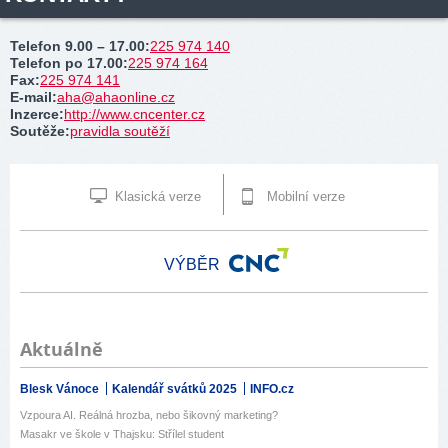
Telefon 9.00 – 17.00
:
225 974 140
Telefon po 17.00
:
225 974 164
Fax
:
225 974 141
E-mail
:
aha@ahaonline.cz
Inzerce
:
http://www.cncenter.cz
Soutěže
:
pravidla soutěží
Klasická verze
Mobilní verze
VÝBĚR
Aktuálně
Blesk Vánoce
Kalendář svátků 2025
INFO.cz
Vzpoura AI. Reálná hrozba, nebo šikovný marketing?
Masakr ve škole v Thajsku: Střílel student