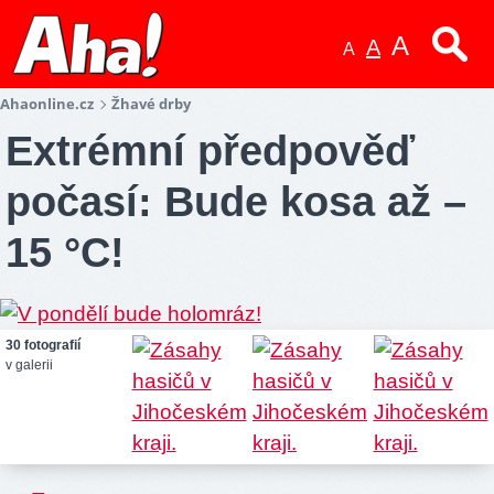
A
A
A
Ahaonline.cz
Žhavé drby
Extrémní předpověď
počasí: Bude kosa až –
15 °C!
30 fotografií
v galerii