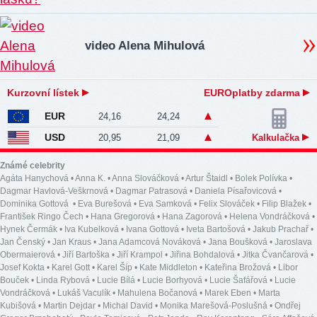
video Alena Mihulová
Kurzovní lístek
EUROplatby zdarma
EUR
24,16
24,24
USD
20,95
21,09
Kalkulačka
Známé celebrity
Agáta Hanychová
•
Anna K.
•
Anna Slováčková
•
Artur Štaidl
•
Bolek Polívka
•
Dagmar Havlová-Veškrnová
•
Dagmar Patrasová
•
Daniela Písařovicová
•
Dominika Gottová
•
Eva Burešová
•
Eva Samková
•
Felix Slováček
•
Filip Blažek
•
František Ringo Čech
•
Hana Gregorová
•
Hana Zagorová
•
Helena Vondráčková
•
Hynek Čermák
•
Iva Kubelková
•
Ivana Gottová
•
Iveta Bartošová
•
Jakub Prachař
•
Jan Čenský
•
Jan Kraus
•
Jana Adamcová Nováková
•
Jana Boušková
•
Jaroslava
Obermaierová
•
Jiří Bartoška
•
Jiří Krampol
•
Jiřina Bohdalová
•
Jitka Čvančarová
•
Josef Kokta
•
Karel Gott
•
Karel Šíp
•
Kate Middleton
•
Kateřina Brožová
•
Libor
Bouček
•
Linda Rybová
•
Lucie Bílá
•
Lucie Borhyová
•
Lucie Šafářová
•
Lucie
Vondráčková
•
Lukáš Vaculík
•
Mahulena Bočanová
•
Marek Eben
•
Marta
Kubišová
•
Martin Dejdar
•
Michal David
•
Monika Marešová-Poslušná
•
Ondřej