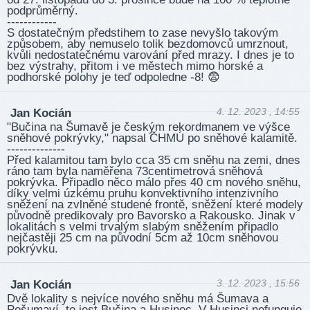
podprůměrný.
------------
S dostatečným předstihem to zase nevyšlo takovým
způsobem, aby nemuselo tolik bezdomovců umrznout,
kvůli nedostatečnému varování před mrazy. I dnes je to
bez výstrahy, přitom i ve městech mimo horské a
podhorské polohy je teď odpoledne -8! 😨
4. 12. 2023 , 14:55
Jan Kocián
"Bučina na Šumavě je českým rekordmanem ve výšce
sněhové pokrývky," napsal ČHMÚ po sněhové kalamitě.
--------------
Před kalamitou tam bylo cca 35 cm sněhu na zemi, dnes
ráno tam byla naměřena 73centimetrová sněhová
pokrývka. Připadlo něco málo přes 40 cm nového sněhu,
díky velmi úzkému pruhu konvektivního intenzivního
sněžení na zvlněné studené frontě, sněžení které modely
původně predikovaly pro Bavorsko a Rakousko. Jinak v
lokalitách s velmi trvalým slabým sněžením připadlo
nejčastěji 25 cm na původní 5cm až 10cm sněhovou
pokrývku.
3. 12. 2023 , 15:56
Jan Kocián
Dvě lokality s nejvíce nového sněhu má Šumava a
Pošumaví, to jest Bučina a Husinec. V Husinci nefunguje