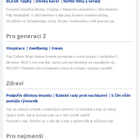
BLESK Tlapky
Divoký kačer
Netflix filmy a seriály
Cestovní horečka šlechty: Chuďas z Klatovska otrokářem v Jižní Americe
Filip Vondrášek: V Jižní Americe si lidé plují životem mnohem lehčeji,...
Osvěžení ve Schladmingu: Lamy, ferraty i koulovačka v létě jsou jen pá...
Pro generaci Z
#inspirace
#wellbeing
#news
Pop Culture Wrap: Ariana Grande promluvila o svém ústupu z veřejného ž...
Alt news: MGK v tom zas lítá, Jared Leto byl obviněný ze sexuálního ob...
RECEPT: Perfektní letní kombinace, které tě zchladí, i kdybys nechtěl*...
Zdraví
Podpořte dětskou imunitu
Babské rady proti nachlazení
S čím vším
pomůže rýmovník
Jak se zdravě zchladit v tropických vedrech: Co pomáhá a kdy už riskuj...
Úpal a úžeh: Jak je poznat a jak se z nich rychle vyléčit
Parazité v nás: Kterým se u nás líbí a kde v našem těle je můžeme nají...
Pro nejmenší