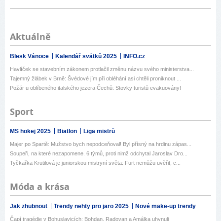
Aktuálně
Blesk Vánoce
Kalendář svátků 2025
INFO.cz
Havlíček se stavebním zákonem protlačil změnu názvu svého ministerstva...
Tajemný žlábek v Brně: Švédové jím při obléhání asi chtěli proniknout ...
Požár u oblíbeného italského jezera Čechů: Stovky turistů evakuovány!
Sport
MS hokej 2025
Biatlon
Liga mistrů
Majer po Spartě: Mužstvo bych nepodceňoval! Byl přísný na hrdinu zápas...
Soupeři, na které nezapomene. 6 týmů, proti nimž odchytal Jaroslav Dro...
Tyčkařka Krutilová je juniorskou mistryní světa: Furt nemůžu uvěřit, c...
Móda a krása
Jak zhubnout
Trendy nehty pro jaro 2025
Nové make-up trendy
Čapí tragédie v Bohuslavicích: Bohdan, Radovan a Amálka uhynuli