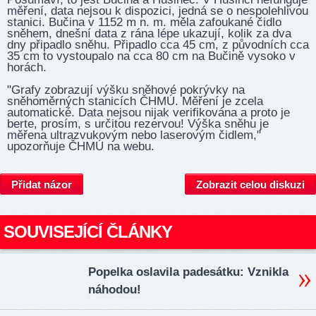
měření, data nejsou k dispozici, jedná se o nespolehlivou
stanici. Bučina v 1152 m n. m. měla zafoukané čidlo
sněhem, dnešní data z rána lépe ukazují, kolik za dva
dny připadlo sněhu. Připadlo cca 45 cm, z původních cca
35 cm to vystoupalo na cca 80 cm na Bučině vysoko v
horách.
"Grafy zobrazují výšku sněhové pokrývky na
sněhoměrných stanicích ČHMÚ. Měření je zcela
automatické. Data nejsou nijak verifikována a proto je
berte, prosím, s určitou rezervou! Výška sněhu je
měřena ultrazvukovým nebo laserovým čidlem,"
upozorňuje ČHMÚ na webu.
Přidat názor
Zobrazit celou diskuzi
SOUVISEJÍCÍ ČLÁNKY
Popelka oslavila padesátku: Vznikla
náhodou!