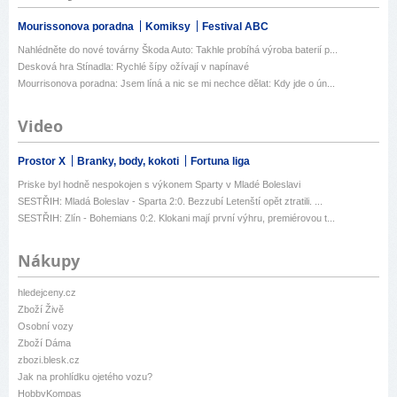
Mourissonova poradna
Komiksy
Festival ABC
Nahlédněte do nové továrny Škoda Auto: Takhle probíhá výroba baterií p...
Desková hra Stínadla: Rychlé šípy ožívají v napínavé
Mourrisonova poradna: Jsem líná a nic se mi nechce dělat: Kdy jde o ún...
Video
Prostor X
Branky, body, kokoti
Fortuna liga
Priske byl hodně nespokojen s výkonem Sparty v Mladé Boleslavi
SESTŘIH: Mladá Boleslav - Sparta 2:0. Bezzubí Letenští opět ztratili. ...
SESTŘIH: Zlín - Bohemians 0:2. Klokani mají první výhru, premiérovou t...
Nákupy
hledejceny.cz
Zboží Živě
Osobní vozy
Zboží Dáma
zbozi.blesk.cz
Jak na prohlídku ojetého vozu?
HobbyKompas