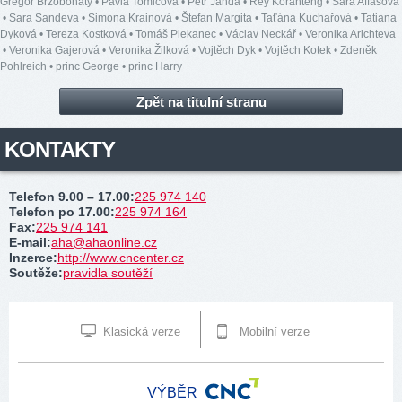
Gregor Brzobohatý
•
Pavla Tomicová
•
Petr Janda
•
Rey Koranteng
•
Sára Affašová
•
Sara Sandeva
•
Simona Krainová
•
Štefan Margita
•
Taťána Kuchařová
•
Tatiana
Dyková
•
Tereza Kostková
•
Tomáš Plekanec
•
Václav Neckář
•
Veronika Arichteva
•
Veronika Gajerová
•
Veronika Žilková
•
Vojtěch Dyk
•
Vojtěch Kotek
•
Zdeněk
Pohlreich
•
princ George
•
princ Harry
Zpět na titulní stranu
KONTAKTY
Telefon 9.00 – 17.00
:
225 974 140
Telefon po 17.00
:
225 974 164
Fax
:
225 974 141
E-mail
:
aha@ahaonline.cz
Inzerce
:
http://www.cncenter.cz
Soutěže
:
pravidla soutěží
Klasická verze
Mobilní verze
VÝBĚR