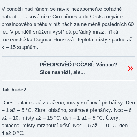
V pondělí nad ránem se navíc nezapomeňte pořádně
nabalit. „Tlaková níže Ciro přinesla do Česka nejvíce
prosincového sněhu v nížinách za nejméně posledních 60
let. V pondělí sněžení vystřídá pořádný mráz,“ říká
meteoroložka Dagmar Honsová. Teplota místy spadne až
k – 15 stupňům.
PŘEDPOVĚĎ POČASÍ: Vánoce?
Sice nasněží, ale...
Jak bude?
Dnes: oblačno až zataženo, místy sněhové přeháňky. Den
– 1 až – 5 °C. Zítra: oblačno, sněhové přeháňky. Noc – 6
až – 10, místy až – 15 °C, den – 1 až – 5 °C. Úterý:
oblačno, místy mrznoucí déšť. Noc – 6 až – 10 °C, den –
4 až 0 °C.