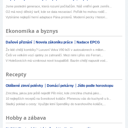
Jsme poslední generace, která rozumí počítačům. Náš vnitřní geek zemře...
O2 má nový dětský tarif, kde se data nezastaví. Pořídit ho mohou rodič...
Vybíráme nejlepší herní adaptace Pána prstenů. Moderní pecky i histori...
Ekonomika a byznys
Daňové přiznání
Novela zákoníku práce
Nadace EPCG
Že lidé chtějí kombíky? Luxusní Volva V90 leží v autosalonech s milion...
Češi ve velkém vozí ojetiny ze zahraničí. Mezi nimi i přes sto Ferrari...
V Holešovicích má vzniknout nové koupaliště. Bazén chtějí napustit vod...
Recepty
Oblíbené zimní polévky
Domácí pekárny
Jídlo podle horoskopu
Zmrzlina, jakou jste ještě nejedli! Pět míst, kde zmrzlina chutná jako...
10 nejlepších receptů na švestkové koláče: Přenesou vás do kuchyně u b...
Sladký poklad u cesty: Využijte letní špendlíky do tvarohového koláče,...
Hobby a zábava