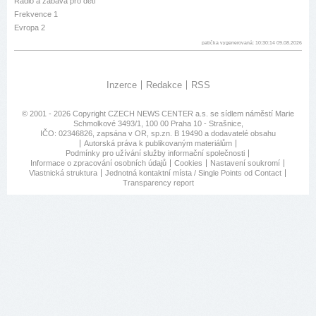
Rádio a zábava pro děti
Frekvence 1
Evropa 2
patička vygenerovaná: 10:30:14 09.08.2026
Inzerce
Redakce
RSS
© 2001 - 2026 Copyright
CZECH NEWS CENTER a.s.
se sídlem náměstí Marie
Schmolkové 3493/1, 100 00 Praha 10 - Strašnice,
IČO: 02346826, zapsána v OR, sp.zn. B 19490 a dodavatelé obsahu
Autorská práva k publikovaným materiálům
Podmínky pro užívání služby informační společnosti
Informace o zpracování osobních údajů
Cookies
Nastavení soukromí
Vlastnická struktura
Jednotná kontaktní místa / Single Points od Contact
Transparency report