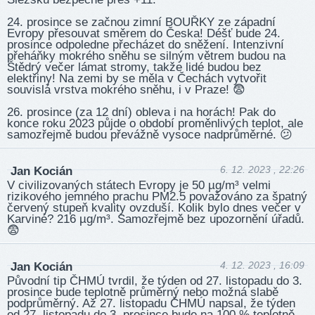
24. prosince se začnou zimní BOUŘKY ze západní
Evropy přesouvat směrem do Česka! Déšť bude 24.
prosince odpoledne přecházet do sněžení. Intenzivní
přeháňky mokrého sněhu se silným větrem budou na
Štědrý večer lámat stromy, takže lidé budou bez
elektřiny! Na zemi by se měla v Čechách vytvořit
souvislá vrstva mokrého sněhu, i v Praze! 😨
26. prosince (za 12 dní) obleva i na horách! Pak do
konce roku 2023 půjde o období proměnlivých teplot, ale
samozřejmě budou převážně vysoce nadprůměrné. 😕
6. 12. 2023 , 22:26
Jan Kocián
V civilizovaných státech Evropy je 50 µg/m³ velmi
rizikového jemného prachu PM2.5 považováno za špatný
červený stupeň kvality ovzduší. Kolik bylo dnes večer v
Karviné? 216 µg/m³. Samozřejmě bez upozornění úřadů.
😨
4. 12. 2023 , 16:09
Jan Kocián
Původní tip ČHMÚ tvrdil, že týden od 27. listopadu do 3.
prosince bude teplotně průměrný nebo možná slabě
podprůměrný. Až 27. listopadu ČHMÚ napsal, že týden
od 27. listopadu do 3. prosince bude na 100 % teplotně