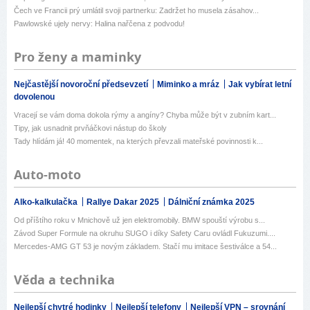
Čech ve Francii prý umlátil svoji partnerku: Zadržet ho musela zásahov...
Pawlowské ujely nervy: Halina nařčena z podvodu!
Pro ženy a maminky
Nejčastější novoroční předsevzetí
Miminko a mráz
Jak vybírat letní
dovolenou
Vracejí se vám doma dokola rýmy a angíny? Chyba může být v zubním kart...
Tipy, jak usnadnit prvňáčkovi nástup do školy
Tady hlídám já! 40 momentek, na kterých převzali mateřské povinnosti k...
Auto-moto
Alko-kalkulačka
Rallye Dakar 2025
Dálniční známka 2025
Od příštího roku v Mnichově už jen elektromobily. BMW spouští výrobu s...
Závod Super Formule na okruhu SUGO i díky Safety Caru ovládl Fukuzumi....
Mercedes-AMG GT 53 je novým základem. Stačí mu imitace šestiválce a 54...
Věda a technika
Nejlepší chytré hodinky
Nejlepší telefony
Nejlepší VPN – srovnání