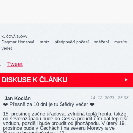
KLÍČOVÁ SLOVA:
Dagmar Honsová
mráz
předpověď počasí
sněžení
musíte
vědět
.
Tweet
DISKUSE K ČLÁNKU
14. 12. 2023 , 23:08
Jan Kocián
❤️‍ Přesně za 10 dní je tu Štědrý večer ❤️‍
15. prosince začne úřadovat zvlněná teplá fronta, takže
od severozápadu bude do Česka proudit čím dál teplejší
vzduch, později bude proudit od jihozápadu. V úterý 19.
prosince bude v Čechách i na severu Moravy a ve
Slezsku bezpečně přes +11.