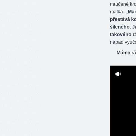
naučené krok
matka.
„Mam
přestává k
šíleného. J
takového rá
nápad vyučo
Máme rá