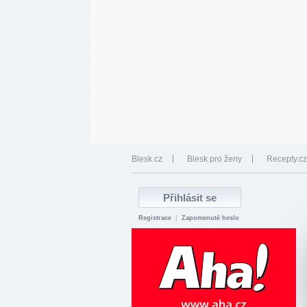
Blesk.cz
Blesk pro ženy
Recepty.cz
Registrace
|
Zapomenuté heslo