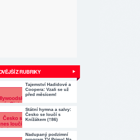
VĚJŠÍ Z RUBRIKY
Tajemství Hadidové a
Coopera: Vzali se už
před měsícem!
Státní hymna a salvy:
Česko se loučí s
Knížákem (†86)
Nadupaný podzimní
program TV Prima! Na