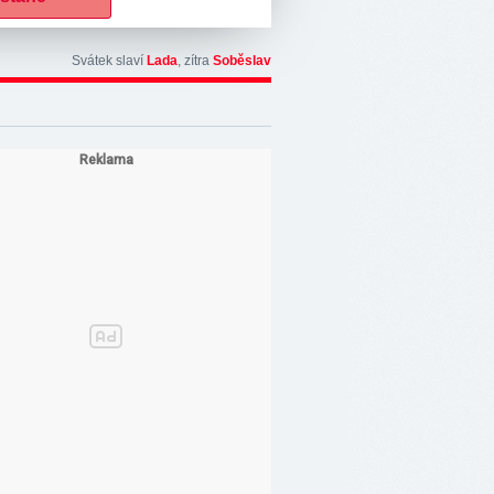
Svátek slaví
Lada
, zítra
Soběslav