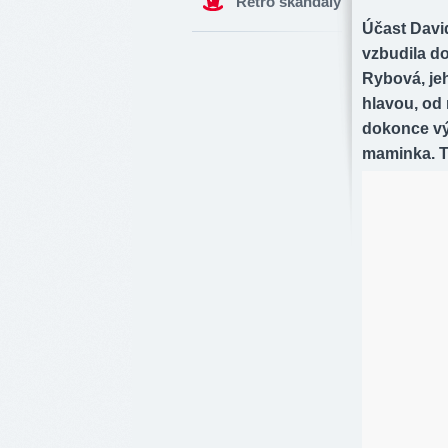
Retro skandály
Účast David
vzbudila d
Rybová, jeh
hlavou, od 
dokonce v
maminka. T