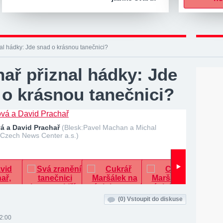
al hádky: Jde snad o krásnou tanečnici?
ař přiznal hádky: Jde
 o krásnou tanečnici?
á a David Prachař
(Blesk:Pavel Machan a Michal
 Czech News Center a.s.)
(0)
Vstoupit do diskuse
12:00