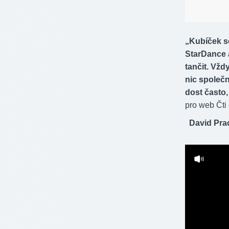
„Kubíček s
StarDance a
tančit. Vž
nic společn
dost často,
pro web Čti
David Pra