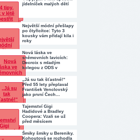
jídelníček malých dětí
Největší módní přešlapy
po čtyřicítce: Tyto 3
kousky vám přidají kila i
roky
Nová láska ve
sněmovních lavicích:
Decroix s mladým
kolegou z ODS v
bazénu pod…
„Já su tak šťastné!“
Před 55 lety přeplaval
František Venclovský
jako první Čech…
Tajemství Gigi
Hadidové a Bradley
Coopera: Vzali se už
před měsícem
Šmiky šmiky u Bereniky.
Kohoutová se rozhodla