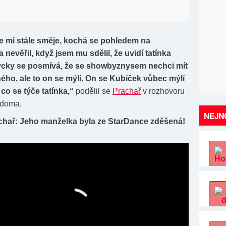
e mi stále směje, kochá se pohledem na
 nevěřil, když jsem mu sdělil, že uvidí tatínka
dycky se posmívá, že se showbyznysem nechci mít
ého, ale to on se mýlí. On se Kubíček vůbec mýlí
 co se týče tatínka,“
podělil se
Prachař
v rozhovoru
 doma.
NEJNO
chař: Jeho manželka byla ze StarDance zděšená!