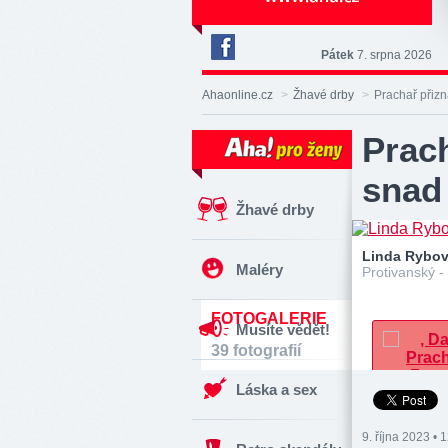
Pátek
7. srpna 2026
Deník
Aha!
Ahaonline.cz
>
Žhavé drby
>
Prachař přizn
na
Facebooku
Prach
snad
Žhavé drby
Linda Rybov
Maléry
Protivanský -
FOTOGALERIE
Musíte vědět!
39 fotografií
Láska a sex
9. října 2023 • 