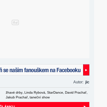
naším fanouškem na Facebooku!
Autor:
jic
,
,
,
,
žhavé drby
Linda Rybová
StarDance
David Prachař
,
Jakub Prachař
taneční show
 ČLÁNKU