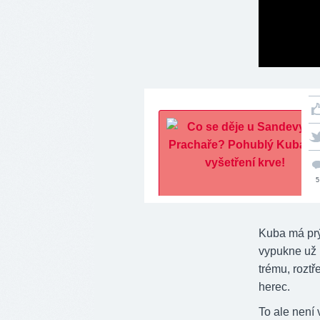
5
Kuba má prý 
vypukne už 1
trému, roztř
herec.
To ale není 