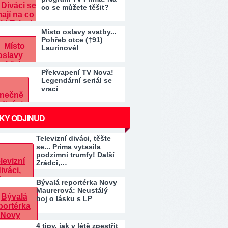
co se můžete těšit?
Místo oslavy svatby...
Pohřeb otce (†91)
Laurinové!
Překvapení TV Nova!
Legendární seriál se
vrací
KY ODJINUD
Televizní diváci, těšte
se... Prima vytasila
podzimní trumfy! Další
Zrádci,…
Bývalá reportérka Novy
Maurerová: Neustálý
boj o lásku s LP
4 tipy, jak v létě zpestřit