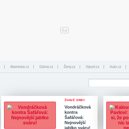
Maminka.cz
Dáma.cz
Ženy.cz
iSport.cz
Auto.cz
ŽHAVÉ DRBY
Vondráčková
kontra
Šafářová:
Nejnovější
jablko sváru!