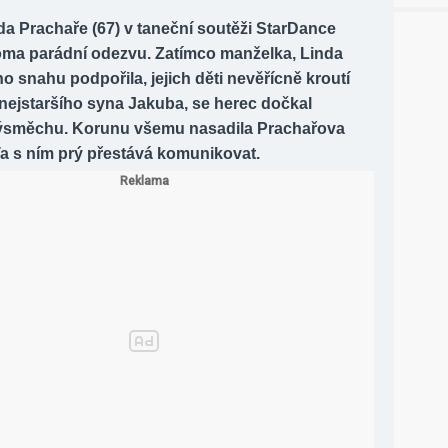
a Prachaře (67) v taneční soutěži StarDance
oma parádní odezvu. Zatímco manželka, Linda
o snahu podpořila, jejich děti nevěřícně kroutí
nejstaršího syna Jakuba, se herec dočkal
ýsměchu. Korunu všemu nasadila Prachařova
a s ním prý přestává komunikovat.