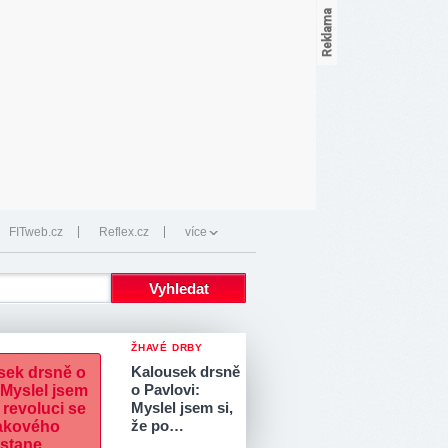
FITweb.cz
Reflex.cz
více
ŽHAVÉ DRBY
Kalousek drsně
o Pavlovi:
Myslel jsem si,
že po…