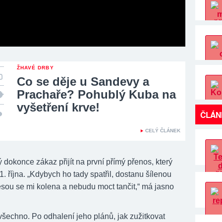
ŽHAVÉ DRBY
Co se děje u Sandevy a
Prachaře? Pohublý Kuba na
vyšetření krve!
ČLÁN
CELÝ ČLÁNEK
dokonce zákaz přijít na první přímý přenos, který
. října. „Kdybych ho tady spatřil, dostanu šílenou
esou se mi kolena a nebudu moct tančit,“ má jasno
všechno. Po odhalení jeho plánů, jak zužitkovat