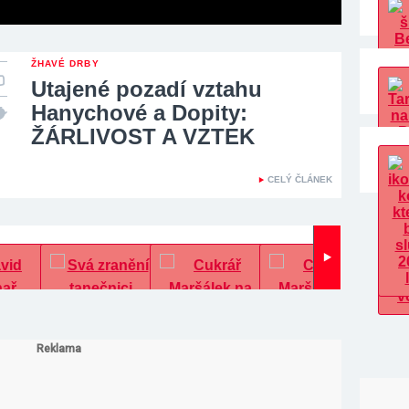
ŽHAVÉ DRBY
Utajené pozadí vztahu
Hanychové a Dopity:
ŽÁRLIVOST A VZTEK
CELÝ ČLÁNEK