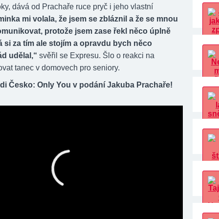
y, dává od Prachaře ruce pryč i jeho vlastní
inka mi volala, že jsem se zbláznil a že se mnou
omunikovat, protože jsem zase řekl něco úplně
á si za tím ale stojím a opravdu bych něco
d udělal,“
svěřil se Expresu. Šlo o reakci na
vat tanec v domovech pro seniory.
di Česko: Only You v podání Jakuba Prachaře!