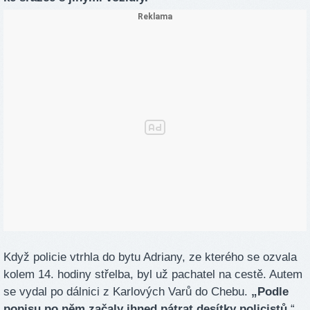
Když policie vtrhla do bytu Adriany, ze kterého se ozvala
kolem 14. hodiny střelba, byl už pachatel na cestě. Autem
se vydal po dálnici z Karlových Varů do Chebu.
„Podle
popisu po něm začaly ihned pátrat desítky policistů,
“