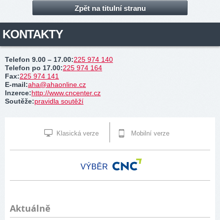
Zpět na titulní stranu
KONTAKTY
Telefon 9.00 – 17.00
:
225 974 140
Telefon po 17.00
:
225 974 164
Fax
:
225 974 141
E-mail
:
aha@ahaonline.cz
Inzerce
:
http://www.cncenter.cz
Soutěže
:
pravidla soutěží
Klasická verze
Mobilní verze
VÝBĚR
Aktuálně