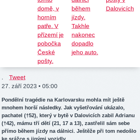
.
Tweet
27. září 2023 • 05:00
Pondělní tragédie na Karlovarsku mohla mít ještě
mnohem horší následky. Jak vyšetřování ukázalo,
pachatel (†52), který v bytě v Dalovicích zabil Adrianu
(†42), mámu tří dětí (21, 17 a 13), zastřelil sám sebe
přímo během jízdy na dálnici. Ještěže při tom nedošlo
ke srážce s jinými vozidly.