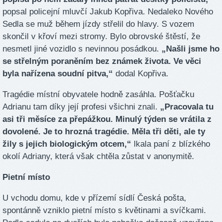
popsal policejní mluvčí Jakub Kopřiva. Nedaleko Nového
Sedla se muž během jízdy střelil do hlavy. S vozem
skončil v křoví mezi stromy. Bylo obrovské štěstí, že
nesmetl jiné vozidlo s nevinnou posádkou.
„Našli jsme ho
se střelným poraněním bez známek života. Ve věci
byla nařízena soudní pitva,“
dodal Kopřiva.
Tragédie místní obyvatele hodně zasáhla. Pošťačku
Adrianu tam díky její profesi všichni znali.
„Pracovala tu
asi tři měsíce za přepážkou. Minulý týden se vrátila z
dovolené. Je to hrozná tragédie. Měla tři děti, ale ty
žily s jejich biologickým otcem,“
lkala paní z blízkého
okolí Adriany, která však chtěla zůstat v anonymitě.
Pietní místo
U vchodu domu, kde v přízemí sídlí Česká pošta,
spontánně vzniklo pietní místo s květinami a svíčkami.