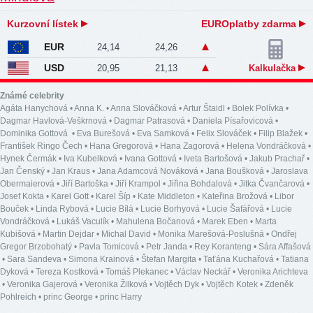
Kurzovní lístek
EUROplatby zdarma
EUR
24,14
24,26
USD
20,95
21,13
Kalkulačka
Známé celebrity
Agáta Hanychová
•
Anna K.
•
Anna Slováčková
•
Artur Štaidl
•
Bolek Polívka
•
Dagmar Havlová-Veškrnová
•
Dagmar Patrasová
•
Daniela Písařovicová
•
Dominika Gottová
•
Eva Burešová
•
Eva Samková
•
Felix Slováček
•
Filip Blažek
•
František Ringo Čech
•
Hana Gregorová
•
Hana Zagorová
•
Helena Vondráčková
•
Hynek Čermák
•
Iva Kubelková
•
Ivana Gottová
•
Iveta Bartošová
•
Jakub Prachař
•
Jan Čenský
•
Jan Kraus
•
Jana Adamcová Nováková
•
Jana Boušková
•
Jaroslava
Obermaierová
•
Jiří Bartoška
•
Jiří Krampol
•
Jiřina Bohdalová
•
Jitka Čvančarová
•
Josef Kokta
•
Karel Gott
•
Karel Šíp
•
Kate Middleton
•
Kateřina Brožová
•
Libor
Bouček
•
Linda Rybová
•
Lucie Bílá
•
Lucie Borhyová
•
Lucie Šafářová
•
Lucie
Vondráčková
•
Lukáš Vaculík
•
Mahulena Bočanová
•
Marek Eben
•
Marta
Kubišová
•
Martin Dejdar
•
Michal David
•
Monika Marešová-Poslušná
•
Ondřej
Gregor Brzobohatý
•
Pavla Tomicová
•
Petr Janda
•
Rey Koranteng
•
Sára Affašová
•
Sara Sandeva
•
Simona Krainová
•
Štefan Margita
•
Taťána Kuchařová
•
Tatiana
Dyková
•
Tereza Kostková
•
Tomáš Plekanec
•
Václav Neckář
•
Veronika Arichteva
•
Veronika Gajerová
•
Veronika Žilková
•
Vojtěch Dyk
•
Vojtěch Kotek
•
Zdeněk
Pohlreich
•
princ George
•
princ Harry