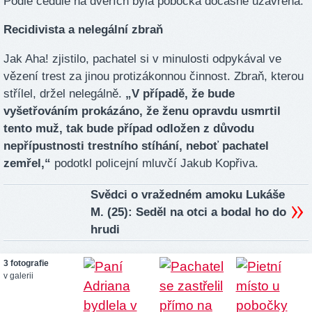
Podle cedule na dveřích byla pobočka dočasně uzavřena.
Recidivista a nelegální zbraň
Jak Aha! zjistilo, pachatel si v minulosti odpykával ve
vězení trest za jinou protizákonnou činnost. Zbraň, kterou
střílel, držel nelegálně.
„V případě, že bude
vyšetřováním prokázáno, že ženu opravdu usmrtil
tento muž, tak bude případ odložen z důvodu
nepřípustnosti trestního stíhání, neboť pachatel
zemřel,“
podotkl policejní mluvčí Jakub Kopřiva.
Svědci o vražedném amoku Lukáše
M. (25): Seděl na otci a bodal ho do
hrudi
3 fotografie
v galerii