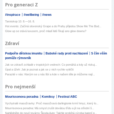
Pro generaci Z
#inspirace
#wellbeing
#news
Tarotskop 10. 8.—16. 8.
Hot events: Začíná slovenský Grape a do Prahy přijedou Show Me The Bod...
Glow up se stává luxusem, proč mladí lidé říkají ano glow downu?
Zdraví
Podpořte dětskou imunitu
Babské rady proti nachlazení
S čím vším
pomůže rýmovník
Jak se zdravě zchladit v tropických vedrech: Co pomáhá a kdy už riskuj...
Úpal a úžeh: Jak je poznat a jak se z nich rychle vyléčit
Parazité v nás: Kterým se u nás líbí a kde v našem těle je můžeme nají...
Pro nejmenší
Mourissonova poradna
Komiksy
Festival ABC
Vychytralé masožravky: Proč masožravá darlingtonie krmí hmyz, který lo...
Mourrisonova poradna: Má smysl zrušit devátou třídu a jít na střední š...
Nahlédněte do nové továrny Škoda Auto: Takhle probíhá výroba baterií p...