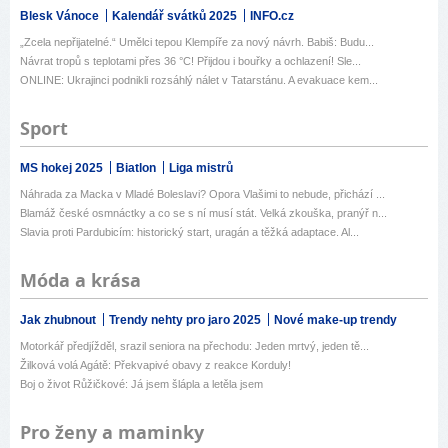
Blesk Vánoce
Kalendář svátků 2025
INFO.cz
„Zcela nepřijatelné.“ Umělci tepou Klempíře za nový návrh. Babiš: Budu...
Návrat tropů s teplotami přes 36 °C! Přijdou i bouřky a ochlazení! Sle...
ONLINE: Ukrajinci podnikli rozsáhlý nálet v Tatarstánu. A evakuace kem...
Sport
MS hokej 2025
Biatlon
Liga mistrů
Náhrada za Macka v Mladé Boleslavi? Opora Vlašimi to nebude, přichází ...
Blamáž české osmnáctky a co se s ní musí stát. Velká zkouška, pranýř n...
Slavia proti Pardubicím: historický start, uragán a těžká adaptace. Al...
Móda a krása
Jak zhubnout
Trendy nehty pro jaro 2025
Nové make-up trendy
Motorkář předjížděl, srazil seniora na přechodu: Jeden mrtvý, jeden tě...
Žilková volá Agátě: Překvapivé obavy z reakce Korduly!
Boj o život Růžičkové: Já jsem šlápla a letěla jsem
Pro ženy a maminky