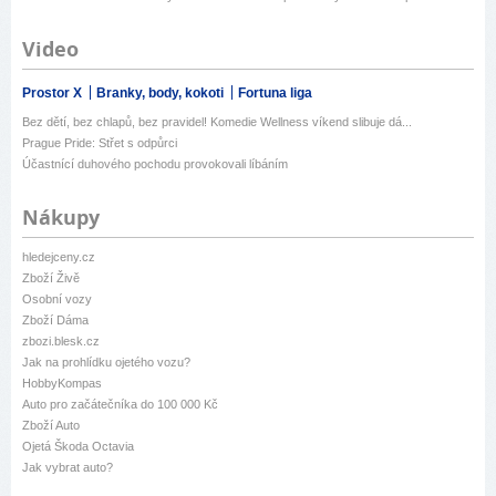
Video
Prostor X
Branky, body, kokoti
Fortuna liga
Bez dětí, bez chlapů, bez pravidel! Komedie Wellness víkend slibuje dá...
Prague Pride: Střet s odpůrci
Účastnící duhového pochodu provokovali líbáním
Nákupy
hledejceny.cz
Zboží Živě
Osobní vozy
Zboží Dáma
zbozi.blesk.cz
Jak na prohlídku ojetého vozu?
HobbyKompas
Auto pro začátečníka do 100 000 Kč
Zboží Auto
Ojetá Škoda Octavia
Jak vybrat auto?