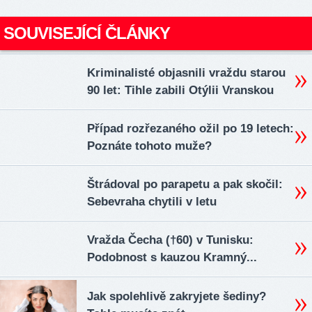
SOUVISEJÍCÍ ČLÁNKY
Kriminalisté objasnili vraždu starou
90 let: Tihle zabili Otýlii Vranskou
Případ rozřezaného ožil po 19 letech:
Poznáte tohoto muže?
Štrádoval po parapetu a pak skočil:
Sebevraha chytili v letu
Vražda Čecha (†60) v Tunisku:
Podobnost s kauzou Kramný...
Jak spolehlivě zakryjete šediny?