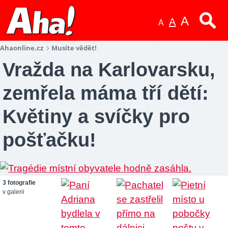
A
A
A
Ahaonline.cz
Musíte vědět!
Vražda na Karlovarsku,
zemřela máma tří dětí:
Květiny a svíčky pro
pošťačku!
3 fotografie
v galerii