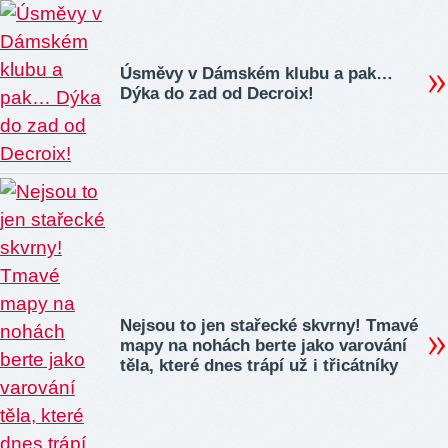
Úsměvy v Dámském klubu a pak…
Dýka do zad od Decroix!
Nejsou to jen stařecké skvrny! Tmavé
mapy na nohách berte jako varování
těla, které dnes trápí už i třicátníky