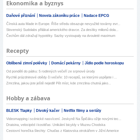
Ekonomika a byznys
Daňové přiznání
Novela zákoníku práce
Nadace EPCG
Čínská auta Made in Europe. Říše středu obsazuje nevyužité továrny evr...
Slovenský Sudolabs přilákal amerického dravce. Za desítky milionů dola...
Čechům dál zdražují hypotéky. Sazby vystoupaly na dvouleté maximum
Recepty
Oblíbené zimní polévky
Domácí pekárny
Jídlo podle horoskopu
Od pondělí do pátku: 5 rodinných večeří ze srpnové úrody
Rychlé prázdninové obědy či večeře: 10 receptů, se kterými uspějete i ...
Zmrzlina, jakou jste ještě nejedli! Pět míst, kde zmrzlina chutná jako...
Hobby a zábava
BLESK Tlapky
Divoký kačer
Netflix filmy a seriály
Videomapping i scénické nasvícení. Jeskyně Na Špičáku ožije novými tec...
Draisina, velocipéd i kostitřas: Unikátní bicykly v Muzeu Chodska
Cestovní horečka šlechty: Chuďas z Klatovska otrokářem v Jižní Americe