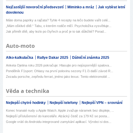
Nejčastější novoroční předsevzetí
Miminko a mráz
Jak vybírat letní
dovolenou
Máte doma papriky a rajčata? Tyhle 4 recepty na lečo budete vařit celé...
„Mám ošklivé dítě.“ Tabu, o kterém rodiče mlčí. Psycholožka vysvětluje...
Jak přimět dítě, aby lezlo po čtyřech a proč je to tak důležité? Porad...
Auto-moto
Alko-kalkulačka
Rallye Dakar 2025
Dálniční známka 2025
Anketa Ojetina roku 2026 pokračuje: Hlasujte pro nejúspornější spalova...
Pondělník F1sport: Ohlasy na první polovinu sezony F1 či další závod R...
Zezadu porsche, zepředu ferrari, jméno jako lexus: Tento elektromobil ...
Věda a technika
Nejlepší chytré hodinky
Nejlepší telefony
Nejlepší VPN – srovnání
Konec hranaté nudy u Apple Watch. Apple zvažuje náramek bez displeje, ...
Nejlepší příslušenství do kanceláře. Alzácký čistič za 179 Kč se posta...
Google vrátí do Androidu integrované zamykání aplikací. Výrobci si dos...