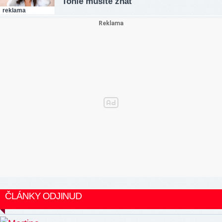
Tohle musíte znát
reklama
ČLÁNKY ODJINUD