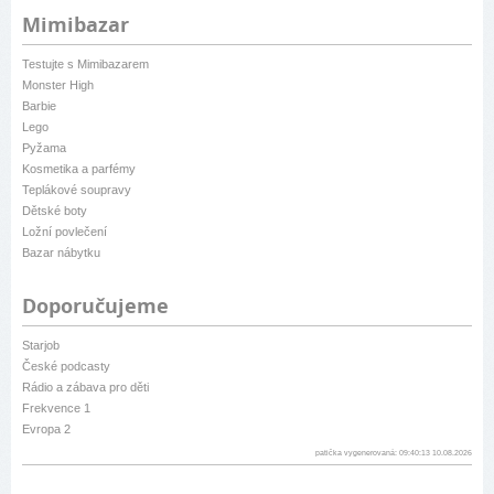
Mimibazar
Testujte s Mimibazarem
Monster High
Barbie
Lego
Pyžama
Kosmetika a parfémy
Teplákové soupravy
Dětské boty
Ložní povlečení
Bazar nábytku
Doporučujeme
Starjob
České podcasty
Rádio a zábava pro děti
Frekvence 1
Evropa 2
patička vygenerovaná: 09:40:13 10.08.2026