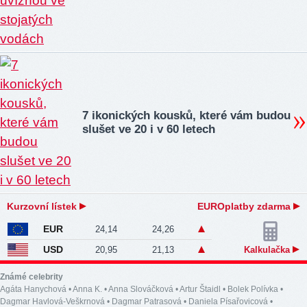
7 ikonických kousků, které vám budou
slušet ve 20 i v 60 letech
Kurzovní lístek
EUROplatby zdarma
EUR
24,14
24,26
USD
20,95
21,13
Kalkulačka
Známé celebrity
Agáta Hanychová
•
Anna K.
•
Anna Slováčková
•
Artur Štaidl
•
Bolek Polívka
•
Dagmar Havlová-Veškrnová
•
Dagmar Patrasová
•
Daniela Písařovicová
•