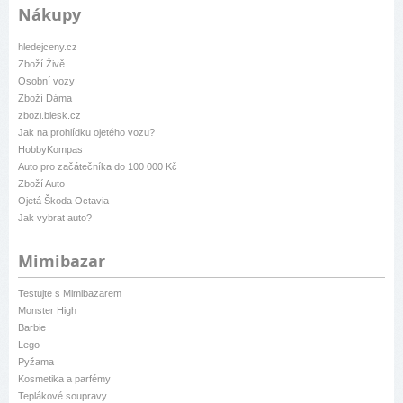
Nákupy
hledejceny.cz
Zboží Živě
Osobní vozy
Zboží Dáma
zbozi.blesk.cz
Jak na prohlídku ojetého vozu?
HobbyKompas
Auto pro začátečníka do 100 000 Kč
Zboží Auto
Ojetá Škoda Octavia
Jak vybrat auto?
Mimibazar
Testujte s Mimibazarem
Monster High
Barbie
Lego
Pyžama
Kosmetika a parfémy
Teplákové soupravy