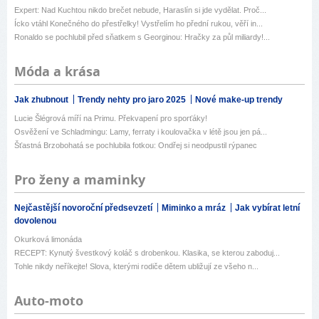
Expert: Nad Kuchtou nikdo brečet nebude, Haraslín si jde vydělat. Proč...
Ícko vtáhl Konečného do přestřelky! Vystřelím ho přední rukou, věří in...
Ronaldo se pochlubil před sňatkem s Georginou: Hračky za půl miliardy!...
Móda a krása
Jak zhubnout
Trendy nehty pro jaro 2025
Nové make-up trendy
Lucie Šlégrová míří na Primu. Překvapení pro sporťáky!
Osvěžení ve Schladmingu: Lamy, ferraty i koulovačka v létě jsou jen pá...
Šťastná Brzobohatá se pochlubila fotkou: Ondřej si neodpustil rýpanec
Pro ženy a maminky
Nejčastější novoroční předsevzetí
Miminko a mráz
Jak vybírat letní
dovolenou
Okurková limonáda
RECEPT: Kynutý švestkový koláč s drobenkou. Klasika, se kterou zaboduj...
Tohle nikdy neříkejte! Slova, kterými rodiče dětem ubližují ze všeho n...
Auto-moto