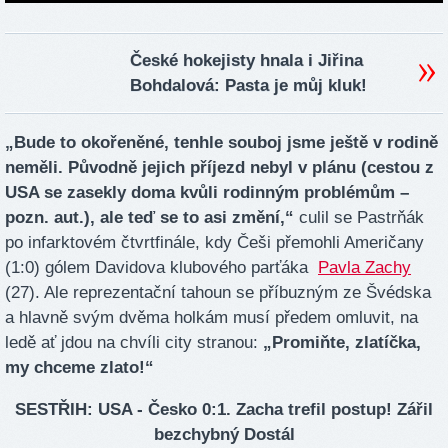
České hokejisty hnala i Jiřina
Bohdalová: Pasta je můj kluk!
„Bude to okořeněné, tenhle souboj jsme ještě v rodině
neměli. Původně jejich příjezd nebyl v plánu (cestou z
USA se zasekly doma kvůli rodinným problémům –
pozn. aut.), ale teď se to asi změní,“
culil se Pastrňák
po infarktovém čtvrtfinále, kdy Češi přemohli Američany
(1:0) gólem Davidova klubového parťáka
Pavla Zachy
(27). Ale reprezentační tahoun se příbuzným ze Švédska
a hlavně svým dvěma holkám musí předem omluvit, na
ledě ať jdou na chvíli city stranou:
„Promiňte, zlatíčka,
my chceme zlato!“
SESTŘIH: USA - Česko 0:1. Zacha trefil postup! Zářil
bezchybný Dostál