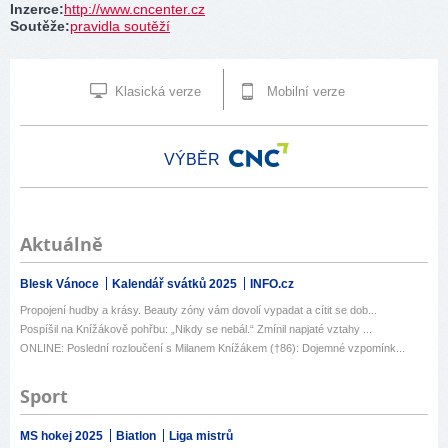
Inzerce
:
http://www.cncenter.cz
Soutěže
:
pravidla soutěží
Klasická verze
Mobilní verze
VÝBĚR
Aktuálně
Blesk Vánoce
Kalendář svátků 2025
INFO.cz
Propojení hudby a krásy. Beauty zóny vám dovolí vypadat a cítit se dob...
Pospíšil na Knížákově pohřbu: „Nikdy se nebál.“ Zmínil napjaté vztahy ...
ONLINE: Poslední rozloučení s Milanem Knížákem (†86): Dojemné vzpomínk...
Sport
MS hokej 2025
Biatlon
Liga mistrů