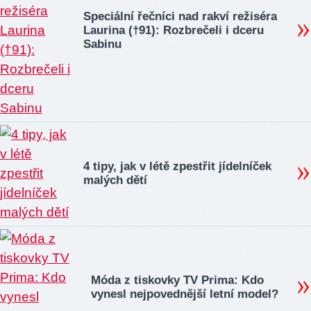
Speciální řečníci nad rakví režiséra
Laurina (†91): Rozbrečeli i dceru
Sabinu
4 tipy, jak v létě zpestřit jídelníček
malých dětí
Móda z tiskovky TV Prima: Kdo
vynesl nejpovednější letní model?