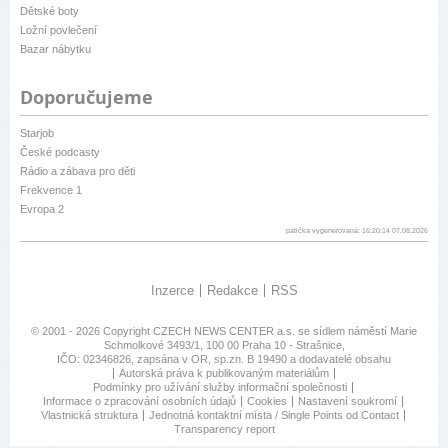
Dětské boty
Ložní povlečení
Bazar nábytku
Doporučujeme
Starjob
České podcasty
Rádio a zábava pro děti
Frekvence 1
Evropa 2
patička vygenerovaná: 16:20:14 07.08.2026
Inzerce
Redakce
RSS
© 2001 - 2026 Copyright
CZECH NEWS CENTER a.s.
se sídlem náměstí Marie
Schmolkové 3493/1, 100 00 Praha 10 - Strašnice,
IČO: 02346826, zapsána v OR, sp.zn. B 19490 a dodavatelé obsahu
Autorská práva k publikovaným materiálům
Podmínky pro užívání služby informační společnosti
Informace o zpracování osobních údajů
Cookies
Nastavení soukromí
Vlastnická struktura
Jednotná kontaktní místa / Single Points od Contact
Transparency report