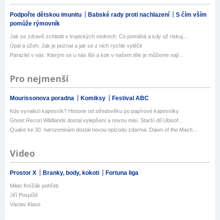
Podpořte dětskou imunitu
Babské rady proti nachlazení
S čím vším
pomůže rýmovník
Jak se zdravě zchladit v tropických vedrech: Co pomáhá a kdy už riskuj...
Úpal a úžeh: Jak je poznat a jak se z nich rychle vyléčit
Parazité v nás: Kterým se u nás líbí a kde v našem těle je můžeme nají...
Pro nejmenší
Mourissonova poradna
Komiksy
Festival ABC
Kdo vynalezl kapesník? Historie od středověku po papírové kapesníky
Ghost Recon Wildlands dostal vylepšení a novou misi. Starší díl Ubisof...
Quake ke 30. narozeninám dostal novou epizodu zdarma. Dawn of the Mach...
Video
Prostor X
Branky, body, kokoti
Fortuna liga
Milan Knížák pohřeb
Jiří Pospíšil
Václav Klaus