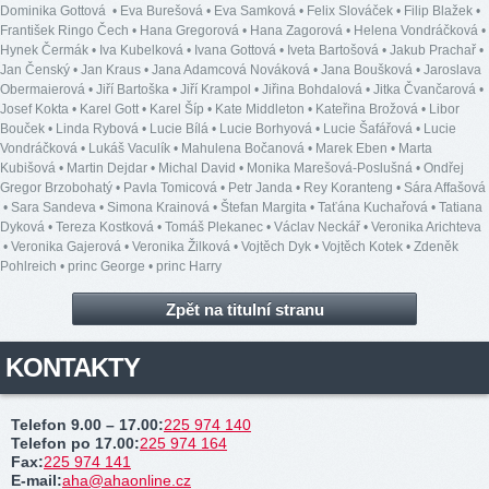
Dominika Gottová
•
Eva Burešová
•
Eva Samková
•
Felix Slováček
•
Filip Blažek
•
František Ringo Čech
•
Hana Gregorová
•
Hana Zagorová
•
Helena Vondráčková
•
Hynek Čermák
•
Iva Kubelková
•
Ivana Gottová
•
Iveta Bartošová
•
Jakub Prachař
•
Jan Čenský
•
Jan Kraus
•
Jana Adamcová Nováková
•
Jana Boušková
•
Jaroslava
Obermaierová
•
Jiří Bartoška
•
Jiří Krampol
•
Jiřina Bohdalová
•
Jitka Čvančarová
•
Josef Kokta
•
Karel Gott
•
Karel Šíp
•
Kate Middleton
•
Kateřina Brožová
•
Libor
Bouček
•
Linda Rybová
•
Lucie Bílá
•
Lucie Borhyová
•
Lucie Šafářová
•
Lucie
Vondráčková
•
Lukáš Vaculík
•
Mahulena Bočanová
•
Marek Eben
•
Marta
Kubišová
•
Martin Dejdar
•
Michal David
•
Monika Marešová-Poslušná
•
Ondřej
Gregor Brzobohatý
•
Pavla Tomicová
•
Petr Janda
•
Rey Koranteng
•
Sára Affašová
•
Sara Sandeva
•
Simona Krainová
•
Štefan Margita
•
Taťána Kuchařová
•
Tatiana
Dyková
•
Tereza Kostková
•
Tomáš Plekanec
•
Václav Neckář
•
Veronika Arichteva
•
Veronika Gajerová
•
Veronika Žilková
•
Vojtěch Dyk
•
Vojtěch Kotek
•
Zdeněk
Pohlreich
•
princ George
•
princ Harry
Zpět na titulní stranu
KONTAKTY
Telefon 9.00 – 17.00
:
225 974 140
Telefon po 17.00
:
225 974 164
Fax
:
225 974 141
E-mail
:
aha@ahaonline.cz