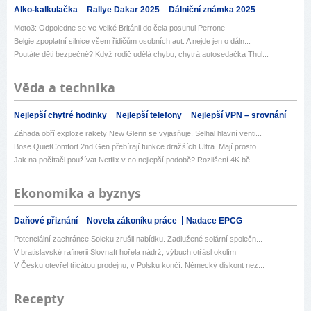
Alko-kalkulačka
Rallye Dakar 2025
Dálniční známka 2025
Moto3: Odpoledne se ve Velké Británii do čela posunul Perrone
Belgie zpoplatní silnice všem řidičům osobních aut. A nejde jen o dáln...
Poutáte děti bezpečně? Když rodič udělá chybu, chytrá autosedačka Thul...
Věda a technika
Nejlepší chytré hodinky
Nejlepší telefony
Nejlepší VPN – srovnání
Záhada obří exploze rakety New Glenn se vyjasňuje. Selhal hlavní venti...
Bose QuietComfort 2nd Gen přebírají funkce dražších Ultra. Mají prosto...
Jak na počítači používat Netflix v co nejlepší podobě? Rozlišení 4K bě...
Ekonomika a byznys
Daňové přiznání
Novela zákoníku práce
Nadace EPCG
Potenciální zachránce Soleku zrušil nabídku. Zadlužené solární společn...
V bratislavské rafinerii Slovnaft hořela nádrž, výbuch otřásl okolím
V Česku otevřel třicátou prodejnu, v Polsku končí. Německý diskont nez...
Recepty