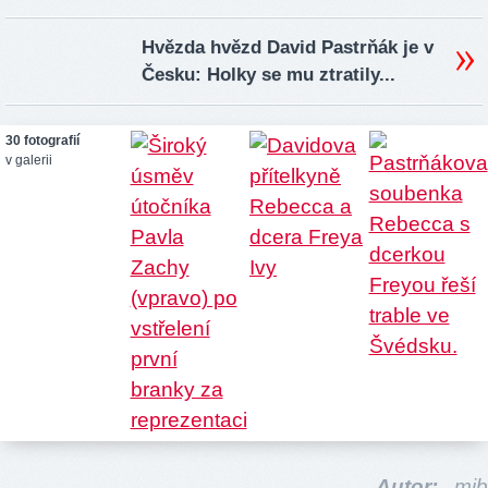
Hvězda hvězd David Pastrňák je v
Česku: Holky se mu ztratily...
30 fotografií
v galerii
Autor:
mib