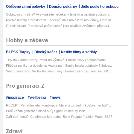
Oblíbené zimní polévky
Domácí pekárny
Jídlo podle horoskopu
Cuketová zmrzlina? Vyzkoušejte nečekaný letní hit a geniální způsob, j...
Rychlé buchty s broskvemi: 5 receptů na sladké letní moučníky, které m...
Oopsie bread: Proteinové pečivo lehké jako obláček zvládnete připravit...
Hobby a zábava
BLESK Tlapky
Divoký kačer
Netflix filmy a seriály
Tipy na víkend: Harry Potter na výstavě! Folklor, bitvy i setkání vodn...
Přibývá paniky na dovolené: Vnuka paní Soni v hotelu poštípaly štěnice...
Sraz v šest ráno. Vrchol festivalu Tóny Dolomit zazní za úsvitu ve 300...
Pro generaci Z
#inspirace
#wellbeing
#news
RECEPT: Perfektní letní kombinace, které tě zchladí, i kdybys nechtěl*...
Proč každá generace hledá svůj signature beauty look
Září patří módě: Co přinese Mercedes-Benz Prague Fashion Week SS27
Zdraví