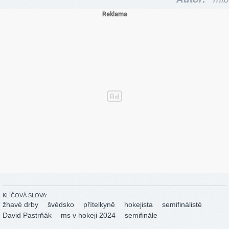
KLÍČOVÁ SLOVA:
žhavé drby
švédsko
přítelkyně
hokejista
semifinálisté
David Pastrňák
ms v hokeji 2024
semifinále