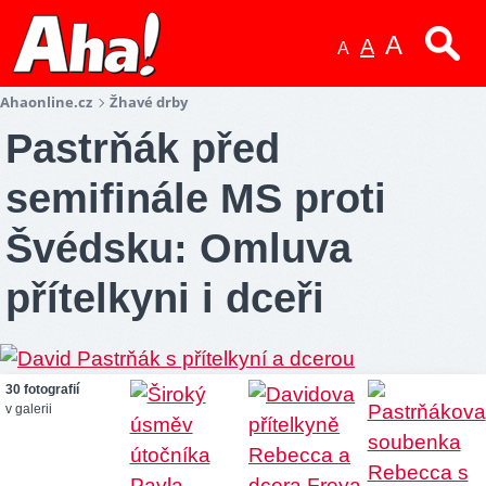
A
A
A
Ahaonline.cz
Žhavé drby
Pastrňák před
semifinále MS proti
Švédsku: Omluva
přítelkyni i dceři
30 fotografií
v galerii