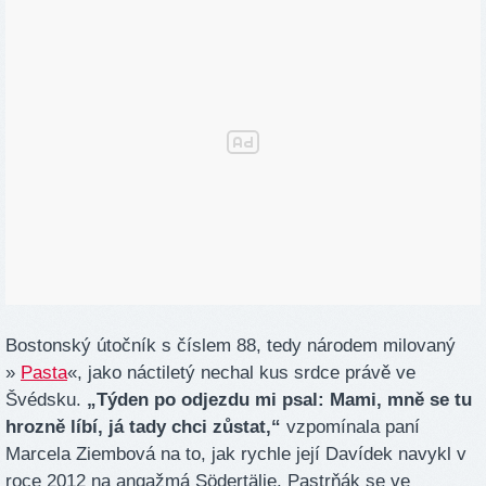
Bostonský útočník s číslem 88, tedy národem milovaný
»
Pasta
«, jako náctiletý nechal kus srdce právě ve
Švédsku.
„Týden po odjezdu mi psal: Mami, mně se tu
hrozně líbí, já tady chci zůstat,“
vzpomínala paní
Marcela Ziembová na to, jak rychle její Davídek navykl v
roce 2012 na angažmá Södertälje. Pastrňák se ve