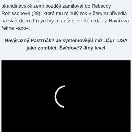
skandinávské zemi později zamiloval do Rebeccy
Rohlssonové (29), která mu minulý rok v červnu přivedla
na svět dceru Freyu Ivy a s níž si v létě rodák z Havířova
řekne »ano«.
Nevýrazný Pastrňák? Je systémovější než Jágr. USA
jako zombíci, Švédové? Jiný level