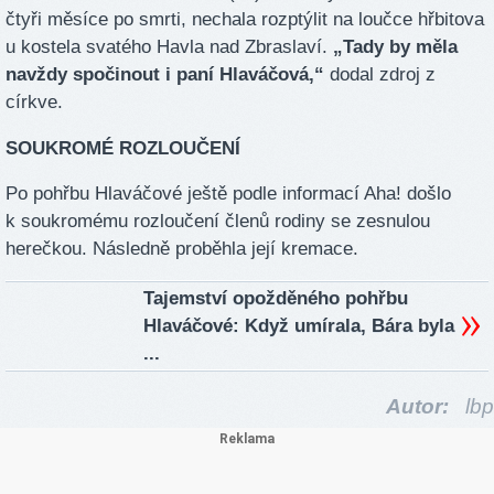
čtyři měsíce po smrti, nechala rozptýlit na loučce hřbitova
u kostela svatého Havla nad Zbraslaví.
„Tady by měla
navždy spočinout i paní Hlaváčová,“
dodal zdroj z
církve.
SOUKROMÉ ROZLOUČENÍ
Po pohřbu Hlaváčové ještě podle informací Aha! došlo
k soukromému rozloučení členů rodiny se zesnulou
herečkou. Následně proběhla její kremace.
Tajemství opožděného pohřbu
Hlaváčové: Když umírala, Bára byla
...
Autor:
lbp