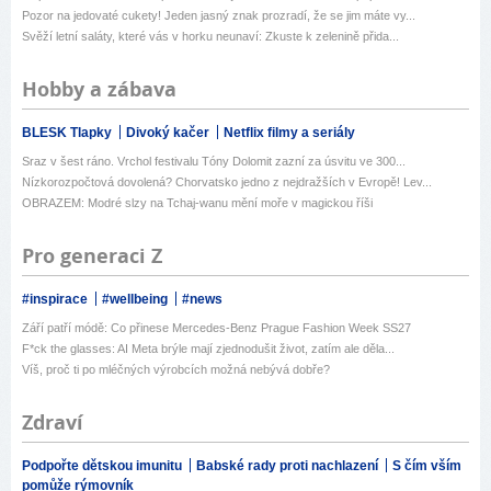
Pozor na jedovaté cukety! Jeden jasný znak prozradí, že se jim máte vy...
Svěží letní saláty, které vás v horku neunaví: Zkuste k zelenině přida...
Hobby a zábava
BLESK Tlapky
Divoký kačer
Netflix filmy a seriály
Sraz v šest ráno. Vrchol festivalu Tóny Dolomit zazní za úsvitu ve 300...
Nízkorozpočtová dovolená? Chorvatsko jedno z nejdražších v Evropě! Lev...
OBRAZEM: Modré slzy na Tchaj-wanu mění moře v magickou říši
Pro generaci Z
#inspirace
#wellbeing
#news
Září patří módě: Co přinese Mercedes-Benz Prague Fashion Week SS27
F*ck the glasses: AI Meta brýle mají zjednodušit život, zatím ale děla...
Víš, proč ti po mléčných výrobcích možná nebývá dobře?
Zdraví
Podpořte dětskou imunitu
Babské rady proti nachlazení
S čím vším
pomůže rýmovník