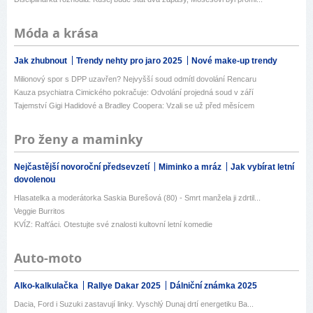
Móda a krása
Jak zhubnout
Trendy nehty pro jaro 2025
Nové make-up trendy
Milionový spor s DPP uzavřen? Nejvyšší soud odmítl dovolání Rencaru
Kauza psychiatra Cimického pokračuje: Odvolání projedná soud v září
Tajemství Gigi Hadidové a Bradley Coopera: Vzali se už před měsícem
Pro ženy a maminky
Nejčastější novoroční předsevzetí
Miminko a mráz
Jak vybírat letní
dovolenou
Hlasatelka a moderátorka Saskia Burešová (80) - Smrt manžela ji zdrtil...
Veggie Burritos
KVÍZ: Rafťáci. Otestujte své znalosti kultovní letní komedie
Auto-moto
Alko-kalkulačka
Rallye Dakar 2025
Dálniční známka 2025
Dacia, Ford i Suzuki zastavují linky. Vyschlý Dunaj drtí energetiku Ba...