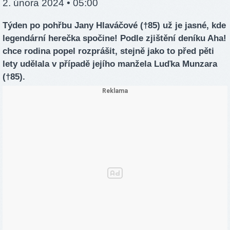
2. února 2024 • 05:00
Týden po pohřbu Jany Hlaváčové (†85) už je jasné, kde
legendární herečka spočine! Podle zjištění deníku Aha!
chce rodina popel rozprášit, stejně jako to před pěti
lety udělala v případě jejího manžela Luďka Munzara
(†85).