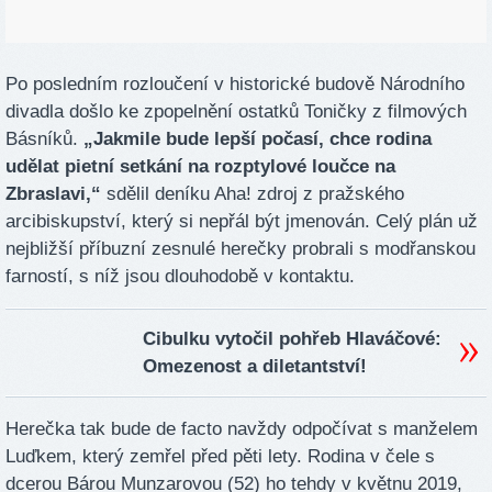
Po posledním rozloučení v historické budově Národního
divadla došlo ke zpopelnění ostatků Toničky z filmových
Básníků.
„Jakmile bude lepší počasí, chce rodina
udělat pietní setkání na rozptylové loučce na
Zbraslavi,“
sdělil deníku Aha! zdroj z pražského
arcibiskupství, který si nepřál být jmenován. Celý plán už
nejbližší příbuzní zesnulé herečky probrali s modřanskou
farností, s níž jsou dlouhodobě v kontaktu.
Cibulku vytočil pohřeb Hlaváčové:
Omezenost a diletantství!
Herečka tak bude de facto navždy odpočívat s manželem
Luďkem, který zemřel před pěti lety. Rodina v čele s
dcerou Bárou Munzarovou (52) ho tehdy v květnu 2019,