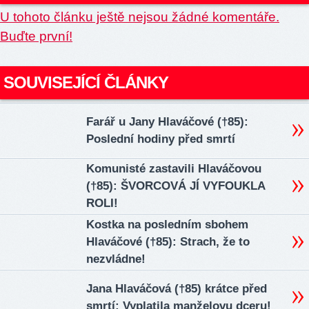
U tohoto článku ještě nejsou žádné komentáře.
Buďte první!
SOUVISEJÍCÍ ČLÁNKY
Farář u Jany Hlaváčové (†85):
Poslední hodiny před smrtí
Komunisté zastavili Hlaváčovou
(†85): ŠVORCOVÁ JÍ VYFOUKLA
ROLI!
Kostka na posledním sbohem
Hlaváčové (†85): Strach, že to
nezvládne!
Jana Hlaváčová (†85) krátce před
smrtí: Vyplatila manželovu dceru!