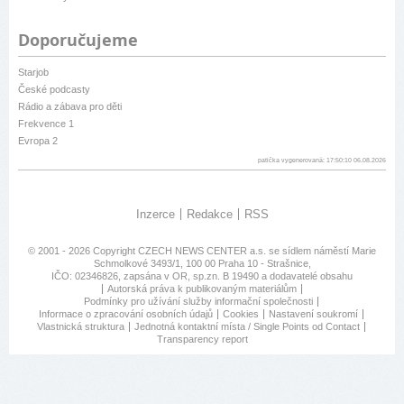
Doporučujeme
Starjob
České podcasty
Rádio a zábava pro děti
Frekvence 1
Evropa 2
patička vygenerovaná: 17:50:10 06.08.2026
Inzerce
Redakce
RSS
© 2001 - 2026 Copyright
CZECH NEWS CENTER a.s.
se sídlem náměstí Marie
Schmolkové 3493/1, 100 00 Praha 10 - Strašnice,
IČO: 02346826, zapsána v OR, sp.zn. B 19490 a dodavatelé obsahu
Autorská práva k publikovaným materiálům
Podmínky pro užívání služby informační společnosti
Informace o zpracování osobních údajů
Cookies
Nastavení soukromí
Vlastnická struktura
Jednotná kontaktní místa / Single Points od Contact
Transparency report