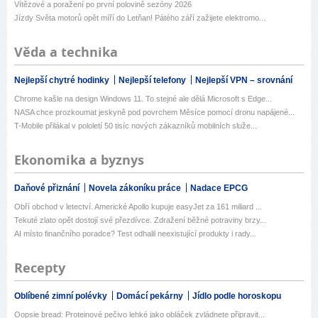
Vítězové a poražení po první polovině sezóny 2026
Jízdy Světa motorů opět míří do Letňan! Pátého září zažijete elektromo...
Věda a technika
Nejlepší chytré hodinky
Nejlepší telefony
Nejlepší VPN – srovnání
Chrome kašle na design Windows 11. To stejné ale dělá Microsoft s Edge...
NASA chce prozkoumat jeskyně pod povrchem Měsíce pomocí dronu napájené...
T-Mobile přilákal v pololetí 50 tisíc nových zákazníků mobilních služe...
Ekonomika a byznys
Daňové přiznání
Novela zákoníku práce
Nadace EPCG
Obří obchod v letectví. Americké Apollo kupuje easyJet za 161 miliard ...
Tekuté zlato opět dostojí své přezdívce. Zdražení běžné potraviny brzy...
AI místo finančního poradce? Test odhalil neexistující produkty i rady...
Recepty
Oblíbené zimní polévky
Domácí pekárny
Jídlo podle horoskopu
Oopsie bread: Proteinové pečivo lehké jako obláček zvládnete připravit...