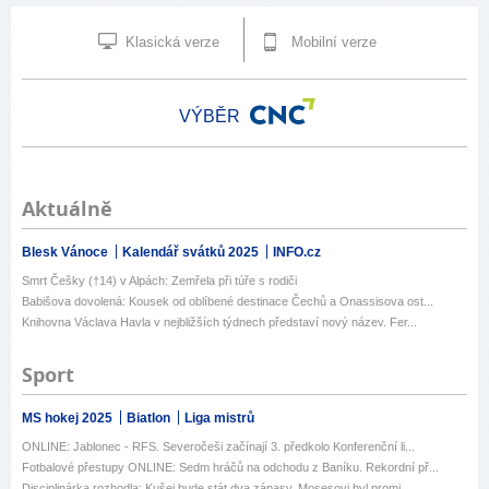
Klasická verze
Mobilní verze
VÝBĚR
Aktuálně
Blesk Vánoce
Kalendář svátků 2025
INFO.cz
Smrt Češky (†14) v Alpách: Zemřela při túře s rodiči
Babišova dovolená: Kousek od oblíbené destinace Čechů a Onassisova ost...
Knihovna Václava Havla v nejbližších týdnech představí nový název. Fer...
Sport
MS hokej 2025
Biatlon
Liga mistrů
ONLINE: Jablonec - RFS. Severočeši začínají 3. předkolo Konferenční li...
Fotbalové přestupy ONLINE: Sedm hráčů na odchodu z Baníku. Rekordní př...
Disciplinárka rozhodla: Kušej bude stát dva zápasy, Mosesovi byl promi...