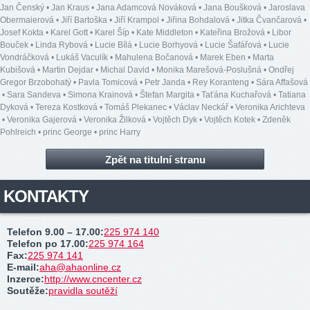
Jan Čenský
•
Jan Kraus
•
Jana Adamcová Nováková
•
Jana Boušková
•
Jaroslava
Obermaierová
•
Jiří Bartoška
•
Jiří Krampol
•
Jiřina Bohdalová
•
Jitka Čvančarová
•
Josef Kokta
•
Karel Gott
•
Karel Šíp
•
Kate Middleton
•
Kateřina Brožová
•
Libor
Bouček
•
Linda Rybová
•
Lucie Bílá
•
Lucie Borhyová
•
Lucie Šafářová
•
Lucie
Vondráčková
•
Lukáš Vaculík
•
Mahulena Bočanová
•
Marek Eben
•
Marta
Kubišová
•
Martin Dejdar
•
Michal David
•
Monika Marešová-Poslušná
•
Ondřej
Gregor Brzobohatý
•
Pavla Tomicová
•
Petr Janda
•
Rey Koranteng
•
Sára Affašová
•
Sara Sandeva
•
Simona Krainová
•
Štefan Margita
•
Taťána Kuchařová
•
Tatiana
Dyková
•
Tereza Kostková
•
Tomáš Plekanec
•
Václav Neckář
•
Veronika Arichteva
•
Veronika Gajerová
•
Veronika Žilková
•
Vojtěch Dyk
•
Vojtěch Kotek
•
Zdeněk
Pohlreich
•
princ George
•
princ Harry
Zpět na titulní stranu
KONTAKTY
Telefon 9.00 – 17.00
:
225 974 140
Telefon po 17.00
:
225 974 164
Fax
:
225 974 141
E-mail
:
aha@ahaonline.cz
Inzerce
:
http://www.cncenter.cz
Soutěže
:
pravidla soutěží