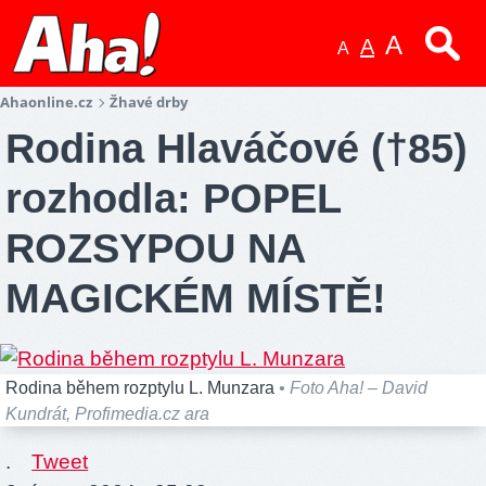
A
A
A
Ahaonline.cz
Žhavé drby
Rodina Hlaváčové (†85)
rozhodla: POPEL
ROZSYPOU NA
MAGICKÉM MÍSTĚ!
Rodina během rozptylu L. Munzara
• Foto Aha! – David
Kundrát, Profimedia.cz ara
.
Tweet