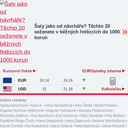
Šaty jako od návrháře? Těchto 20
seženete v běžných řetězcích do 1000
korun
Kurzovní lístek
EUROplatby zdarma
EUR
24,14
24,26
USD
21
21,18
Kalkulačka
Známé celebrity
Agáta Hanychová
•
Anna K.
•
Anna Slováčková
•
Artur Štaidl
•
Bolek Polívka
•
Dagmar Havlová-Veškrnová
•
Dagmar Patrasová
•
Daniela Písařovicová
•
Dominika Gottová
•
Eva Burešová
•
Eva Samková
•
Felix Slováček
•
Filip Blažek
•
František Ringo Čech
•
Hana Gregorová
•
Hana Zagorová
•
Helena Vondráčková
•
Hynek Čermák
•
Iva Kubelková
•
Ivana Gottová
•
Iveta Bartošová
•
Jakub Prachař
•