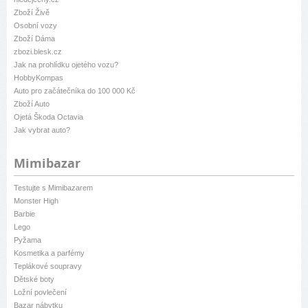
Zboží Živě
Osobní vozy
Zboží Dáma
zbozi.blesk.cz
Jak na prohlídku ojetého vozu?
HobbyKompas
Auto pro začátečníka do 100 000 Kč
Zboží Auto
Ojetá Škoda Octavia
Jak vybrat auto?
Mimibazar
Testujte s Mimibazarem
Monster High
Barbie
Lego
Pyžama
Kosmetika a parfémy
Teplákové soupravy
Dětské boty
Ložní povlečení
Bazar nábytku