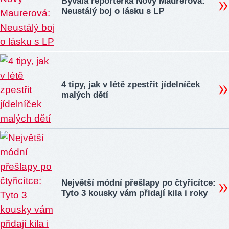
Bývalá reportérka Novy Maurerová:
Neustálý boj o lásku s LP
4 tipy, jak v létě zpestřit jídelníček
malých dětí
Největší módní přešlapy po čtyřicítce:
Tyto 3 kousky vám přidají kila i roky