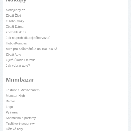
hledejceny.cz
Zboží Živě
Osobní vozy
Zboží Dáma
zbozi.blesk.cz
Jak na prohlídku ojetého vozu?
HobbyKompas
Auto pro začátečníka do 100 000 Kč
Zboží Auto
Ojetá Škoda Octavia
Jak vybrat auto?
Mimibazar
Testujte s Mimibazarem
Monster High
Barbie
Lego
Pyžama
Kosmetika a parfémy
Teplákové soupravy
Dětské boty