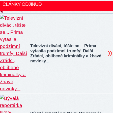
ČLÁNKY ODJINUD
Televizní diváci, těšte se... Prima
vytasila podzimní trumfy! Další
Zrádci, oblíbené kriminálky a žhavé
novinky...