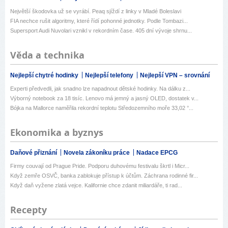
Největší škodovka už se vyrábí. Peaq sjíždí z linky v Mladé Boleslavi
FIA nechce rušit algoritmy, které řídí pohonné jednotky. Podle Tombazi...
Supersport Audi Nuvolari vznikl v rekordním čase. 405 dní vývoje shrnu...
Věda a technika
Nejlepší chytré hodinky
Nejlepší telefony
Nejlepší VPN – srovnání
Experti předvedli, jak snadno lze napadnout dětské hodinky. Na dálku z...
Výborný notebook za 18 tisíc. Lenovo má jemný a jasný OLED, dostatek v...
Bójka na Mallorce naměřila rekordní teplotu Středozemního moře 33,02 °...
Ekonomika a byznys
Daňové přiznání
Novela zákoníku práce
Nadace EPCG
Firmy couvají od Prague Pride. Podporu duhovému festivalu škrtl i Micr...
Když zemře OSVČ, banka zablokuje přístup k účtům. Záchrana rodinné fir...
Když daň vyžene zlatá vejce. Kalifornie chce zdanit miliardáře, ti rad...
Recepty