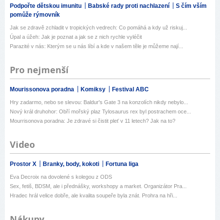
Podpořte dětskou imunitu
Babské rady proti nachlazení
S čím vším
pomůže rýmovník
Jak se zdravě zchladit v tropických vedrech: Co pomáhá a kdy už riskuj...
Úpal a úžeh: Jak je poznat a jak se z nich rychle vyléčit
Parazité v nás: Kterým se u nás líbí a kde v našem těle je můžeme nají...
Pro nejmenší
Mourissonova poradna
Komiksy
Festival ABC
Hry zadarmo, nebo se slevou: Baldur's Gate 3 na konzolích nikdy nebylo...
Nový král druhohor: Obří mořský plaz Tylosaurus rex byl postrachem oce...
Mourrisonova poradna: Je zdravé si čistit pleť v 11 letech? Jak na to?
Video
Prostor X
Branky, body, kokoti
Fortuna liga
Eva Decroix na dovolené s kolegou z ODS
Sex, fetiš, BDSM, ale i přednášky, workshopy a market. Organizátor Pra...
Hradec hrál velice dobře, ale kvalita soupeře byla znát. Prohra na hři...
Nákupy