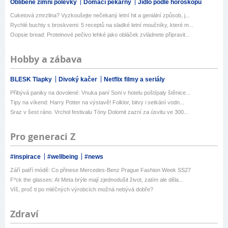
Oblíbené zimní polévky
Domácí pekárny
Jídlo podle horoskopu
Cuketová zmrzlina? Vyzkoušejte nečekaný letní hit a geniální způsob, j...
Rychlé buchty s broskvemi: 5 receptů na sladké letní moučníky, které m...
Oopsie bread: Proteinové pečivo lehké jako obláček zvládnete připravit...
Hobby a zábava
BLESK Tlapky
Divoký kačer
Netflix filmy a seriály
Přibývá paniky na dovolené: Vnuka paní Soni v hotelu poštípaly štěnice...
Tipy na víkend: Harry Potter na výstavě! Folklor, bitvy i setkání vodn...
Sraz v šest ráno. Vrchol festivalu Tóny Dolomit zazní za úsvitu ve 300...
Pro generaci Z
#inspirace
#wellbeing
#news
Září patří módě: Co přinese Mercedes-Benz Prague Fashion Week SS27
F*ck the glasses: AI Meta brýle mají zjednodušit život, zatím ale děla...
Víš, proč ti po mléčných výrobcích možná nebývá dobře?
Zdraví