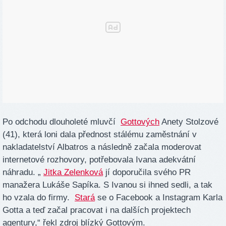
Po odchodu dlouholeté mluvčí
Gottových
Anety Stolzové
(41), která loni dala přednost stálému zaměstnání v
nakladatelství Albatros a následně začala moderovat
internetové rozhovory, potřebovala Ivana adekvátní
náhradu. „
Jitka Zelenková
jí doporučila svého PR
manažera Lukáše Sapíka. S Ivanou si ihned sedli, a tak
ho vzala do firmy.
Stará
se o Facebook a Instagram Karla
Gotta a teď začal pracovat i na dalších projektech
agentury,“ řekl zdroj blízký Gottovým.