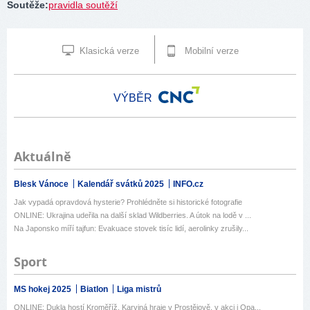
Soutěže
:
pravidla soutěží
Klasická verze
Mobilní verze
VÝBĚR
Aktuálně
Blesk Vánoce
Kalendář svátků 2025
INFO.cz
Jak vypadá opravdová hysterie? Prohlédněte si historické fotografie
ONLINE: Ukrajina udeřila na další sklad Wildberries. A útok na lodě v ...
Na Japonsko míří tajfun: Evakuace stovek tisíc lidí, aerolinky zrušily...
Sport
MS hokej 2025
Biatlon
Liga mistrů
ONLINE: Dukla hostí Kroměříž. Karviná hraje v Prostějově, v akci i Opa...