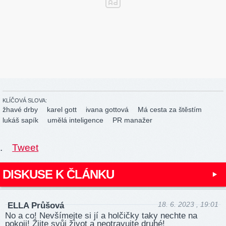
KLÍČOVÁ SLOVA:
žhavé drby
karel gott
ivana gottová
Má cesta za štěstím
lukáš sapík
umělá inteligence
PR manažer
.
Tweet
DISKUSE K ČLÁNKU
18. 6. 2023 , 19:01
ELLA Průšová
No a co! Nevšímejte si jí a holčičky taky nechte na
pokoji! Žijte svůj život a neotravujte druhé!