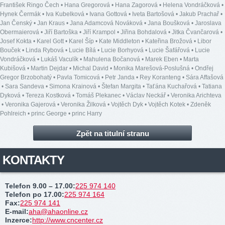
František Ringo Čech
•
Hana Gregorová
•
Hana Zagorová
•
Helena Vondráčková
•
Hynek Čermák
•
Iva Kubelková
•
Ivana Gottová
•
Iveta Bartošová
•
Jakub Prachař
•
Jan Čenský
•
Jan Kraus
•
Jana Adamcová Nováková
•
Jana Boušková
•
Jaroslava
Obermaierová
•
Jiří Bartoška
•
Jiří Krampol
•
Jiřina Bohdalová
•
Jitka Čvančarová
•
Josef Kokta
•
Karel Gott
•
Karel Šíp
•
Kate Middleton
•
Kateřina Brožová
•
Libor
Bouček
•
Linda Rybová
•
Lucie Bílá
•
Lucie Borhyová
•
Lucie Šafářová
•
Lucie
Vondráčková
•
Lukáš Vaculík
•
Mahulena Bočanová
•
Marek Eben
•
Marta
Kubišová
•
Martin Dejdar
•
Michal David
•
Monika Marešová-Poslušná
•
Ondřej
Gregor Brzobohatý
•
Pavla Tomicová
•
Petr Janda
•
Rey Koranteng
•
Sára Affašová
•
Sara Sandeva
•
Simona Krainová
•
Štefan Margita
•
Taťána Kuchařová
•
Tatiana
Dyková
•
Tereza Kostková
•
Tomáš Plekanec
•
Václav Neckář
•
Veronika Arichteva
•
Veronika Gajerová
•
Veronika Žilková
•
Vojtěch Dyk
•
Vojtěch Kotek
•
Zdeněk
Pohlreich
•
princ George
•
princ Harry
Zpět na titulní stranu
KONTAKTY
Telefon 9.00 – 17.00
:
225 974 140
Telefon po 17.00
:
225 974 164
Fax
:
225 974 141
E-mail
:
aha@ahaonline.cz
Inzerce
:
http://www.cncenter.cz