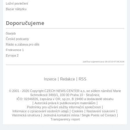
Ložní povlečení
Bazar nábytku
Doporučujeme
Starjob
České podcasty
Rádio a zábava pro děti
Frekvence 1
Evropa 2
patička vygenerovaná: 09:10:13 07.08.2026
Inzerce
Redakce
RSS
© 2001 - 2026 Copyright
CZECH NEWS CENTER a.s.
se sídlem náměstí Marie
Schmolkové 3493/1, 100 00 Praha 10 - Strašnice,
IČO: 02346826, zapsána v OR, sp.zn. B 19490 a dodavatelé obsahu
Autorská práva k publikovaným materiálům
Podmínky pro užívání služby informační společnosti
Informace o zpracování osobních údajů
Cookies
Nastavení soukromí
Vlastnická struktura
Jednotná kontaktní místa / Single Points od Contact
Transparency report