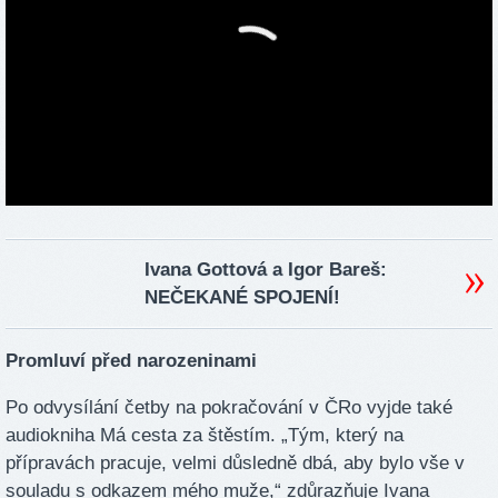
Ivana Gottová a Igor Bareš:
NEČEKANÉ SPOJENÍ!
Promluví před narozeninami
Po odvysílání četby na pokračování v ČRo vyjde také
audiokniha Má cesta za štěstím. „Tým, který na
přípravách pracuje, velmi důsledně dbá, aby bylo vše v
souladu s odkazem mého muže,“ zdůrazňuje Ivana