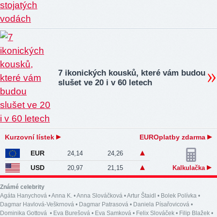
7 ikonických kousků, které vám budou
slušet ve 20 i v 60 letech
Kurzovní lístek
EUROplatby zdarma
EUR
24,14
24,26
USD
20,97
21,15
Kalkulačka
Známé celebrity
Agáta Hanychová
•
Anna K.
•
Anna Slováčková
•
Artur Štaidl
•
Bolek Polívka
•
Dagmar Havlová-Veškrnová
•
Dagmar Patrasová
•
Daniela Písařovicová
•
Dominika Gottová
•
Eva Burešová
•
Eva Samková
•
Felix Slováček
•
Filip Blažek
•