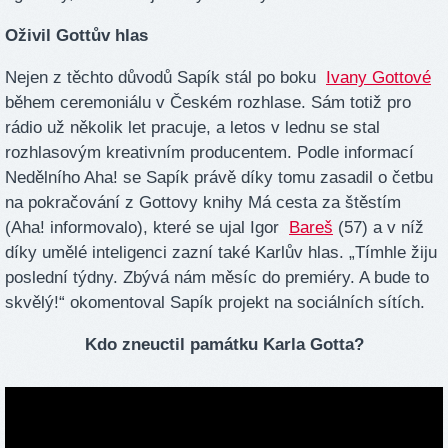
Oživil Gottův hlas
Nejen z těchto důvodů Sapík stál po boku
Ivany Gottové
během ceremoniálu v Českém rozhlase. Sám totiž pro
rádio už několik let pracuje, a letos v lednu se stal
rozhlasovým kreativním producentem. Podle informací
Nedělního Aha! se Sapík právě díky tomu zasadil o četbu
na pokračování z Gottovy knihy Má cesta za štěstím
(Aha! informovalo), které se ujal Igor
Bareš
(57) a v níž
díky umělé inteligenci zazní také Karlův hlas. „Tímhle žiju
poslední týdny. Zbývá nám měsíc do premiéry. A bude to
skvělý!“ okomentoval Sapík projekt na sociálních sítích.
Kdo zneuctil památku Karla Gotta?