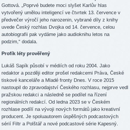
Gottová. „Poprvé budete moci slyšet Karlův hlas
vytvořený umělou inteligencí ve čtvrtek 13. července v
předvečer výročí jeho narozenin, vybrané díly z knihy
uvede Český rozhlas Dvojka od 14. července, celou
autobiografii pak vydáme jako audioknihu letos na
podzim,“ dodala.
Profík léty prověřený
Lukáš Sapík působí v médiích od roku 2004. Jako
redaktor a později editor prošel redakcemi Práva, České
tiskové kanceláře a Mladé fronty Dnes. V roce 2015
nastoupil do zpravodajství Českého rozhlasu, nejprve vedl
pražskou redakci a následně se podílel na řízení
regionálních redakcí. Od ledna 2023 se v Českém
rozhlase podílí na vývoji nových formátů jako kreativní
producent. Je spoluautorem úspěšných podcastových
sérií Filtr a Polštář a nové podcastové série Kapesný.