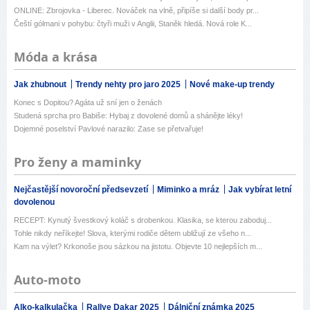
ONLINE: Zbrojovka - Liberec. Nováček na vlně, připíše si další body pr...
Čeští gólmani v pohybu: čtyři muži v Anglii, Staněk hledá. Nová role K...
Móda a krása
Jak zhubnout
Trendy nehty pro jaro 2025
Nové make-up trendy
Konec s Dopitou? Agáta už sní jen o ženách
Studená sprcha pro Babiše: Hybaj z dovolené domů a shánějte léky!
Dojemné poselství Pavlové narazilo: Zase se přetvařuje!
Pro ženy a maminky
Nejčastější novoroční předsevzetí
Miminko a mráz
Jak vybírat letní
dovolenou
RECEPT: Kynutý švestkový koláč s drobenkou. Klasika, se kterou zaboduj...
Tohle nikdy neříkejte! Slova, kterými rodiče dětem ubližují ze všeho n...
Kam na výlet? Krkonoše jsou sázkou na jistotu. Objevte 10 nejlepších m...
Auto-moto
Alko-kalkulačka
Rallye Dakar 2025
Dálniční známka 2025