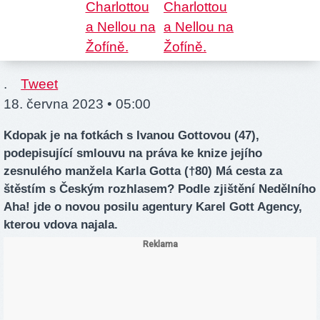
.
Tweet
18. června 2023 • 05:00
Kdopak je na fotkách s Ivanou Gottovou (47),
podepisující smlouvu na práva ke knize jejího
zesnulého manžela Karla Gotta (†80) Má cesta za
štěstím s Českým rozhlasem? Podle zjištění Nedělního
Aha! jde o novou posilu agentury Karel Gott Agency,
kterou vdova najala.