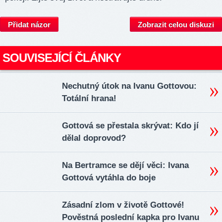
Přidat názor
Zobrazit celou diskuzi
SOUVISEJÍCÍ ČLÁNKY
Nechutný útok na Ivanu Gottovou:
Totální hrana!
Gottová se přestala skrývat: Kdo jí
dělal doprovod?
Na Bertramce se dějí věci: Ivana
Gottová vytáhla do boje
Zásadní zlom v životě Gottové!
Pověstná poslední kapka pro Ivanu