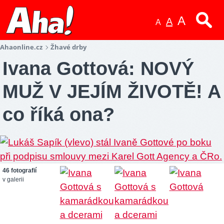
A
A
A
Ahaonline.cz
Žhavé drby
Ivana Gottová: NOVÝ
MUŽ V JEJÍM ŽIVOTĚ! A
co říká ona?
46 fotografií
v galerii