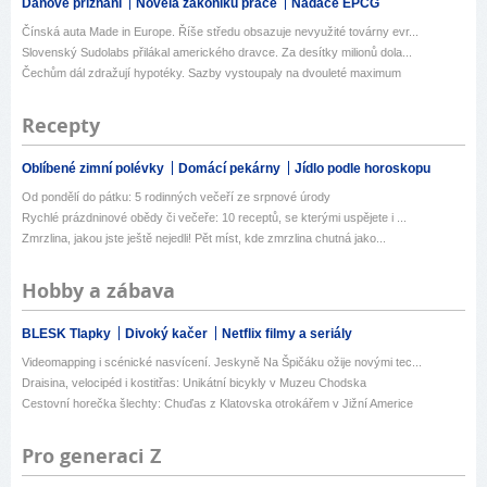
Daňové přiznání
Novela zákoníku práce
Nadace EPCG
Čínská auta Made in Europe. Říše středu obsazuje nevyužité továrny evr...
Slovenský Sudolabs přilákal amerického dravce. Za desítky milionů dola...
Čechům dál zdražují hypotéky. Sazby vystoupaly na dvouleté maximum
Recepty
Oblíbené zimní polévky
Domácí pekárny
Jídlo podle horoskopu
Od pondělí do pátku: 5 rodinných večeří ze srpnové úrody
Rychlé prázdninové obědy či večeře: 10 receptů, se kterými uspějete i ...
Zmrzlina, jakou jste ještě nejedli! Pět míst, kde zmrzlina chutná jako...
Hobby a zábava
BLESK Tlapky
Divoký kačer
Netflix filmy a seriály
Videomapping i scénické nasvícení. Jeskyně Na Špičáku ožije novými tec...
Draisina, velocipéd i kostitřas: Unikátní bicykly v Muzeu Chodska
Cestovní horečka šlechty: Chuďas z Klatovska otrokářem v Jižní Americe
Pro generaci Z