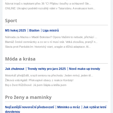
Návrat tropů s teplotami přes 36 °C! Přijdou i bouřky a ochlazení! Sle...
ONLINE: Ukrajinci podnikli rozsáhlý nálet v Tatarstánu. A evakuace kem...
Sport
MS hokej 2025
Biatlon
Liga mistrů
Náhrada za Macka v Mladé Boleslavi? Opora Vlašimi to nebude, přichází ...
Blamáž české osmnáctky a co se s ní musí stát. Velká zkouška, pranýř n...
Slavia proti Pardubicím: historický start, uragán a těžká adaptace. Al...
Móda a krása
Jak zhubnout
Trendy nehty pro jaro 2025
Nové make-up trendy
Motorkář předjížděl, srazil seniora na přechodu: Jeden mrtvý, jeden tě...
Žilková volá Agátě: Překvapivé obavy z reakce Korduly!
Boj o život Růžičkové: Já jsem šlápla a letěla jsem
Pro ženy a maminky
Nejčastější novoroční předsevzetí
Miminko a mráz
Jak vybírat letní
dovolenou