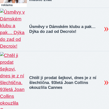
reklama
Úsměvy v Dámském klubu a pak…
Dýka do zad od Decroix!
Chtěl ji prodat šejkovi, dnes je z ní
šlechtična. 93letá Joan Collins
okouzlila Cannes