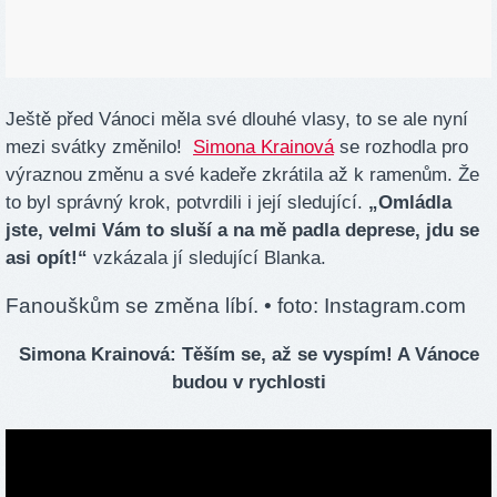
Ještě před Vánoci měla své dlouhé vlasy, to se ale nyní
mezi svátky změnilo!
Simona Krainová
se rozhodla pro
výraznou změnu a své kadeře zkrátila až k ramenům. Že
to byl správný krok, potvrdili i její sledující.
„Omládla
jste, velmi Vám to sluší a na mě padla deprese, jdu se
asi opít!“
vzkázala jí sledující Blanka.
Fanouškům se změna líbí.
• foto: Instagram.com
Simona Krainová: Těším se, až se vyspím! A Vánoce
budou v rychlosti