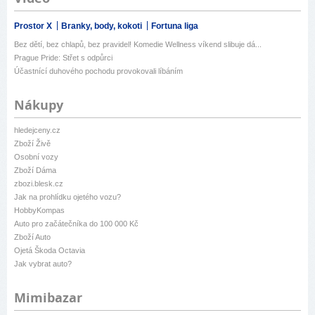
Prostor X
Branky, body, kokoti
Fortuna liga
Bez dětí, bez chlapů, bez pravidel! Komedie Wellness víkend slibuje dá...
Prague Pride: Střet s odpůrci
Účastnící duhového pochodu provokovali líbáním
Nákupy
hledejceny.cz
Zboží Živě
Osobní vozy
Zboží Dáma
zbozi.blesk.cz
Jak na prohlídku ojetého vozu?
HobbyKompas
Auto pro začátečníka do 100 000 Kč
Zboží Auto
Ojetá Škoda Octavia
Jak vybrat auto?
Mimibazar