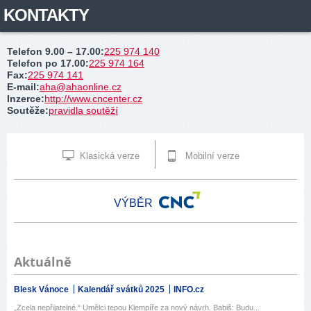
KONTAKTY
Telefon 9.00 – 17.00
:
225 974 140
Telefon po 17.00
:
225 974 164
Fax
:
225 974 141
E-mail
:
aha@ahaonline.cz
Inzerce
:
http://www.cncenter.cz
Soutěže
:
pravidla soutěží
Klasická verze
Mobilní verze
VÝBĚR
Aktuálně
Blesk Vánoce
Kalendář svátků 2025
INFO.cz
„Zcela nepřijatelné.“ Umělci tepou Klempíře za nový návrh. Babiš: Budu...