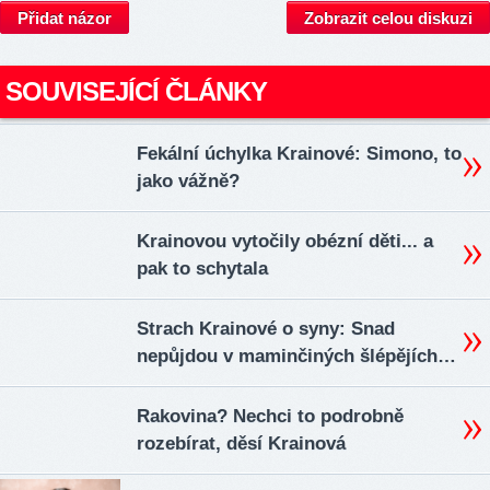
Přidat názor
Zobrazit celou diskuzi
SOUVISEJÍCÍ ČLÁNKY
Fekální úchylka Krainové: Simono, to
jako vážně?
Krainovou vytočily obézní děti... a
pak to schytala
Strach Krainové o syny: Snad
nepůjdou v maminčiných šlépějích…
Rakovina? Nechci to podrobně
rozebírat, děsí Krainová