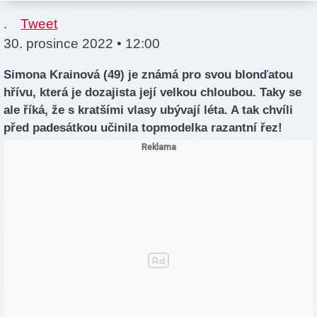
.
Tweet
30. prosince 2022 • 12:00
Simona Krainová (49) je známá pro svou blonďatou
hřívu, která je dozajista její velkou chloubou. Taky se
ale říká, že s kratšími vlasy ubývají léta. A tak chvíli
před padesátkou učinila topmodelka razantní řez!