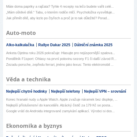
Máte doma papriky a rajčata? Tyhle 4 recepty na lečo budete vařit celé...
„Mám ošklivé dítě.“ Tabu, o kterém rodiče mlčí. Psycholožka vysvětluje...
Jak přimět dítě, aby lezlo po čtyřech a proč je to tak důležité? Porad...
Auto-moto
Alko-kalkulačka
Rallye Dakar 2025
Dálniční známka 2025
Anketa Ojetina roku 2026 pokračuje: Hlasujte pro nejúspornější spalova...
Pondělník F1sport: Ohlasy na první polovinu sezony F1 či další závod R...
Zezadu porsche, zepředu ferrari, jméno jako lexus: Tento elektromobil ...
Věda a technika
Nejlepší chytré hodinky
Nejlepší telefony
Nejlepší VPN – srovnání
Konec hranaté nudy u Apple Watch. Apple zvažuje náramek bez displeje, ...
Nejlepší příslušenství do kanceláře. Alzácký čistič za 179 Kč se posta...
Google vrátí do Androidu integrované zamykání aplikací. Výrobci si dos...
Ekonomika a byznys