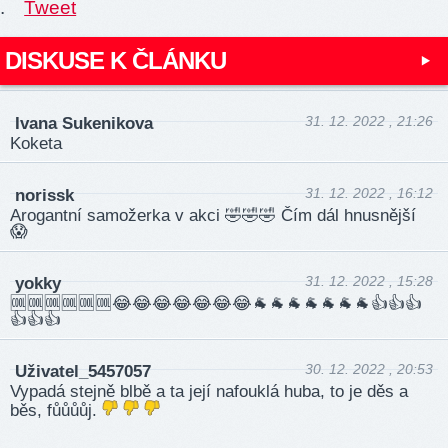
.
Tweet
DISKUSE K ČLÁNKU
31. 12. 2022 , 21:26
Ivana Sukenikova
Koketa
31. 12. 2022 , 16:12
norissk
Arogantní samožerka v akci 🤣🤣🤣 Čím dál hnusnější
😱
31. 12. 2022 , 15:28
yokky
🆒🆒🆒🆒­🆒🆒😂😂😂😂­😂😂😂🐐🐐🐐­🐐🐐🐐🐐👍👍­👍
👍👍👍
30. 12. 2022 , 20:53
Uživatel_5457057
Vypadá stejně blbě a ta její nafouklá huba, to je děs a
běs, fůůůůj.