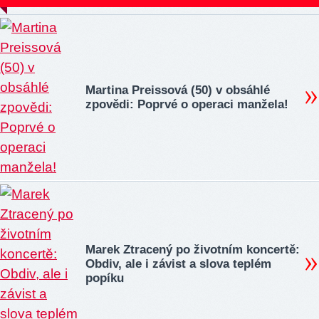
Martina Preissová (50) v obsáhlé
zpovědi: Poprvé o operaci manžela!
Marek Ztracený po životním koncertě:
Obdiv, ale i závist a slova teplém
popíku