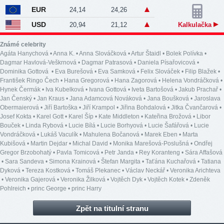
EUR
24,14
24,26
USD
20,94
21,12
Kalkulačka
Známé celebrity
Agáta Hanychová
•
Anna K.
•
Anna Slováčková
•
Artur Štaidl
•
Bolek Polívka
•
Dagmar Havlová-Veškrnová
•
Dagmar Patrasová
•
Daniela Písařovicová
•
Dominika Gottová
•
Eva Burešová
•
Eva Samková
•
Felix Slováček
•
Filip Blažek
•
František Ringo Čech
•
Hana Gregorová
•
Hana Zagorová
•
Helena Vondráčková
•
Hynek Čermák
•
Iva Kubelková
•
Ivana Gottová
•
Iveta Bartošová
•
Jakub Prachař
•
Jan Čenský
•
Jan Kraus
•
Jana Adamcová Nováková
•
Jana Boušková
•
Jaroslava
Obermaierová
•
Jiří Bartoška
•
Jiří Krampol
•
Jiřina Bohdalová
•
Jitka Čvančarová
•
Josef Kokta
•
Karel Gott
•
Karel Šíp
•
Kate Middleton
•
Kateřina Brožová
•
Libor
Bouček
•
Linda Rybová
•
Lucie Bílá
•
Lucie Borhyová
•
Lucie Šafářová
•
Lucie
Vondráčková
•
Lukáš Vaculík
•
Mahulena Bočanová
•
Marek Eben
•
Marta
Kubišová
•
Martin Dejdar
•
Michal David
•
Monika Marešová-Poslušná
•
Ondřej
Gregor Brzobohatý
•
Pavla Tomicová
•
Petr Janda
•
Rey Koranteng
•
Sára Affašová
•
Sara Sandeva
•
Simona Krainová
•
Štefan Margita
•
Taťána Kuchařová
•
Tatiana
Dyková
•
Tereza Kostková
•
Tomáš Plekanec
•
Václav Neckář
•
Veronika Arichteva
•
Veronika Gajerová
•
Veronika Žilková
•
Vojtěch Dyk
•
Vojtěch Kotek
•
Zdeněk
Pohlreich
•
princ George
•
princ Harry
Zpět na titulní stranu