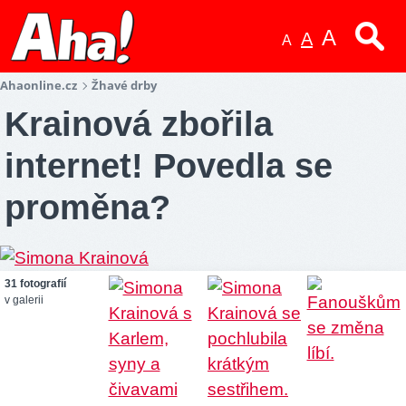
A
A
A
Ahaonline.cz
Žhavé drby
Krainová zbořila
internet! Povedla se
proměna?
31 fotografií
v galerii