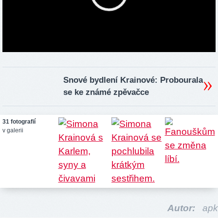
Snové bydlení Krainové: Probourala
se ke známé zpěvačce
31 fotografií
v galerii
Autor:
apk