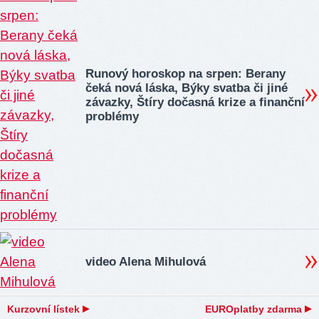
Runový horoskop na srpen: Berany
čeká nová láska, Býky svatba či jiné
závazky, Štíry dočasná krize a finanční
problémy
video Alena Mihulová
Kurzovní lístek
EUROplatby zdarma