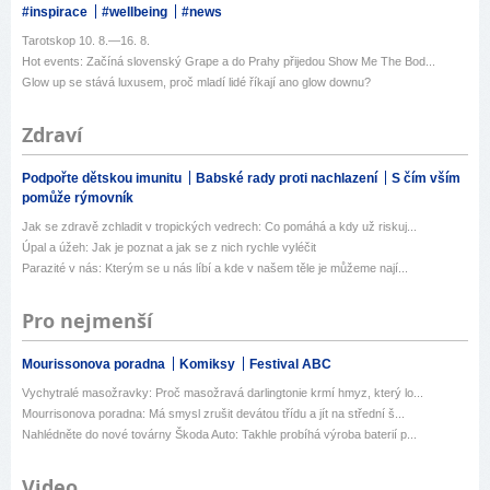
#inspirace
#wellbeing
#news
Tarotskop 10. 8.—16. 8.
Hot events: Začíná slovenský Grape a do Prahy přijedou Show Me The Bod...
Glow up se stává luxusem, proč mladí lidé říkají ano glow downu?
Zdraví
Podpořte dětskou imunitu
Babské rady proti nachlazení
S čím vším
pomůže rýmovník
Jak se zdravě zchladit v tropických vedrech: Co pomáhá a kdy už riskuj...
Úpal a úžeh: Jak je poznat a jak se z nich rychle vyléčit
Parazité v nás: Kterým se u nás líbí a kde v našem těle je můžeme nají...
Pro nejmenší
Mourissonova poradna
Komiksy
Festival ABC
Vychytralé masožravky: Proč masožravá darlingtonie krmí hmyz, který lo...
Mourrisonova poradna: Má smysl zrušit devátou třídu a jít na střední š...
Nahlédněte do nové továrny Škoda Auto: Takhle probíhá výroba baterií p...
Video