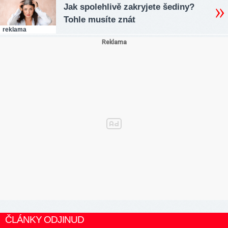
Jak spolehlivě zakryjete šediny?
Tohle musíte znát
reklama
ČLÁNKY ODJINUD