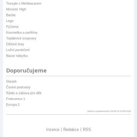
Testujte s Mimibazarem
Monster High
Barbie
Lego
Pyžama
Kosmetika a parfémy
Teplákové soupravy
Dětské boty
Ložní povlečení
Bazar nábytku
Doporučujeme
Starjob
České podcasty
Rádio a zábava pro děti
Frekvence 1
Evropa 2
patička vygenerovaná: 09:40:13 10.08.2026
Inzerce
Redakce
RSS