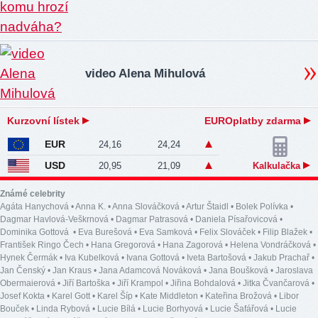
video Alena Mihulová
Kurzovní lístek
EUROplatby zdarma
EUR
24,16
24,24
USD
20,95
21,09
Kalkulačka
Známé celebrity
Agáta Hanychová
•
Anna K.
•
Anna Slováčková
•
Artur Štaidl
•
Bolek Polívka
•
Dagmar Havlová-Veškrnová
•
Dagmar Patrasová
•
Daniela Písařovicová
•
Dominika Gottová
•
Eva Burešová
•
Eva Samková
•
Felix Slováček
•
Filip Blažek
•
František Ringo Čech
•
Hana Gregorová
•
Hana Zagorová
•
Helena Vondráčková
•
Hynek Čermák
•
Iva Kubelková
•
Ivana Gottová
•
Iveta Bartošová
•
Jakub Prachař
•
Jan Čenský
•
Jan Kraus
•
Jana Adamcová Nováková
•
Jana Boušková
•
Jaroslava
Obermaierová
•
Jiří Bartoška
•
Jiří Krampol
•
Jiřina Bohdalová
•
Jitka Čvančarová
•
Josef Kokta
•
Karel Gott
•
Karel Šíp
•
Kate Middleton
•
Kateřina Brožová
•
Libor
Bouček
•
Linda Rybová
•
Lucie Bílá
•
Lucie Borhyová
•
Lucie Šafářová
•
Lucie