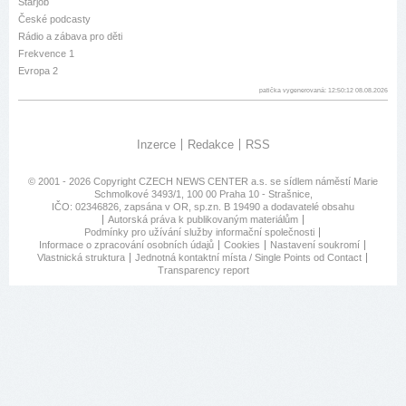
Starjob
České podcasty
Rádio a zábava pro děti
Frekvence 1
Evropa 2
patička vygenerovaná: 12:50:12 08.08.2026
Inzerce
Redakce
RSS
© 2001 - 2026 Copyright
CZECH NEWS CENTER a.s.
se sídlem náměstí Marie
Schmolkové 3493/1, 100 00 Praha 10 - Strašnice,
IČO: 02346826, zapsána v OR, sp.zn. B 19490 a dodavatelé obsahu
Autorská práva k publikovaným materiálům
Podmínky pro užívání služby informační společnosti
Informace o zpracování osobních údajů
Cookies
Nastavení soukromí
Vlastnická struktura
Jednotná kontaktní místa / Single Points od Contact
Transparency report