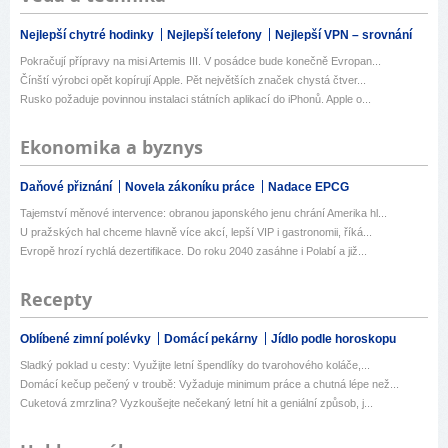
Nejlepší chytré hodinky
Nejlepší telefony
Nejlepší VPN – srovnání
Pokračují přípravy na misi Artemis III. V posádce bude konečně Evropan...
Čínští výrobci opět kopírují Apple. Pět největších značek chystá čtver...
Rusko požaduje povinnou instalaci státních aplikací do iPhonů. Apple o...
Ekonomika a byznys
Daňové přiznání
Novela zákoníku práce
Nadace EPCG
Tajemství měnové intervence: obranou japonského jenu chrání Amerika hl...
U pražských hal chceme hlavně více akcí, lepší VIP i gastronomii, říká...
Evropě hrozí rychlá dezertifikace. Do roku 2040 zasáhne i Polabí a již...
Recepty
Oblíbené zimní polévky
Domácí pekárny
Jídlo podle horoskopu
Sladký poklad u cesty: Využijte letní špendlíky do tvarohového koláče,...
Domácí kečup pečený v troubě: Vyžaduje minimum práce a chutná lépe než...
Cuketová zmrzlina? Vyzkoušejte nečekaný letní hit a geniální způsob, j...