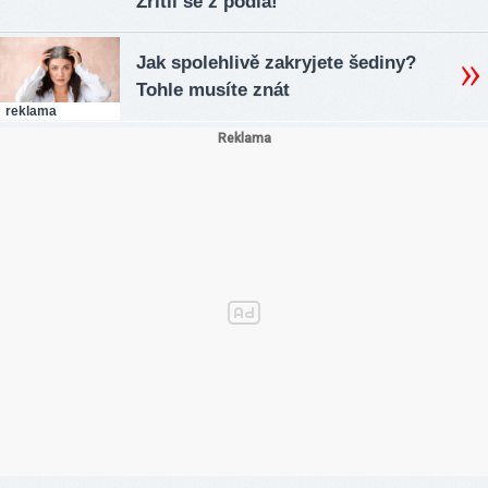
Zřítil se z pódia!
Jak spolehlivě zakryjete šediny?
Tohle musíte znát
reklama