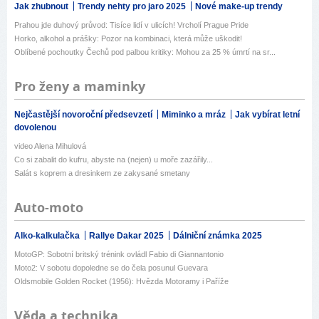
Jak zhubnout
Trendy nehty pro jaro 2025
Nové make-up trendy
Prahou jde duhový průvod: Tisíce lidí v ulicích! Vrcholí Prague Pride
Horko, alkohol a prášky: Pozor na kombinaci, která může uškodit!
Oblíbené pochoutky Čechů pod palbou kritiky: Mohou za 25 % úmrtí na sr...
Pro ženy a maminky
Nejčastější novoroční předsevzetí
Miminko a mráz
Jak vybírat letní
dovolenou
video Alena Mihulová
Co si zabalit do kufru, abyste na (nejen) u moře zazářily...
Salát s koprem a dresinkem ze zakysané smetany
Auto-moto
Alko-kalkulačka
Rallye Dakar 2025
Dálniční známka 2025
MotoGP: Sobotní britský trénink ovládl Fabio di Giannantonio
Moto2: V sobotu dopoledne se do čela posunul Guevara
Oldsmobile Golden Rocket (1956): Hvězda Motoramy i Paříže
Věda a technika