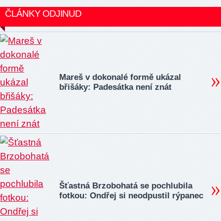
ČLÁNKY ODJINUD
Mareš v dokonalé formě ukázal
břišáky: Padesátka není znát
Šťastná Brzobohatá se pochlubila
fotkou: Ondřej si neodpustil rýpanec