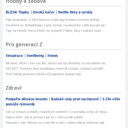
Hobby a zábava
BLESK Tlapky
Divoký kačer
Netflix filmy a seriály
Filip Vondrášek: V Jižní Americe si lidé plují životem mnohem lehčeji,...
Osvěžení ve Schladmingu: Lamy, ferraty i koulovačka v létě jsou jen pá...
Tipy na víkend: Harry Potter na výstavě! Folklor, bitvy i setkání vodn...
Pro generaci Z
#inspirace
#wellbeing
#news
Alt news: MGK v tom zas lítá, Jared Leto byl obviněný ze sexuálního ob...
RECEPT: Perfektní letní kombinace, které tě zchladí, i kdybys nechtěl*...
Proč každá generace hledá svůj signature beauty look
Zdraví
Podpořte dětskou imunitu
Babské rady proti nachlazení
S čím vším
pomůže rýmovník
Jak se zdravě zchladit v tropických vedrech: Co pomáhá a kdy už riskuj...
Úpal a úžeh: Jak je poznat a jak se z nich rychle vyléčit
Parazité v nás: Kterým se u nás líbí a kde v našem těle je můžeme nají...