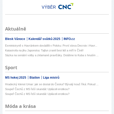
VÝBĚR
Aktuálně
Blesk Vánoce
Kalendář svátků 2025
INFO.cz
Exministryně s Havránkem dováděli v Polsku: První slova Decroix i Havr...
Katastrofa na jihu Japonska: Tajfun zranil šest lidí a míří k Číně!
Sázka na senátní volby a zklamané pravičáky. Dotáhne to Kuba s hnutím ...
Sport
MS hokej 2025
Biatlon
Liga mistrů
Hradecký klenot Umar: jak se dostal do Česka? Bývalý kouč říká: Pokud ...
Soupeř Čechů z MS řeší skandál: Upláceli erotikou?
Soupeř Čechů z MS řeší skandál: Upláceli erotikou?
Móda a krása