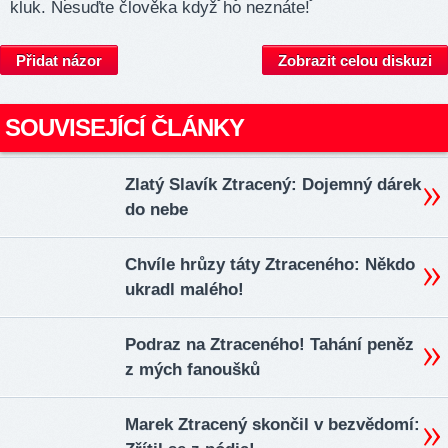
kluk. Nesuďte člověka když ho neznáte!
Přidat názor
Zobrazit celou diskuzi
SOUVISEJÍCÍ ČLÁNKY
Zlatý Slavík Ztracený: Dojemný dárek
do nebe
Chvíle hrůzy táty Ztraceného: Někdo
ukradl malého!
Podraz na Ztraceného! Tahání peněz
z mých fanoušků
Marek Ztracený skončil v bezvědomí: