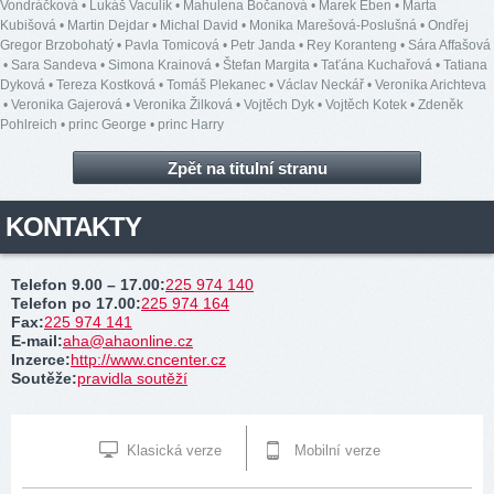
Vondráčková
•
Lukáš Vaculík
•
Mahulena Bočanová
•
Marek Eben
•
Marta
Kubišová
•
Martin Dejdar
•
Michal David
•
Monika Marešová-Poslušná
•
Ondřej
Gregor Brzobohatý
•
Pavla Tomicová
•
Petr Janda
•
Rey Koranteng
•
Sára Affašová
•
Sara Sandeva
•
Simona Krainová
•
Štefan Margita
•
Taťána Kuchařová
•
Tatiana
Dyková
•
Tereza Kostková
•
Tomáš Plekanec
•
Václav Neckář
•
Veronika Arichteva
•
Veronika Gajerová
•
Veronika Žilková
•
Vojtěch Dyk
•
Vojtěch Kotek
•
Zdeněk
Pohlreich
•
princ George
•
princ Harry
Zpět na titulní stranu
KONTAKTY
Telefon 9.00 – 17.00
:
225 974 140
Telefon po 17.00
:
225 974 164
Fax
:
225 974 141
E-mail
:
aha@ahaonline.cz
Inzerce
:
http://www.cncenter.cz
Soutěže
:
pravidla soutěží
Klasická verze
Mobilní verze