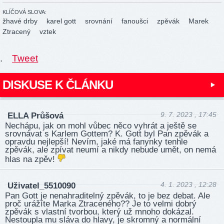
KLÍČOVÁ SLOVA:
žhavé drby
karel gott
srovnání
fanoušci
zpěvák
Marek
Ztracený
vztek
.
Tweet
DISKUSE K ČLÁNKU
9. 7. 2023 , 17:45
ELLA Průšová
Nechápu, jak on mohl vůbec něco vyhrát a ještě se
srovnávat s Karlem Gottem? K. Gott byl Pan zpěvák a
opravdu nejlepší! Nevím, jaké má fanynky tenhle
zpěvák, ale zpívat neumí a nikdy nebude umět, on nemá
hlas na zpěv!
4. 1. 2023 , 12:28
Uživatel_5510090
Pan Gott je nenahraditelný zpěvák, to je bez debat. Ale
proč urážíte Marka Ztraceného?? Je to velmi dobrý
zpěvák s vlastní tvorbou, který už mnoho dokázal.
Nestoupla mu sláva do hlavy, je skromný a normální