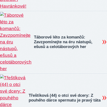
Táborové léto za komančů:
Zavzpomínejte na éru nástupů,
ešusů a celotáborových her
Třeštíková (44) o otci své dcery: Z
pouhého dárce spermatu je pravý táta