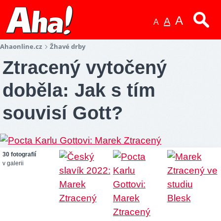
A
A
A
Ahaonline.cz
Žhavé drby
Ztracený vytočený
doběla: Jak s tím
souvisí Gott?
30 fotografií
v galerii