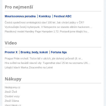
Pro nejmenší
Mourissonova poradna
Komiksy
Festival ABC
Česká společnost ornitologická slaví 100 let: Jak chrání ptáky v ČR?
Vyzkoušejte český kyberpunk. V Netspectre se stanete elitním hackerem ...
Plastikový model Handley Page Hampden 1:72: Postavili jsme létající ku...
Video
Prostor X
Branky, body, kokoti
Fortuna liga
Prague Pride vrcholí: Tisíce lidí v ulicích, jde duhový průvod! (8. sr...
Hra světel na fasádě slavné vily: Tugendhat slaví 25 let na seznamu UN...
Létající klavír Marka Ztraceného na Letné
Nákupy
hledejceny.cz
Zboží Živě
Osobní vozy
Zboží Dáma
zbozi.blesk.cz