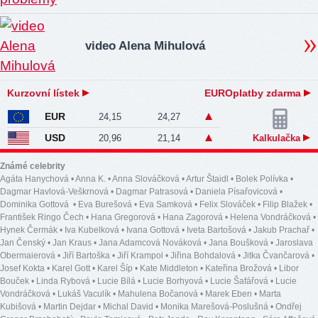
video Alena Mihulová
Kurzovní lístek
EUROplatby zdarma
EUR
24,15
24,27
USD
20,96
21,14
Kalkulačka
Známé celebrity
Agáta Hanychová
•
Anna K.
•
Anna Slováčková
•
Artur Štaidl
•
Bolek Polívka
•
Dagmar Havlová-Veškrnová
•
Dagmar Patrasová
•
Daniela Písařovicová
•
Dominika Gottová
•
Eva Burešová
•
Eva Samková
•
Felix Slováček
•
Filip Blažek
•
František Ringo Čech
•
Hana Gregorová
•
Hana Zagorová
•
Helena Vondráčková
•
Hynek Čermák
•
Iva Kubelková
•
Ivana Gottová
•
Iveta Bartošová
•
Jakub Prachař
•
Jan Čenský
•
Jan Kraus
•
Jana Adamcová Nováková
•
Jana Boušková
•
Jaroslava
Obermaierová
•
Jiří Bartoška
•
Jiří Krampol
•
Jiřina Bohdalová
•
Jitka Čvančarová
•
Josef Kokta
•
Karel Gott
•
Karel Šíp
•
Kate Middleton
•
Kateřina Brožová
•
Libor
Bouček
•
Linda Rybová
•
Lucie Bílá
•
Lucie Borhyová
•
Lucie Šafářová
•
Lucie
Vondráčková
•
Lukáš Vaculík
•
Mahulena Bočanová
•
Marek Eben
•
Marta
Kubišová
•
Martin Dejdar
•
Michal David
•
Monika Marešová-Poslušná
•
Ondřej