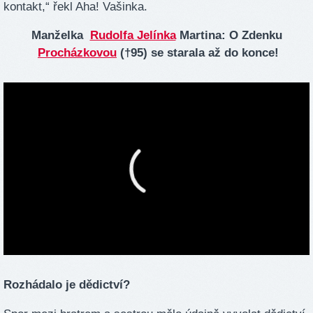
kontakt,“ řekl Aha! Vašinka.
Manželka
Rudolfa Jelínka
Martina: O Zdenku
Procházkovou
(†95) se starala až do konce!
Rozhádalo je dědictví?