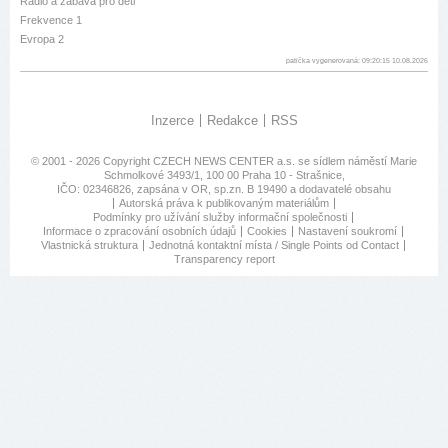
Rádio a zábava pro děti
Frekvence 1
Evropa 2
patička vygenerovaná: 09:20:15 10.08.2026
Inzerce
Redakce
RSS
© 2001 - 2026 Copyright
CZECH NEWS CENTER a.s.
se sídlem náměstí Marie
Schmolkové 3493/1, 100 00 Praha 10 - Strašnice,
IČO: 02346826, zapsána v OR, sp.zn. B 19490 a dodavatelé obsahu
Autorská práva k publikovaným materiálům
Podmínky pro užívání služby informační společnosti
Informace o zpracování osobních údajů
Cookies
Nastavení soukromí
Vlastnická struktura
Jednotná kontaktní místa / Single Points od Contact
Transparency report