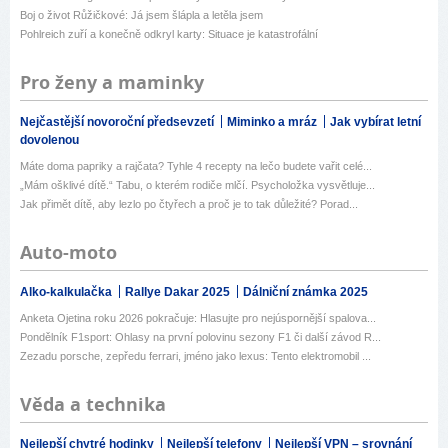
Boj o život Růžičkové: Já jsem šlápla a letěla jsem
Pohlreich zuří a konečně odkryl karty: Situace je katastrofální
Pro ženy a maminky
Nejčastější novoroční předsevzetí
Miminko a mráz
Jak vybírat letní
dovolenou
Máte doma papriky a rajčata? Tyhle 4 recepty na lečo budete vařit celé...
„Mám ošklivé dítě.“ Tabu, o kterém rodiče mlčí. Psycholožka vysvětluje...
Jak přimět dítě, aby lezlo po čtyřech a proč je to tak důležité? Porad...
Auto-moto
Alko-kalkulačka
Rallye Dakar 2025
Dálniční známka 2025
Anketa Ojetina roku 2026 pokračuje: Hlasujte pro nejúspornější spalova...
Pondělník F1sport: Ohlasy na první polovinu sezony F1 či další závod R...
Zezadu porsche, zepředu ferrari, jméno jako lexus: Tento elektromobil ...
Věda a technika
Nejlepší chytré hodinky
Nejlepší telefony
Nejlepší VPN – srovnání