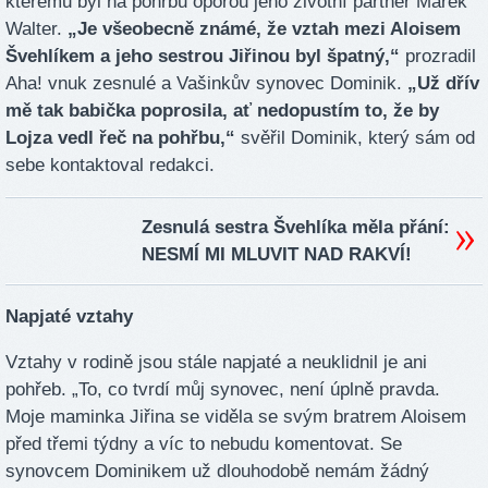
kterému byl na pohřbu oporou jeho životní partner Marek
Walter.
„Je všeobecně známé, že vztah mezi Aloisem
Švehlíkem a jeho sestrou Jiřinou byl špatný,“
prozradil
Aha! vnuk zesnulé a Vašinkův synovec Dominik.
„Už dřív
mě tak babička poprosila, ať nedopustím to, že by
Lojza vedl řeč na pohřbu,“
svěřil Dominik, který sám od
sebe kontaktoval redakci.
Zesnulá sestra Švehlíka měla přání:
NESMÍ MI MLUVIT NAD RAKVÍ!
Napjaté vztahy
Vztahy v rodině jsou stále napjaté a neuklidnil je ani
pohřeb. „To, co tvrdí můj synovec, není úplně pravda.
Moje maminka Jiřina se viděla se svým bratrem Aloisem
před třemi týdny a víc to nebudu komentovat. Se
synovcem Dominikem už dlouhodobě nemám žádný