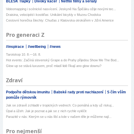
BLESK Tlapky
Divoký kačer
Netflix filmy a seriály
Videomapping i scénické nasvícení. Jeskyně Na Špičáku ožije novými tec...
Draisina, velocipéd i kostitřas: Unikátní bicykly v Muzeu Chodska
Cestovní horečka šlechty: Chuďas z Klatovska otrokářem v Jižní Americe
Pro generaci Z
#inspirace
#wellbeing
#news
Tarotskop 10. 8.—16. 8.
Hot events: Začíná slovenský Grape a do Prahy přijedou Show Me The Bod...
Glow up se stává luxusem, proč mladí lidé říkají ano glow downu?
Zdraví
Podpořte dětskou imunitu
Babské rady proti nachlazení
S čím vším
pomůže rýmovník
Jak se zdravě zchladit v tropických vedrech: Co pomáhá a kdy už riskuj...
Úpal a úžeh: Jak je poznat a jak se z nich rychle vyléčit
Parazité v nás: Kterým se u nás líbí a kde v našem těle je můžeme nají...
Pro nejmenší