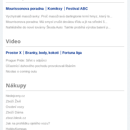
Mourissonova poradna
Komiksy
Festival ABC
Vychytralé masožravky: Proč masožravá darlingtonie krmí hmyz, který lo...
Mourrisonova poradna: Má smysl zrušit devátou třídu a jít na střední š...
Nahlédněte do nové továrny Škoda Auto: Takhle probíhá výroba baterií p...
Video
Prostor X
Branky, body, kokoti
Fortuna liga
Prague Pride: Střet s odpůrci
Účastnící duhového pochodu provokovali líbáním
Nicolas o coming outu
Nákupy
hledejceny.cz
Zboží Živě
Osobní vozy
Zboží Dáma
zbozi.blesk.cz
Jak na prohlídku ojetého vozu?
HobbyKompas