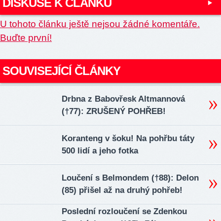
DISKUSE K ČLÁNKU
U tohoto článku ještě nejsou žádné komentáře.
Buďte první!
SOUVISEJÍCÍ ČLÁNKY
Drbna z Babovřesk Altmannová
(†77): ZRUŠENÝ POHŘEB!
Koranteng v šoku! Na pohřbu táty
500 lidí a jeho fotka
Loučení s Belmondem (†88): Delon
(85) přišel až na druhý pohřeb!
Poslední rozloučení se Zdenkou