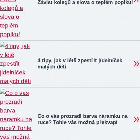
Závist kolegů a slova o teplém popíku!
4 tipy, jak v létě zpestřit jídelníček
malých dětí
Co o vás prozradí barva náramku na
ruce? Tohle vás možná překvapí