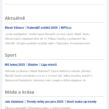
Aktuálně
Blesk Vánoce
Kalendář svátků 2025
INFO.cz
„Zcela nepřijatelné.“ Umělci tepou Klempíře za nový návrh. Babiš: Budu...
Návrat tropů s teplotami přes 36 °C! Přijdou i bouřky a ochlazení! Sle...
ONLINE: Ukrajinci podnikli rozsáhlý nálet v Tatarstánu. A evakuace kem...
Sport
MS hokej 2025
Biatlon
Liga mistrů
Náhrada za Macka v Mladé Boleslavi? Opora Vlašimi to nebude, přichází ...
Blamáž české osmnáctky a co se s ní musí stát. Velká zkouška, pranýř n...
Slavia proti Pardubicím: historický start, uragán a těžká adaptace. Al...
Móda a krása
Jak zhubnout
Trendy nehty pro jaro 2025
Nové make-up trendy
Žilková volá Agátě: Překvapivé obavy z reakce Korduly!