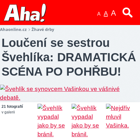
A
A
A
Ahaonline.cz
Žhavé drby
Loučení se sestrou
Švehlíka: DRAMATICKÁ
SCÉNA PO POHŘBU!
21 fotografií
v galerii