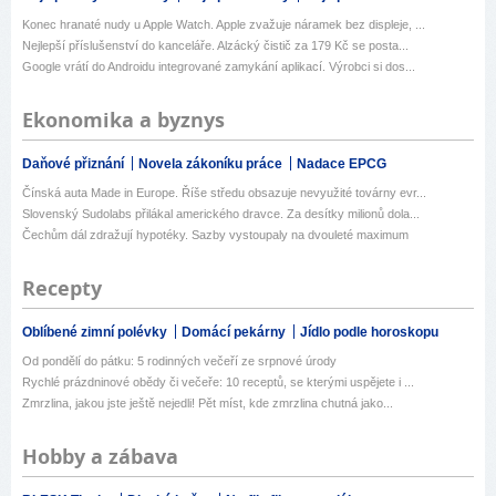
Konec hranaté nudy u Apple Watch. Apple zvažuje náramek bez displeje, ...
Nejlepší příslušenství do kanceláře. Alzácký čistič za 179 Kč se posta...
Google vrátí do Androidu integrované zamykání aplikací. Výrobci si dos...
Ekonomika a byznys
Daňové přiznání
Novela zákoníku práce
Nadace EPCG
Čínská auta Made in Europe. Říše středu obsazuje nevyužité továrny evr...
Slovenský Sudolabs přilákal amerického dravce. Za desítky milionů dola...
Čechům dál zdražují hypotéky. Sazby vystoupaly na dvouleté maximum
Recepty
Oblíbené zimní polévky
Domácí pekárny
Jídlo podle horoskopu
Od pondělí do pátku: 5 rodinných večeří ze srpnové úrody
Rychlé prázdninové obědy či večeře: 10 receptů, se kterými uspějete i ...
Zmrzlina, jakou jste ještě nejedli! Pět míst, kde zmrzlina chutná jako...
Hobby a zábava