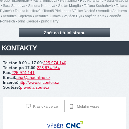
Gregor Brzobohatý
•
Pavla Tomicová
•
Petr Janda
•
Rey Koranteng
•
Sára Affašová
•
Sara Sandeva
•
Simona Krainová
•
Štefan Margita
•
Taťána Kuchařová
•
Tatiana
Dyková
•
Tereza Kostková
•
Tomáš Plekanec
•
Václav Neckář
•
Veronika Arichteva
•
Veronika Gajerová
•
Veronika Žilková
•
Vojtěch Dyk
•
Vojtěch Kotek
•
Zdeněk
Pohlreich
•
princ George
•
princ Harry
Zpět na titulní stranu
KONTAKTY
Telefon 9.00 – 17.00
:
225 974 140
Telefon po 17.00
:
225 974 164
Fax
:
225 974 141
E-mail
:
aha@ahaonline.cz
Inzerce
:
http://www.cncenter.cz
Soutěže
:
pravidla soutěží
Klasická verze
Mobilní verze
VÝBĚR