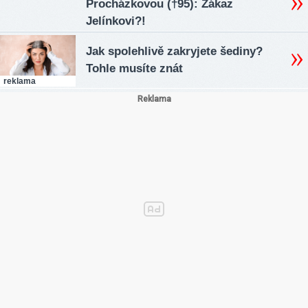
Procházkovou (†95): Zákaz
Jelínkovi?!
Jak spolehlivě zakryjete šediny?
Tohle musíte znát
reklama