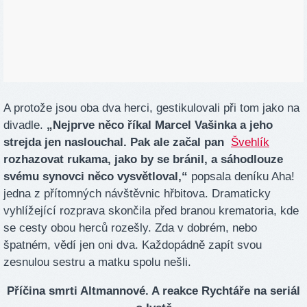
A protože jsou oba dva herci, gestikulovali při tom jako na
divadle.
„Nejprve něco říkal Marcel Vašinka a jeho
strejda jen naslouchal. Pak ale začal pan
Švehlík
rozhazovat rukama, jako by se bránil, a sáhodlouze
svému synovci něco vysvětloval,“
popsala deníku Aha!
jedna z přítomných návštěvnic hřbitova. Dramaticky
vyhlížející rozprava skončila před branou krematoria, kde
se cesty obou herců rozešly. Zda v dobrém, nebo
špatném, vědí jen oni dva. Každopádně zapít svou
zesnulou sestru a matku spolu nešli.
Příčina smrti Altmannové. A reakce Rychtáře na seriál