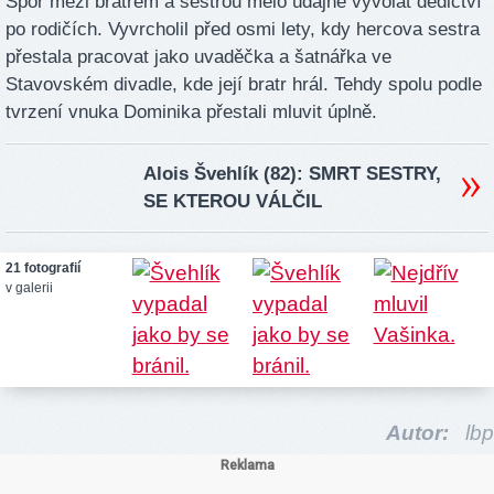
Spor mezi bratrem a sestrou mělo údajně vyvolat dědictví
po rodičích. Vyvrcholil před osmi lety, kdy hercova sestra
přestala pracovat jako uvaděčka a šatnářka ve
Stavovském divadle, kde její bratr hrál. Tehdy spolu podle
tvrzení vnuka Dominika přestali mluvit úplně.
Alois Švehlík (82): SMRT SESTRY,
SE KTEROU VÁLČIL
21 fotografií
v galerii
Autor:
lbp