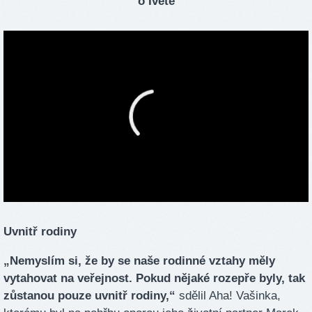
o Ivetě
Uvnitř rodiny
„Nemyslím si, že by se naše rodinné vztahy měly
vytahovat na veřejnost. Pokud nějaké rozepře byly, tak
zůstanou pouze uvnitř rodiny,“
sdělil Aha! Vašinka,