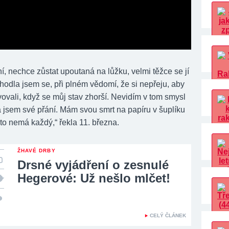
í, nechce zůstat upoutaná na lůžku, velmi těžce se jí
hodla jsem se, při plném vědomí, že si nepřeju, aby
ovali, když se můj stav zhorší. Nevidím v tom smysl
 jsem své přání. Mám svou smrt na papíru v šuplíku
to nemá každý,“ řekla 11. března.
ŽHAVÉ DRBY
Drsné vyjádření o zesnulé
Hegerové: Už nešlo mlčet!
CELÝ ČLÁNEK