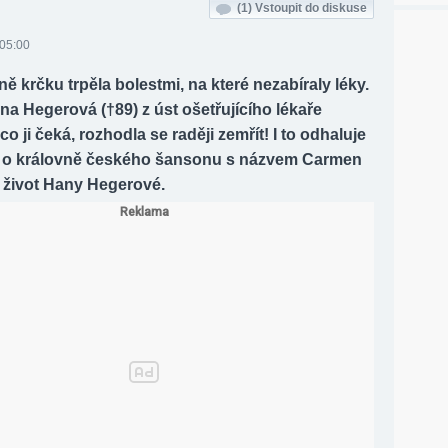
(1)
Vstoupit do diskuse
 05:00
ě krčku trpěla bolestmi, na které nezabíraly léky.
a Hegerová (†89) z úst ošetřujícího lékaře
co ji čeká, rozhodla se raději zemřít! I to odhaluje
 o královně českého šansonu s názvem Carmen
 život Hany Hegerové.