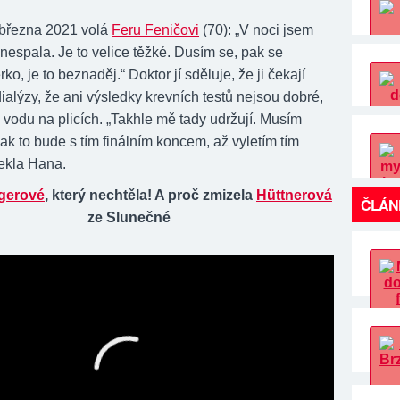
 března 2021 volá
Feru Feničovi
(70): „V noci jsem
nespala. Je to velice těžké. Dusím se, pak se
ko, je to beznaděj.“ Doktor jí sděluje, že ji čekají
ialýzy, že ani výsledky krevních testů nejsou dobré,
 vodu na plicích. „Takhle mě tady udržují. Musím
, jak to bude s tím finálním koncem, až vyletím tím
ekla Hana.
gerové
, který nechtěla! A proč zmizela
Hüttnerová
ČLÁN
ze Slunečné