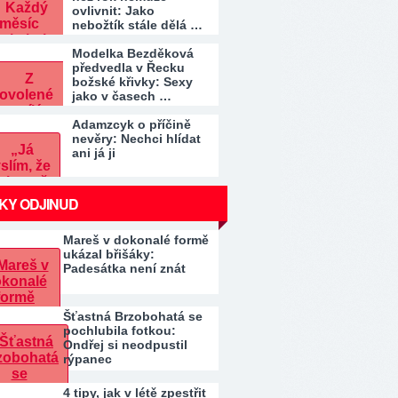
ovlivnit: Jako
nebožtík stále dělá …
Modelka Bezděková
předvedla v Řecku
božské křivky: Sexy
jako v časech …
Adamzcyk o příčině
nevěry: Nechci hlídat
ani já ji
KY ODJINUD
Mareš v dokonalé formě
ukázal břišáky:
Padesátka není znát
Šťastná Brzobohatá se
pochlubila fotkou:
Ondřej si neodpustil
rýpanec
4 tipy, jak v létě zpestřit