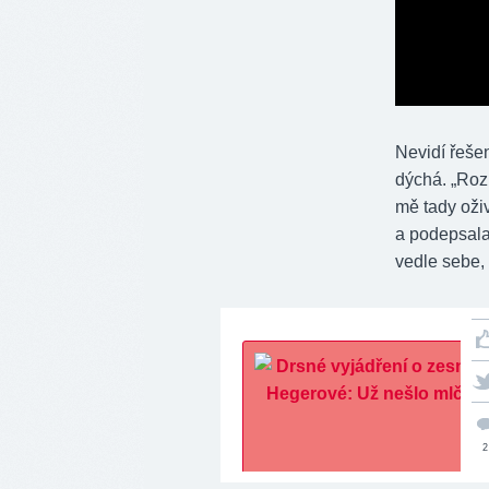
Nevidí řešen
dýchá. „Roz
mě tady oživ
a podepsala
vedle sebe, 
2