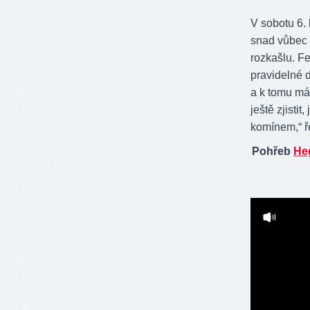
V sobotu 6.
snad vůbec 
rozkašlu. Fer
pravidelné d
a k tomu má
ještě zjistit
komínem,“ ř
Pohřeb
He