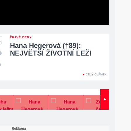
ŽHAVÉ DRBY
Hana Hegerová (†89):
NEJVĚTŠÍ ŽIVOTNÍ LEŽ!
CELÝ ČLÁNEK