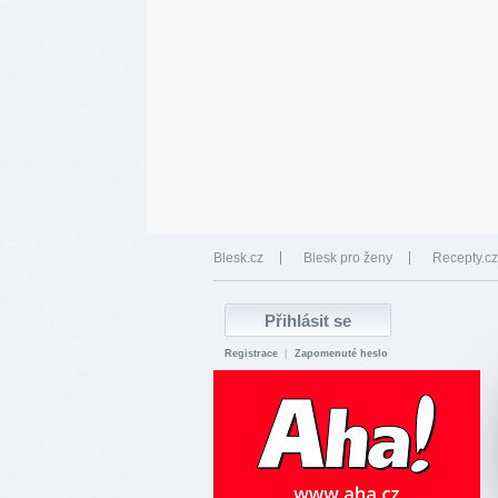
Blesk.cz
Blesk pro ženy
Recepty.cz
Registrace
|
Zapomenuté heslo