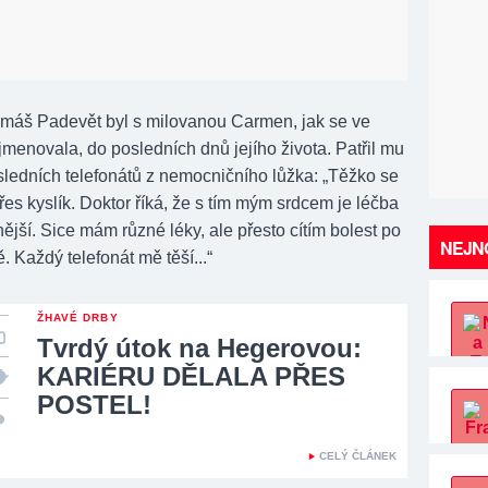
Tomáš Padevět byl s milovanou Carmen, jak se ve
jmenovala, do posledních dnů jejího života. Patřil mu
osledních telefonátů z nemocničního lůžka: „Těžko se
řes kyslík. Doktor říká, že s tím mým srdcem je léčba
jší. Sice mám různé léky, ale přesto cítím bolest po
NEJNO
. Každý telefonát mě těší...“
ŽHAVÉ DRBY
Tvrdý útok na Hegerovou:
KARIÉRU DĚLALA PŘES
POSTEL!
CELÝ ČLÁNEK