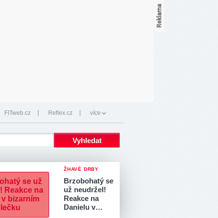
FITweb.cz
Reflex.cz
více
ŽHAVÉ DRBY
Brzobohatý se
už neudržel!
Reakce na
Danielu v…