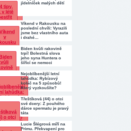
jídelníček malých dětí
Víkend v Rakousku na
poslední chvíli: Vyrazili
jsme bez vlastního auta
i drahé…
Biden kvůli rakovině
trpí! Bolestná slova
jeho syna Huntera o
šířící se nemoci
Nejoblíbenější letní
lahůdka: Rybízový
koláč na 5 způsobů!
Který vyzkoušíte?
Třeštíková (44) o otci
své dcery: Z pouhého
dárce spermatu je pravý
táta
Lucie Šlégrová míří na
Primu. Překvapení pro