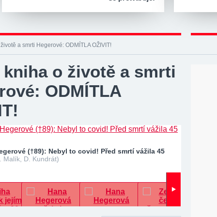
 životě a smrti Hegerové: ODMÍTLA OŽIVIT!
kniha o životě a smrti
rové: ODMÍTLA
IT!
gerové (†89): Nebyl to covid! Před smrtí vážila 45
. Malík, D. Kundrát)