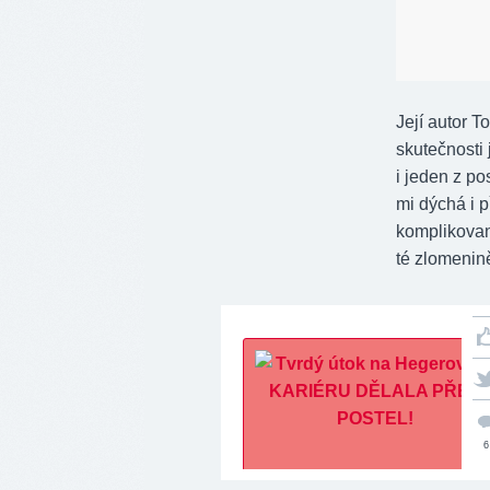
Její autor 
skutečnosti 
i jeden z p
mi dýchá i p
komplikovaně
té zlomenině
6