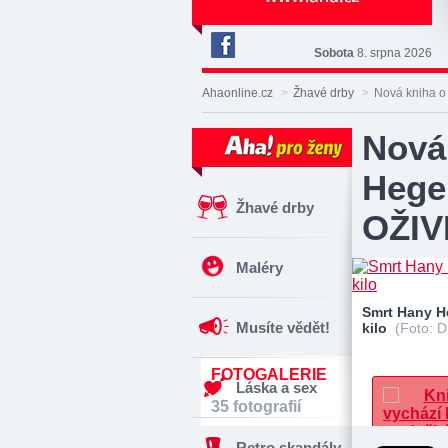
Sobota
8. srpna 2026
Deník
Aha!
Ahaonline.cz
>
Žhavé drby
>
Nová kniha o
na
Facebooku
Nová 
Hege
Žhavé drby
OŽIV
Maléry
Smrt Hany He
Musíte vědět!
kilo
(Foto: D
FOTOGALERIE
Láska a sex
35 fotografií
Retro skandály