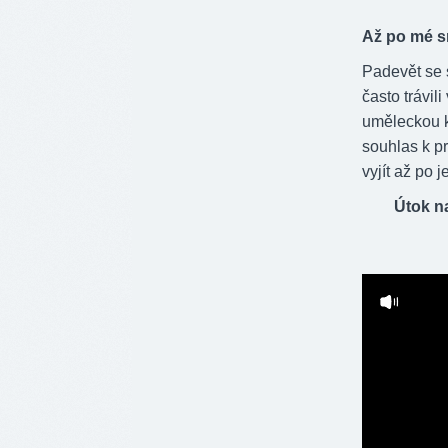
Až po mé sm
Padevět se 
často trávil
uměleckou ka
souhlas k pr
vyjít až po je
Útok n