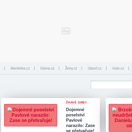
Maminka.cz
Dáma.cz
Ženy.cz
iSport.cz
Auto.cz
ŽHAVÉ DRBY
Dojemné
poselství
Pavlové
narazilo: Zase
se přetvařuje!