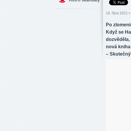
16. října 2021 •
Po zlomenin
Když se Han
dozvěděla, 
nová kniha
– Skutečný