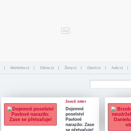
Maminka.cz
Dáma.cz
Ženy.cz
iSport.cz
Auto.cz
ŽHAVÉ DRBY
Dojemné
poselství
Pavlové
narazilo: Zase
se přetvařuje!