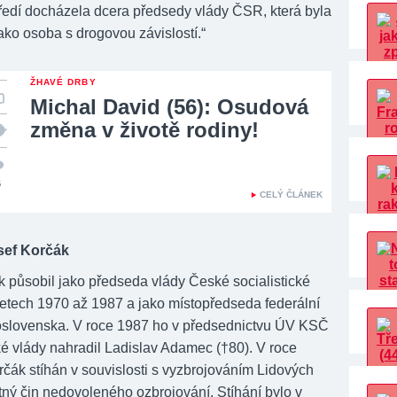
tředí docházela dcera předsedy vlády ČSR, která byla
ako osoba s drogovou závislostí.“
ŽHAVÉ DRBY
Michal David (56): Osudová
změna v životě rodiny!
5
CELÝ ČLÁNEK
sef Korčák
k působil jako předseda vlády České socialistické
 letech 1970 až 1987 a jako místopředseda federální
slovenska. V roce 1987 ho v předsednictvu ÚV KSČ
ké vlády nahradil Ladislav Adamec (†80). V roce
rčák stíhán v souvislosti s vyzbrojováním Lidových
stný čin nedovoleného ozbrojování. Stíhání bylo v