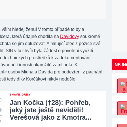
 vším hledej ženu! V tomto případě to byla
cera, která údajně chodila na
Davidovy
soukromé
chala se jím obluzovat. A milující otec z pozice své
l! StB v tu chvíli byla žádost o povolení využití
o-technických prostředků k zadokumentování
NEJNO
ávadné činnosti okamžitě zamítnuta. K
ní« osoby Michala Davida pro podezření z páchání
osti tedy díky Korčákovi nikdy nedošlo.
ŽHAVÉ DRBY
Jan Kočka (†28): Pohřeb,
jaký jste ještě neviděli!
Verešová jako z Kmotra...