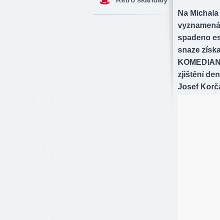
Na Michala 
vyznamenán
spadeno est
snaze získa
KOMEDIANT,
zjištění de
Josef Korčá