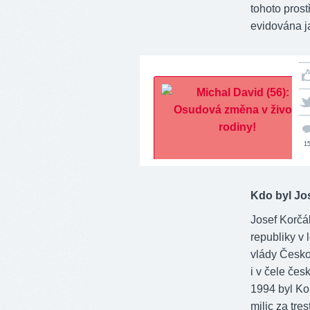
tohoto pros
evidována j
1
Kdo byl Jo
Josef Korčá
republiky v
vlády Česko
i v čele čes
1994 byl Ko
milic za tre