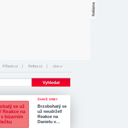
FITweb.cz
Reflex.cz
více
ŽHAVÉ DRBY
Brzobohatý se
už neudržel!
Reakce na
Danielu v…