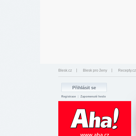
Blesk.cz
Blesk pro ženy
Recepty.cz
Registrace
|
Zapomenuté heslo