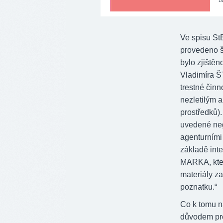
1
Ve spisu St
provedeno š
bylo zjiště
Vladimíra 
trestné činn
nezletilým 
prostředků)
uvedené neg
agenturními
základě int
MARKA, kter
materiály za
poznatku.“
Co k tomu n
důvodem pro