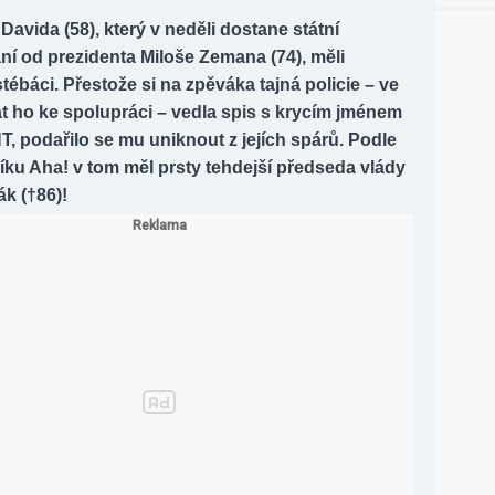
Davida (58), který v neděli dostane státní
í od prezidenta Miloše Zemana (74), měli
ébáci. Přestože si na zpěváka tajná policie – ve
t ho ke spolupráci – vedla spis s krycím jménem
 podařilo se mu uniknout z jejích spárů. Podle
níku Aha! v tom měl prsty tehdejší předseda vlády
k (†86)!