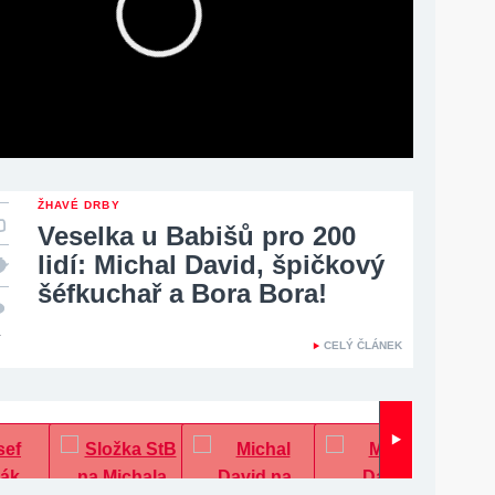
ŽHAVÉ DRBY
Veselka u Babišů pro 200
lidí: Michal David, špičkový
šéfkuchař a Bora Bora!
1
CELÝ ČLÁNEK