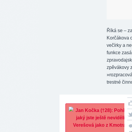
Říká se – za
Korčákova d
večírky a ne
funkce zasáh
zpravodajsk
zpěvákovy z
»rozpracová
trestné činn