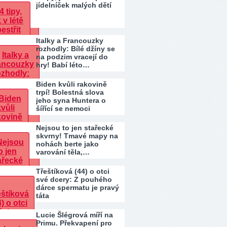
jídelníček malých dětí
Italky a Francouzky
rozhodly: Bílé džíny se
na podzim vracejí do
hry! Babí léto…
Biden kvůli rakovině
trpí! Bolestná slova
jeho syna Huntera o
šířící se nemoci
Nejsou to jen stařecké
skvrny! Tmavé mapy na
nohách berte jako
varování těla,…
Třeštíková (44) o otci
své dcery: Z pouhého
dárce spermatu je pravý
táta
Lucie Šlégrová míří na
Primu. Překvapení pro