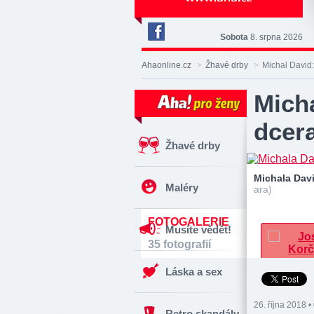
Sobota
8. srpna 2026
Deník
Aha!
Ahaonline.cz
>
Žhavé drby
>
Michal David:
na
Facebooku
Micha
dcer
Žhavé drby
Michala Dav
Maléry
ara)
FOTOGALERIE
Musíte vědět!
35 fotografií
Láska a sex
26. října 2018 •
Retro skandály