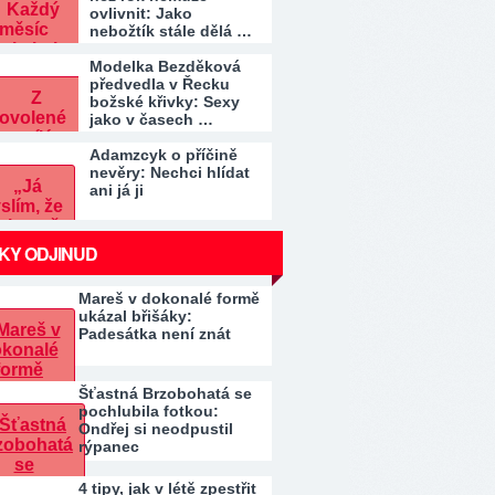
ovlivnit: Jako
nebožtík stále dělá …
Modelka Bezděková
předvedla v Řecku
božské křivky: Sexy
jako v časech …
Adamzcyk o příčině
nevěry: Nechci hlídat
ani já ji
KY ODJINUD
Mareš v dokonalé formě
ukázal břišáky:
Padesátka není znát
Šťastná Brzobohatá se
pochlubila fotkou:
Ondřej si neodpustil
rýpanec
4 tipy, jak v létě zpestřit