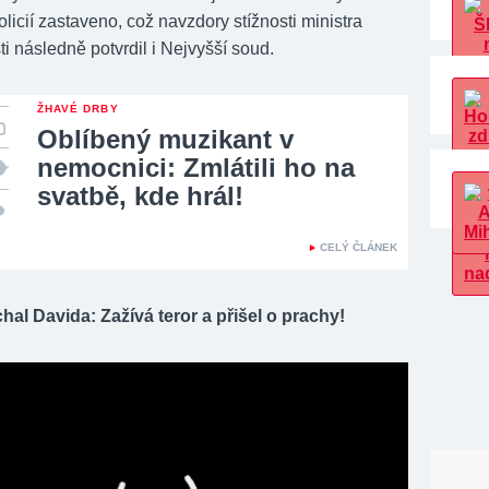
licií zastaveno, což navzdory stížnosti ministra
i následně potvrdil i Nejvyšší soud.
ŽHAVÉ DRBY
Oblíbený muzikant v
nemocnici: Zmlátili ho na
svatbě, kde hrál!
CELÝ ČLÁNEK
hal Davida: Zažívá teror a přišel o prachy!