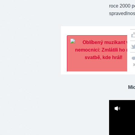
roce 2000 po
spravedlnost
3
Mic