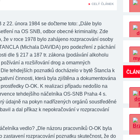
4
CELÝ ČLÁNEK
B z 22. února 1984 se dočteme toto: „Dále bylo
etření na OS SNB, odbor obecné kriminality. Zde
no, že v roce 1978 bylo zahájeno rozpracování osoby
ŠTANCLA (Michala DAVIDA) pro podezření z páchání
osti dle § 217 a 187 tr. zákona (podávání alkoholu
a požívání a rozšiřování drog a omamných
. Dle tehdejších poznatků docházelo v bytě Štancla k
ČLÁN
ativní činnosti, která byla zjištěna a dokumentována
 prostředky O-OK. K realizaci případu nedošlo na
ervence tehdejšího náčelníka OS-SNB Praha 4 s.
ý údajně na pokyn nadřízených orgánů soustředěné
bavil a dal příkaz k nepokračování v rozpracování
áčelníka vedlo? „Dle názoru pracovníků O-OK byla
 zastavení rozpracování poznatku skutečnost, že do