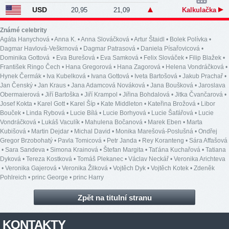
USD
20,95
21,09
Kalkulačka
Známé celebrity
Agáta Hanychová
•
Anna K.
•
Anna Slováčková
•
Artur Štaidl
•
Bolek Polívka
•
Dagmar Havlová-Veškrnová
•
Dagmar Patrasová
•
Daniela Písařovicová
•
Dominika Gottová
•
Eva Burešová
•
Eva Samková
•
Felix Slováček
•
Filip Blažek
•
František Ringo Čech
•
Hana Gregorová
•
Hana Zagorová
•
Helena Vondráčková
•
Hynek Čermák
•
Iva Kubelková
•
Ivana Gottová
•
Iveta Bartošová
•
Jakub Prachař
•
Jan Čenský
•
Jan Kraus
•
Jana Adamcová Nováková
•
Jana Boušková
•
Jaroslava
Obermaierová
•
Jiří Bartoška
•
Jiří Krampol
•
Jiřina Bohdalová
•
Jitka Čvančarová
•
Josef Kokta
•
Karel Gott
•
Karel Šíp
•
Kate Middleton
•
Kateřina Brožová
•
Libor
Bouček
•
Linda Rybová
•
Lucie Bílá
•
Lucie Borhyová
•
Lucie Šafářová
•
Lucie
Vondráčková
•
Lukáš Vaculík
•
Mahulena Bočanová
•
Marek Eben
•
Marta
Kubišová
•
Martin Dejdar
•
Michal David
•
Monika Marešová-Poslušná
•
Ondřej
Gregor Brzobohatý
•
Pavla Tomicová
•
Petr Janda
•
Rey Koranteng
•
Sára Affašová
•
Sara Sandeva
•
Simona Krainová
•
Štefan Margita
•
Taťána Kuchařová
•
Tatiana
Dyková
•
Tereza Kostková
•
Tomáš Plekanec
•
Václav Neckář
•
Veronika Arichteva
•
Veronika Gajerová
•
Veronika Žilková
•
Vojtěch Dyk
•
Vojtěch Kotek
•
Zdeněk
Pohlreich
•
princ George
•
princ Harry
Zpět na titulní stranu
KONTAKTY