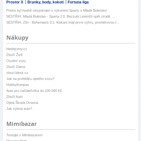
Prostor X
Branky, body, kokoti
Fortuna liga
Priske byl hodně nespokojen s výkonem Sparty v Mladé Boleslavi
SESTŘIH: Mladá Boleslav - Sparta 2:0. Bezzubí Letenští opět ztratili. ...
SESTŘIH: Zlín - Bohemians 0:2. Klokani mají první výhru, premiérovou t...
Nákupy
hledejceny.cz
Zboží Živě
Osobní vozy
Zboží Dáma
zbozi.blesk.cz
Jak na prohlídku ojetého vozu?
HobbyKompas
Auto pro začátečníka do 100 000 Kč
Zboží Auto
Ojetá Škoda Octavia
Jak vybrat auto?
Mimibazar
Testujte s Mimibazarem
Monster High