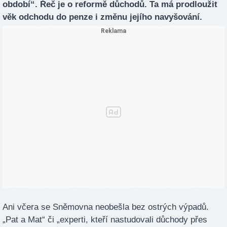
období“. Řeč je o reformě důchodů. Ta má prodloužit
věk odchodu do penze i změnu jejího navyšování.
Ani včera se Sněmovna neobešla bez ostrých výpadů.
„Pat a Mat“ či „experti, kteří nastudovali důchody přes