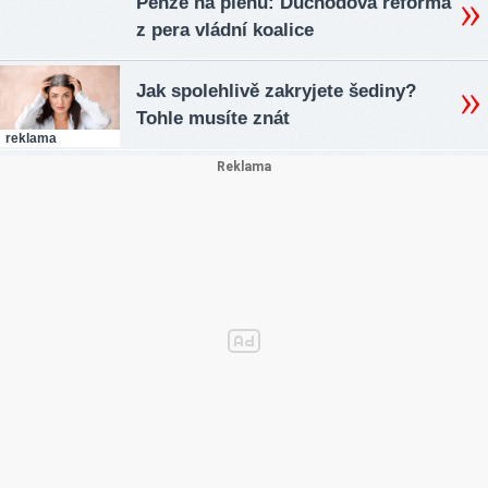
Penze na plénu: Důchodová reforma
z pera vládní koalice
Jak spolehlivě zakryjete šediny?
Tohle musíte znát
reklama