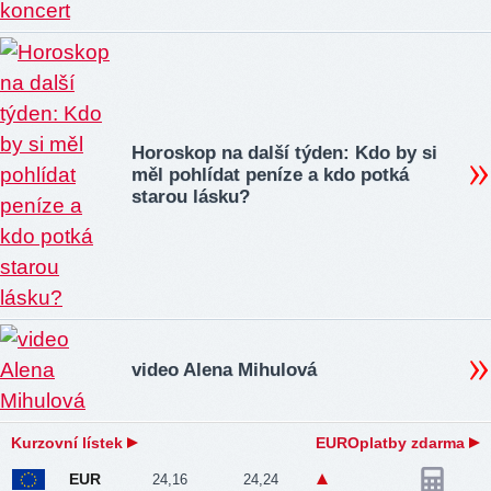
Horoskop na další týden: Kdo by si
měl pohlídat peníze a kdo potká
starou lásku?
video Alena Mihulová
Kurzovní lístek
EUROplatby zdarma
EUR
24,16
24,24