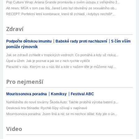
Pop Culture Wrap: Ariana Grande promluvila o svém ústupu z veřejného ž...
Alt news: MGK v tom zas lítá, Jared Leto byl obviněný ze sexuálního ob...
RECEPT: Perfektní letní kombinace, které tě zchladí, i kdybys nechtěl*...
Zdraví
Podpořte dětskou imunitu
Babské rady proti nachlazení
S čím vším
pomůže rýmovník
Jak se zdravě zchladit v tropických vedrech: Co pomáhá a kdy už riskuj...
Úpal a úžeh: Jak je poznat a jak se z nich rychle vyléčit
Parazité v nás: Kterým se u nás líbí a kde v našem těle je můžeme nají...
Pro nejmenší
Mourissonova poradna
Komiksy
Festival ABC
Nahlédněte do nové továrny Škoda Auto: Takhle probíhá výroba baterií p...
Desková hra Stínadla: Rychlé šípy ožívají v napínavé
Mourrisonova poradna: Jsem líná a nic se mi nechce dělat: Kdy jde o ún...
Video