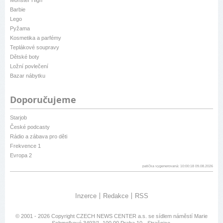
Barbie
Lego
Pyžama
Kosmetika a parfémy
Teplákové soupravy
Dětské boty
Ložní povlečení
Bazar nábytku
Doporučujeme
Starjob
České podcasty
Rádio a zábava pro děti
Frekvence 1
Evropa 2
patička vygenerovaná: 10:00:18 09.08.2026
Inzerce
Redakce
RSS
© 2001 - 2026 Copyright
CZECH NEWS CENTER a.s.
se sídlem náměstí Marie
Schmolkové 3493/1, 100 00 Praha 10 - Strašnice,