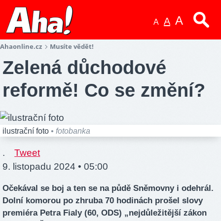
A
A
A
Ahaonline.cz
Musíte vědět!
Zelená důchodové
reformě! Co se změní?
ilustrační foto
• fotobanka
.
Tweet
9. listopadu 2024 • 05:00
Očekával se boj a ten se na půdě Sněmovny i odehrál.
Dolní komorou po zhruba 70 hodinách prošel slovy
premiéra Petra Fialy (60, ODS) „nejdůležitější zákon