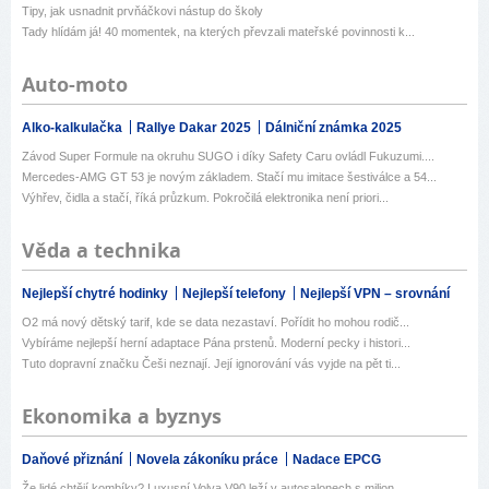
Tipy, jak usnadnit prvňáčkovi nástup do školy
Tady hlídám já! 40 momentek, na kterých převzali mateřské povinnosti k...
Auto-moto
Alko-kalkulačka
Rallye Dakar 2025
Dálniční známka 2025
Závod Super Formule na okruhu SUGO i díky Safety Caru ovládl Fukuzumi....
Mercedes-AMG GT 53 je novým základem. Stačí mu imitace šestiválce a 54...
Výhřev, čidla a stačí, říká průzkum. Pokročilá elektronika není priori...
Věda a technika
Nejlepší chytré hodinky
Nejlepší telefony
Nejlepší VPN – srovnání
O2 má nový dětský tarif, kde se data nezastaví. Pořídit ho mohou rodič...
Vybíráme nejlepší herní adaptace Pána prstenů. Moderní pecky i histori...
Tuto dopravní značku Češi neznají. Její ignorování vás vyjde na pět ti...
Ekonomika a byznys
Daňové přiznání
Novela zákoníku práce
Nadace EPCG
Že lidé chtějí kombíky? Luxusní Volva V90 leží v autosalonech s milion...