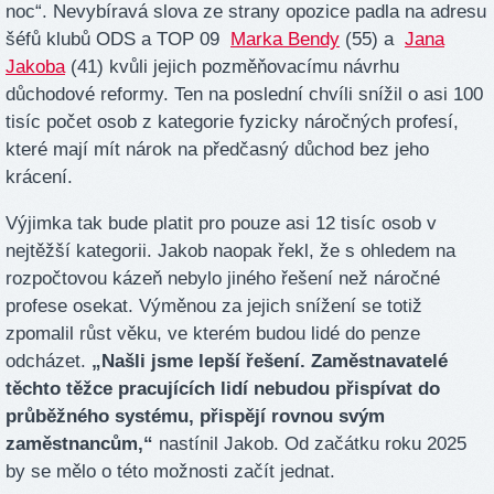
noc“. Nevybíravá slova ze strany opozice padla na adresu
šéfů klubů ODS a TOP 09
Marka Bendy
(55) a
Jana
Jakoba
(41) kvůli jejich pozměňovacímu návrhu
důchodové reformy. Ten na poslední chvíli snížil o asi 100
tisíc počet osob z kategorie fyzicky náročných profesí,
které mají mít nárok na předčasný důchod bez jeho
krácení.
Výjimka tak bude platit pro pouze asi 12 tisíc osob v
nejtěžší kategorii. Jakob naopak řekl, že s ohledem na
rozpočtovou kázeň nebylo jiného řešení než náročné
profese osekat. Výměnou za jejich snížení se totiž
zpomalil růst věku, ve kterém budou lidé do penze
odcházet.
„Našli jsme lepší řešení. Zaměstnavatelé
těchto těžce pracujících lidí nebudou přispívat do
průběžného systému, přispějí rovnou svým
zaměstnancům,“
nastínil Jakob. Od začátku roku 2025
by se mělo o této možnosti začít jednat.