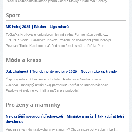
Požár u oblíbeného italského jezera Čechů: Stovky turistů evakuovány!
Sport
MS hokej 2025
Biatlon
Liga mistrů
Tyčkařka Krutilová je juniorskou mistryní světa: Furt nemůžu uvěřit, c...
ONLINE: Slavia - Pardubice. Naváží Pražané na dosavadní jízdu, nebo př...
Povstání Teplic: Kardiologa naštěstí nepotřebuji, smál se Frťala. Prom...
Móda a krása
Jak zhubnout
Trendy nehty pro jaro 2025
Nové make-up trendy
Čapí tragédie v Bohuslavicích: Bohdan, Radovan a Amálka uhynuli
Čech ve Francii prý umlátil svoji partnerku: Zadržet ho musela zásahov...
Pawlowské ujely nervy: Halina nařčena z podvodu!
Pro ženy a maminky
Nejčastější novoroční předsevzetí
Miminko a mráz
Jak vybírat letní
dovolenou
Vracejí se vám doma dokola rýmy a angíny? Chyba může být v zubním kart...