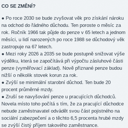
CO SE ZMĚNÍ?
● Po roce 2030 se bude zvyšovat věk pro získání nároku
na odchod do řádného důchodu. Ten poroste o měsíc za
rok. Ročník 1966 tak půjde do penze v 65 letech a jednom
měsíci, u lidí narozených po roce 1988 se důchodový věk
zastropuje na 67 letech.
● Mezi roky 2026 a 2035 se bude postupně snižovat výše
výdělku, která se započítává při výpočtu zásluhové části
penze (vyměřovací základ). Nově přiznané penze budou
nižší o několik stovek korun za rok.
● Zvýší se minimální starobní důchod. Ten bude 20
procent průměrné mzdy.
● Zruší se navyšování penze u pracujících důchodců.
Novela místo toho počítá s tím, že za pracující důchodce
nebude zaměstnavatel odvádět svou část pojistného na
sociální zabezpečení a o těchto 6,5 procenta hrubé mzdy
se zvýší čistý příjem takového zaměstnance.