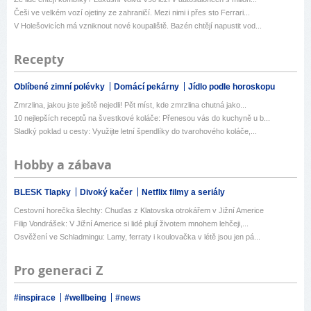
Češi ve velkém vozí ojetiny ze zahraničí. Mezi nimi i přes sto Ferrari...
V Holešovicích má vzniknout nové koupaliště. Bazén chtějí napustit vod...
Recepty
Oblíbené zimní polévky
Domácí pekárny
Jídlo podle horoskopu
Zmrzlina, jakou jste ještě nejedli! Pět míst, kde zmrzlina chutná jako...
10 nejlepších receptů na švestkové koláče: Přenesou vás do kuchyně u b...
Sladký poklad u cesty: Využijte letní špendlíky do tvarohového koláče,...
Hobby a zábava
BLESK Tlapky
Divoký kačer
Netflix filmy a seriály
Cestovní horečka šlechty: Chuďas z Klatovska otrokářem v Jižní Americe
Filip Vondrášek: V Jižní Americe si lidé plují životem mnohem lehčeji,...
Osvěžení ve Schladmingu: Lamy, ferraty i koulovačka v létě jsou jen pá...
Pro generaci Z
#inspirace
#wellbeing
#news