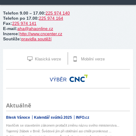
Telefon 9.00 – 17.00
:
225 974 140
Telefon po 17.00
:
225 974 164
Fax
:
225 974 141
E-mail
:
aha@ahaonline.cz
Inzerce
:
http://www.cncenter.cz
Soutěže
:
pravidla soutěží
Klasická verze
Mobilní verze
VÝBĚR
Aktuálně
Blesk Vánoce
Kalendář svátků 2025
INFO.cz
Havlíček se stavebním zákonem protlačil změnu názvu svého ministerstva...
Tajemný žlábek v Brně: Švédové jím při obléhání asi chtěli proniknout ...