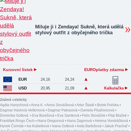
Miluje ji i Zendaya! Sukně, která udělá
stylový outfit z obyčejného trička
Kurzovní lístek
EUROplatby zdarma
EUR
24,16
24,24
USD
20,95
21,09
Kalkulačka
Známé celebrity
Agáta Hanychová
•
Anna K.
•
Anna Slováčková
•
Artur Štaidl
•
Bolek Polívka
•
Dagmar Havlová-Veškrnová
•
Dagmar Patrasová
•
Daniela Písařovicová
•
Dominika Gottová
•
Eva Burešová
•
Eva Samková
•
Felix Slováček
•
Filip Blažek
•
František Ringo Čech
•
Hana Gregorová
•
Hana Zagorová
•
Helena Vondráčková
•
Hynek Čermák
•
Iva Kubelková
•
Ivana Gottová
•
Iveta Bartošová
•
Jakub Prachař
•