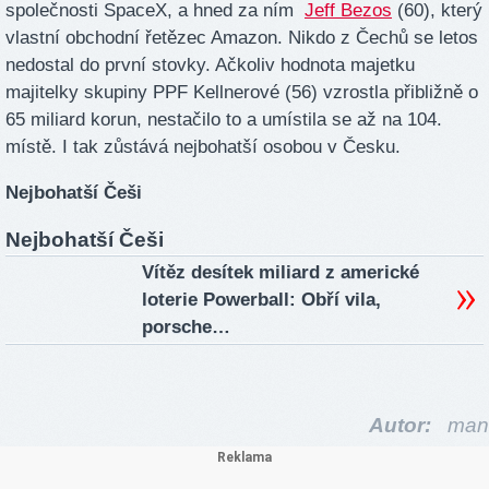
společnosti SpaceX, a hned za ním
Jeff Bezos
(60), který
vlastní obchodní řetězec Amazon. Nikdo z Čechů se letos
nedostal do první stovky. Ačkoliv hodnota majetku
majitelky skupiny PPF Kellnerové (56) vzrostla přibližně o
65 miliard korun, nestačilo to a umístila se až na 104.
místě. I tak zůstává nejbohatší osobou v Česku.
Nejbohatší Češi
Nejbohatší Češi
Vítěz desítek miliard z americké
loterie Powerball: Obří vila,
porsche…
Autor:
man