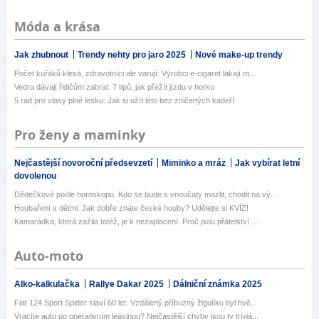
Móda a krása
Jak zhubnout
Trendy nehty pro jaro 2025
Nové make-up trendy
Počet kuřáků klesá, zdravotníci ale varují: Výrobci e-cigaret lákají m...
Vedra dávají řidičům zabrat: 7 tipů, jak přežít jízdu v horku
5 rad pro vlasy plné lesku: Jak si užít léto bez zničených kadeří
Pro ženy a maminky
Nejčastější novoroční předsevzetí
Miminko a mráz
Jak vybírat letní
dovolenou
Dědečkové podle horoskopu. Kdo se bude s vnoučaty mazlit, chodit na vý...
Houbaření s dětmi. Jak dobře znáte české houby? Udělejte si KVÍZ!
Kamarádka, která zažila totéž, je k nezaplacení. Proč jsou přátelství ...
Auto-moto
Alko-kalkulačka
Rallye Dakar 2025
Dálniční známka 2025
Fiat 124 Sport Spider slaví 60 let. Vzdálený příbuzný žigulíku byl hvě...
Vracíte auto po operativním leasingu? Nejčastější chyby jsou ty triviá...