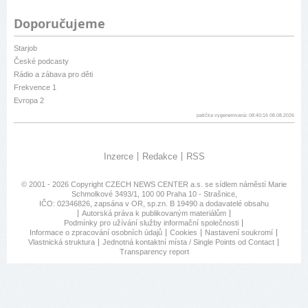
Doporučujeme
Starjob
České podcasty
Rádio a zábava pro děti
Frekvence 1
Evropa 2
patička vygenerovaná: 08:40:16 08.08.2026
Inzerce
Redakce
RSS
© 2001 - 2026 Copyright
CZECH NEWS CENTER a.s.
se sídlem náměstí Marie
Schmolkové 3493/1, 100 00 Praha 10 - Strašnice,
IČO: 02346826, zapsána v OR, sp.zn. B 19490 a dodavatelé obsahu
Autorská práva k publikovaným materiálům
Podmínky pro užívání služby informační společnosti
Informace o zpracování osobních údajů
Cookies
Nastavení soukromí
Vlastnická struktura
Jednotná kontaktní místa / Single Points od Contact
Transparency report