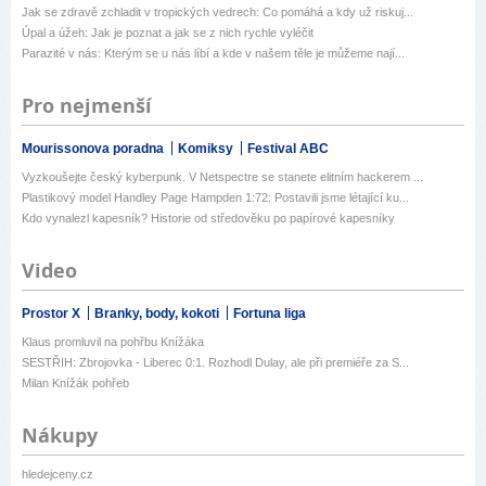
Jak se zdravě zchladit v tropických vedrech: Co pomáhá a kdy už riskuj...
Úpal a úžeh: Jak je poznat a jak se z nich rychle vyléčit
Parazité v nás: Kterým se u nás líbí a kde v našem těle je můžeme nají...
Pro nejmenší
Mourissonova poradna
Komiksy
Festival ABC
Vyzkoušejte český kyberpunk. V Netspectre se stanete elitním hackerem ...
Plastikový model Handley Page Hampden 1:72: Postavili jsme létající ku...
Kdo vynalezl kapesník? Historie od středověku po papírové kapesníky
Video
Prostor X
Branky, body, kokoti
Fortuna liga
Klaus promluvil na pohřbu Knížáka
SESTŘIH: Zbrojovka - Liberec 0:1. Rozhodl Dulay, ale při premiéře za S...
Milan Knížák pohřeb
Nákupy
hledejceny.cz