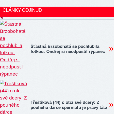
ČLÁNKY ODJINUD
Šťastná Brzobohatá se pochlubila
fotkou: Ondřej si neodpustil rýpanec
Třeštíková (44) o otci své dcery: Z
pouhého dárce spermatu je pravý táta