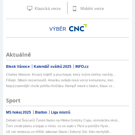
Klasická verze
Mobilní verze
VÝBĚR
Aktuálně
Blesk Vánoce
Kalendář svátků 2025
INFO.cz
Charles Manson: Krvavý kejklíř a psychopat, který svými zločiny navždy...
Fištejn: Slibem nezarmoutíš. Ameriku ovládá nová verze komunismu, kter...
Nejvýznamnější chvíle pohřbu Knížáka: Klempíř mluvil o hádce, Klaus vz...
Sport
MS hokej 2025
Biatlon
Liga mistrů
Debakl od Švýcarů! České fiasko na Hlinka Gretzky Cupu, osmnáctka skon...
Červ ztratil pásku a bojuje o místo: co se stalo v Plzni a pomůže Hysk...
Už rok neslezou ze hřiště: talisman Slavie i železný Srb. Kdo nechyběl...