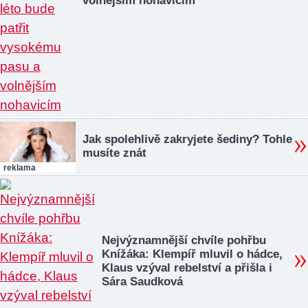
volnějším nohavicím
Jak spolehlivě zakryjete šediny? Tohle
musíte znát
reklama
Nejvýznamnější chvíle pohřbu
Knížáka: Klempíř mluvil o hádce,
Klaus vzýval rebelství a přišla i
Sára Saudková