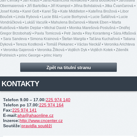
Jan Čenský
•
Jan Kraus
•
Jana Adamcová Nováková
•
Jana Boušková
•
Jaroslava
Obermaierová
•
Jiří Bartoška
•
Jiří Krampol
•
Jiřina Bohdalová
•
Jitka Čvančarová
•
Josef Kokta
•
Karel Gott
•
Karel Šíp
•
Kate Middleton
•
Kateřina Brožová
•
Libor
Bouček
•
Linda Rybová
•
Lucie Bílá
•
Lucie Borhyová
•
Lucie Šafářová
•
Lucie
Vondráčková
•
Lukáš Vaculík
•
Mahulena Bočanová
•
Marek Eben
•
Marta
Kubišová
•
Martin Dejdar
•
Michal David
•
Monika Marešová-Poslušná
•
Ondřej
Gregor Brzobohatý
•
Pavla Tomicová
•
Petr Janda
•
Rey Koranteng
•
Sára Affašová
•
Sara Sandeva
•
Simona Krainová
•
Štefan Margita
•
Taťána Kuchařová
•
Tatiana
Dyková
•
Tereza Kostková
•
Tomáš Plekanec
•
Václav Neckář
•
Veronika Arichteva
•
Veronika Gajerová
•
Veronika Žilková
•
Vojtěch Dyk
•
Vojtěch Kotek
•
Zdeněk
Pohlreich
•
princ George
•
princ Harry
Zpět na titulní stranu
KONTAKTY
Telefon 9.00 – 17.00
:
225 974 140
Telefon po 17.00
:
225 974 164
Fax
:
225 974 141
E-mail
:
aha@ahaonline.cz
Inzerce
:
http://www.cncenter.cz
Soutěže
:
pravidla soutěží