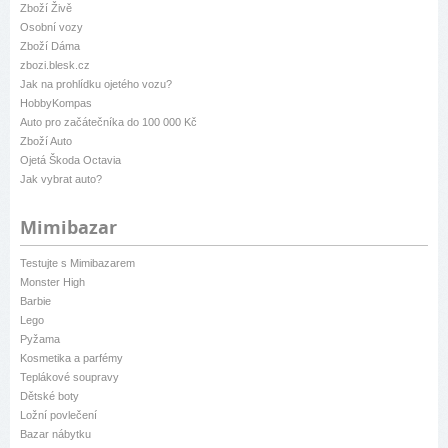
Zboží Živě
Osobní vozy
Zboží Dáma
zbozi.blesk.cz
Jak na prohlídku ojetého vozu?
HobbyKompas
Auto pro začátečníka do 100 000 Kč
Zboží Auto
Ojetá Škoda Octavia
Jak vybrat auto?
Mimibazar
Testujte s Mimibazarem
Monster High
Barbie
Lego
Pyžama
Kosmetika a parfémy
Teplákové soupravy
Dětské boty
Ložní povlečení
Bazar nábytku