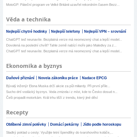
MotoGP: Páteční program ve Velké Británii uzavřel rekordním časem Bezz...
Věda a technika
Nejlepší chytré hodinky
Nejlepší telefony
Nejlepší VPN – srovnání
ChatGPT teď neunavíte. Bezplatná verze má neomezený chat a lepší model...
Dovolená na poslední chvíli? Tahle země nabízí moře jako Maledivy za z...
ChatGPT teď neunavíte. Bezplatná verze má neomezený chat a lepší model...
Ekonomika a byznys
Daňové přiznání
Novela zákoníku práce
Nadace EPCG
Bývalý inženýr Elona Muska drží akcie za půl miliardy. Při první příle...
Sucho drtí vodácký byznys. Voda zmizela i z míst, kde to Česko dosud n...
Češi propadli motorkám. Král trhu těží z trendu, který jiné děsí
Recepty
Oblíbené zimní polévky
Domácí pekárny
Jídlo podle horoskopu
Sladký poklad u cesty: Využijte letní špendlíky do tvarohového koláče,...