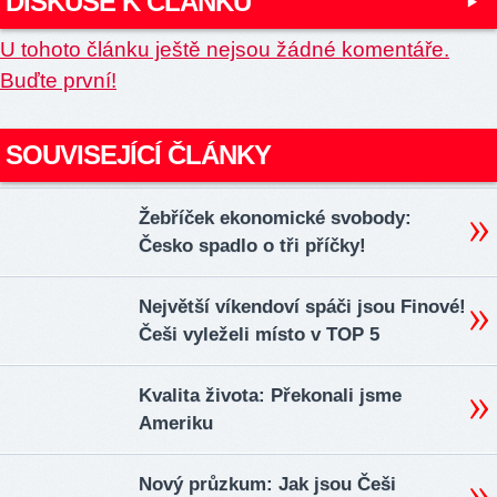
DISKUSE K ČLÁNKU
U tohoto článku ještě nejsou žádné komentáře.
Buďte první!
SOUVISEJÍCÍ ČLÁNKY
Žebříček ekonomické svobody:
Česko spadlo o tři příčky!
Největší víkendoví spáči jsou Finové!
Češi vyleželi místo v TOP 5
Kvalita života: Překonali jsme
Ameriku
Nový průzkum: Jak jsou Češi