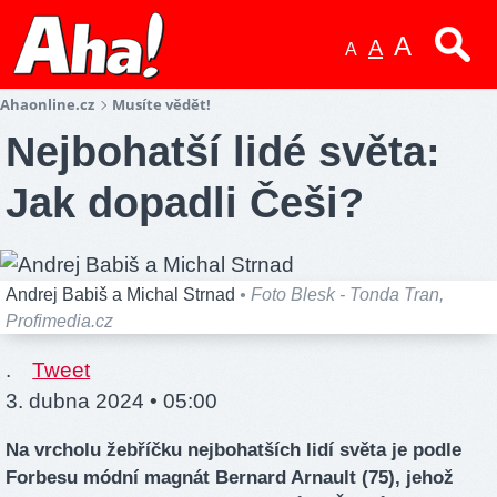
A
A
A
Ahaonline.cz
Musíte vědět!
Nejbohatší lidé světa:
Jak dopadli Češi?
Andrej Babiš a Michal Strnad
• Foto Blesk - Tonda Tran,
Profimedia.cz
.
Tweet
3. dubna 2024 • 05:00
Na vrcholu žebříčku nejbohatších lidí světa je podle
Forbesu módní magnát Bernard Arnault (75), jehož