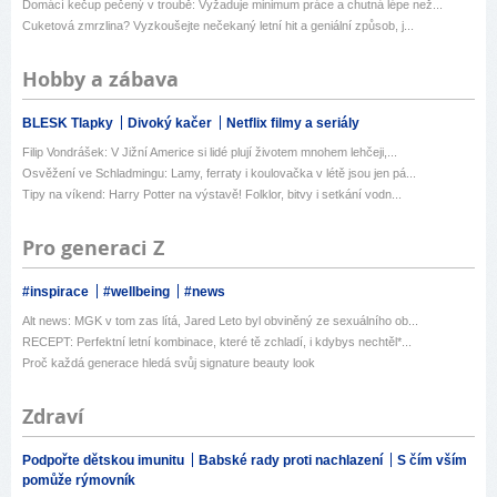
Domácí kečup pečený v troubě: Vyžaduje minimum práce a chutná lépe než...
Cuketová zmrzlina? Vyzkoušejte nečekaný letní hit a geniální způsob, j...
Hobby a zábava
BLESK Tlapky
Divoký kačer
Netflix filmy a seriály
Filip Vondrášek: V Jižní Americe si lidé plují životem mnohem lehčeji,...
Osvěžení ve Schladmingu: Lamy, ferraty i koulovačka v létě jsou jen pá...
Tipy na víkend: Harry Potter na výstavě! Folklor, bitvy i setkání vodn...
Pro generaci Z
#inspirace
#wellbeing
#news
Alt news: MGK v tom zas lítá, Jared Leto byl obviněný ze sexuálního ob...
RECEPT: Perfektní letní kombinace, které tě zchladí, i kdybys nechtěl*...
Proč každá generace hledá svůj signature beauty look
Zdraví
Podpořte dětskou imunitu
Babské rady proti nachlazení
S čím vším
pomůže rýmovník