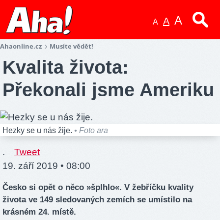
A
A
A
Ahaonline.cz
Musíte vědět!
Kvalita života:
Překonali jsme Ameriku
Hezky se u nás žije.
• Foto ara
.
Tweet
19. září 2019 • 08:00
Česko si opět o něco »šplhlo«. V žebříčku kvality
života ve 149 sledovaných zemích se umístilo na
krásném 24. místě.