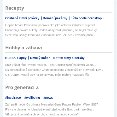
Recepty
Oblíbené zimní polévky
Domácí pekárny
Jídlo podle horoskopu
Oopsie bread: Proteinové pečivo lehké jako obláček zvládnete připravit...
Pozor na jedovaté cukety! Jeden jasný znak prozradí, že se jim máte vy...
Svěží letní saláty, které vás v horku neunaví: Zkuste k zelenině přida...
Hobby a zábava
BLESK Tlapky
Divoký kačer
Netflix filmy a seriály
Sraz v šest ráno. Vrchol festivalu Tóny Dolomit zazní za úsvitu ve 300...
Nízkorozpočtová dovolená? Chorvatsko jedno z nejdražších v Evropě! Lev...
OBRAZEM: Modré slzy na Tchaj-wanu mění moře v magickou říši
Pro generaci Z
#inspirace
#wellbeing
#news
Září patří módě: Co přinese Mercedes-Benz Prague Fashion Week SS27
F*ck the glasses: AI Meta brýle mají zjednodušit život, zatím ale děla...
Víš, proč ti po mléčných výrobcích možná nebývá dobře?