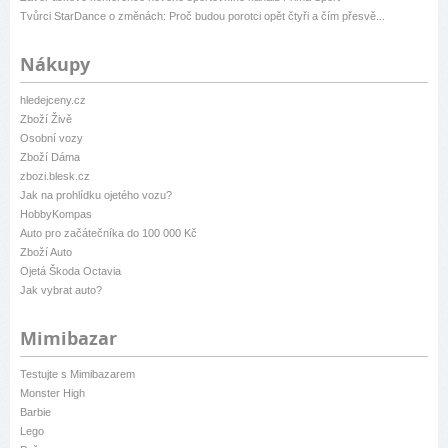
Tvůrci StarDance o změnách: Proč budou porotci opět čtyři a čím přesvě...
Nákupy
hledejceny.cz
Zboží Živě
Osobní vozy
Zboží Dáma
zbozi.blesk.cz
Jak na prohlídku ojetého vozu?
HobbyKompas
Auto pro začátečníka do 100 000 Kč
Zboží Auto
Ojetá Škoda Octavia
Jak vybrat auto?
Mimibazar
Testujte s Mimibazarem
Monster High
Barbie
Lego