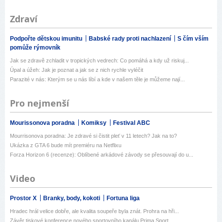
Zdraví
Podpořte dětskou imunitu
Babské rady proti nachlazení
S čím vším
pomůže rýmovník
Jak se zdravě zchladit v tropických vedrech: Co pomáhá a kdy už riskuj...
Úpal a úžeh: Jak je poznat a jak se z nich rychle vyléčit
Parazité v nás: Kterým se u nás líbí a kde v našem těle je můžeme nají...
Pro nejmenší
Mourissonova poradna
Komiksy
Festival ABC
Mourrisonova poradna: Je zdravé si čistit pleť v 11 letech? Jak na to?
Ukázka z GTA 6 bude mít premiéru na Netflixu
Forza Horizon 6 (recenze): Oblíbené arkádové závody se přesouvají do u...
Video
Prostor X
Branky, body, kokoti
Fortuna liga
Hradec hrál velice dobře, ale kvalita soupeře byla znát. Prohra na hři...
Závěr tiskové konference nového sportovního kanálu Prima Sport