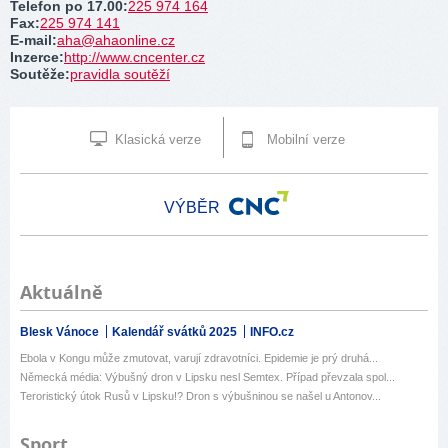
Telefon po 17.00
:
225 974 164
Fax
:
225 974 141
E-mail
:
aha@ahaonline.cz
Inzerce
:
http://www.cncenter.cz
Soutěže
:
pravidla soutěží
Klasická verze
Mobilní verze
VÝBĚR
Aktuálně
Blesk Vánoce
Kalendář svátků 2025
INFO.cz
Ebola v Kongu může zmutovat, varují zdravotníci. Epidemie je prý druhá...
Německá média: Výbušný dron v Lipsku nesl Semtex. Případ převzala spol...
Teroristický útok Rusů v Lipsku!? Dron s výbušninou se našel u Antonov...
Sport