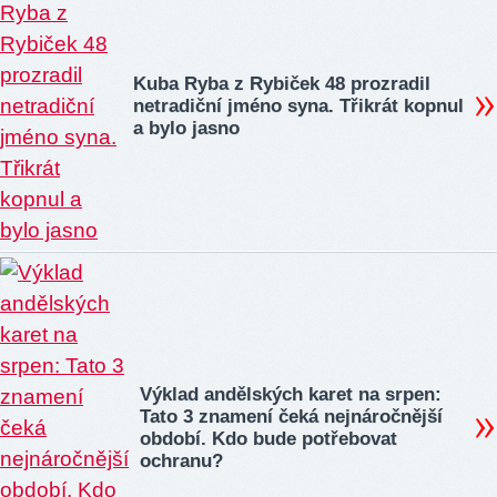
Kuba Ryba z Rybiček 48 prozradil
netradiční jméno syna. Třikrát kopnul
a bylo jasno
Výklad andělských karet na srpen:
Tato 3 znamení čeká nejnáročnější
období. Kdo bude potřebovat
ochranu?