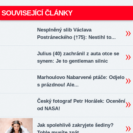
SOUVISEJÍCÍ ČLÁNKY
Nesplněný slib Václava
Postráneckého (†75): Nestihl to...
Julius (40) zachránil z auta otce se
synem: Je to gentleman silnic
Marhoulovo Nabarvené ptáče: Odjelo
s prázdnou! Ale...
Český fotograf Petr Horálek: Ocenění
od NASA!
Jak spolehlivě zakryjete šediny?
Tohle musíte znát