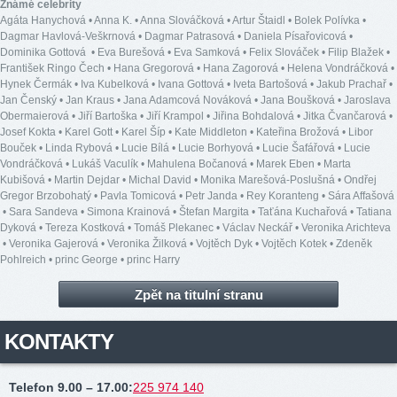
Známé celebrity
Agáta Hanychová
•
Anna K.
•
Anna Slováčková
•
Artur Štaidl
•
Bolek Polívka
•
Dagmar Havlová-Veškrnová
•
Dagmar Patrasová
•
Daniela Písařovicová
•
Dominika Gottová
•
Eva Burešová
•
Eva Samková
•
Felix Slováček
•
Filip Blažek
•
František Ringo Čech
•
Hana Gregorová
•
Hana Zagorová
•
Helena Vondráčková
•
Hynek Čermák
•
Iva Kubelková
•
Ivana Gottová
•
Iveta Bartošová
•
Jakub Prachař
•
Jan Čenský
•
Jan Kraus
•
Jana Adamcová Nováková
•
Jana Boušková
•
Jaroslava
Obermaierová
•
Jiří Bartoška
•
Jiří Krampol
•
Jiřina Bohdalová
•
Jitka Čvančarová
•
Josef Kokta
•
Karel Gott
•
Karel Šíp
•
Kate Middleton
•
Kateřina Brožová
•
Libor
Bouček
•
Linda Rybová
•
Lucie Bílá
•
Lucie Borhyová
•
Lucie Šafářová
•
Lucie
Vondráčková
•
Lukáš Vaculík
•
Mahulena Bočanová
•
Marek Eben
•
Marta
Kubišová
•
Martin Dejdar
•
Michal David
•
Monika Marešová-Poslušná
•
Ondřej
Gregor Brzobohatý
•
Pavla Tomicová
•
Petr Janda
•
Rey Koranteng
•
Sára Affašová
•
Sara Sandeva
•
Simona Krainová
•
Štefan Margita
•
Taťána Kuchařová
•
Tatiana
Dyková
•
Tereza Kostková
•
Tomáš Plekanec
•
Václav Neckář
•
Veronika Arichteva
•
Veronika Gajerová
•
Veronika Žilková
•
Vojtěch Dyk
•
Vojtěch Kotek
•
Zdeněk
Pohlreich
•
princ George
•
princ Harry
Zpět na titulní stranu
KONTAKTY
Telefon 9.00 – 17.00
:
225 974 140