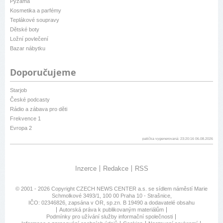
Pyžama
Kosmetika a parfémy
Teplákové soupravy
Dětské boty
Ložní povlečení
Bazar nábytku
Doporučujeme
Starjob
České podcasty
Rádio a zábava pro děti
Frekvence 1
Evropa 2
patička vygenerovaná: 23:20:16 06.08.2026
Inzerce
Redakce
RSS
© 2001 - 2026 Copyright
CZECH NEWS CENTER a.s.
se sídlem náměstí Marie
Schmolkové 3493/1, 100 00 Praha 10 - Strašnice,
IČO: 02346826, zapsána v OR, sp.zn. B 19490 a dodavatelé obsahu
Autorská práva k publikovaným materiálům
Podmínky pro užívání služby informační společnosti