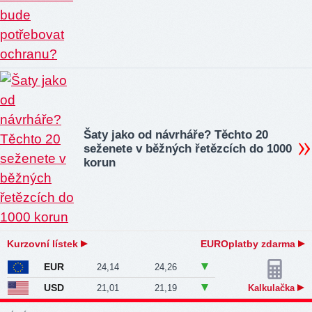
Šaty jako od návrháře? Těchto 20
seženete v běžných řetězcích do 1000
korun
Kurzovní lístek
EUROplatby zdarma
EUR
24,14
24,26
USD
21,01
21,19
Kalkulačka