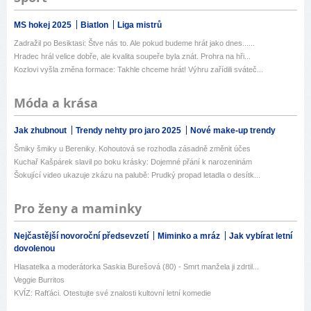
MS hokej 2025
Biatlon
Liga mistrů
Zadražil po Besiktasi: Štve nás to. Ale pokud budeme hrát jako dnes......
Hradec hrál velice dobře, ale kvalita soupeře byla znát. Prohra na hři...
Kozlovi vyšla změna formace: Takhle chceme hrát! Výhru zařídili sváteč...
Móda a krása
Jak zhubnout
Trendy nehty pro jaro 2025
Nové make-up trendy
Šmiky šmiky u Bereniky. Kohoutová se rozhodla zásadně změnit účes
Kuchař Kašpárek slavil po boku krásky: Dojemné přání k narozeninám
Šokující video ukazuje zkázu na palubě: Prudký propad letadla o desítk...
Pro ženy a maminky
Nejčastější novoroční předsevzetí
Miminko a mráz
Jak vybírat letní
dovolenou
Hlasatelka a moderátorka Saskia Burešová (80) - Smrt manžela ji zdrtil...
Veggie Burritos
KVÍZ: Rafťáci. Otestujte své znalosti kultovní letní komedie