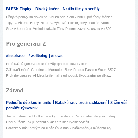
BLESK Tlapky
Divoký kačer
Netflix filmy a seriály
Přibývá paniky na dovolené: Vnuka paní Soni v hotelu poštípaly štěnice...
Tipy na víkend: Harry Potter na výstavě! Folklor, bitvy i setkání vodn...
Sraz v šest ráno. Vrchol festivalu Tóny Dolomit zazní za úsvitu ve 300...
Pro generaci Z
#inspirace
#wellbeing
#news
Proč každá generace hledá svůj signature beauty look
Září patří módě: Co přinese Mercedes-Benz Prague Fashion Week SS27
F*ck the glasses: AI Meta brýle mají zjednodušit život, zatím ale děla...
Zdraví
Podpořte dětskou imunitu
Babské rady proti nachlazení
S čím vším
pomůže rýmovník
Jak se zdravě zchladit v tropických vedrech: Co pomáhá a kdy už riskuj...
Úpal a úžeh: Jak je poznat a jak se z nich rychle vyléčit
Parazité v nás: Kterým se u nás líbí a kde v našem těle je můžeme nají...