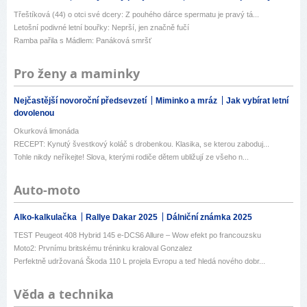
Třeštíková (44) o otci své dcery: Z pouhého dárce spermatu je pravý tá...
Letošní podivné letní bouřky: Neprší, jen značně fučí
Ramba pařila s Mádlem: Panáková smršť
Pro ženy a maminky
Nejčastější novoroční předsevzetí
Miminko a mráz
Jak vybírat letní
dovolenou
Okurková limonáda
RECEPT: Kynutý švestkový koláč s drobenkou. Klasika, se kterou zaboduj...
Tohle nikdy neříkejte! Slova, kterými rodiče dětem ubližují ze všeho n...
Auto-moto
Alko-kalkulačka
Rallye Dakar 2025
Dálniční známka 2025
TEST Peugeot 408 Hybrid 145 e-DCS6 Allure – Wow efekt po francouzsku
Moto2: Prvnímu britskému tréninku kraloval Gonzalez
Perfektně udržovaná Škoda 110 L projela Evropu a teď hledá nového dobr...
Věda a technika