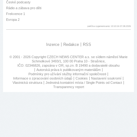
České podcasty
Rádio a zábava pro děti
Frekvence 1
Evropa 2
patička vygenerovaná: 13:10:16 07.08.2026
Inzerce
Redakce
RSS
© 2001 - 2026 Copyright
CZECH NEWS CENTER a.s.
se sídlem náměstí Marie
Schmolkové 3493/1, 100 00 Praha 10 - Strašnice,
IČO: 02346826, zapsána v OR, sp.zn. B 19490 a dodavatelé obsahu
Autorská práva k publikovaným materiálům
Podmínky pro užívání služby informační společnosti
Informace o zpracování osobních údajů
Cookies
Nastavení soukromí
Vlastnická struktura
Jednotná kontaktní místa / Single Points od Contact
Transparency report