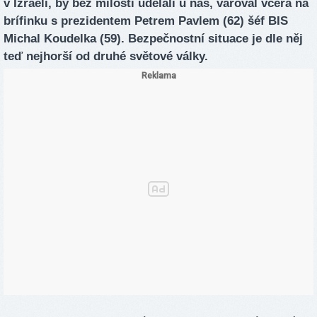
v Izraeli, by bez milosti udělali u nás, varoval včera na
brífinku s prezidentem Petrem Pavlem (62) šéf BIS
Michal Koudelka (59). Bezpečnostní situace je dle něj
teď nejhorší od druhé světové války.