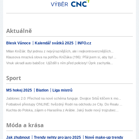
VÝBĚR
Aktuálně
Blesk Vánoce
Kalendář svátků 2025
INFO.cz
Milan Knížák: Byl jednou z nejvýraznějších, ale i nejkontroverznějších...
Klausova mrazivá slova na pohřbu Knížáka (†86): Přál jsem si, aby byl ...
Vnuk ukradl auto babičce: Ujížděl s ním před policisty! Úprk zachytila...
Sport
MS hokej 2025
Biatlon
Liga mistrů
Jablonec 2.0: Přechod na nové schéma funguje. Dvojice Srbů klíčem k mo...
Fotbalové přestupy ONLINE: hvězdný Rodri na odchodu ze City. Do Realu ...
Kuchta do Polska, zájem o Haraslína z Arábie. Jaký bude nový trojzubec...
Móda a krása
Jak zhubnout
Trendy nehty pro jaro 2025
Nové make-up trendy