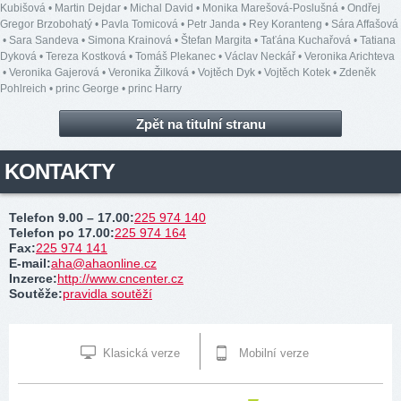
Kubišová
•
Martin Dejdar
•
Michal David
•
Monika Marešová-Poslušná
•
Ondřej
Gregor Brzobohatý
•
Pavla Tomicová
•
Petr Janda
•
Rey Koranteng
•
Sára Affašová
•
Sara Sandeva
•
Simona Krainová
•
Štefan Margita
•
Taťána Kuchařová
•
Tatiana
Dyková
•
Tereza Kostková
•
Tomáš Plekanec
•
Václav Neckář
•
Veronika Arichteva
•
Veronika Gajerová
•
Veronika Žilková
•
Vojtěch Dyk
•
Vojtěch Kotek
•
Zdeněk
Pohlreich
•
princ George
•
princ Harry
Zpět na titulní stranu
KONTAKTY
Telefon 9.00 – 17.00
:
225 974 140
Telefon po 17.00
:
225 974 164
Fax
:
225 974 141
E-mail
:
aha@ahaonline.cz
Inzerce
:
http://www.cncenter.cz
Soutěže
:
pravidla soutěží
Klasická verze
Mobilní verze