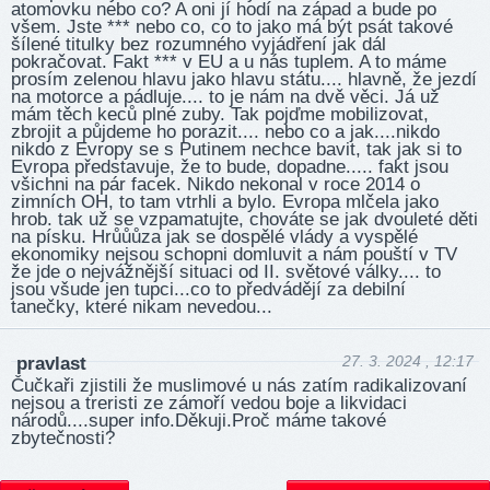
atomovku nebo co? A oni jí hodí na západ a bude po
všem. Jste *** nebo co, co to jako má být psát takové
šílené titulky bez rozumného vyjádření jak dál
pokračovat. Fakt *** v EU a u nás tuplem. A to máme
prosím zelenou hlavu jako hlavu státu.... hlavně, že jezdí
na motorce a pádluje.... to je nám na dvě věci. Já už
mám těch keců plné zuby. Tak pojďme mobilizovat,
zbrojit a půjdeme ho porazit.... nebo co a jak....nikdo
nikdo z Evropy se s Putinem nechce bavit, tak jak si to
Evropa představuje, že to bude, dopadne..... fakt jsou
všichni na pár facek. Nikdo nekonal v roce 2014 o
zimních OH, to tam vtrhli a bylo. Evropa mlčela jako
hrob. tak už se vzpamatujte, chováte se jak dvouleté děti
na písku. Hrůůůza jak se dospělé vlády a vyspělé
ekonomiky nejsou schopni domluvit a nám pouští v TV
že jde o nejvážnější situaci od II. světové války.... to
jsou všude jen tupci...co to předvádějí za debilní
tanečky, které nikam nevedou...
27. 3. 2024 , 12:17
pravlast
Čučkaři zjistili že muslimové u nás zatím radikalizovaní
nejsou a treristi ze zámoří vedou boje a likvidaci
národů....super info.Děkuji.Proč máme takové
zbytečnosti?