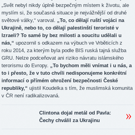
„Svět nebyl nikdy úplně bezpečným místem k životu, ale
myslím si, že současná situace je nejvážnější od druhé
světové války,“ varoval.
„To, co dělají ruští vojáci na
Ukrajině, nebo to, co dělají palestinští teroristé v
Izraeli? To samé by bez milosti a soucitu udělali u
nás,“
upozornil s odkazem na výbuch ve Vrběticích z
roku 2014, za kterým byla podle BIS ruská tajná služba
GRU. Nelze podceňovat ani riziko návratu islámského
terorismu do Evropy.
„To bychom měli vnímat i u nás, a
to i přesto, že v tuto chvíli nedisponujeme konkrétní
informací o přímém ohrožení bezpečnosti České
republiky,“
ujistil Koudelka s tím, že muslimská komunita
v ČR není radikalizovaná.
Clintona dojal metál od Pavla:
Čechy chválil za Ukrajinu