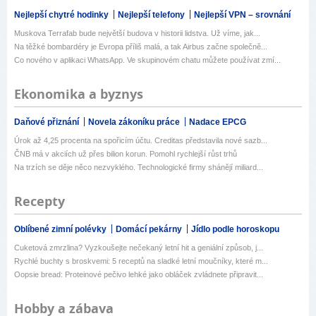
Nejlepší chytré hodinky
Nejlepší telefony
Nejlepší VPN – srovnání
Muskova Terrafab bude největší budova v historii lidstva. Už víme, jak...
Na těžké bombardéry je Evropa příliš malá, a tak Airbus začne společně...
Co nového v aplikaci WhatsApp. Ve skupinovém chatu můžete používat zmí...
Ekonomika a byznys
Daňové přiznání
Novela zákoníku práce
Nadace EPCG
Úrok až 4,25 procenta na spořicím účtu. Creditas představila nové sazb...
ČNB má v akciích už přes bilion korun. Pomohl rychlejší růst trhů
Na trzích se děje něco nezvyklého. Technologické firmy shánějí miliard...
Recepty
Oblíbené zimní polévky
Domácí pekárny
Jídlo podle horoskopu
Cuketová zmrzlina? Vyzkoušejte nečekaný letní hit a geniální způsob, j...
Rychlé buchty s broskvemi: 5 receptů na sladké letní moučníky, které m...
Oopsie bread: Proteinové pečivo lehké jako obláček zvládnete připravit...
Hobby a zábava