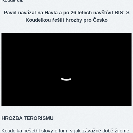
Koudelka.
Pavel navázal na Havla a po 26 letech navštívil BIS: S
Koudelkou řešili hrozby pro Česko
HROZBA TERORISMU
Koudelka nešetřil slovy o tom, v jak závažné době žijeme.