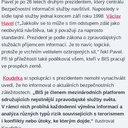
Pavel je po 26 letech druhým prezidentem, který centrálu
Bezpečnostní informační služby navštívil. Naposledy v
sídle tajné služby jednal koncem září roku 1998
Václav
Havel
(†„Jakkoliv se to může s tím odstupem zdát jako
neobvyklá návštěva, tak ji považuji za naprosto
standardní. Prezident je podle zákona o zpravodajských
službách příjemcem informací. Je to navíc logické,
protože je vrchním velitelem ozbrojených sil,“ řekl Pavel.
Při té příležitosti také poděkoval všem, kteří v BIS pracují
ve prospěch země.
Koudelka
si spolupráci s prezidentem nemohl vynachválit
uvedl, že ho informoval o aktuálních bezpečnostních
záležitostech.
„BIS je členem mezinárodních platforem
sdružujících nejsilnější zpravodajské služby světa.
V rámci nich probíhá každodenní výměna informací a
analýza různých typů rizik souvisejících s terorismem
i konflikty nebo útoky, ke kterým dojde,“
ilustroval