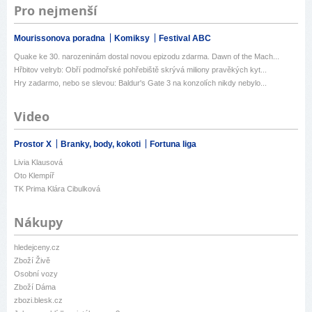
Pro nejmenší
Mourissonova poradna
Komiksy
Festival ABC
Quake ke 30. narozeninám dostal novou epizodu zdarma. Dawn of the Mach...
Hřbitov velryb: Obří podmořské pohřebiště skrývá miliony pravěkých kyt...
Hry zadarmo, nebo se slevou: Baldur's Gate 3 na konzolích nikdy nebylo...
Video
Prostor X
Branky, body, kokoti
Fortuna liga
Livia Klausová
Oto Klempíř
TK Prima Klára Cibulková
Nákupy
hledejceny.cz
Zboží Živě
Osobní vozy
Zboží Dáma
zbozi.blesk.cz