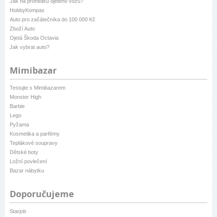
Jak na prohlídku ojetého vozu?
HobbyKompas
Auto pro začátečníka do 100 000 Kč
Zboží Auto
Ojetá Škoda Octavia
Jak vybrat auto?
Mimibazar
Testujte s Mimibazarem
Monster High
Barbie
Lego
Pyžama
Kosmetika a parfémy
Teplákové soupravy
Dětské boty
Ložní povlečení
Bazar nábytku
Doporučujeme
Starjob