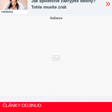
Jak spolehlivě zakryjete šediny?
Tohle musíte znát
reklama
ČLÁNKY ODJINUD