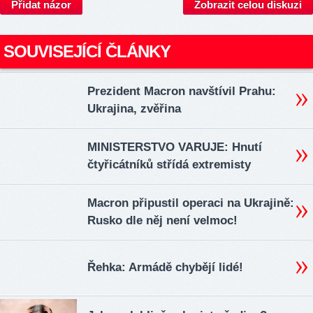
Přidat názor
Zobrazit celou diskuzi
SOUVISEJÍCÍ ČLÁNKY
Prezident Macron navštívil Prahu:
Ukrajina, zvěřina
MINISTERSTVO VARUJE: Hnutí
čtyřicátníků střídá extremisty
Macron připustil operaci na Ukrajině:
Rusko dle něj není velmoc!
Řehka: Armádě chybějí lidé!