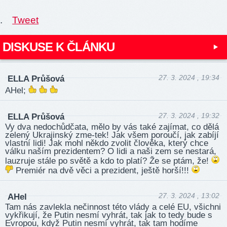
.
Tweet
DISKUSE K ČLÁNKU
27. 3. 2024 , 19:34
ELLA Průšová
AHel;
27. 3. 2024 , 19:32
ELLA Průšová
Vy dva nedochůdčata, mělo by vás také zajímat, co dělá
zelený Ukrajinský zme-tek! Jak všem poroučí, jak zabíjí
vlastní lidi! Jak mohl někdo zvolit člověka, který chce
válku naším prezidentem? O lidi a naši zem se nestará,
lauzruje stále po světě a kdo to platí? Že se ptám, že!
Premiér na dvě věci a prezident, ještě horší!!!
27. 3. 2024 , 13:02
AHel
Tam nás zavlekla nečinnost této vlády a celé EU, všichni
vykřikují, že Putin nesmí vyhrát, tak jak to tedy bude s
Evropou, když Putin nesmí vyhrát, tak tam hodíme