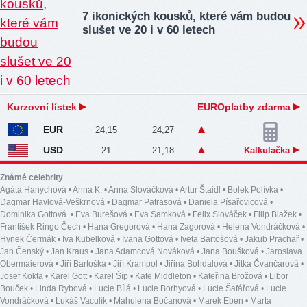
7 ikonických kousků, které vám budou
slušet ve 20 i v 60 letech
Kurzovní lístek
EUROplatby zdarma
EUR
24,15
24,27
USD
21
21,18
Kalkulačka
Známé celebrity
Agáta Hanychová
•
Anna K.
•
Anna Slováčková
•
Artur Štaidl
•
Bolek Polívka
•
Dagmar Havlová-Veškrnová
•
Dagmar Patrasová
•
Daniela Písařovicová
•
Dominika Gottová
•
Eva Burešová
•
Eva Samková
•
Felix Slováček
•
Filip Blažek
•
František Ringo Čech
•
Hana Gregorová
•
Hana Zagorová
•
Helena Vondráčková
•
Hynek Čermák
•
Iva Kubelková
•
Ivana Gottová
•
Iveta Bartošová
•
Jakub Prachař
•
Jan Čenský
•
Jan Kraus
•
Jana Adamcová Nováková
•
Jana Boušková
•
Jaroslava
Obermaierová
•
Jiří Bartoška
•
Jiří Krampol
•
Jiřina Bohdalová
•
Jitka Čvančarová
•
Josef Kokta
•
Karel Gott
•
Karel Šíp
•
Kate Middleton
•
Kateřina Brožová
•
Libor
Bouček
•
Linda Rybová
•
Lucie Bílá
•
Lucie Borhyová
•
Lucie Šafářová
•
Lucie
Vondráčková
•
Lukáš Vaculík
•
Mahulena Bočanová
•
Marek Eben
•
Marta