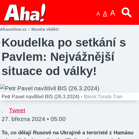
A
A
A
Ahaonline.cz
Musíte vědět!
Koudelka po setkání s
Pavlem: Nejvážnější
situace od války!
Petr Pavel navštívil BIS (26.3.2024)
• Blesk:Tonda Tran
.
Tweet
27. března 2024 • 05:00
To, co dělají Rusové na Ukrajině a teroristé z Hamásu