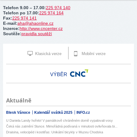
Telefon 9.00 – 17.00
:
225 974 140
Telefon po 17.00
:
225 974 164
Fax
:
225 974 141
E-mail
:
aha@ahaonline.cz
Inzerce
:
http://www.cncenter.cz
Soutěže
:
pravidla soutěží
Klasická verze
Mobilní verze
VÝBĚR
Aktuálně
Blesk Vánoce
Kalendář svátků 2025
INFO.cz
U Daniela Landy hořelo! V památkově chráněném domě vypalovali vosy
Čeká nás zatmění Slunce. Mimořádná podívaná v minulosti ovlivňovala bi...
Draisina, velocipéd i kostitřas: Unikátní bicykly v Muzeu Chodska