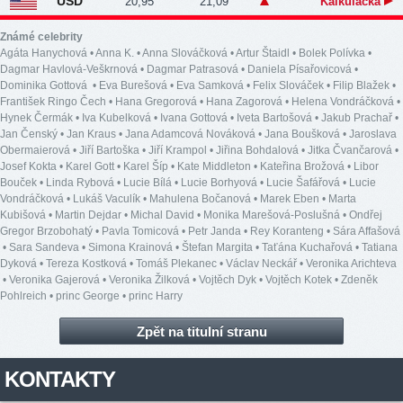
USD
20,95
21,09
Kalkulačka
Známé celebrity
Agáta Hanychová
•
Anna K.
•
Anna Slováčková
•
Artur Štaidl
•
Bolek Polívka
•
Dagmar Havlová-Veškrnová
•
Dagmar Patrasová
•
Daniela Písařovicová
•
Dominika Gottová
•
Eva Burešová
•
Eva Samková
•
Felix Slováček
•
Filip Blažek
•
František Ringo Čech
•
Hana Gregorová
•
Hana Zagorová
•
Helena Vondráčková
•
Hynek Čermák
•
Iva Kubelková
•
Ivana Gottová
•
Iveta Bartošová
•
Jakub Prachař
•
Jan Čenský
•
Jan Kraus
•
Jana Adamcová Nováková
•
Jana Boušková
•
Jaroslava
Obermaierová
•
Jiří Bartoška
•
Jiří Krampol
•
Jiřina Bohdalová
•
Jitka Čvančarová
•
Josef Kokta
•
Karel Gott
•
Karel Šíp
•
Kate Middleton
•
Kateřina Brožová
•
Libor
Bouček
•
Linda Rybová
•
Lucie Bílá
•
Lucie Borhyová
•
Lucie Šafářová
•
Lucie
Vondráčková
•
Lukáš Vaculík
•
Mahulena Bočanová
•
Marek Eben
•
Marta
Kubišová
•
Martin Dejdar
•
Michal David
•
Monika Marešová-Poslušná
•
Ondřej
Gregor Brzobohatý
•
Pavla Tomicová
•
Petr Janda
•
Rey Koranteng
•
Sára Affašová
•
Sara Sandeva
•
Simona Krainová
•
Štefan Margita
•
Taťána Kuchařová
•
Tatiana
Dyková
•
Tereza Kostková
•
Tomáš Plekanec
•
Václav Neckář
•
Veronika Arichteva
•
Veronika Gajerová
•
Veronika Žilková
•
Vojtěch Dyk
•
Vojtěch Kotek
•
Zdeněk
Pohlreich
•
princ George
•
princ Harry
Zpět na titulní stranu
KONTAKTY