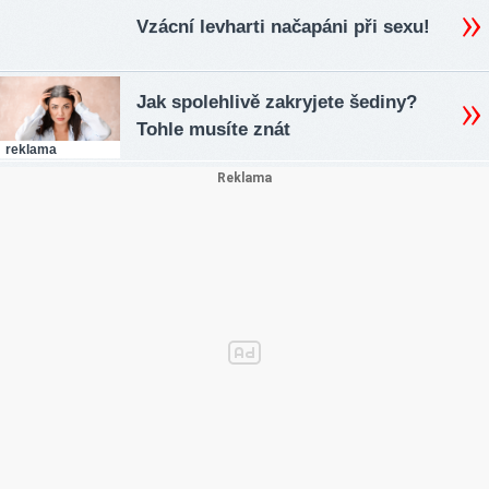
Vzácní levharti načapáni při sexu!
Jak spolehlivě zakryjete šediny?
Tohle musíte znát
reklama