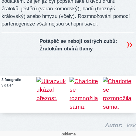
dodatkem, že jen již byl popsán také u dvou druhů
žraloků, ještěrů (varan komodský), hadů (hroznýš
královský) anebo hmyzu (včely). Rozmnožování pomocí
partenogeneze však nejsou schopni savci.
Potápěč se nebojí ostrých zubů:
Žralokům otvírá tlamy
3 fotografie
v galerii
Autor:
ksk