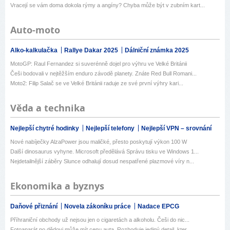
Vracejí se vám doma dokola rýmy a angíny? Chyba může být v zubním kart...
Auto-moto
Alko-kalkulačka
Rallye Dakar 2025
Dálniční známka 2025
MotoGP: Raul Fernandez si suverénně dojel pro výhru ve Velké Británii
Češi bodovali v nejtěžším enduro závodě planety. Znáte Red Bull Romani...
Moto2: Filip Salač se ve Velké Británii raduje ze své první výhry kari...
Věda a technika
Nejlepší chytré hodinky
Nejlepší telefony
Nejlepší VPN – srovnání
Nové nabíječky AlzaPower jsou maličké, přesto poskytují výkon 100 W
Další dinosaurus vyhyne. Microsoft předělává Správu tisku ve Windows 1...
Nejdetailnější záběry Slunce odhalují dosud nespatřené plazmové víry n...
Ekonomika a byznys
Daňové přiznání
Novela zákoníku práce
Nadace EPCG
Příhraniční obchody už nejsou jen o cigaretách a alkoholu. Češi do nic...
Fotoaparát po dědovi může mít cenu auta. Rozhoduje jediný detail, kter...