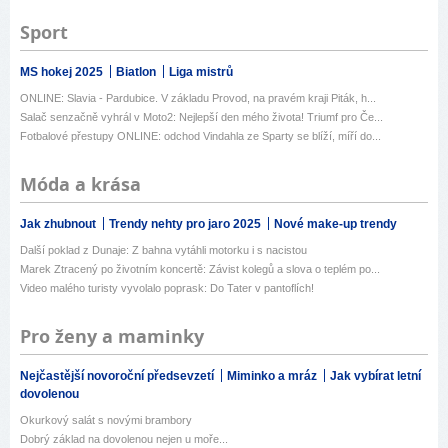
Sport
MS hokej 2025
Biatlon
Liga mistrů
ONLINE: Slavia - Pardubice. V základu Provod, na pravém kraji Piták, h...
Salač senzačně vyhrál v Moto2: Nejlepší den mého života! Triumf pro Če...
Fotbalové přestupy ONLINE: odchod Vindahla ze Sparty se blíží, míří do...
Móda a krása
Jak zhubnout
Trendy nehty pro jaro 2025
Nové make-up trendy
Další poklad z Dunaje: Z bahna vytáhli motorku i s nacistou
Marek Ztracený po životním koncertě: Závist kolegů a slova o teplém po...
Video malého turisty vyvolalo poprask: Do Tater v pantoflích!
Pro ženy a maminky
Nejčastější novoroční předsevzetí
Miminko a mráz
Jak vybírat letní
dovolenou
Okurkový salát s novými brambory
Dobrý základ na dovolenou nejen u moře...