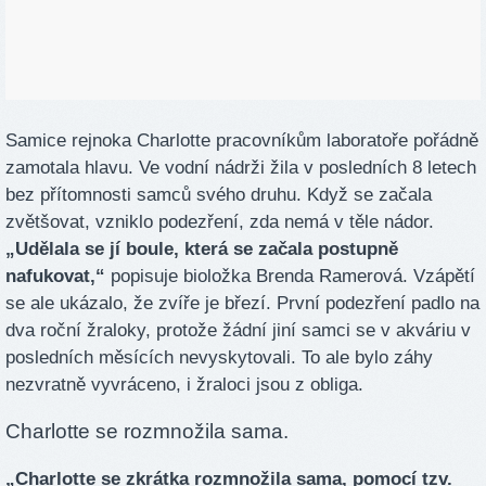
Samice rejnoka Charlotte pracovníkům laboratoře pořádně
zamotala hlavu. Ve vodní nádrži žila v posledních 8 letech
bez přítomnosti samců svého druhu. Když se začala
zvětšovat, vzniklo podezření, zda nemá v těle nádor.
„Udělala se jí boule, která se začala postupně
nafukovat,“
popisuje bioložka Brenda Ramerová. Vzápětí
se ale ukázalo, že zvíře je březí. První podezření padlo na
dva roční žraloky, protože žádní jiní samci se v akváriu v
posledních měsících nevyskytovali. To ale bylo záhy
nezvratně vyvráceno, i žraloci jsou z obliga.
Charlotte se rozmnožila sama.
„Charlotte se zkrátka rozmnožila sama, pomocí tzv.