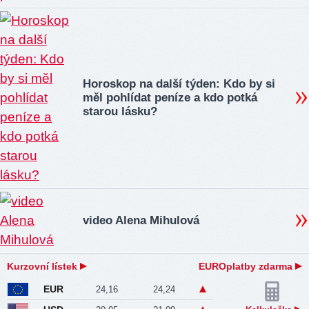
Horoskop na další týden: Kdo by si
měl pohlídat peníze a kdo potká
starou lásku?
video Alena Mihulová
Kurzovní lístek
EUROplatby zdarma
EUR
24,16
24,24