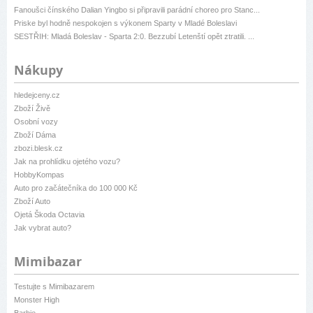
Fanoušci čínského Dalian Yingbo si připravili parádní choreo pro Stanc...
Priske byl hodně nespokojen s výkonem Sparty v Mladé Boleslavi
SESTŘIH: Mladá Boleslav - Sparta 2:0. Bezzubí Letenští opět ztratili. ...
Nákupy
hledejceny.cz
Zboží Živě
Osobní vozy
Zboží Dáma
zbozi.blesk.cz
Jak na prohlídku ojetého vozu?
HobbyKompas
Auto pro začátečníka do 100 000 Kč
Zboží Auto
Ojetá Škoda Octavia
Jak vybrat auto?
Mimibazar
Testujte s Mimibazarem
Monster High