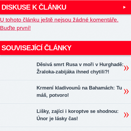
DISKUSE K ČLÁNKU
U tohoto článku ještě nejsou žádné komentáře.
Buďte první!
SOUVISEJÍCÍ ČLÁNKY
Děsivá smrt Rusa v moři v Hurghadě:
Žraloka-zabijáka ihned chytili?!
Krmení kladivounů na Bahamách: Tu
máš, potvoro!
Lišky, zajíci i koroptve se shodnou:
Únor je lásky čas!