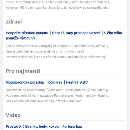
Pop Culture Wrap: Ariana Grande promluvila o svém ústupu z veřejného ž...
Alt news: MGK v tom zas lítá, Jared Leto byl obviněný ze sexuálního ob...
Zdraví
Podpořte dětskou imunitu
Babské rady proti nachlazení
S čím vším
pomůže rýmovník
Jak se zdravě zchladit v tropických vedrech: Co pomáhá a kdy už riskuj...
Úpal a úžeh: Jak je poznat a jak se z nich rychle vyléčit
Parazité v nás: Kterým se u nás líbí a kde v našem těle je můžeme nají...
Pro nejmenší
Mourissonova poradna
Komiksy
Festival ABC
Nahlédněte do nové továrny Škoda Auto: Takhle probíhá výroba baterií p...
Vybíráme nejlepší herní adaptace Pána prstenů. Moderní pecky i histori...
Desková hra Stínadla: Rychlé šípy ožívají v napínavé
Video
Prostor X
Branky, body, kokoti
Fortuna liga