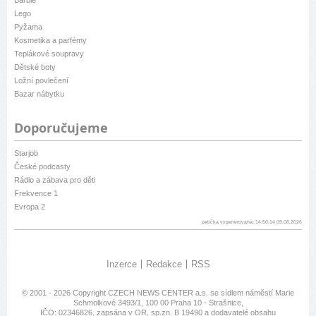
Barbie
Lego
Pyžama
Kosmetika a parfémy
Teplákové soupravy
Dětské boty
Ložní povlečení
Bazar nábytku
Doporučujeme
Starjob
České podcasty
Rádio a zábava pro děti
Frekvence 1
Evropa 2
patička vygenerovaná: 14:50:14 09.08.2026
Inzerce
Redakce
RSS
© 2001 - 2026 Copyright
CZECH NEWS CENTER a.s.
se sídlem náměstí Marie
Schmolkové 3493/1, 100 00 Praha 10 - Strašnice,
IČO: 02346826, zapsána v OR, sp.zn. B 19490 a dodavatelé obsahu