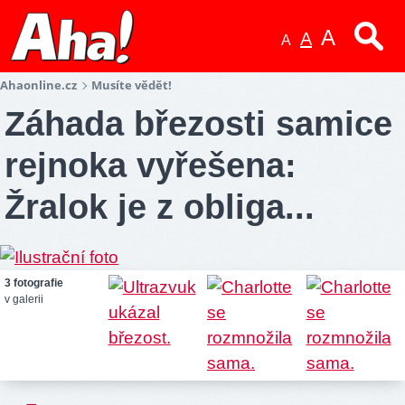
A
A
A
Ahaonline.cz
Musíte vědět!
Záhada březosti samice
rejnoka vyřešena:
Žralok je z obliga...
3 fotografie
v galerii