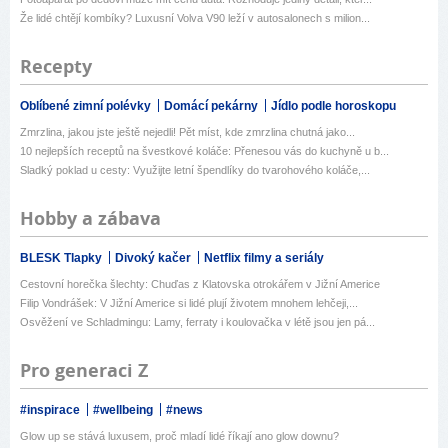
Že lidé chtějí kombíky? Luxusní Volva V90 leží v autosalonech s milion...
Recepty
Oblíbené zimní polévky
Domácí pekárny
Jídlo podle horoskopu
Zmrzlina, jakou jste ještě nejedli! Pět míst, kde zmrzlina chutná jako...
10 nejlepších receptů na švestkové koláče: Přenesou vás do kuchyně u b...
Sladký poklad u cesty: Využijte letní špendlíky do tvarohového koláče,...
Hobby a zábava
BLESK Tlapky
Divoký kačer
Netflix filmy a seriály
Cestovní horečka šlechty: Chuďas z Klatovska otrokářem v Jižní Americe
Filip Vondrášek: V Jižní Americe si lidé plují životem mnohem lehčeji,...
Osvěžení ve Schladmingu: Lamy, ferraty i koulovačka v létě jsou jen pá...
Pro generaci Z
#inspirace
#wellbeing
#news
Glow up se stává luxusem, proč mladí lidé říkají ano glow downu?