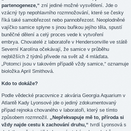
partenogeneze,“
zní jediné možné vysvětlení. Jde o
vzácný typ nepohlavního rozmnožování, které se česky
říká také samobřezost nebo pannobřezost. Neoplodněné
vajíčko samice splyne s jinou buňkou jejího těla, spustí
buněčné dělení a celý proces vede k vytvoření
embrya. Chovatelé z laboratoře v Hendersonville ve státě
Severní Karolína očekávají, že samice v průběhu
nejbližších 2 týdnů přivede na svět až 4 mláďata.
„Potomci jsou v takovém případě vždy samice,“ oznamuje
bioložka April Smithová.
Kdo to dokáže?
Podle vědecké pracovnice z akvária Georgia Aquarium v
Atlantě Kady Lyonsové jde o jediný zdokumentovaný
případ rejnoka chovaného v laboratoři, který se tímto
způsobem rozmnožil.
„Nepřekvapuje mě to, příroda si
vždy najde cestu k zachování druhu,“
tvrdí Lyonsová s