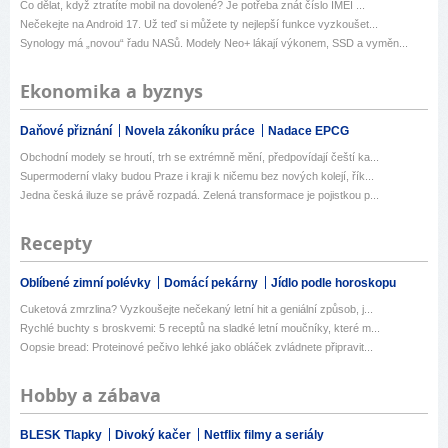
Co dělat, když ztratíte mobil na dovolené? Je potřeba znát číslo IMEI ...
Nečekejte na Android 17. Už teď si můžete ty nejlepší funkce vyzkoušet...
Synology má „novou“ řadu NASů. Modely Neo+ lákají výkonem, SSD a vyměn...
Ekonomika a byznys
Daňové přiznání
Novela zákoníku práce
Nadace EPCG
Obchodní modely se hroutí, trh se extrémně mění, předpovídají čeští ka...
Supermoderní vlaky budou Praze i kraji k ničemu bez nových kolejí, řík...
Jedna česká iluze se právě rozpadá. Zelená transformace je pojistkou p...
Recepty
Oblíbené zimní polévky
Domácí pekárny
Jídlo podle horoskopu
Cuketová zmrzlina? Vyzkoušejte nečekaný letní hit a geniální způsob, j...
Rychlé buchty s broskvemi: 5 receptů na sladké letní moučníky, které m...
Oopsie bread: Proteinové pečivo lehké jako obláček zvládnete připravit...
Hobby a zábava
BLESK Tlapky
Divoký kačer
Netflix filmy a seriály