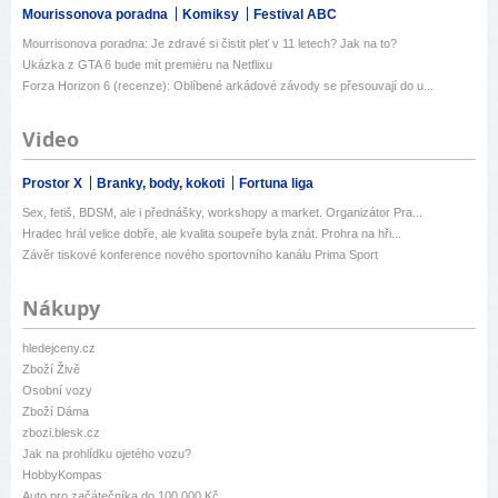
Mourissonova poradna
Komiksy
Festival ABC
Mourrisonova poradna: Je zdravé si čistit pleť v 11 letech? Jak na to?
Ukázka z GTA 6 bude mít premiéru na Netflixu
Forza Horizon 6 (recenze): Oblíbené arkádové závody se přesouvají do u...
Video
Prostor X
Branky, body, kokoti
Fortuna liga
Sex, fetiš, BDSM, ale i přednášky, workshopy a market. Organizátor Pra...
Hradec hrál velice dobře, ale kvalita soupeře byla znát. Prohra na hři...
Závěr tiskové konference nového sportovního kanálu Prima Sport
Nákupy
hledejceny.cz
Zboží Živě
Osobní vozy
Zboží Dáma
zbozi.blesk.cz
Jak na prohlídku ojetého vozu?
HobbyKompas
Auto pro začátečníka do 100 000 Kč