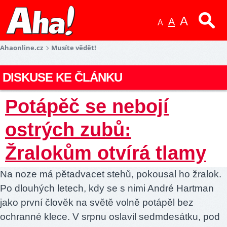
A
A
A
Ahaonline.cz
Musíte vědět!
DISKUSE KE ČLÁNKU
Potápěč se nebojí
ostrých zubů:
Žralokům otvírá tlamy
Na noze má pětadvacet stehů, pokousal ho žralok.
Po dlouhých letech, kdy se s nimi André Hartman
jako první člověk na světě volně potápěl bez
ochranné klece. V srpnu oslavil sedmdesátku, pod