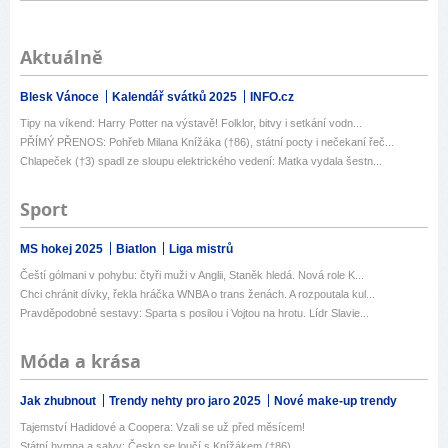
Aktuálně
Blesk Vánoce
Kalendář svátků 2025
INFO.cz
Tipy na víkend: Harry Potter na výstavě! Folklor, bitvy i setkání vodn...
PŘÍMÝ PŘENOS: Pohřeb Milana Knížáka (†86), státní pocty i nečekaní řeč...
Chlapeček (†3) spadl ze sloupu elektrického vedení: Matka vydala šestn...
Sport
MS hokej 2025
Biatlon
Liga mistrů
Čeští gólmani v pohybu: čtyři muži v Anglii, Staněk hledá. Nová role K...
Chci chránit dívky, řekla hráčka WNBA o trans ženách. A rozpoutala kul...
Pravděpodobné sestavy: Sparta s posilou i Vojtou na hrotu. Lídr Slavie...
Móda a krása
Jak zhubnout
Trendy nehty pro jaro 2025
Nové make-up trendy
Tajemství Hadidové a Coopera: Vzali se už před měsícem!
Státní hymna a salvy: Česko se loučí s Knížákem (†86)