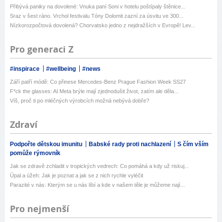
Přibývá paniky na dovolené: Vnuka paní Soni v hotelu poštípaly štěnice...
Sraz v šest ráno. Vrchol festivalu Tóny Dolomit zazní za úsvitu ve 300...
Nízkorozpočtová dovolená? Chorvatsko jedno z nejdražších v Evropě! Lev...
Pro generaci Z
#inspirace
#wellbeing
#news
Září patří módě: Co přinese Mercedes-Benz Prague Fashion Week SS27
F*ck the glasses: AI Meta brýle mají zjednodušit život, zatím ale děla...
Víš, proč ti po mléčných výrobcích možná nebývá dobře?
Zdraví
Podpořte dětskou imunitu
Babské rady proti nachlazení
S čím vším
pomůže rýmovník
Jak se zdravě zchladit v tropických vedrech: Co pomáhá a kdy už riskuj...
Úpal a úžeh: Jak je poznat a jak se z nich rychle vyléčit
Parazité v nás: Kterým se u nás líbí a kde v našem těle je můžeme nají...
Pro nejmenší