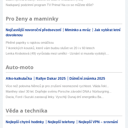
Nadupaný podzimní program TV Prima! Na co se můžete těšit?
Pro ženy a maminky
Nejčastější novoroční předsevzetí
Miminko a mráz
Jak vybírat letní
dovolenou
Plněné papriky s rajskou omáčkou
7 ikonických kousků, které vám budou slušet ve 20 i v 60 letech
Lenka Krobotová (49) vyrůstala mezi umělci - Uznání si musela vydobýt....
Auto-moto
Alko-kalkulačka
Rallye Dakar 2025
Dálniční známka 2025
Více než polovina Němců je pro zrušení neomezené rychlosti. Vláda řekl...
Manthey slaví 30 let: Dopřejte svému Porsche závodní DNA z Nürburgring...
Dacia, Ford i Suzuki zastavují linky. Vyschlý Dunaj drtí energetiku Ba...
Věda a technika
Nejlepší chytré hodinky
Nejlepší telefony
Nejlepší VPN – srovnání