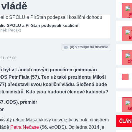
 vládě
lic SPOLU a PirStan podepsali koaliční
yněk Pecák)
(0)
Vstoupit do diskuse
021 • 05:00
á být v Lánech novým premiérem jmenován
S Petr Fiala (57). Ten už také prezidentu Miloši
7) představil svou koaliční vládu. Složená bude
ti ministrů. Kdo jsou budoucí členové kabinetu?
57, ODS), premiér
or
bývalý rektor Masarykovy univerzity byl rok ministrem
ČLÁN
vládě
Petra Nečase
(56, exODS). Od ledna 2014 je