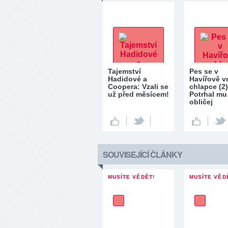
Tajemství
Pes se v
Hadidové a
Havířově v
Coopera: Vzali se
chlapce (2)
už před měsícem!
Potrhal mu
obličej
SOUVISEJÍCÍ ČLÁNKY
MUSÍTE VĚDĚT!
MUSÍTE VĚD