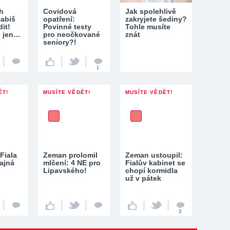
h
Covidová
Jak spolehlivě
Babiš
opatření:
zakryjete šediny?
dit!
Povinné testy
Tohle musíte
e jen…
pro neočkované
znát
seniory?!
1
ĚT!
MUSÍTE VĚDĚT!
MUSÍTE VĚDĚT!
Fiala
Zeman prolomil
Zeman ustoupil:
ajná
mlčení: 4 NE pro
Fialův kabinet se
Lipavského!
chopí kormidla
už v pátek
3