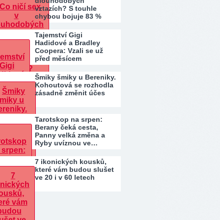
dlouhodobých
vztazích? S touhle
chybou bojuje 83 %
párů. Patříte…
Tajemství Gigi
Hadidové a Bradley
Coopera: Vzali se už
před měsícem
Šmiky šmiky u Bereniky.
Kohoutová se rozhodla
zásadně změnit účes
Tarotskop na srpen:
Berany čeká cesta,
Panny velká změna a
Ryby uvíznou ve…
7 ikonických kousků,
které vám budou slušet
ve 20 i v 60 letech