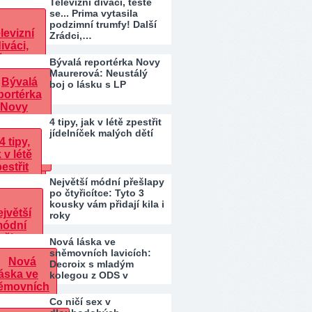
Televizní diváci, těšte
se... Prima vytasila
podzimní trumfy! Další
Zrádci,…
Bývalá reportérka Novy
Maurerová: Neustálý
boj o lásku s LP
4 tipy, jak v létě zpestřit
jídelníček malých dětí
Největší módní přešlapy
po čtyřicítce: Tyto 3
kousky vám přidají kila i
roky
Nová láska ve
sněmovních lavicích:
Decroix s mladým
kolegou z ODS v
bazénu pod…
Co ničí sex v