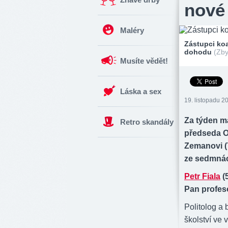
nové
Maléry
Zástupci koa
dohodu
(Zb
Musíte vědět!
Láska a sex
19. listopadu 2
Za týden m
Retro skandály
předseda OD
Zemanovi (7
ze sedmnác
Petr Fiala
(
Pan profes
Politolog a 
školství ve 