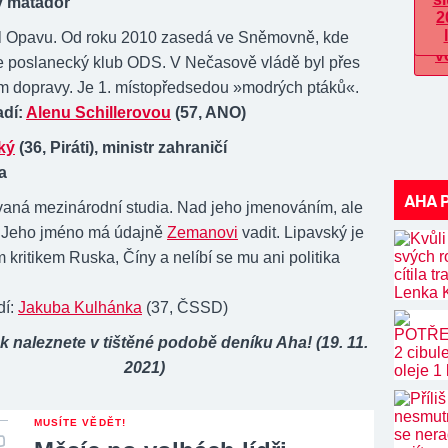
ý matador
l Opavu. Od roku 2010 zasedá ve Sněmovně, kde
e poslanecký klub ODS. V Nečasově vládě byl přes
em dopravy. Je 1. místopředsedou »modrých ptáků«.
adí:
Alenu Schillerovou
(57, ANO)
ký
(36, Piráti), ministr zahraničí
a
AHA 
aná mezinárodní studia. Nad jeho jmenováním, ale
k. Jeho jméno má údajně
Zemanovi
vadit. Lipavský je
ým kritikem Ruska, Číny a nelíbí se mu ani politika
dí:
Jakuba Kulhánka
(37, ČSSD)
k naleznete v tištěné podobě deníku Aha! (19. 11.
2021)
MUSÍTE VĚDĚT!