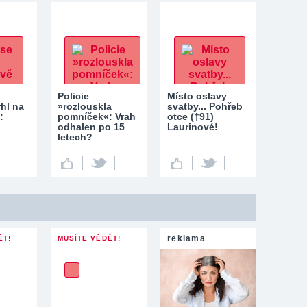
Policie
Místo oslavy
rhl na
»rozlouskla
svatby... Pohřeb
:
pomníček«: Vrah
otce (†91)
odhalen po 15
Laurinové!
letech?
reklama
ĚT!
MUSÍTE VĚDĚT!