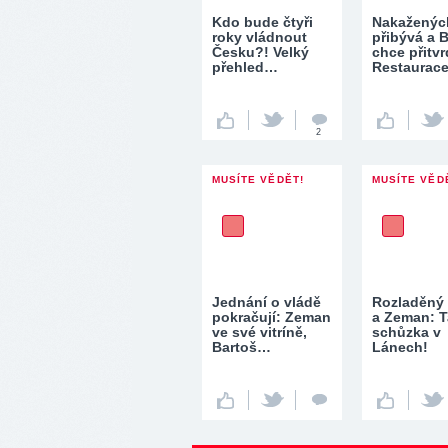
Kdo bude čtyři
Nakaženýc
roky vládnout
přibývá a 
Česku?! Velký
chce přitvr
přehled…
Restaurac
2
MUSÍTE VĚDĚT!
MUSÍTE VĚD
Jednání o vládě
Rozladěný 
pokračují: Zeman
a Zeman: T
ve své vitríně,
schůzka v
Bartoš…
Lánech!