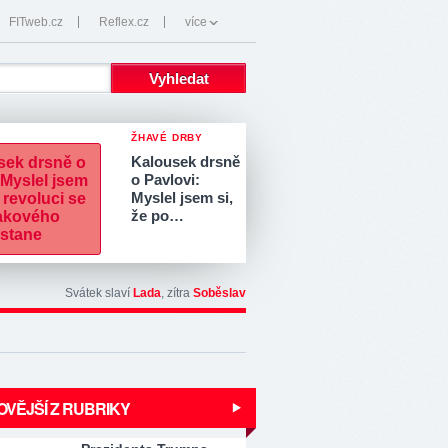
FITweb.cz
Reflex.cz
více
ŽHAVÉ DRBY
Kalousek drsně
o Pavlovi:
Myslel jsem si,
že po…
Svátek slaví
Lada
, zítra
Soběslav
VĚJŠÍ Z RUBRIKY