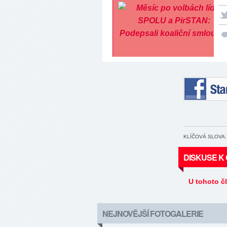
Staňte se 
KLÍČOVÁ SLOVA:
DISKUSE K
U tohoto č
NEJNOVĚJŠÍ FOTOGALERIE