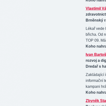
Koho nahra
Vlastimil V
zdravotnict
Brněnský r
Lékař vede 
břicha. Od 
TOP 09. Má 
Koho nahr
Ivan Barto
rozvoj a dig
Dredař s h
Zakládající 
informační t
kampani hrá
Koho nahr
Zbyněk Sta