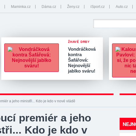
Maminka.cz
Dáma.cz
Ženy.cz
iSport.cz
Auto.cz
ŽHAVÉ DRBY
Vondráčková
kontra
Šafářová:
Nejnovější
jablko sváru!
miér a jeho ministři... Kdo je kdo v nové vládě
ucí premiér a jeho
NEJNO
tři... Kdo je kdo v