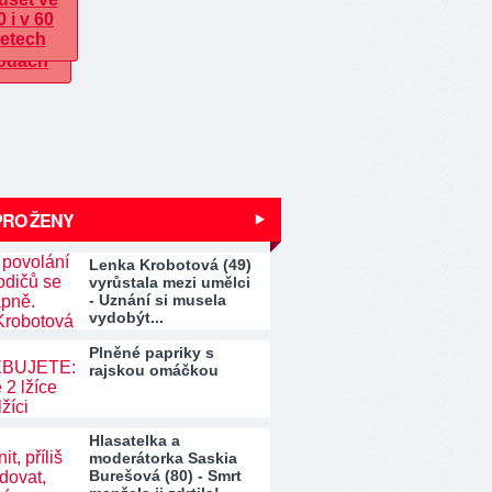
PRO ŽENY
Lenka Krobotová (49)
vyrůstala mezi umělci
- Uznání si musela
vydobýt...
Plněné papriky s
rajskou omáčkou
Hlasatelka a
moderátorka Saskia
Burešová (80) - Smrt