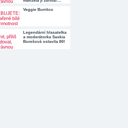
manžela ji zdrtila!…
Veggie Burritos
Legendární hlasatelka
a moderátorka Saskia
Burešová oslavila 80!