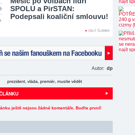
Měsíc po volbách lídři
SPOLU a PirSTAN:
Podepsali koaliční smlouvu!
CELÝ ČLÁNEK
naším fanouškem na Facebooku!
Autor:
dp
,
,
,
prezident
vláda
premiér
musíte vědět
 ČLÁNKU
lánku ještě nejsou žádné komentáře. Buďte první!