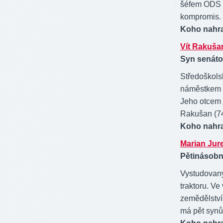
šéfem ODS a 
kompromis.
Koho nahr
Vít Rakuša
Syn senáto
Středoškolsk
náměstkem s
Jeho otcem 
Rakušan (74
Koho nahr
Marian Jur
Pětinásobn
Vystudovaný
traktoru. Ve
zemědělství.
má pět synů