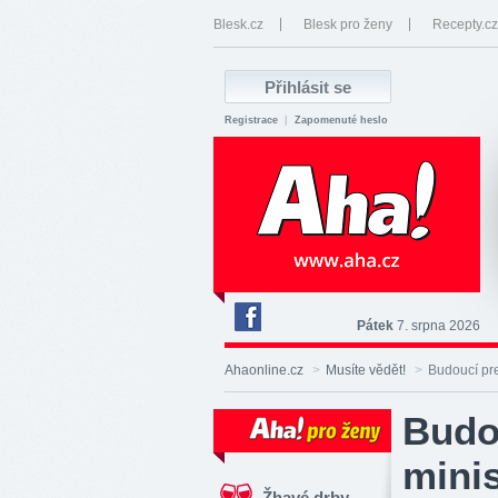
Blesk.cz
Blesk pro ženy
Recepty.cz
Registrace
|
Zapomenuté heslo
Pátek
7. srpna 2026
Deník
Aha!
Ahaonline.cz
>
Musíte vědět!
>
Budoucí pre
na
Facebooku
Budo
minis
Žhavé drby