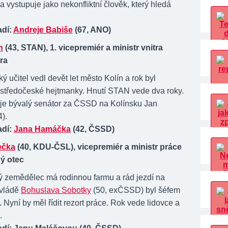
vystupuje jako nekonfliktní člověk, který hledá
adí:
Andreje Babiše
(67, ANO)
n
(43, STAN), 1. vicepremiér a ministr vnitra
ra
ý učitel vedl devět let město Kolín a rok byl
tředočeské hejtmanky. Hnutí STAN vede dva roky.
je bývalý senátor za ČSSD na Kolínsku Jan
).
adí:
Jana Hamáčka
(42, ČSSD)
ečka
(40, KDU-ČSL), vicepremiér a ministr práce
ý otec
 zemědělec má rodinnou farmu a rád jezdí na
 vládě
Bohuslava Sobotky
(50, exČSSD) byl šéfem
 Nyní by měl řídit rezort práce. Rok vede lidovce a
.