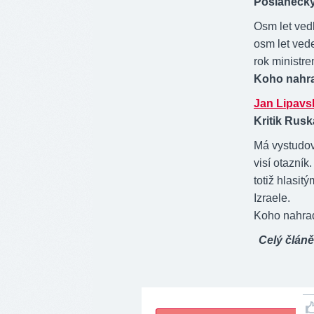
Poslaneck
Osm let ved
osm let ved
rok ministr
Koho nahr
Jan Lipavs
Kritik Rusk
Má vystudov
visí otazní
totiž hlasit
Izraele.
Koho nahra
Celý článě