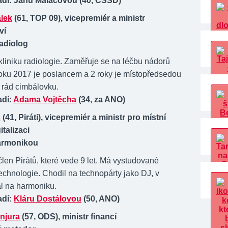
dí: Janu Maláčovou (40, ČSSD)
álek
(61, TOP 09), vicepremiér a ministr
ví
adiolog
kliniku radiologie. Zaměřuje se na léčbu nádorů
roku 2017 je poslancem a 2 roky je místopředsedou
rád cimbálovku.
adí:
Adama Vojtěcha
(34, za ANO)
š
(41, Piráti), vicepremiér a ministr pro místní
italizaci
armonikou
člen Pirátů, které vede 9 let. Má vystudované
echnologie. Chodil na technopárty jako DJ, v
l na harmoniku.
adí:
Kláru Dostálovou
(50, ANO)
njura
(57, ODS), ministr financí