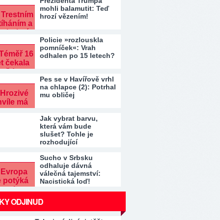
Prezidenta Trumpa
mohli balamutit: Teď
hrozí vězením!
Policie »rozlouskla
pomníček«: Vrah
odhalen po 15 letech?
Pes se v Havířově vrhl
na chlapce (2): Potrhal
mu obličej
Jak vybrat barvu,
která vám bude
slušet? Tohle je
rozhodující
Sucho v Srbsku
odhaluje dávná
válečná tajemství:
Nacistická loď!
KY ODJINUD