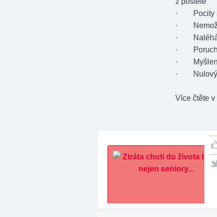
z postele
· Pocity š
· Nemožnost
· Naléhání 
· Poruchy 
· Myšlenk
· Nulový zá
Více čtěte v