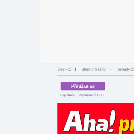
Blesk.cz
Blesk pro ženy
Recepty.cz
Registrace
|
Zapomenuté heslo