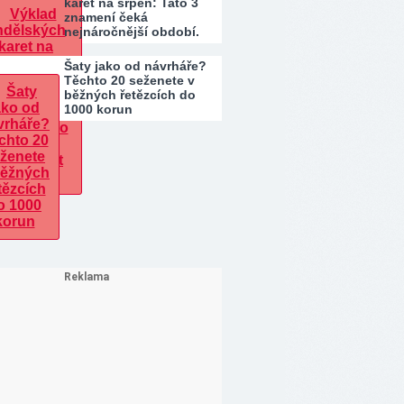
karet na srpen: Tato 3
znamení čeká
nejnáročnější období.
Kdo…
Šaty jako od návrháře?
Těchto 20 seženete v
běžných řetězcích do
1000 korun