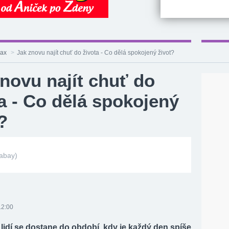
lax
>
Jak znovu najít chuť do života - Co dělá spokojený život?
novu najít chuť do
a - Co dělá spokojený
?
xabay)
12:00
 lidí se dostane do období, kdy je každý den spíše