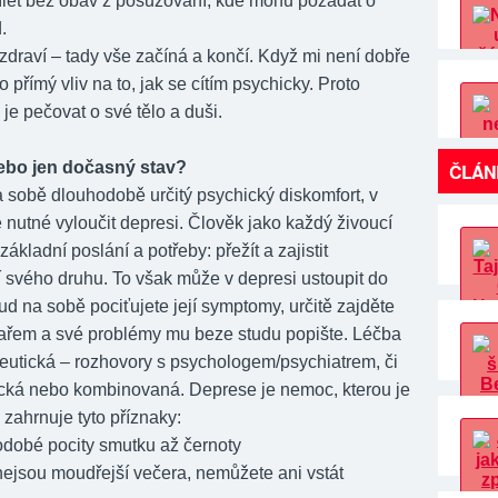
dílet bez obav z posuzování, kde mohu požádat o
.
aví – tady vše začíná a končí. Když mi není dobře
o přímý vliv na to, jak se cítím psychicky. Proto
1 je pečovat o své tělo a duši.
ebo jen dočasný stav?
ČLÁN
 na sobě dlouhodobě určitý psychický diskomfort, v
e nutné vyloučit depresi. Člověk jako každý živoucí
základní poslání a potřeby: přežít a zajistit
 svého druhu. To však může v depresi ustoupit do
d na sobě pociťujete její symptomy, určitě zajděte
ařem a své problémy mu beze studu popište. Léčba
peutická – rozhovory s psychologem/psychiatrem, či
cká nebo kombinovaná. Deprese je nemoc, kterou je
a zahrnuje tyto příznaky:
bé pocity smutku až černoty
sou moudřejší večera, nemůžete ani vstát