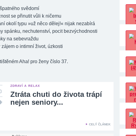
patného svědomí
 se přinutit vůli k ničemu
okolí typu »už něco dělej!« nijak nezabírá
spánku, nechutenství, pocit bezvýchodnosti
y na sebevraždu
jem o intimní život, úzkosti
 tištěném Aha! pro ženy číslo 37.
ZDRAVÍ A RELAX
Ztráta chuti do života trápí
nejen seniory...
CELÝ ČLÁNEK