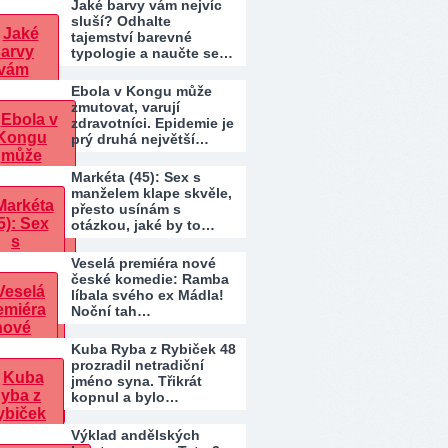
Jaké barvy vám nejvíc
sluší? Odhalte
tajemství barevné
typologie a naučte se…
Ebola v Kongu může
zmutovat, varují
zdravotníci. Epidemie je
prý druhá největší…
Markéta (45): Sex s
manželem klape skvěle,
přesto usínám s
otázkou, jaké by to…
Veselá premiéra nové
české komedie: Ramba
líbala svého ex Mádla!
Noční tah…
Kuba Ryba z Rybiček 48
prozradil netradiční
jméno syna. Třikrát
kopnul a bylo…
Výklad andělských