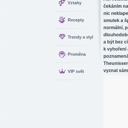
Vztahy
čekáním na 
nic neklape
Recepty
smutek a šp
normální, p
dlouhodobě,
Trendy a styl
a být bez cí
k vyhoření 
Proměna
poznamená 
Theunissen 
vyznat sám 
VIP svět