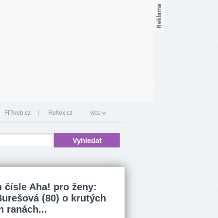
FITweb.cz
Reflex.cz
více
 čísle Aha! pro ženy:
Burešová (80) o krutých
h ranách...