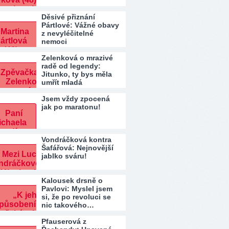
Děsivé přiznání
Pártlové: Vážné obavy
z nevyléčitelné
nemoci
Zelenková o mrazivé
radě od legendy:
Jitunko, ty bys měla
umřít mladá
Jsem vždy zpocená
jak po maratonu!
Vondráčková kontra
Šafářová: Nejnovější
jablko sváru!
Kalousek drsně o
Pavlovi: Myslel jsem
si, že po revoluci se
nic takového…
Pfauserová z