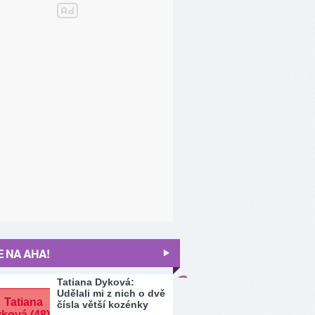
 NA AHA!
Tatiana Dyková:
Udělali mi z nich o dvě
čísla větší kozénky