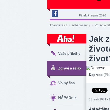
Pátek
7. srpna 2026
Deník
Aha!
Ahaonline.cz
>
AHA pro ženy
>
Zdraví a re
na
Facebooku
Jak z
život
Vaše příběhy
život
Zdraví a relax
Deprese
(Pi
Volný čas
NÁPADník
18. září 2021 • 
Asi většina