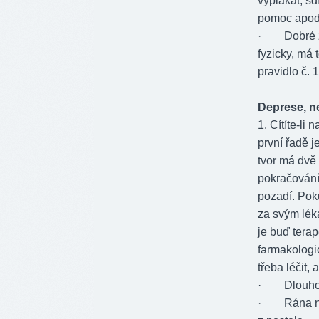
vyplakat, s
pomoc apod
· Dobré zdr
fyzicky, má t
pravidlo č. 
Deprese, n
1. Cítíte-li
první řadě j
tvor má dvě 
pokračování
pozadí. Poku
za svým lék
je buď tera
farmakologi
třeba léčit, 
· Dlouhodo
· Rána nej