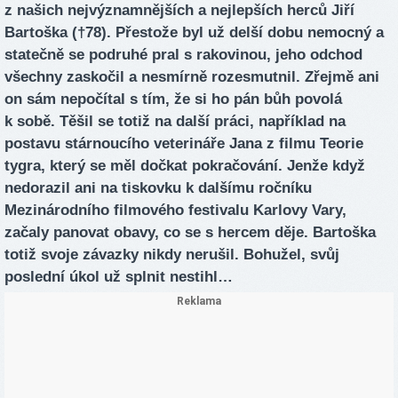
z našich nejvýznamnějších a nejlepších herců Jiří
Bartoška (†78). Přestože byl už delší dobu nemocný a
statečně se podruhé pral s rakovinou, jeho odchod
všechny zaskočil a nesmírně rozesmutnil. Zřejmě ani
on sám nepočítal s tím, že si ho pán bůh povolá
k sobě. Těšil se totiž na další práci, například na
postavu stárnoucího veterináře Jana z filmu Teorie
tygra, který se měl dočkat pokračování. Jenže když
nedorazil ani na tiskovku k dalšímu ročníku
Mezinárodního filmového festivalu Karlovy Vary,
začaly panovat obavy, co se s hercem děje. Bartoška
totiž svoje závazky nikdy nerušil. Bohužel, svůj
poslední úkol už splnit nestihl…