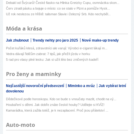
Debakl od Švýcarů! České fiasko na Hlinka Gretzky Cupu, osmnáctka skon...
Červ ztratil pásku a bojuje o místo: co se stalo v Plzni a pomůže Hysk...
Už rok neslezou ze hřiště: talisman Slavie i železný Srb. Kdo nechyběl...
Móda a krása
Jak zhubnout
Trendy nehty pro jaro 2025
Nové make-up trendy
Počet kuřáků klesá, zdravotníci ale varují: Výrobci e-cigaret lákají m...
Vedra dávají řidičům zabrat: 7 tipů, jak přežít jízdu v horku
5 rad pro vlasy plné lesku: Jak si užít léto bez zničených kadeří
Pro ženy a maminky
Nejčastější novoroční předsevzetí
Miminko a mráz
Jak vybírat letní
dovolenou
Dědečkové podle horoskopu. Kdo se bude s vnoučaty mazlit, chodit na vý...
Houbaření s dětmi. Jak dobře znáte české houby? Udělejte si KVÍZ!
Kamarádka, která zažila totéž, je k nezaplacení. Proč jsou přátelství ...
Auto-moto