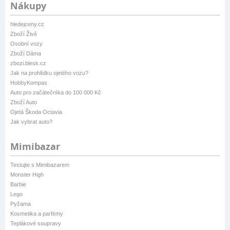
Nákupy
hledejceny.cz
Zboží Živě
Osobní vozy
Zboží Dáma
zbozi.blesk.cz
Jak na prohlídku ojetého vozu?
HobbyKompas
Auto pro začátečníka do 100 000 Kč
Zboží Auto
Ojetá Škoda Octavia
Jak vybrat auto?
Mimibazar
Testujte s Mimibazarem
Monster High
Barbie
Lego
Pyžama
Kosmetika a parfémy
Teplákové soupravy