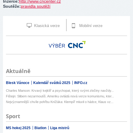
Inzerce
:
http://www.cncenter.cz
Soutěže
:
pravidla soutěží
Klasická verze
Mobilní verze
VÝBĚR
Aktuálně
Blesk Vánoce
Kalendář svátků 2025
INFO.cz
Charles Manson: Krvavý kejklíř a psychopat, který svými zločiny navždy...
Fištejn: Slibem nezarmoutíš. Ameriku ovládá nová verze komunismu, kter...
Nejvýznamnější chvíle pohřbu Knížáka: Klempíř mluvil o hádce, Klaus vz...
Sport
MS hokej 2025
Biatlon
Liga mistrů