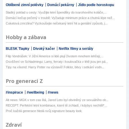
Oblíbené zimní polévky
Domácí pekárny
Jídlo podle horoskopu
Sladký poklad u cesty: Využijte letní špendlíky do tvarohového koláče,...
Domácí kečup pečený v troubě: Vyžaduje minimum práce a chutná lépe než...
Cuketová zmrzlina? Vyzkoušejte nečekaný letní hit a geniální způsob, j...
Hobby a zábava
BLESK Tlapky
Divoký kačer
Netflix filmy a seriály
Filip Vondrášek: V Jižní Americe si lidé plují životem mnohem lehčeji,...
Osvěžení ve Schladmingu: Lamy, ferraty i koulovačka v létě jsou jen pá...
Tipy na víkend: Harry Potter na výstavě! Folklor, bitvy i setkání vodn...
Pro generaci Z
#inspirace
#wellbeing
#news
Alt news: MGK v tom zas lítá, Jared Leto byl obviněný ze sexuálního ob...
RECEPT: Perfektní letní kombinace, které tě zchladí, i kdybys nechtěl*...
Proč každá generace hledá svůj signature beauty look
Zdraví