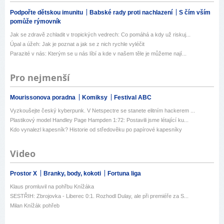
Podpořte dětskou imunitu
Babské rady proti nachlazení
S čím vším
pomůže rýmovník
Jak se zdravě zchladit v tropických vedrech: Co pomáhá a kdy už riskuj...
Úpal a úžeh: Jak je poznat a jak se z nich rychle vyléčit
Parazité v nás: Kterým se u nás líbí a kde v našem těle je můžeme nají...
Pro nejmenší
Mourissonova poradna
Komiksy
Festival ABC
Vyzkoušejte český kyberpunk. V Netspectre se stanete elitním hackerem ...
Plastikový model Handley Page Hampden 1:72: Postavili jsme létající ku...
Kdo vynalezl kapesník? Historie od středověku po papírové kapesníky
Video
Prostor X
Branky, body, kokoti
Fortuna liga
Klaus promluvil na pohřbu Knížáka
SESTŘIH: Zbrojovka - Liberec 0:1. Rozhodl Dulay, ale při premiéře za S...
Milan Knížák pohřeb