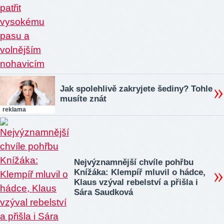
Jak spolehlivě zakryjete šediny? Tohle
musíte znát
reklama
Nejvýznamnější chvíle pohřbu
Knížáka: Klempíř mluvil o hádce,
Klaus vzýval rebelství a přišla i
Sára Saudková