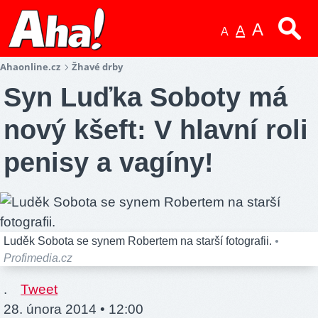
A
A
A
Ahaonline.cz
Žhavé drby
Syn Luďka Soboty má
nový kšeft: V hlavní roli
penisy a vagíny!
Luděk Sobota se synem Robertem na starší fotografii.
•
Profimedia.cz
.
Tweet
28. února 2014 • 12:00