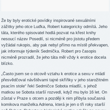
Že by byly erotické povídky inspirované sexuálními
zážitky jeho otce Luďka, Robert kategoricky odmítá. Jeho
táta, kterého spisovatel hodlá pozvat na křest knihy
nesoucí název Posedlí, si nicméně pro jistotu předem
vyžádal rukopis, aby pak nebyl přímo na místě překvapen,
jak informuje týdeník Sedmička. Robert pro časopis
nicméně prozradil, že jeho táta měl vždy k erotice docela
blízko.
„Často jsem se o otcově vztahu k erotice a sexu v mládí
přesvědčoval návštěvami tajné skříňky v jeho starožitném
psacím stole“ řekl Sedmičce Sobota mladší, s jehož
matkou se Sobota starší rozvedl, když mu bylo 16 let. On
zůstal v Praze s otcem a později k nim přibyla současná
komikova manželka Adriena, která je jen o tři roky starší