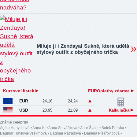
Miluje ji i Zendaya! Sukně, která udělá
stylový outfit z obyčejného trička
Kurzovní lístek
EUROplatby zdarma
EUR
24,16
24,24
USD
20,95
21,09
Kalkulačka
Známé celebrity
Agáta Hanychová
•
Anna K.
•
Anna Slováčková
•
Artur Štaidl
•
Bolek Polívka
•
Dagmar Havlová-Veškrnová
•
Dagmar Patrasová
•
Daniela Písařovicová
•