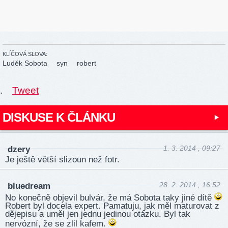
KLÍČOVÁ SLOVA:
Luděk Sobota
syn
robert
.
Tweet
DISKUSE K ČLÁNKU
1. 3. 2014 , 09:27
dzery
Je ještě větší slizoun než fotr.
28. 2. 2014 , 16:52
bluedream
No konečně objevil bulvár, že má Sobota taky jiné dítě
Robert byl docela expert. Pamatuju, jak měl maturovat z
dějepisu a uměl jen jednu jedinou otázku. Byl tak
nervózní, že se zlil kafem.