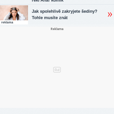
řekl Aha! komik
Jak spolehlivě zakryjete šediny?
Tohle musíte znát
reklama