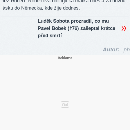
než Robert. Robertova biologická matka odešla za novou
lásku do Německa, kde žije dodnes.
Luděk Sobota prozradil, co mu
Pavel Bobek (†76) zašeptal krátce
před smrtí
Autor:
ph