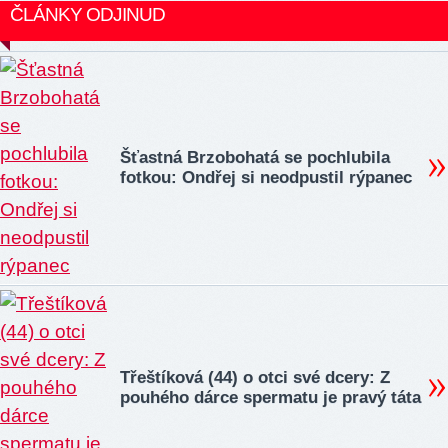
ČLÁNKY ODJINUD
Šťastná Brzobohatá se pochlubila
fotkou: Ondřej si neodpustil rýpanec
Třeštíková (44) o otci své dcery: Z
pouhého dárce spermatu je pravý táta