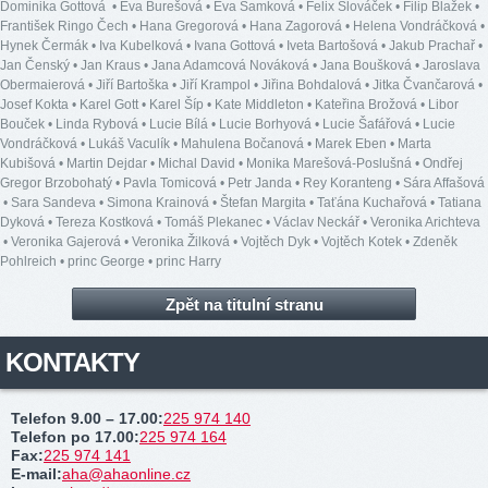
Dominika Gottová
•
Eva Burešová
•
Eva Samková
•
Felix Slováček
•
Filip Blažek
•
František Ringo Čech
•
Hana Gregorová
•
Hana Zagorová
•
Helena Vondráčková
•
Hynek Čermák
•
Iva Kubelková
•
Ivana Gottová
•
Iveta Bartošová
•
Jakub Prachař
•
Jan Čenský
•
Jan Kraus
•
Jana Adamcová Nováková
•
Jana Boušková
•
Jaroslava
Obermaierová
•
Jiří Bartoška
•
Jiří Krampol
•
Jiřina Bohdalová
•
Jitka Čvančarová
•
Josef Kokta
•
Karel Gott
•
Karel Šíp
•
Kate Middleton
•
Kateřina Brožová
•
Libor
Bouček
•
Linda Rybová
•
Lucie Bílá
•
Lucie Borhyová
•
Lucie Šafářová
•
Lucie
Vondráčková
•
Lukáš Vaculík
•
Mahulena Bočanová
•
Marek Eben
•
Marta
Kubišová
•
Martin Dejdar
•
Michal David
•
Monika Marešová-Poslušná
•
Ondřej
Gregor Brzobohatý
•
Pavla Tomicová
•
Petr Janda
•
Rey Koranteng
•
Sára Affašová
•
Sara Sandeva
•
Simona Krainová
•
Štefan Margita
•
Taťána Kuchařová
•
Tatiana
Dyková
•
Tereza Kostková
•
Tomáš Plekanec
•
Václav Neckář
•
Veronika Arichteva
•
Veronika Gajerová
•
Veronika Žilková
•
Vojtěch Dyk
•
Vojtěch Kotek
•
Zdeněk
Pohlreich
•
princ George
•
princ Harry
Zpět na titulní stranu
KONTAKTY
Telefon 9.00 – 17.00
:
225 974 140
Telefon po 17.00
:
225 974 164
Fax
:
225 974 141
E-mail
:
aha@ahaonline.cz