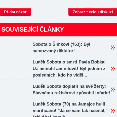
Přidat názor
Zobrazit celou diskuzi
SOUVISEJÍCÍ ČLÁNKY
Sobota o Šimkovi (†63): Byl
samozvaný diktátor!
Luděk Sobota o smrti Pavla Bobka:
Už nemohl ani mluvit! Byl jedním z
posledních, kdo ho viděl...
Luděk Sobota doplatil na své žerty:
Slavnému režisérovi způsobil infarkt!
Luděk Sobota (70) na Jamajce hulil
marihuanu! "Já se vám tak nasmál,"