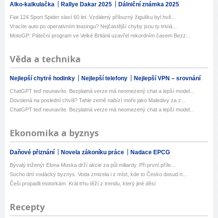
Alko-kalkulačka
Rallye Dakar 2025
Dálniční známka 2025
Fiat 124 Sport Spider slaví 60 let. Vzdálený příbuzný žigulíku byl hvě...
Vracíte auto po operativním leasingu? Nejčastější chyby jsou ty triviá...
MotoGP: Páteční program ve Velké Británii uzavřel rekordním časem Bezz...
Věda a technika
Nejlepší chytré hodinky
Nejlepší telefony
Nejlepší VPN – srovnání
ChatGPT teď neunavíte. Bezplatná verze má neomezený chat a lepší model...
Dovolená na poslední chvíli? Tahle země nabízí moře jako Maledivy za z...
ChatGPT teď neunavíte. Bezplatná verze má neomezený chat a lepší model...
Ekonomika a byznys
Daňové přiznání
Novela zákoníku práce
Nadace EPCG
Bývalý inženýr Elona Muska drží akcie za půl miliardy. Při první příle...
Sucho drtí vodácký byznys. Voda zmizela i z míst, kde to Česko dosud n...
Češi propadli motorkám. Král trhu těží z trendu, který jiné děsí
Recepty