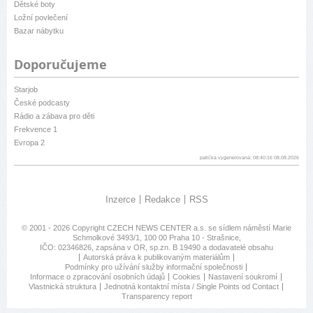
Dětské boty
Ložní povlečení
Bazar nábytku
Doporučujeme
Starjob
České podcasty
Rádio a zábava pro děti
Frekvence 1
Evropa 2
patička vygenerovaná: 08:40:16 08.08.2026
Inzerce
Redakce
RSS
© 2001 - 2026 Copyright
CZECH NEWS CENTER a.s.
se sídlem náměstí Marie
Schmolkové 3493/1, 100 00 Praha 10 - Strašnice,
IČO: 02346826, zapsána v OR, sp.zn. B 19490 a dodavatelé obsahu
Autorská práva k publikovaným materiálům
Podmínky pro užívání služby informační společnosti
Informace o zpracování osobních údajů
Cookies
Nastavení soukromí
Vlastnická struktura
Jednotná kontaktní místa / Single Points od Contact
Transparency report