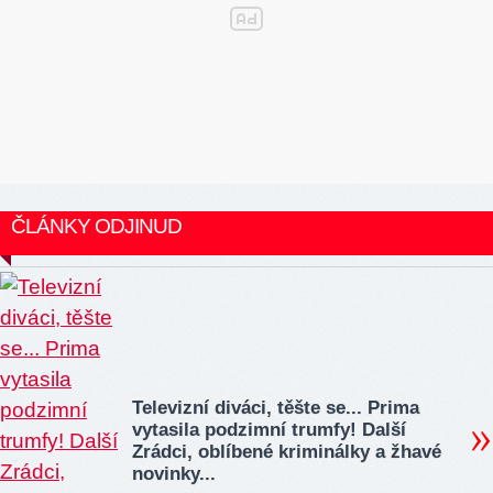
ČLÁNKY ODJINUD
Televizní diváci, těšte se... Prima
vytasila podzimní trumfy! Další
Zrádci, oblíbené kriminálky a žhavé
novinky...