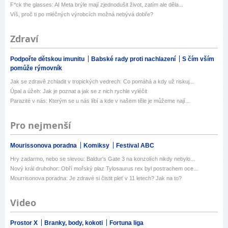
F*ck the glasses: AI Meta brýle mají zjednodušit život, zatím ale děla...
Víš, proč ti po mléčných výrobcích možná nebývá dobře?
Zdraví
Podpořte dětskou imunitu
Babské rady proti nachlazení
S čím vším
pomůže rýmovník
Jak se zdravě zchladit v tropických vedrech: Co pomáhá a kdy už riskuj...
Úpal a úžeh: Jak je poznat a jak se z nich rychle vyléčit
Parazité v nás: Kterým se u nás líbí a kde v našem těle je můžeme nají...
Pro nejmenší
Mourissonova poradna
Komiksy
Festival ABC
Hry zadarmo, nebo se slevou: Baldur's Gate 3 na konzolích nikdy nebylo...
Nový král druhohor: Obří mořský plaz Tylosaurus rex byl postrachem oce...
Mourrisonova poradna: Je zdravé si čistit pleť v 11 letech? Jak na to?
Video
Prostor X
Branky, body, kokoti
Fortuna liga