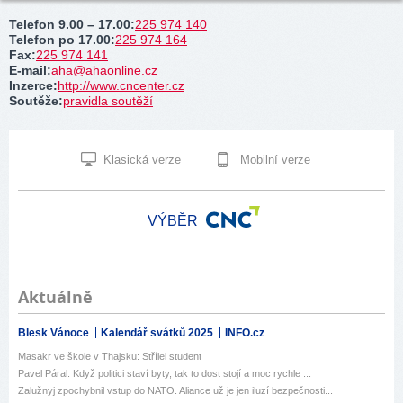
Telefon 9.00 – 17.00
:
225 974 140
Telefon po 17.00
:
225 974 164
Fax
:
225 974 141
E-mail
:
aha@ahaonline.cz
Inzerce
:
http://www.cncenter.cz
Soutěže
:
pravidla soutěží
Klasická verze
Mobilní verze
VÝBĚR
Aktuálně
Blesk Vánoce
Kalendář svátků 2025
INFO.cz
Masakr ve škole v Thajsku: Střílel student
Pavel Páral: Když politici staví byty, tak to dost stojí a moc rychle ...
Zalužnyj zpochybnil vstup do NATO. Aliance už je jen iluzí bezpečnosti...