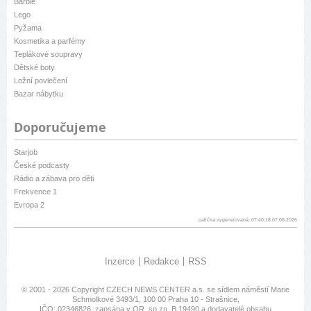
Barbie
Lego
Pyžama
Kosmetika a parfémy
Teplákové soupravy
Dětské boty
Ložní povlečení
Bazar nábytku
Doporučujeme
Starjob
České podcasty
Rádio a zábava pro děti
Frekvence 1
Evropa 2
patička vygenerovaná: 07:40:18 07.08.2026
Inzerce
Redakce
RSS
© 2001 - 2026 Copyright
CZECH NEWS CENTER a.s.
se sídlem náměstí Marie
Schmolkové 3493/1, 100 00 Praha 10 - Strašnice,
IČO: 02346826, zapsána v OR, sp.zn. B 19490 a dodavatelé obsahu