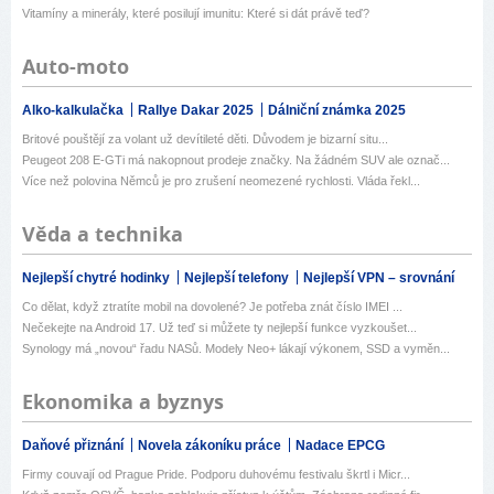
Vitamíny a minerály, které posilují imunitu: Které si dát právě teď?
Auto-moto
Alko-kalkulačka
Rallye Dakar 2025
Dálniční známka 2025
Britové pouštějí za volant už devítileté děti. Důvodem je bizarní situ...
Peugeot 208 E-GTi má nakopnout prodeje značky. Na žádném SUV ale označ...
Více než polovina Němců je pro zrušení neomezené rychlosti. Vláda řekl...
Věda a technika
Nejlepší chytré hodinky
Nejlepší telefony
Nejlepší VPN – srovnání
Co dělat, když ztratíte mobil na dovolené? Je potřeba znát číslo IMEI ...
Nečekejte na Android 17. Už teď si můžete ty nejlepší funkce vyzkoušet...
Synology má „novou“ řadu NASů. Modely Neo+ lákají výkonem, SSD a vyměn...
Ekonomika a byznys
Daňové přiznání
Novela zákoníku práce
Nadace EPCG
Firmy couvají od Prague Pride. Podporu duhovému festivalu škrtl i Micr...