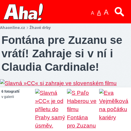
A
A
A
Ahaonline.cz
Žhavé drby
Fontána pre Zuzanu se
vrátí! Zahraje si v ní i
Claudia Cardinale!
6 fotografií
v galerii