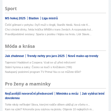
Sport
MS hokej 2025
Biatlon
Liga mistrů
Čeští gólmani v pohybu: čtyři muži v Anglii, Staněk hledá. Nová role K...
Chci chránit dívky, řekla hráčka WNBA o trans ženách. A rozpoutala kul...
Pravděpodobné sestavy: Sparta s posilou i Vojtou na hrotu. Lídr Slavie...
Móda a krása
Jak zhubnout
Trendy nehty pro jaro 2025
Nové make-up trendy
Tajemství Hadidové a Coopera: Vzali se už před měsícem!
Státní hymna a salvy: Česko se loučí s Knížákem (†86)
Nadupaný podzimní program TV Prima! Na co se můžete těšit?
Pro ženy a maminky
Nejčastější novoroční předsevzetí
Miminko a mráz
Jak vybírat letní
dovolenou
Tohle nikdy neříkejte! Slova, kterými rodiče dětem ubližují ze všeho n...
Kam na výlet? Krkonoše jsou sázkou na jistotu. Objevte 10 nejlepších m...