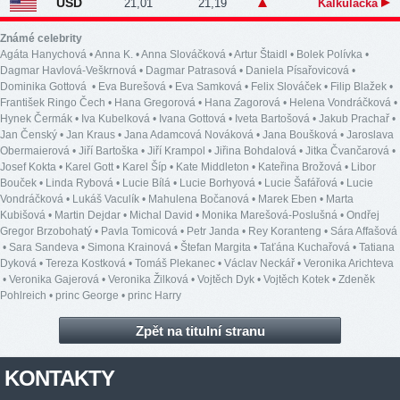
USD
21,01
21,19
Kalkulačka
Známé celebrity
Agáta Hanychová
•
Anna K.
•
Anna Slováčková
•
Artur Štaidl
•
Bolek Polívka
•
Dagmar Havlová-Veškrnová
•
Dagmar Patrasová
•
Daniela Písařovicová
•
Dominika Gottová
•
Eva Burešová
•
Eva Samková
•
Felix Slováček
•
Filip Blažek
•
František Ringo Čech
•
Hana Gregorová
•
Hana Zagorová
•
Helena Vondráčková
•
Hynek Čermák
•
Iva Kubelková
•
Ivana Gottová
•
Iveta Bartošová
•
Jakub Prachař
•
Jan Čenský
•
Jan Kraus
•
Jana Adamcová Nováková
•
Jana Boušková
•
Jaroslava
Obermaierová
•
Jiří Bartoška
•
Jiří Krampol
•
Jiřina Bohdalová
•
Jitka Čvančarová
•
Josef Kokta
•
Karel Gott
•
Karel Šíp
•
Kate Middleton
•
Kateřina Brožová
•
Libor
Bouček
•
Linda Rybová
•
Lucie Bílá
•
Lucie Borhyová
•
Lucie Šafářová
•
Lucie
Vondráčková
•
Lukáš Vaculík
•
Mahulena Bočanová
•
Marek Eben
•
Marta
Kubišová
•
Martin Dejdar
•
Michal David
•
Monika Marešová-Poslušná
•
Ondřej
Gregor Brzobohatý
•
Pavla Tomicová
•
Petr Janda
•
Rey Koranteng
•
Sára Affašová
•
Sara Sandeva
•
Simona Krainová
•
Štefan Margita
•
Taťána Kuchařová
•
Tatiana
Dyková
•
Tereza Kostková
•
Tomáš Plekanec
•
Václav Neckář
•
Veronika Arichteva
•
Veronika Gajerová
•
Veronika Žilková
•
Vojtěch Dyk
•
Vojtěch Kotek
•
Zdeněk
Pohlreich
•
princ George
•
princ Harry
Zpět na titulní stranu
KONTAKTY