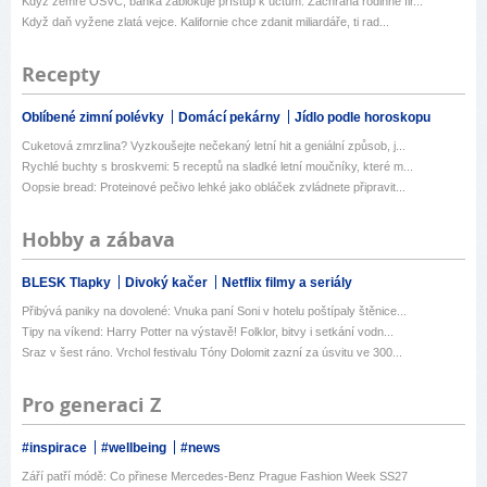
Když zemře OSVČ, banka zablokuje přístup k účtům. Záchrana rodinné fir...
Když daň vyžene zlatá vejce. Kalifornie chce zdanit miliardáře, ti rad...
Recepty
Oblíbené zimní polévky
Domácí pekárny
Jídlo podle horoskopu
Cuketová zmrzlina? Vyzkoušejte nečekaný letní hit a geniální způsob, j...
Rychlé buchty s broskvemi: 5 receptů na sladké letní moučníky, které m...
Oopsie bread: Proteinové pečivo lehké jako obláček zvládnete připravit...
Hobby a zábava
BLESK Tlapky
Divoký kačer
Netflix filmy a seriály
Přibývá paniky na dovolené: Vnuka paní Soni v hotelu poštípaly štěnice...
Tipy na víkend: Harry Potter na výstavě! Folklor, bitvy i setkání vodn...
Sraz v šest ráno. Vrchol festivalu Tóny Dolomit zazní za úsvitu ve 300...
Pro generaci Z
#inspirace
#wellbeing
#news
Září patří módě: Co přinese Mercedes-Benz Prague Fashion Week SS27