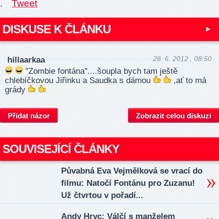
.
Tweet
DISKUSE K ČLÁNKU
28. 6. 2012 , 08:50
hillaarkaa
"Zombie fontána"....šoupla bych tam ještě
chlebíčkovou Jiřinku a Saudka s dámou
,ať to má
grády
Přidat názor
Zobrazit celou diskuzi
SOUVISEJÍCÍ ČLÁNKY
Půvabná Eva Vejmělková se vrací do
filmu: Natočí Fontánu pro Zuzanu!
Už čtvrtou v pořadí...
Andy Hryc: Válčí s manželem