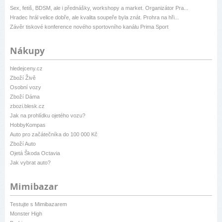
Sex, fetiš, BDSM, ale i přednášky, workshopy a market. Organizátor Pra...
Hradec hrál velice dobře, ale kvalita soupeře byla znát. Prohra na hři...
Závěr tiskové konference nového sportovního kanálu Prima Sport
Nákupy
hledejceny.cz
Zboží Živě
Osobní vozy
Zboží Dáma
zbozi.blesk.cz
Jak na prohlídku ojetého vozu?
HobbyKompas
Auto pro začátečníka do 100 000 Kč
Zboží Auto
Ojetá Škoda Octavia
Jak vybrat auto?
Mimibazar
Testujte s Mimibazarem
Monster High