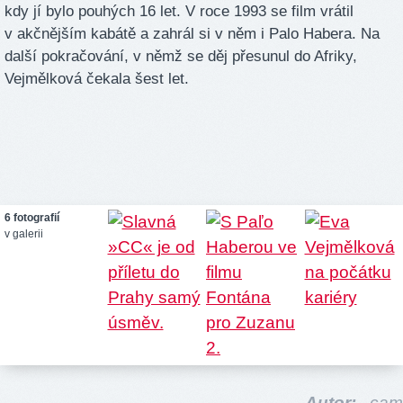
kdy jí bylo pouhých 16 let. V roce 1993 se film vrátil
v akčnějším kabátě a zahrál si v něm i Palo Habera. Na
další pokračování, v němž se děj přesunul do Afriky,
Vejmělková čekala šest let.
6 fotografií
v galerii
Autor:
cam