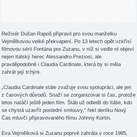
Režisér Dušan Rapoš připravil pro svou manželku
Vejmělkovou velké překvapení. Po 13 letech opět vzkřísí
filmovou sérii Fontána pre Zuzanu, v níž si vedle ní objeví
nejen italský herec Alessandro Preziosi, ale
pravděpodobně i Claudia Cardinale, která by si měla
zahrát její tchýni.
„Claudia Cardinale stále zvažuje svou spolupráci, ale jen
z časových důvodů. Snaží se zorganizovat si čas, protože
letos natáčí ještě jeden film. Štáb už odletěl do Itálie, kdo
se chystá uzavřít poslední smlouvy,“ řekl deníku Nový
Čas mluvčí připravovaného filmu Johnny Kortin.
Eva Vejmělková si Zuzanu poprvé zahrála v roce 1985,