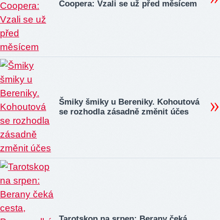
Coopera: Vzali se už před měsícem
Šmiky šmiky u Bereniky. Kohoutová
se rozhodla zásadně změnit účes
Tarotskop na srpen: Berany čeká