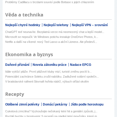
Problémy Cadillacu s brzdami souvisí podle Bottase s jejich chlazením
Věda a technika
Nejlepší chytré hodinky
Nejlepší telefony
Nejlepší VPN – srovnání
ChatGPT teď neunavíte. Bezplatná verze má neomezený chat a lepší model...
Microsoft se nepoučil. Ve Windows potichu instaluje OneDrive Photos, k...
Netflix a další na víkend: nový Ted Lasso a akční Lioness. Ale předevš...
Ekonomika a byznys
Daňové přiznání
Novela zákoníku práce
Nadace EPCG
Itálie vyklízí pláže. První plážové kluby mizí, turisté změnu pocítí b...
Potenciální zachránce Soleku zrušil nabídku. Zadlužené solární společn...
V bratislavské rafinerii Slovnaft hořela nádrž, výbuch otřásl okolím
Recepty
Oblíbené zimní polévky
Domácí pekárny
Jídlo podle horoskopu
Cuketová zmrzlina? Vyzkoušejte nečekaný letní hit a geniální způsob, j...
Rychlé buchty s broskvemi: 5 receptů na sladké letní moučníky, které m...