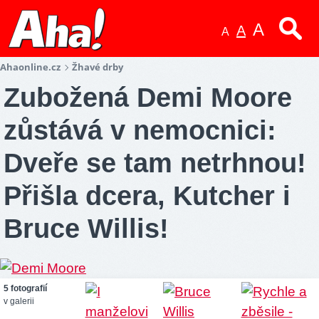
A
A
A
Ahaonline.cz
Žhavé drby
Zubožená Demi Moore
zůstává v nemocnici:
Dveře se tam netrhnou!
Přišla dcera, Kutcher i
Bruce Willis!
5 fotografií
v galerii