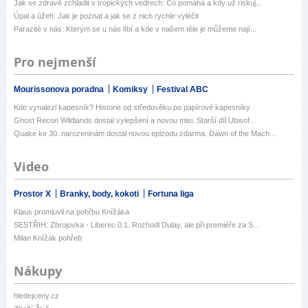
Jak se zdravě zchladit v tropických vedrech: Co pomáhá a kdy už riskuj...
Úpal a úžeh: Jak je poznat a jak se z nich rychle vyléčit
Parazité v nás: Kterým se u nás líbí a kde v našem těle je můžeme nají...
Pro nejmenší
Mourissonova poradna
Komiksy
Festival ABC
Kdo vynalezl kapesník? Historie od středověku po papírové kapesníky
Ghost Recon Wildlands dostal vylepšení a novou misi. Starší díl Ubisof...
Quake ke 30. narozeninám dostal novou epizodu zdarma. Dawn of the Mach...
Video
Prostor X
Branky, body, kokoti
Fortuna liga
Klaus promluvil na pohřbu Knížáka
SESTŘIH: Zbrojovka - Liberec 0:1. Rozhodl Dulay, ale při premiéře za S...
Milan Knížák pohřeb
Nákupy
hledejceny.cz