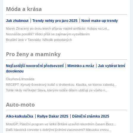
Móda a krása
Jak zhubnout
Trendy nehty pro jaro 2025
Nové make-up trendy
Marek Ztracený po dvou letech příprav naplnil amfiteátr: Kolaps na Let...
Nesnášíte pondělí? Vědci přišli se zajímavým vysvětlením
Brutální útok v Tanvaldu: Několik pobodaných
Pro ženy a maminky
Nejčastější novoroční předsevzetí
Miminko a mráz
Jak vybírat letní
dovolenou
Okurková limonáda
RECEPT: Kynutý švestkový koláč s drobenkou. Klasika, se kterou zaboduj...
Tohle nikdy neříkejte! Slova, kterými rodiče dětem ubližují ze všeho n...
Auto-moto
Alko-kalkulačka
Rallye Dakar 2025
Dálniční známka 2025
MotoGP: Páteční program ve Velké Británii uzavřel rekordním časem Bezz...
Další klasická corvette s dobrými jízdními vlastnostmi? Mitsuoka znovu...