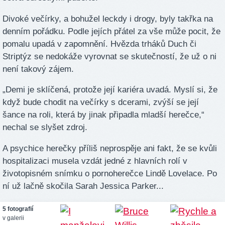
Divoké večírky, a bohužel leckdy i drogy, byly takřka na
denním pořádku. Podle jejích přátel za vše může pocit, že
pomalu upadá v zapomnění. Hvězda trháků Duch či
Striptýz se nedokáže vyrovnat se skutečností, že už o ni
není takový zájem.
„Demi je sklíčená, protože její kariéra uvadá. Myslí si, že
když bude chodit na večírky s dcerami, zvýší se její
šance na roli, která by jinak připadla mladší herečce,“
nechal se slyšet zdroj.
A psychice herečky příliš neprospěje ani fakt, že se kvůli
hospitalizaci musela vzdát jedné z hlavních rolí v
životopisném snímku o pornoherečce Lindě Lovelace. Po
ní už lačně skočila Sarah Jessica Parker...
5 fotografií
v galerii