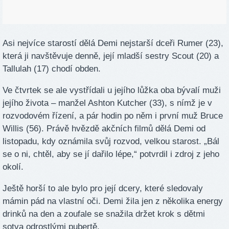
Asi nejvíce starostí dělá Demi nejstarší dceři Rumer (23),
která ji navštěvuje denně, její mladší sestry Scout (20) a
Tallulah (17) chodí obden.
Ve čtvrtek se ale vystřídali u jejího lůžka oba bývalí muži
jejího života – manžel Ashton Kutcher (33), s nímž je v
rozvodovém řízení, a pár hodin po něm i první muž Bruce
Willis (56). Právě hvězdě akčních filmů dělá Demi od
listopadu, kdy oznámila svůj rozvod, velkou starost. „Bál
se o ni, chtěl, aby se jí dařilo lépe,“ potvrdil i zdroj z jeho
okolí.
Ještě horší to ale bylo pro její dcery, které sledovaly
mámin pád na vlastní oči. Demi žila jen z několika energy
drinků na den a zoufale se snažila držet krok s dětmi
sotva odrostlými pubertě.