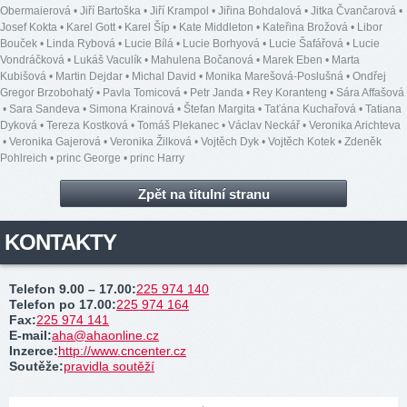
Obermaierová
•
Jiří Bartoška
•
Jiří Krampol
•
Jiřina Bohdalová
•
Jitka Čvančarová
•
Josef Kokta
•
Karel Gott
•
Karel Šíp
•
Kate Middleton
•
Kateřina Brožová
•
Libor
Bouček
•
Linda Rybová
•
Lucie Bílá
•
Lucie Borhyová
•
Lucie Šafářová
•
Lucie
Vondráčková
•
Lukáš Vaculík
•
Mahulena Bočanová
•
Marek Eben
•
Marta
Kubišová
•
Martin Dejdar
•
Michal David
•
Monika Marešová-Poslušná
•
Ondřej
Gregor Brzobohatý
•
Pavla Tomicová
•
Petr Janda
•
Rey Koranteng
•
Sára Affašová
•
Sara Sandeva
•
Simona Krainová
•
Štefan Margita
•
Taťána Kuchařová
•
Tatiana
Dyková
•
Tereza Kostková
•
Tomáš Plekanec
•
Václav Neckář
•
Veronika Arichteva
•
Veronika Gajerová
•
Veronika Žilková
•
Vojtěch Dyk
•
Vojtěch Kotek
•
Zdeněk
Pohlreich
•
princ George
•
princ Harry
Zpět na titulní stranu
KONTAKTY
Telefon 9.00 – 17.00
:
225 974 140
Telefon po 17.00
:
225 974 164
Fax
:
225 974 141
E-mail
:
aha@ahaonline.cz
Inzerce
:
http://www.cncenter.cz
Soutěže
:
pravidla soutěží