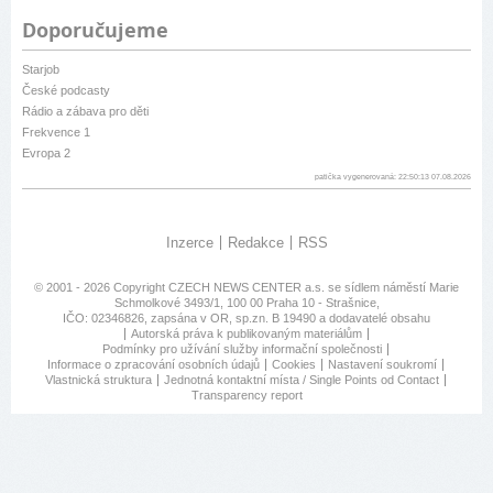
Doporučujeme
Starjob
České podcasty
Rádio a zábava pro děti
Frekvence 1
Evropa 2
patička vygenerovaná: 22:50:13 07.08.2026
Inzerce
Redakce
RSS
© 2001 - 2026 Copyright
CZECH NEWS CENTER a.s.
se sídlem náměstí Marie
Schmolkové 3493/1, 100 00 Praha 10 - Strašnice,
IČO: 02346826, zapsána v OR, sp.zn. B 19490 a dodavatelé obsahu
Autorská práva k publikovaným materiálům
Podmínky pro užívání služby informační společnosti
Informace o zpracování osobních údajů
Cookies
Nastavení soukromí
Vlastnická struktura
Jednotná kontaktní místa / Single Points od Contact
Transparency report