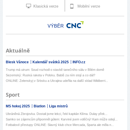
Klasická verze
Mobilní verze
VÝBĚR
Aktuálně
Blesk Vánoce
Kalendář svátků 2025
INFO.cz
Trump má utrum: Soud rozhodl o stavbě tanečního sálu v Bílém domě
Sezemský: Ruská raketa v Polsku. Babiš za ním stojí a co dál?
ONLINE: Zelenskyj v Srbsku a Ukrajina udeřila na další sklad Wildberri...
Sport
MS hokej 2025
Biatlon
Liga mistrů
Ubráněná Zbrojovka. Dostali jsme lekci, řekl kapitán Klíma. Dulay přek...
Samko se zájemcům připomněl gólem: Karviné jsem vděčný! Kam může odejí...
Fotbalové přestupy ONLINE: Slavný klub chce Mercada, Sparta ale měla n...