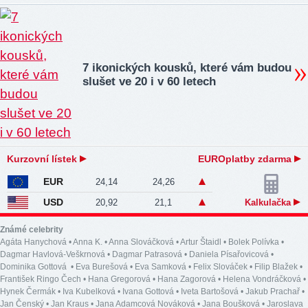
7 ikonických kousků, které vám budou
slušet ve 20 i v 60 letech
Kurzovní lístek
EUROplatby zdarma
EUR
24,14
24,26
USD
20,92
21,1
Kalkulačka
Známé celebrity
Agáta Hanychová
•
Anna K.
•
Anna Slováčková
•
Artur Štaidl
•
Bolek Polívka
•
Dagmar Havlová-Veškrnová
•
Dagmar Patrasová
•
Daniela Písařovicová
•
Dominika Gottová
•
Eva Burešová
•
Eva Samková
•
Felix Slováček
•
Filip Blažek
•
František Ringo Čech
•
Hana Gregorová
•
Hana Zagorová
•
Helena Vondráčková
•
Hynek Čermák
•
Iva Kubelková
•
Ivana Gottová
•
Iveta Bartošová
•
Jakub Prachař
•
Jan Čenský
•
Jan Kraus
•
Jana Adamcová Nováková
•
Jana Boušková
•
Jaroslava