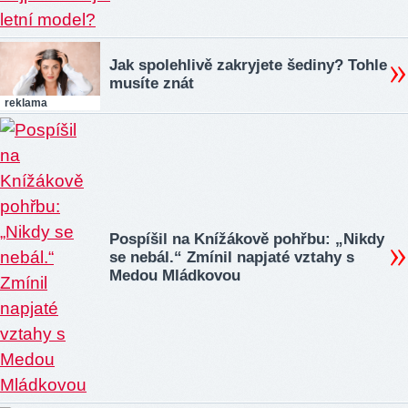
Jak spolehlivě zakryjete šediny? Tohle
musíte znát
reklama
Pospíšil na Knížákově pohřbu: „Nikdy
se nebál.“ Zmínil napjaté vztahy s
Medou Mládkovou