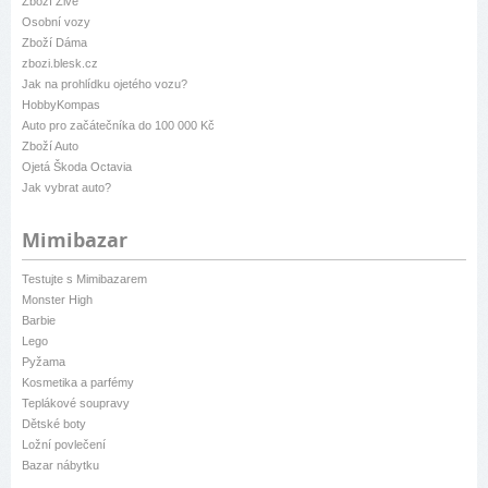
Zboží Živě
Osobní vozy
Zboží Dáma
zbozi.blesk.cz
Jak na prohlídku ojetého vozu?
HobbyKompas
Auto pro začátečníka do 100 000 Kč
Zboží Auto
Ojetá Škoda Octavia
Jak vybrat auto?
Mimibazar
Testujte s Mimibazarem
Monster High
Barbie
Lego
Pyžama
Kosmetika a parfémy
Teplákové soupravy
Dětské boty
Ložní povlečení
Bazar nábytku