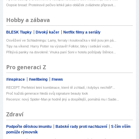
Oopsie bread: Proteinové pečivo lehké jako obláček zvládnete připravit...
Hobby a zábava
BLESK Tlapky
Divoký kačer
Netflix filmy a seriály
Osvěžení ve Schladmingu: Lamy, ferraty i koulovačka v létě jsou jen pá...
Tipy na víkend: Harry Potter na výstavě! Folklor, bitvy i setkání vodn...
Přibývá paniky na dovolené: Vnuka paní Soni v hotelu poštípaly štěnice...
Pro generaci Z
#inspirace
#wellbeing
#news
RECEPT: Perfektní letní kombinace, které tě zchladí, i kdybys nechtěl*...
Proč každá generace hledá svůj signature beauty look
Recenze: nový Spider-Man je hodně jiný a dospělejší, pomáhá mu i Sadie...
Zdraví
Podpořte dětskou imunitu
Babské rady proti nachlazení
S čím vším
pomůže rýmovník