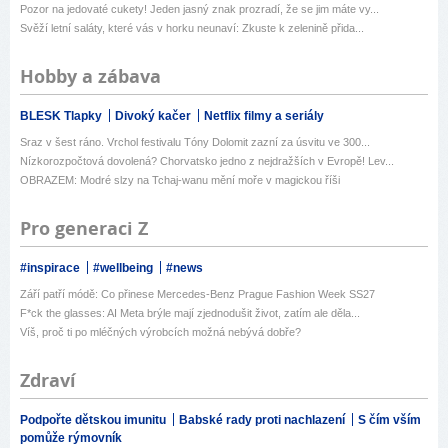
Pozor na jedovaté cukety! Jeden jasný znak prozradí, že se jim máte vy...
Svěží letní saláty, které vás v horku neunaví: Zkuste k zelenině přida...
Hobby a zábava
BLESK Tlapky
Divoký kačer
Netflix filmy a seriály
Sraz v šest ráno. Vrchol festivalu Tóny Dolomit zazní za úsvitu ve 300...
Nízkorozpočtová dovolená? Chorvatsko jedno z nejdražších v Evropě! Lev...
OBRAZEM: Modré slzy na Tchaj-wanu mění moře v magickou říši
Pro generaci Z
#inspirace
#wellbeing
#news
Září patří módě: Co přinese Mercedes-Benz Prague Fashion Week SS27
F*ck the glasses: AI Meta brýle mají zjednodušit život, zatím ale děla...
Víš, proč ti po mléčných výrobcích možná nebývá dobře?
Zdraví
Podpořte dětskou imunitu
Babské rady proti nachlazení
S čím vším
pomůže rýmovník