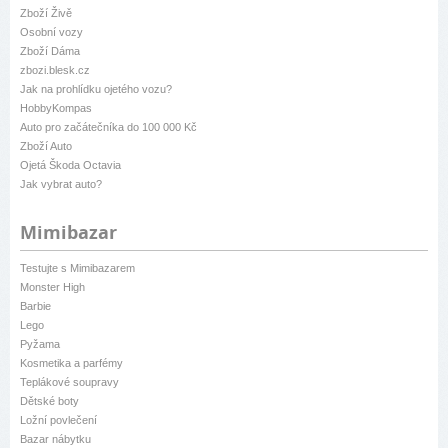
Zboží Živě
Osobní vozy
Zboží Dáma
zbozi.blesk.cz
Jak na prohlídku ojetého vozu?
HobbyKompas
Auto pro začátečníka do 100 000 Kč
Zboží Auto
Ojetá Škoda Octavia
Jak vybrat auto?
Mimibazar
Testujte s Mimibazarem
Monster High
Barbie
Lego
Pyžama
Kosmetika a parfémy
Teplákové soupravy
Dětské boty
Ložní povlečení
Bazar nábytku