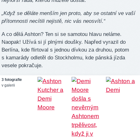
nejhorší rada, kterou můžete dostat.“
„Když se děláte menším jen proto, aby se ostatní ve vaší
přítomnosti necítili nejistě, nic vás neosvítí.“
A co dělá Ashton? Ten si se samotou hlavu neláme.
Naopak! Užívá si jí plnými doušky. Napřed vyrazil do
Berlína, kde flirtoval s jednou dívkou za druhou, potom
s kamarády odletěl do Stockholmu, kde pánská jízda
vesele pokračuje.
3 fotografie
v galerii