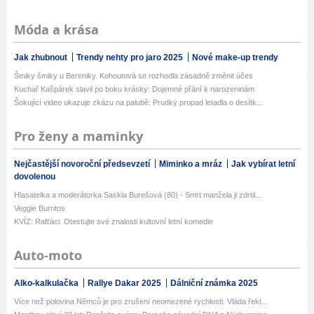
Móda a krása
Jak zhubnout
Trendy nehty pro jaro 2025
Nové make-up trendy
Šmiky šmiky u Bereniky. Kohoutová se rozhodla zásadně změnit účes
Kuchař Kašpárek slavil po boku krásky: Dojemné přání k narozeninám
Šokující video ukazuje zkázu na palubě: Prudký propad letadla o desítk...
Pro ženy a maminky
Nejčastější novoroční předsevzetí
Miminko a mráz
Jak vybírat letní
dovolenou
Hlasatelka a moderátorka Saskia Burešová (80) - Smrt manžela ji zdrtil...
Veggie Burritos
KVÍZ: Rafťáci. Otestujte své znalosti kultovní letní komedie
Auto-moto
Alko-kalkulačka
Rallye Dakar 2025
Dálniční známka 2025
Více než polovina Němců je pro zrušení neomezené rychlosti. Vláda řekl...