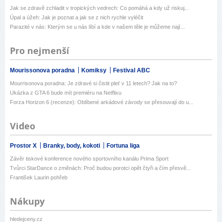
Jak se zdravě zchladit v tropických vedrech: Co pomáhá a kdy už riskuj...
Úpal a úžeh: Jak je poznat a jak se z nich rychle vyléčit
Parazité v nás: Kterým se u nás líbí a kde v našem těle je můžeme nají...
Pro nejmenší
Mourissonova poradna
Komiksy
Festival ABC
Mourrisonova poradna: Je zdravé si čistit pleť v 11 letech? Jak na to?
Ukázka z GTA 6 bude mít premiéru na Netflixu
Forza Horizon 6 (recenze): Oblíbené arkádové závody se přesouvají do u...
Video
Prostor X
Branky, body, kokoti
Fortuna liga
Závěr tiskové konference nového sportovního kanálu Prima Sport
Tvůrci StarDance o změnách: Proč budou porotci opět čtyři a čím přesvě...
František Laurin pohřeb
Nákupy
hledejceny.cz