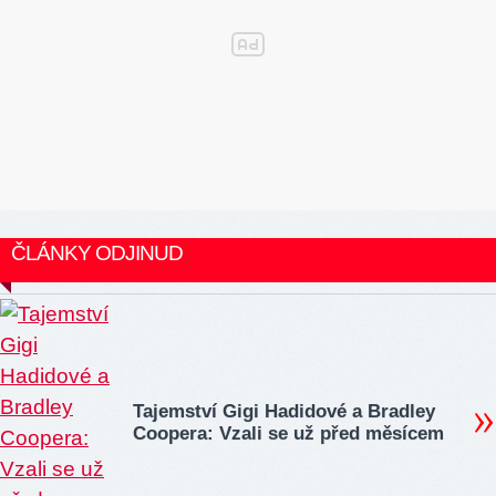
ČLÁNKY ODJINUD
Tajemství Gigi Hadidové a Bradley
Coopera: Vzali se už před měsícem