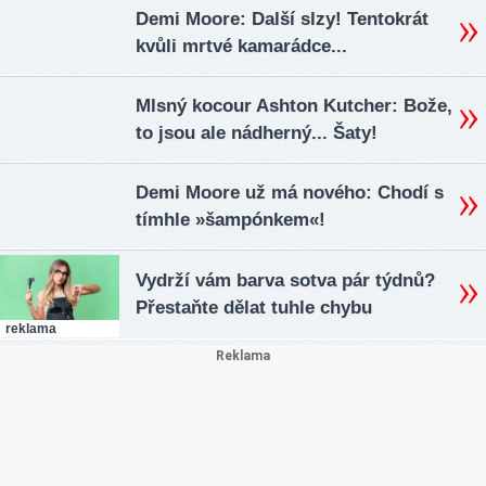
Demi Moore: Další slzy! Tentokrát
kvůli mrtvé kamarádce...
Mlsný kocour Ashton Kutcher: Bože,
to jsou ale nádherný... Šaty!
Demi Moore už má nového: Chodí s
tímhle »šampónkem«!
Vydrží vám barva sotva pár týdnů?
Přestaňte dělat tuhle chybu
reklama