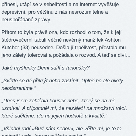
přinesl, utápí se v sebelítosti a na internet vyvěšuje
depresivní, pro většinu z nás nesrozumitelné a
neuspořádané zprávy.
Přitom to byla právě ona, kdo rozhodl o tom, že k její
štědrovečerní tabuli věčně nevěrný manžílek Ashton
Kutcher (33) neusedne. Došla jí trpělivost, přestala mu
jeho zálety tolerovat a požádala o rozvod. A teď se diví...
Jaké myšlenky Demi sdílí s fanoušky?
„Světlo se dá přikrýt nebo zastínit. Úplně ho ale nikdy
neodstraníme.“
„Dnes jsem zahlédla kousek nebe, který se na mě
usmíval. A připomněl mi, že nezáleží na množství věcí,
které uděláme, ale na jejich hodnotě a kvalitě.“
„Všichni radí »Buď sám sebou«, ale věřte mi, je to ta