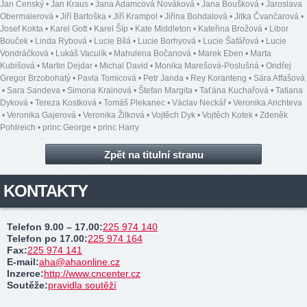
Jan Čenský
•
Jan Kraus
•
Jana Adamcová Nováková
•
Jana Boušková
•
Jaroslava
Obermaierová
•
Jiří Bartoška
•
Jiří Krampol
•
Jiřina Bohdalová
•
Jitka Čvančarová
•
Josef Kokta
•
Karel Gott
•
Karel Šíp
•
Kate Middleton
•
Kateřina Brožová
•
Libor
Bouček
•
Linda Rybová
•
Lucie Bílá
•
Lucie Borhyová
•
Lucie Šafářová
•
Lucie
Vondráčková
•
Lukáš Vaculík
•
Mahulena Bočanová
•
Marek Eben
•
Marta
Kubišová
•
Martin Dejdar
•
Michal David
•
Monika Marešová-Poslušná
•
Ondřej
Gregor Brzobohatý
•
Pavla Tomicová
•
Petr Janda
•
Rey Koranteng
•
Sára Affašová
•
Sara Sandeva
•
Simona Krainová
•
Štefan Margita
•
Taťána Kuchařová
•
Tatiana
Dyková
•
Tereza Kostková
•
Tomáš Plekanec
•
Václav Neckář
•
Veronika Arichteva
•
Veronika Gajerová
•
Veronika Žilková
•
Vojtěch Dyk
•
Vojtěch Kotek
•
Zdeněk
Pohlreich
•
princ George
•
princ Harry
Zpět na titulní stranu
KONTAKTY
Telefon 9.00 – 17.00
:
225 974 140
Telefon po 17.00
:
225 974 164
Fax
:
225 974 141
E-mail
:
aha@ahaonline.cz
Inzerce
:
http://www.cncenter.cz
Soutěže
:
pravidla soutěží