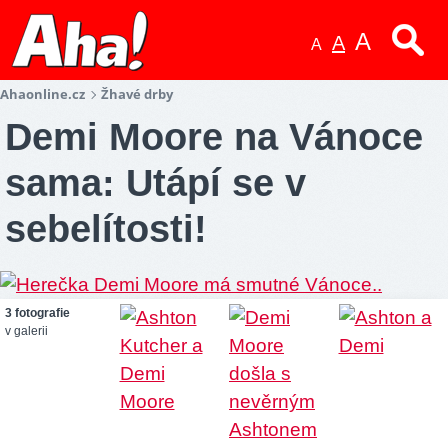
A
A
A
Ahaonline.cz
Žhavé drby
Demi Moore na Vánoce
sama: Utápí se v
sebelítosti!
3 fotografie
v galerii