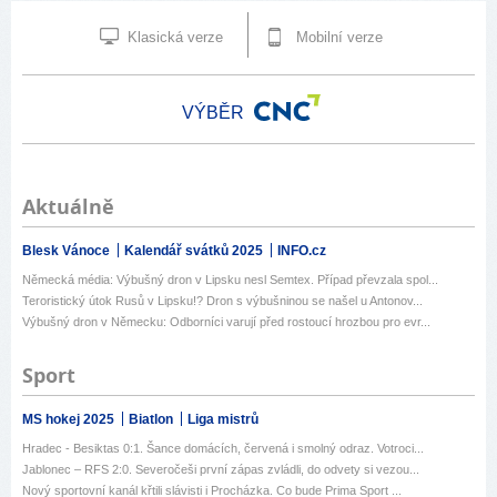
Klasická verze
Mobilní verze
VÝBĚR
Aktuálně
Blesk Vánoce
Kalendář svátků 2025
INFO.cz
Německá média: Výbušný dron v Lipsku nesl Semtex. Případ převzala spol...
Teroristický útok Rusů v Lipsku!? Dron s výbušninou se našel u Antonov...
Výbušný dron v Německu: Odborníci varují před rostoucí hrozbou pro evr...
Sport
MS hokej 2025
Biatlon
Liga mistrů
Hradec - Besiktas 0:1. Šance domácích, červená i smolný odraz. Votroci...
Jablonec – RFS 2:0. Severočeši první zápas zvládli, do odvety si vezou...
Nový sportovní kanál křtili slávisti i Procházka. Co bude Prima Sport ...