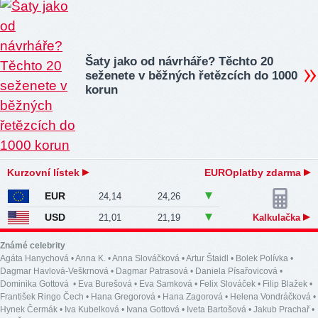
Šaty jako od návrháře? Těchto 20
seženete v běžných řetězcích do 1000
korun
Kurzovní lístek
EUROplatby zdarma
EUR
24,14
24,26
USD
21,01
21,19
Kalkulačka
Známé celebrity
Agáta Hanychová
•
Anna K.
•
Anna Slováčková
•
Artur Štaidl
•
Bolek Polívka
•
Dagmar Havlová-Veškrnová
•
Dagmar Patrasová
•
Daniela Písařovicová
•
Dominika Gottová
•
Eva Burešová
•
Eva Samková
•
Felix Slováček
•
Filip Blažek
•
František Ringo Čech
•
Hana Gregorová
•
Hana Zagorová
•
Helena Vondráčková
•
Hynek Čermák
•
Iva Kubelková
•
Ivana Gottová
•
Iveta Bartošová
•
Jakub Prachař
•