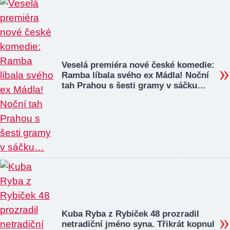
Veselá premiéra nové české komedie:
Ramba líbala svého ex Mádla! Noční
tah Prahou s šesti gramy v sáčku…
Kuba Ryba z Rybiček 48 prozradil
netradiční jméno syna. Třikrát kopnul