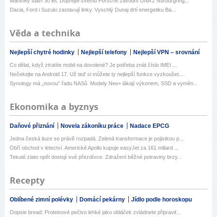
Manthey slaví 30 let: Dopřejte svému Porsche závodní DNA z Nürburgring...
Dacia, Ford i Suzuki zastavují linky. Vyschlý Dunaj drtí energetiku Ba...
Věda a technika
Nejlepší chytré hodinky
Nejlepší telefony
Nejlepší VPN – srovnání
Co dělat, když ztratíte mobil na dovolené? Je potřeba znát číslo IMEI ...
Nečekejte na Android 17. Už teď si můžete ty nejlepší funkce vyzkoušet...
Synology má „novou“ řadu NASů. Modely Neo+ lákají výkonem, SSD a vyměn...
Ekonomika a byznys
Daňové přiznání
Novela zákoníku práce
Nadace EPCG
Jedna česká iluze se právě rozpadá. Zelená transformace je pojistkou p...
Obří obchod v letectví. Americké Apollo kupuje easyJet za 161 miliard ...
Tekuté zlato opět dostojí své přezdívce. Zdražení běžné potraviny brzy...
Recepty
Oblíbené zimní polévky
Domácí pekárny
Jídlo podle horoskopu
Oopsie bread: Proteinové pečivo lehké jako obláček zvládnete připravit...