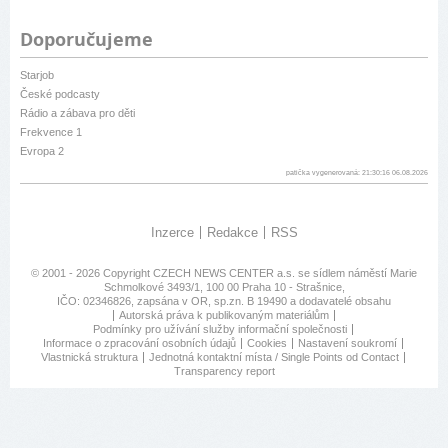
Doporučujeme
Starjob
České podcasty
Rádio a zábava pro děti
Frekvence 1
Evropa 2
patička vygenerovaná: 21:30:16 06.08.2026
Inzerce
Redakce
RSS
© 2001 - 2026 Copyright
CZECH NEWS CENTER a.s.
se sídlem náměstí Marie
Schmolkové 3493/1, 100 00 Praha 10 - Strašnice,
IČO: 02346826, zapsána v OR, sp.zn. B 19490 a dodavatelé obsahu
Autorská práva k publikovaným materiálům
Podmínky pro užívání služby informační společnosti
Informace o zpracování osobních údajů
Cookies
Nastavení soukromí
Vlastnická struktura
Jednotná kontaktní místa / Single Points od Contact
Transparency report