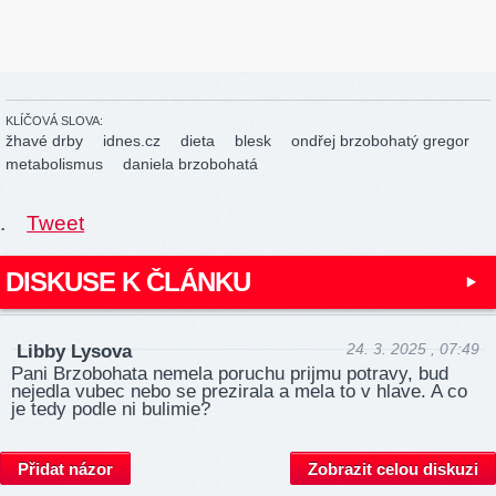
KLÍČOVÁ SLOVA:
žhavé drby
idnes.cz
dieta
blesk
ondřej brzobohatý gregor
metabolismus
daniela brzobohatá
.
Tweet
DISKUSE K ČLÁNKU
24. 3. 2025 , 07:49
Libby Lysova
Pani Brzobohata nemela poruchu prijmu potravy, bud
nejedla vubec nebo se prezirala a mela to v hlave. A co
je tedy podle ni bulimie?
Přidat názor
Zobrazit celou diskuzi