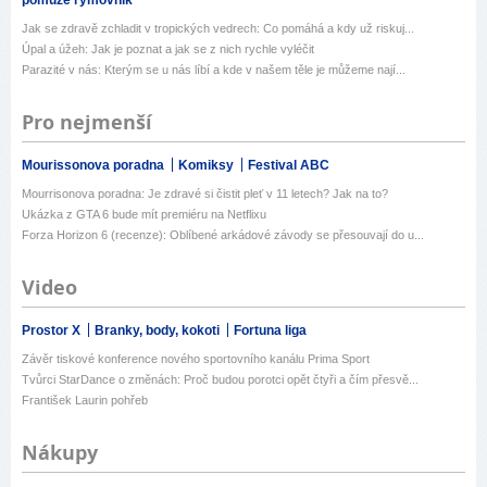
pomůže rýmovník
Jak se zdravě zchladit v tropických vedrech: Co pomáhá a kdy už riskuj...
Úpal a úžeh: Jak je poznat a jak se z nich rychle vyléčit
Parazité v nás: Kterým se u nás líbí a kde v našem těle je můžeme nají...
Pro nejmenší
Mourissonova poradna
Komiksy
Festival ABC
Mourrisonova poradna: Je zdravé si čistit pleť v 11 letech? Jak na to?
Ukázka z GTA 6 bude mít premiéru na Netflixu
Forza Horizon 6 (recenze): Oblíbené arkádové závody se přesouvají do u...
Video
Prostor X
Branky, body, kokoti
Fortuna liga
Závěr tiskové konference nového sportovního kanálu Prima Sport
Tvůrci StarDance o změnách: Proč budou porotci opět čtyři a čím přesvě...
František Laurin pohřeb
Nákupy