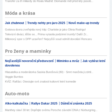
Transfer za tři miliardy do Realu Madrid: Diomande měl před lety působ...
Móda a krása
Jak zhubnout
Trendy nehty pro jaro 2025
Nové make-up trendy
Gottova dcera zveřejnila nový klip: Charlotte je jako Olivia Rodrigo!
Televizní diváci, těšte se... Prima vytasila podzimní trumfy! Další Zr...
Milionový spor s DPP uzavřen? Nejvyšší soud odmítl dovolání Rencaru
Pro ženy a maminky
Nejčastější novoroční předsevzetí
Miminko a mráz
Jak vybírat letní
dovolenou
Hlasatelka a moderátorka Saskia Burešová (80) - Smrt manžela ji zdrtil...
Veggie Burritos
KVÍZ: Rafťáci. Otestujte své znalosti kultovní letní komedie
Auto-moto
Alko-kalkulačka
Rallye Dakar 2025
Dálniční známka 2025
Manthey slaví 30 let: Dopřejte svému Porsche závodní DNA z Nürburgring...