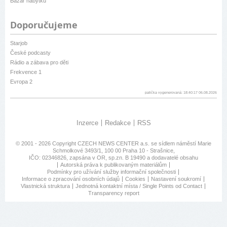
Bazar nábytku
Doporučujeme
Starjob
České podcasty
Rádio a zábava pro děti
Frekvence 1
Evropa 2
patička vygenerovaná: 18:40:17 06.08.2026
Inzerce
Redakce
RSS
© 2001 - 2026 Copyright
CZECH NEWS CENTER a.s.
se sídlem náměstí Marie
Schmolkové 3493/1, 100 00 Praha 10 - Strašnice,
IČO: 02346826, zapsána v OR, sp.zn. B 19490 a dodavatelé obsahu
Autorská práva k publikovaným materiálům
Podmínky pro užívání služby informační společnosti
Informace o zpracování osobních údajů
Cookies
Nastavení soukromí
Vlastnická struktura
Jednotná kontaktní místa / Single Points od Contact
Transparency report