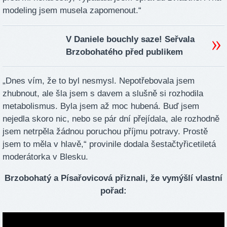
modeling jsem musela zapomenout.“
V Daniele bouchly saze! Seřvala
Brzobohatého před publikem
„Dnes vím, že to byl nesmysl. Nepotřebovala jsem
zhubnout, ale šla jsem s davem a slušně si rozhodila
metabolismus. Byla jsem až moc hubená. Buď jsem
nejedla skoro nic, nebo se pár dní přejídala, ale rozhodně
jsem netrpěla žádnou poruchou příjmu potravy. Prostě
jsem to měla v hlavě,“ provinile dodala šestačtyřicetiletá
moderátorka v Blesku.
Brzobohatý a Písařovicová přiznali, že vymýšlí vlastní
pořad: