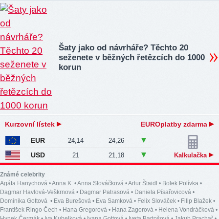
Šaty jako od návrháře? Těchto 20
seženete v běžných řetězcích do 1000
korun
Kurzovní lístek
EUROplatby zdarma
EUR
24,14
24,26
USD
21
21,18
Kalkulačka
Známé celebrity
Agáta Hanychová
•
Anna K.
•
Anna Slováčková
•
Artur Štaidl
•
Bolek Polívka
•
Dagmar Havlová-Veškrnová
•
Dagmar Patrasová
•
Daniela Písařovicová
•
Dominika Gottová
•
Eva Burešová
•
Eva Samková
•
Felix Slováček
•
Filip Blažek
•
František Ringo Čech
•
Hana Gregorová
•
Hana Zagorová
•
Helena Vondráčková
•
Hynek Čermák
•
Iva Kubelková
•
Ivana Gottová
•
Iveta Bartošová
•
Jakub Prachař
•