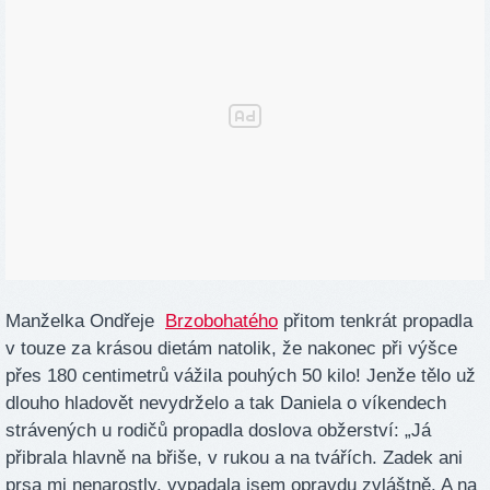
Manželka Ondřeje
Brzobohatého
přitom tenkrát propadla
v touze za krásou dietám natolik, že nakonec při výšce
přes 180 centimetrů vážila pouhých 50 kilo! Jenže tělo už
dlouho hladovět nevydrželo a tak Daniela o víkendech
strávených u rodičů propadla doslova obžerství: „Já
přibrala hlavně na břiše, v rukou a na tvářích. Zadek ani
prsa mi nenarostly, vypadala jsem opravdu zvláštně. A na