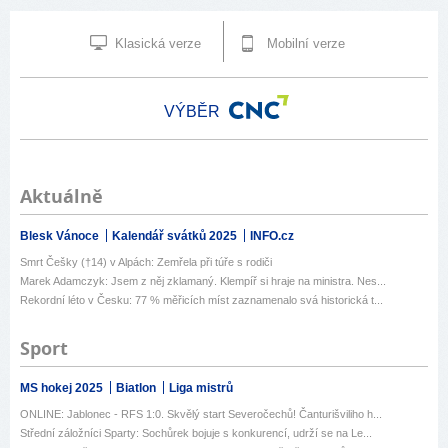
Klasická verze
Mobilní verze
VÝBĚR
Aktuálně
Blesk Vánoce
Kalendář svátků 2025
INFO.cz
Smrt Češky (†14) v Alpách: Zemřela při túře s rodiči
Marek Adamczyk: Jsem z něj zklamaný. Klempíř si hraje na ministra. Nes...
Rekordní léto v Česku: 77 % měřicích míst zaznamenalo svá historická t...
Sport
MS hokej 2025
Biatlon
Liga mistrů
ONLINE: Jablonec - RFS 1:0. Skvělý start Severočechů! Čanturišviliho h...
Střední záložníci Sparty: Sochůrek bojuje s konkurencí, udrží se na Le...