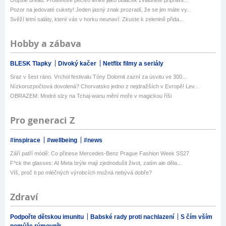
Oopsie bread: Proteinové pečivo lehké jako obláček zvládnete připravit...
Pozor na jedovaté cukety! Jeden jasný znak prozradí, že se jim máte vy...
Svěží letní saláty, které vás v horku neunaví: Zkuste k zelenině přida...
Hobby a zábava
BLESK Tlapky
Divoký kačer
Netflix filmy a seriály
Sraz v šest ráno. Vrchol festivalu Tóny Dolomit zazní za úsvitu ve 300...
Nízkorozpočtová dovolená? Chorvatsko jedno z nejdražších v Evropě! Lev...
OBRAZEM: Modré slzy na Tchaj-wanu mění moře v magickou říši
Pro generaci Z
#inspirace
#wellbeing
#news
Září patří módě: Co přinese Mercedes-Benz Prague Fashion Week SS27
F*ck the glasses: AI Meta brýle mají zjednodušit život, zatím ale děla...
Víš, proč ti po mléčných výrobcích možná nebývá dobře?
Zdraví
Podpořte dětskou imunitu
Babské rady proti nachlazení
S čím vším