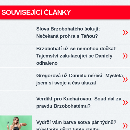
SOUVISEJÍCÍ ČLÁNKY
Slova Brzobohatého šokují:
Nečekaná prohra s Táňou?
Brzobohatí už se nemohou dočkat!
Tajemství zakulacující se Daniely
odhaleno
Gregorová už Danielu neřeší: Myslela
jsem si svoje a čas ukázal
Verdikt pro Kuchařovou: Soud dal za
pravdu Brzobohatému?
Vydrží vám barva sotva pár týdnů?
Přestaňte dělat tuhle chybu