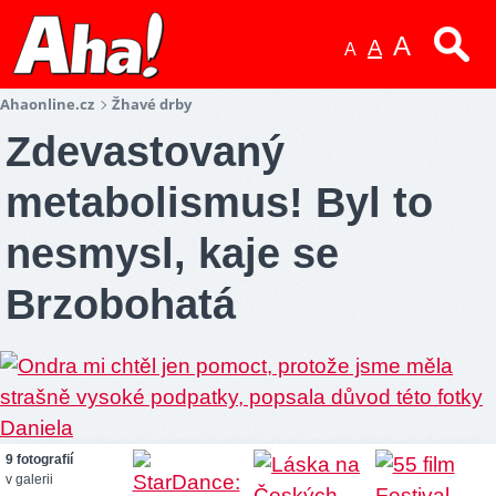
A
A
A
Ahaonline.cz
Žhavé drby
Zdevastovaný
metabolismus! Byl to
nesmysl, kaje se
Brzobohatá
9 fotografií
v galerii