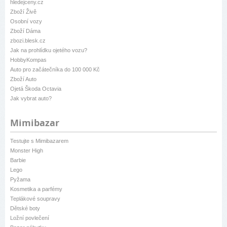
hledejceny.cz
Zboží Živě
Osobní vozy
Zboží Dáma
zbozi.blesk.cz
Jak na prohlídku ojetého vozu?
HobbyKompas
Auto pro začátečníka do 100 000 Kč
Zboží Auto
Ojetá Škoda Octavia
Jak vybrat auto?
Mimibazar
Testujte s Mimibazarem
Monster High
Barbie
Lego
Pyžama
Kosmetika a parfémy
Teplákové soupravy
Dětské boty
Ložní povlečení