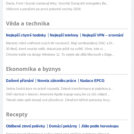
Dacia, Ford i Suzuki zastavují linky. Vyschlý Dunaj drtí energetiku Ba...
Vítězové a poražení po první polovině sezóny 2026
Věda a technika
Nejlepší chytré hodinky
Nejlepší telefony
Nejlepší VPN – srovnání
Marantz mění vnitřnosti svých AV receiverů. Mají osmikanálový DAC a Di...
30 filmů, které musíte vidět, dokud jste ještě na světě. Víme, kde si ...
Chrome kašle na design Windows 11. To stejné ale dělá Microsoft s Edge...
Ekonomika a byznys
Daňové přiznání
Novela zákoníku práce
Nadace EPCG
Jedna česká iluze se právě rozpadá. Zelená transformace je pojistkou p...
Obří obchod v letectví. Americké Apollo kupuje easyJet za 161 miliard ...
Tekuté zlato opět dostojí své přezdívce. Zdražení běžné potraviny brzy...
Recepty
Oblíbené zimní polévky
Domácí pekárny
Jídlo podle horoskopu