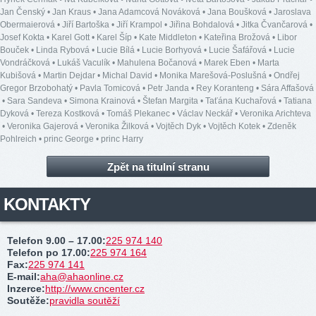
Jan Čenský
•
Jan Kraus
•
Jana Adamcová Nováková
•
Jana Boušková
•
Jaroslava
Obermaierová
•
Jiří Bartoška
•
Jiří Krampol
•
Jiřina Bohdalová
•
Jitka Čvančarová
•
Josef Kokta
•
Karel Gott
•
Karel Šíp
•
Kate Middleton
•
Kateřina Brožová
•
Libor
Bouček
•
Linda Rybová
•
Lucie Bílá
•
Lucie Borhyová
•
Lucie Šafářová
•
Lucie
Vondráčková
•
Lukáš Vaculík
•
Mahulena Bočanová
•
Marek Eben
•
Marta
Kubišová
•
Martin Dejdar
•
Michal David
•
Monika Marešová-Poslušná
•
Ondřej
Gregor Brzobohatý
•
Pavla Tomicová
•
Petr Janda
•
Rey Koranteng
•
Sára Affašová
•
Sara Sandeva
•
Simona Krainová
•
Štefan Margita
•
Taťána Kuchařová
•
Tatiana
Dyková
•
Tereza Kostková
•
Tomáš Plekanec
•
Václav Neckář
•
Veronika Arichteva
•
Veronika Gajerová
•
Veronika Žilková
•
Vojtěch Dyk
•
Vojtěch Kotek
•
Zdeněk
Pohlreich
•
princ George
•
princ Harry
Zpět na titulní stranu
KONTAKTY
Telefon 9.00 – 17.00
:
225 974 140
Telefon po 17.00
:
225 974 164
Fax
:
225 974 141
E-mail
:
aha@ahaonline.cz
Inzerce
:
http://www.cncenter.cz
Soutěže
:
pravidla soutěží