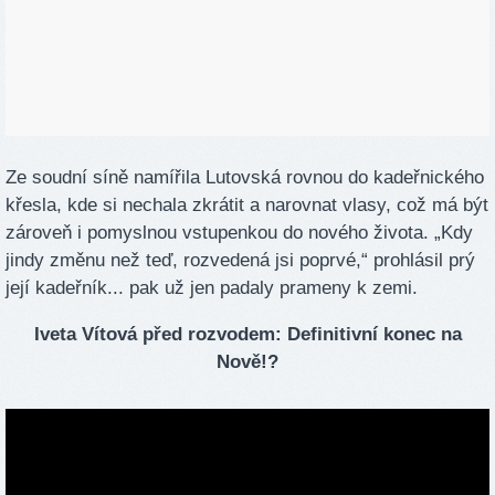
Ze soudní síně namířila Lutovská rovnou do kadeřnického
křesla, kde si nechala zkrátit a narovnat vlasy, což má být
zároveň i pomyslnou vstupenkou do nového života. „Kdy
jindy změnu než teď, rozvedená jsi poprvé,“ prohlásil prý
její kadeřník... pak už jen padaly prameny k zemi.
Iveta Vítová před rozvodem: Definitivní konec na
Nově!?