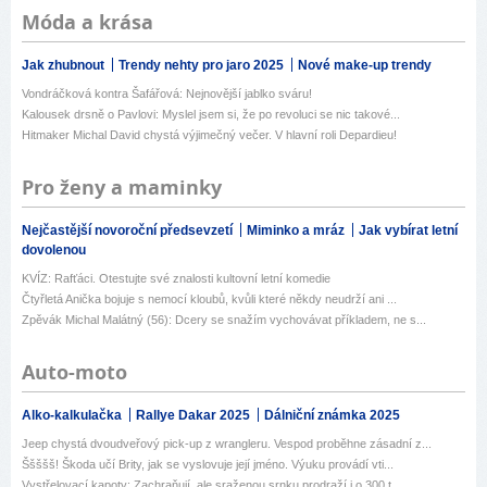
Móda a krása
Jak zhubnout
Trendy nehty pro jaro 2025
Nové make-up trendy
Vondráčková kontra Šafářová: Nejnovější jablko sváru!
Kalousek drsně o Pavlovi: Myslel jsem si, že po revoluci se nic takové...
Hitmaker Michal David chystá výjimečný večer. V hlavní roli Depardieu!
Pro ženy a maminky
Nejčastější novoroční předsevzetí
Miminko a mráz
Jak vybírat letní
dovolenou
KVÍZ: Rafťáci. Otestujte své znalosti kultovní letní komedie
Čtyřletá Anička bojuje s nemocí kloubů, kvůli které někdy neudrží ani ...
Zpěvák Michal Malátný (56): Dcery se snažím vychovávat příkladem, ne s...
Auto-moto
Alko-kalkulačka
Rallye Dakar 2025
Dálniční známka 2025
Jeep chystá dvoudveřový pick-up z wrangleru. Vespod proběhne zásadní z...
Ššššš! Škoda učí Brity, jak se vyslovuje její jméno. Výuku provádí vti...
Vystřelovací kapoty: Zachraňují, ale sraženou srnku prodraží i o 300 t...