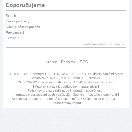
Doporučujeme
Starjob
České podcasty
Rádio a zábava pro děti
Frekvence 1
Evropa 2
patička vygenerovaná: 08:50:13 06.08.2026
Inzerce
Redakce
RSS
© 2001 - 2026 Copyright
CZECH NEWS CENTER a.s.
se sídlem náměstí Marie
Schmolkové 3493/1, 100 00 Praha 10 - Strašnice,
IČO: 02346826, zapsána v OR, sp.zn. B 19490 a dodavatelé obsahu
Autorská práva k publikovaným materiálům
Podmínky pro užívání služby informační společnosti
Informace o zpracování osobních údajů
Cookies
Nastavení soukromí
Vlastnická struktura
Jednotná kontaktní místa / Single Points od Contact
Transparency report