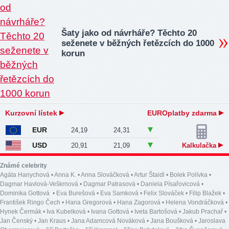
Šaty jako od návrháře? Těchto 20
seženete v běžných řetězcích do 1000
korun
Kurzovní lístek
EUROplatby zdarma
EUR
24,19
24,31
USD
20,91
21,09
Kalkulačka
Známé celebrity
Agáta Hanychová
•
Anna K.
•
Anna Slováčková
•
Artur Štaidl
•
Bolek Polívka
•
Dagmar Havlová-Veškrnová
•
Dagmar Patrasová
•
Daniela Písařovicová
•
Dominika Gottová
•
Eva Burešová
•
Eva Samková
•
Felix Slováček
•
Filip Blažek
•
František Ringo Čech
•
Hana Gregorová
•
Hana Zagorová
•
Helena Vondráčková
•
Hynek Čermák
•
Iva Kubelková
•
Ivana Gottová
•
Iveta Bartošová
•
Jakub Prachař
•
Jan Čenský
•
Jan Kraus
•
Jana Adamcová Nováková
•
Jana Boušková
•
Jaroslava