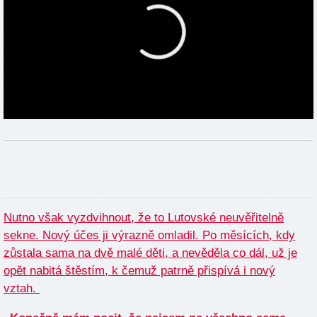
Nutno však vyzdvihnout, že to Lutovské neuvěřitelně
sekne. Nový účes ji výrazně omladil. Po měsících, kdy
zůstala sama na dvě malé děti, a nevěděla co dál, už je
opět nabitá štěstím, k čemuž patrně přispívá i nový
vztah.