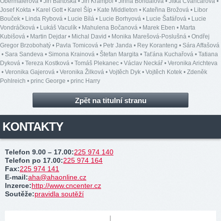
Obermaierová
•
Jiří Bartoška
•
Jiří Krampol
•
Jiřina Bohdalová
•
Jitka Čvančarová
•
Josef Kokta
•
Karel Gott
•
Karel Šíp
•
Kate Middleton
•
Kateřina Brožová
•
Libor
Bouček
•
Linda Rybová
•
Lucie Bílá
•
Lucie Borhyová
•
Lucie Šafářová
•
Lucie
Vondráčková
•
Lukáš Vaculík
•
Mahulena Bočanová
•
Marek Eben
•
Marta
Kubišová
•
Martin Dejdar
•
Michal David
•
Monika Marešová-Poslušná
•
Ondřej
Gregor Brzobohatý
•
Pavla Tomicová
•
Petr Janda
•
Rey Koranteng
•
Sára Affašová
•
Sara Sandeva
•
Simona Krainová
•
Štefan Margita
•
Taťána Kuchařová
•
Tatiana
Dyková
•
Tereza Kostková
•
Tomáš Plekanec
•
Václav Neckář
•
Veronika Arichteva
•
Veronika Gajerová
•
Veronika Žilková
•
Vojtěch Dyk
•
Vojtěch Kotek
•
Zdeněk
Pohlreich
•
princ George
•
princ Harry
Zpět na titulní stranu
KONTAKTY
Telefon 9.00 – 17.00
:
225 974 140
Telefon po 17.00
:
225 974 164
Fax
:
225 974 141
E-mail
:
aha@ahaonline.cz
Inzerce
:
http://www.cncenter.cz
Soutěže
:
pravidla soutěží