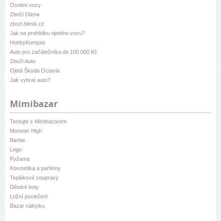
Osobní vozy
Zboží Dáma
zbozi.blesk.cz
Jak na prohlídku ojetého vozu?
HobbyKompas
Auto pro začátečníka do 100 000 Kč
Zboží Auto
Ojetá Škoda Octavia
Jak vybrat auto?
Mimibazar
Testujte s Mimibazarem
Monster High
Barbie
Lego
Pyžama
Kosmetika a parfémy
Teplákové soupravy
Dětské boty
Ložní povlečení
Bazar nábytku