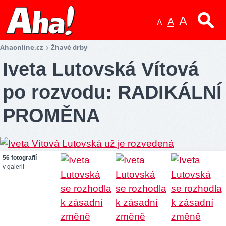
A
A
A
Ahaonline.cz
Žhavé drby
Iveta Lutovská Vítová
po rozvodu: RADIKÁLNÍ
PROMĚNA
56 fotografií
v galerii