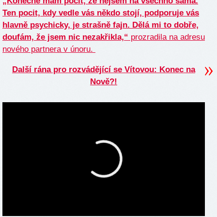
„Konečně mám pocit, že nejsem na všechno sama.
Ten pocit, kdy vedle vás někdo stojí, podporuje vás
hlavně psychicky, je strašně fajn. Dělá mi to dobře,
doufám, že jsem nic nezakřikla,“
prozradila na adresu
nového partnera v únoru.
Další rána pro rozvádějící se Vítovou: Konec na
Nově?!