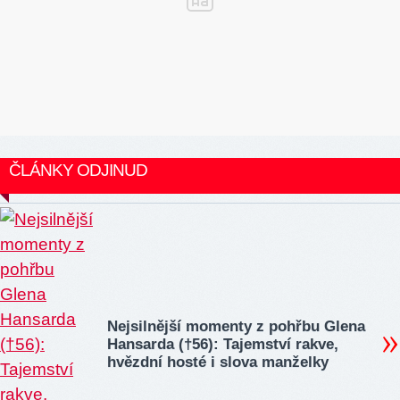
ČLÁNKY ODJINUD
Nejsilnější momenty z pohřbu Glena
Hansarda (†56): Tajemství rakve,
hvězdní hosté i slova manželky