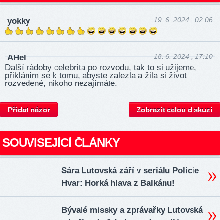
19. 6. 2024 , 02:06
yokky
18. 6. 2024 , 17:10
AHel
Další rádoby celebrita po rozvodu, tak to si užijeme,
přikláním se k tomu, abyste zalezla a žila si život
rozvedené, nikoho nezajímáte.
Přidat názor
Zobrazit celou diskuzi
SOUVISEJÍCÍ ČLÁNKY
Sára Lutovská září v seriálu Policie
Hvar: Horká hlava z Balkánu!
Bývalé missky a zprávařky Lutovská