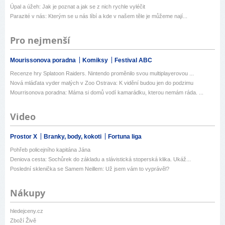
Úpal a úžeh: Jak je poznat a jak se z nich rychle vyléčit
Parazité v nás: Kterým se u nás líbí a kde v našem těle je můžeme nají...
Pro nejmenší
Mourissonova poradna
Komiksy
Festival ABC
Recenze hry Splatoon Raiders. Nintendo proměnilo svou multiplayerovou ...
Nová mláďata vyder malých v Zoo Ostrava: K vidění budou jen do podzimu
Mourrisonova poradna: Máma si domů vodí kamarádku, kterou nemám ráda. ...
Video
Prostor X
Branky, body, kokoti
Fortuna liga
Pohřeb policejního kapitána Jána
Deniova cesta: Sochůrek do základu a slávistická stoperská klika. Ukáž...
Poslední sklenička se Samem Neillem: Už jsem vám to vyprávěl?
Nákupy
hledejceny.cz
Zboží Živě