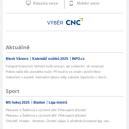
Klasická verze
Mobilní verze
VÝBĚR
Aktuálně
Blesk Vánoce
Kalendář svátků 2025
INFO.cz
Fotograf Kratochvíl: Nefotím kvůli senzaci, ale svědectví. Ve venezuel...
Policie našla tělo utonulého muže: Při bouřce se ztratil v jezeře Most
Odloučení v pustině. Internační tábory měly zabránit Japoncům v útocíc...
Sport
MS hokej 2025
Biatlon
Liga mistrů
Plekanec a Šafářová o výchově dětí: Překvapivé přiznání
Plekanec a Šafářová o výchově dětí: Překvapivé přiznání
ONLINE: Hradec - Besiktas. Úvodní zápas 3. předkola Evropské ligy, nas...