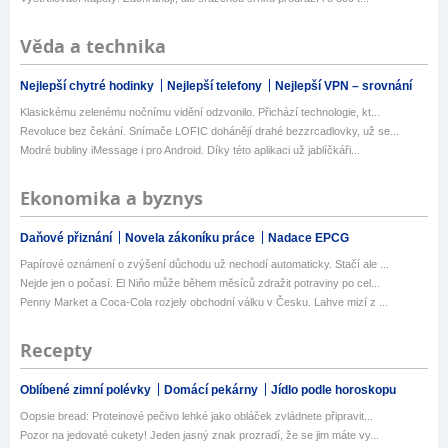
Věda a technika
Nejlepší chytré hodinky
Nejlepší telefony
Nejlepší VPN – srovnání
Klasickému zelenému nočnímu vidění odzvonilo. Přichází technologie, kt...
Revoluce bez čekání. Snímače LOFIC dohánějí drahé bezzrcadlovky, už se...
Modré bubliny iMessage i pro Android. Díky této aplikaci už jablíčkáři...
Ekonomika a byznys
Daňové přiznání
Novela zákoníku práce
Nadace EPCG
Papírové oznámení o zvýšení důchodu už nechodí automaticky. Stačí ale ...
Nejde jen o počasí. El Niňo může během měsíců zdražit potraviny po cel...
Penny Market a Coca-Cola rozjely obchodní válku v Česku. Lahve mizí z ...
Recepty
Oblíbené zimní polévky
Domácí pekárny
Jídlo podle horoskopu
Oopsie bread: Proteinové pečivo lehké jako obláček zvládnete připravit...
Pozor na jedovaté cukety! Jeden jasný znak prozradí, že se jim máte vy...