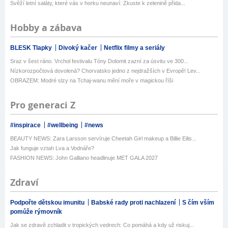
Svěží letní saláty, které vás v horku neunaví: Zkuste k zelenině přida...
Hobby a zábava
BLESK Tlapky
Divoký kačer
Netflix filmy a seriály
Sraz v šest ráno. Vrchol festivalu Tóny Dolomit zazní za úsvitu ve 300...
Nízkorozpočtová dovolená? Chorvatsko jedno z nejdražších v Evropě! Lev...
OBRAZEM: Modré slzy na Tchaj-wanu mění moře v magickou říši
Pro generaci Z
#inspirace
#wellbeing
#news
BEAUTY NEWS: Zara Larsson servíruje Cheetah Girl makeup a Billie Eilis...
Jak funguje vztah Lva a Vodnáře?
FASHION NEWS: John Galliano headlinuje MET GALA 2027
Zdraví
Podpořte dětskou imunitu
Babské rady proti nachlazení
S čím vším
pomůže rýmovník
Jak se zdravě zchladit v tropických vedrech: Co pomáhá a kdy už riskuj...