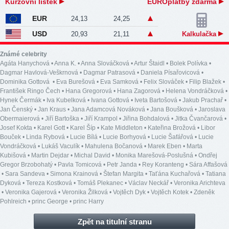
Kurzovní lístek
EUROplatby zdarma
EUR
24,13
24,25
USD
20,93
21,11
Kalkulačka
Známé celebrity
Agáta Hanychová
•
Anna K.
•
Anna Slováčková
•
Artur Štaidl
•
Bolek Polívka
•
Dagmar Havlová-Veškrnová
•
Dagmar Patrasová
•
Daniela Písařovicová
•
Dominika Gottová
•
Eva Burešová
•
Eva Samková
•
Felix Slováček
•
Filip Blažek
•
František Ringo Čech
•
Hana Gregorová
•
Hana Zagorová
•
Helena Vondráčková
•
Hynek Čermák
•
Iva Kubelková
•
Ivana Gottová
•
Iveta Bartošová
•
Jakub Prachař
•
Jan Čenský
•
Jan Kraus
•
Jana Adamcová Nováková
•
Jana Boušková
•
Jaroslava
Obermaierová
•
Jiří Bartoška
•
Jiří Krampol
•
Jiřina Bohdalová
•
Jitka Čvančarová
•
Josef Kokta
•
Karel Gott
•
Karel Šíp
•
Kate Middleton
•
Kateřina Brožová
•
Libor
Bouček
•
Linda Rybová
•
Lucie Bílá
•
Lucie Borhyová
•
Lucie Šafářová
•
Lucie
Vondráčková
•
Lukáš Vaculík
•
Mahulena Bočanová
•
Marek Eben
•
Marta
Kubišová
•
Martin Dejdar
•
Michal David
•
Monika Marešová-Poslušná
•
Ondřej
Gregor Brzobohatý
•
Pavla Tomicová
•
Petr Janda
•
Rey Koranteng
•
Sára Affašová
•
Sara Sandeva
•
Simona Krainová
•
Štefan Margita
•
Taťána Kuchařová
•
Tatiana
Dyková
•
Tereza Kostková
•
Tomáš Plekanec
•
Václav Neckář
•
Veronika Arichteva
•
Veronika Gajerová
•
Veronika Žilková
•
Vojtěch Dyk
•
Vojtěch Kotek
•
Zdeněk
Pohlreich
•
princ George
•
princ Harry
Zpět na titulní stranu