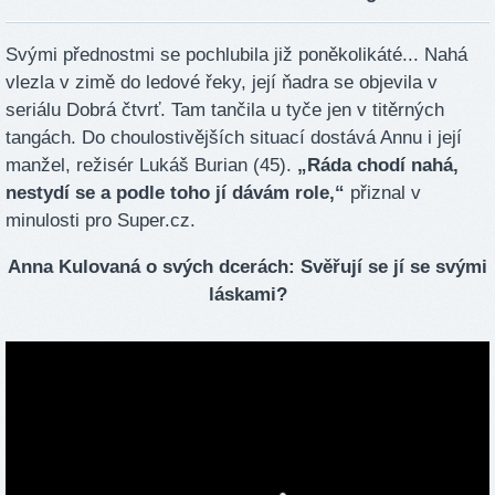
Svými přednostmi se pochlubila již poněkolikáté... Nahá
vlezla v zimě do ledové řeky, její ňadra se objevila v
seriálu Dobrá čtvrť. Tam tančila u tyče jen v titěrných
tangách. Do choulostivějších situací dostává Annu i její
manžel, režisér Lukáš Burian (45).
„Ráda chodí nahá,
nestydí se a podle toho jí dávám role,“
přiznal v
minulosti pro Super.cz.
Anna Kulovaná o svých dcerách: Svěřují se jí se svými
láskami?