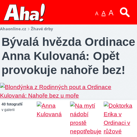
A
A
A
Ahaonline.cz
Žhavé drby
Bývalá hvězda Ordinace
Anna Kulovaná: Opět
provokuje nahoře bez!
40 fotografií
v galerii