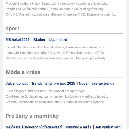
Propojení hudby a krásy. Beauty zóny vám dovolí vypadat a cítit se dob...
Pospíšil na Knížákově pohřbu: „Nikdy se nebál.“ Zmínil napjaté vztahy ...
ONLINE: Poslední rozloučení s Milanem Knížákem (†86): Dojemné vzpomínk...
Sport
MS hokej 2025
Biatlon
Liga mistrů
Expert: Nad Kuchtou nikdo brečet nebude, Haraslín si jde vydělat. Proč...
Ícko vtáhl Konečného do přestřelky! Vystřelím ho přední rukou, věří in...
Ronaldo se pochlubil před sňatkem s Georginou: Hračky za půl miliardy!...
Móda a krása
Jak zhubnout
Trendy nehty pro jaro 2025
Nové make-up trendy
Lucie Šlégrová míří na Primu. Překvapení pro sporťáky!
Osvěžení ve Schladmingu: Lamy, ferraty i koulovačka v létě jsou jen pá...
Šťastná Brzobohatá se pochlubila fotkou: Ondřej si neodpustil rýpanec
Pro ženy a maminky
Nejčastější novoroční předsevzetí
Miminko a mráz
Jak vybírat letní