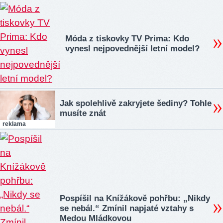
Móda z tiskovky TV Prima: Kdo
vynesl nejpovednější letní model?
Jak spolehlivě zakryjete šediny? Tohle
musíte znát
reklama
Pospíšil na Knížákově pohřbu: „Nikdy
se nebál.“ Zmínil napjaté vztahy s
Medou Mládkovou