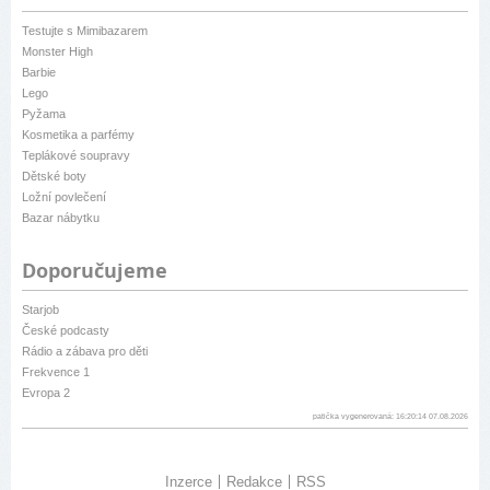
Testujte s Mimibazarem
Monster High
Barbie
Lego
Pyžama
Kosmetika a parfémy
Teplákové soupravy
Dětské boty
Ložní povlečení
Bazar nábytku
Doporučujeme
Starjob
České podcasty
Rádio a zábava pro děti
Frekvence 1
Evropa 2
patička vygenerovaná: 16:20:14 07.08.2026
Inzerce
Redakce
RSS