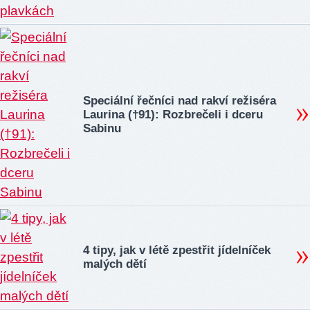
Speciální řečníci nad rakví režiséra
Laurina (†91): Rozbrečeli i dceru
Sabinu
4 tipy, jak v létě zpestřit jídelníček
malých dětí