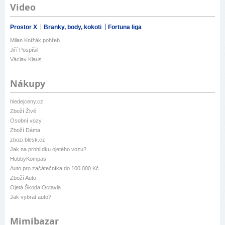
Video
Prostor X
Branky, body, kokoti
Fortuna liga
Milan Knížák pohřeb
Jiří Pospíšil
Václav Klaus
Nákupy
hledejceny.cz
Zboží Živě
Osobní vozy
Zboží Dáma
zbozi.blesk.cz
Jak na prohlídku ojetého vozu?
HobbyKompas
Auto pro začátečníka do 100 000 Kč
Zboží Auto
Ojetá Škoda Octavia
Jak vybrat auto?
Mimibazar