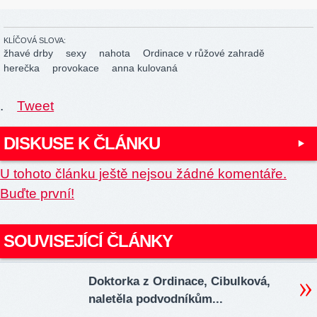
KLÍČOVÁ SLOVA:
žhavé drby
sexy
nahota
Ordinace v růžové zahradě
herečka
provokace
anna kulovaná
.
Tweet
DISKUSE K ČLÁNKU
U tohoto článku ještě nejsou žádné komentáře.
Buďte první!
SOUVISEJÍCÍ ČLÁNKY
Doktorka z Ordinace, Cibulková,
naletěla podvodníkům...