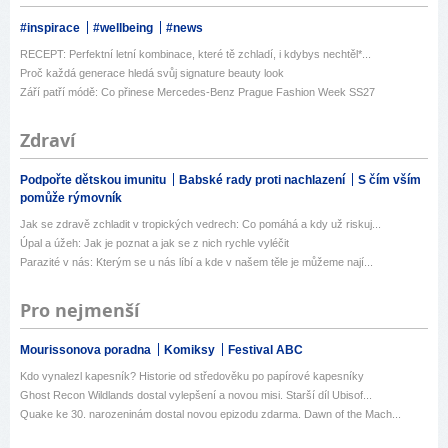
#inspirace
#wellbeing
#news
RECEPT: Perfektní letní kombinace, které tě zchladí, i kdybys nechtěl*...
Proč každá generace hledá svůj signature beauty look
Září patří módě: Co přinese Mercedes-Benz Prague Fashion Week SS27
Zdraví
Podpořte dětskou imunitu
Babské rady proti nachlazení
S čím vším
pomůže rýmovník
Jak se zdravě zchladit v tropických vedrech: Co pomáhá a kdy už riskuj...
Úpal a úžeh: Jak je poznat a jak se z nich rychle vyléčit
Parazité v nás: Kterým se u nás líbí a kde v našem těle je můžeme nají...
Pro nejmenší
Mourissonova poradna
Komiksy
Festival ABC
Kdo vynalezl kapesník? Historie od středověku po papírové kapesníky
Ghost Recon Wildlands dostal vylepšení a novou misi. Starší díl Ubisof...
Quake ke 30. narozeninám dostal novou epizodu zdarma. Dawn of the Mach...