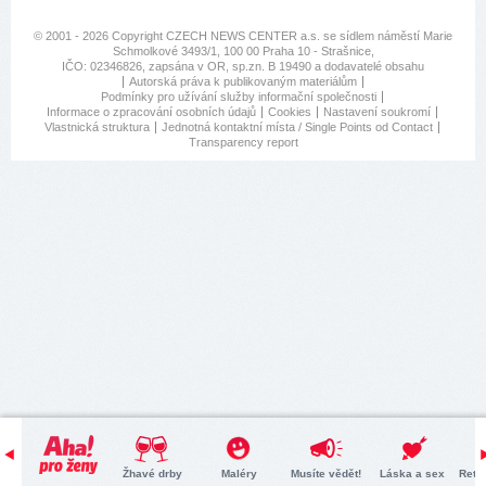
© 2001 - 2026 Copyright
CZECH NEWS CENTER a.s.
se sídlem náměstí Marie
Schmolkové 3493/1, 100 00 Praha 10 - Strašnice,
IČO: 02346826, zapsána v OR, sp.zn. B 19490 a dodavatelé obsahu
Autorská práva k publikovaným materiálům
Podmínky pro užívání služby informační společnosti
Informace o zpracování osobních údajů
Cookies
Nastavení soukromí
Vlastnická struktura
Jednotná kontaktní místa / Single Points od Contact
Transparency report
Žhavé drby
Maléry
Musíte vědět!
Láska a sex
Retr