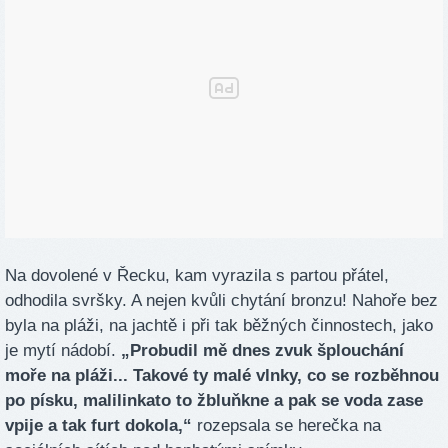
Na dovolené v Řecku, kam vyrazila s partou přátel,
odhodila svršky. A nejen kvůli chytání bronzu! Nahoře bez
byla na pláži, na jachtě i při tak běžných činnostech, jako
je mytí nádobí.
„Probudil mě dnes zvuk šplouchání
moře na pláži... Takové ty malé vlnky, co se rozběhnou
po písku, malilinkato to žbluňkne a pak se voda zase
vpije a tak furt dokola,“
rozepsala se herečka na