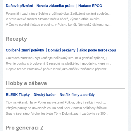
Daňové přiznání
Novela zákoníku práce
Nadace EPCG
Potenciální zachránce Soleku zrušil nabídku. Zadlužené solární společn...
V bratislavské rafinerii Slovnaft hořela nádrž, výbuch otřásl okolím
V Česku otevřel třicátou prodejnu, v Polsku končí. Německý diskont nez...
Recepty
Oblíbené zimní polévky
Domácí pekárny
Jídlo podle horoskopu
Cuketová zmrzlina? Vyzkoušejte nečekaný letní hit a geniální způsob, j...
Rychlé buchty s broskvemi: 5 receptů na sladké letní moučníky, které m...
Oopsie bread: Proteinové pečivo lehké jako obláček zvládnete připravit...
Hobby a zábava
BLESK Tlapky
Divoký kačer
Netflix filmy a seriály
Tipy na víkend: Harry Potter na výstavě! Folklor, bitvy i setkání vodn...
Přibývá paniky na dovolené: Vnuka paní Soni v hotelu poštípaly štěnice...
Sraz v šest ráno. Vrchol festivalu Tóny Dolomit zazní za úsvitu ve 300...
Pro generaci Z