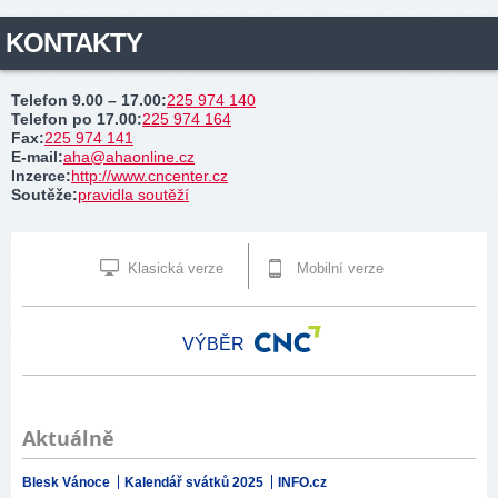
KONTAKTY
Telefon 9.00 – 17.00
:
225 974 140
Telefon po 17.00
:
225 974 164
Fax
:
225 974 141
E-mail
:
aha@ahaonline.cz
Inzerce
:
http://www.cncenter.cz
Soutěže
:
pravidla soutěží
Klasická verze
Mobilní verze
VÝBĚR
Aktuálně
Blesk Vánoce
Kalendář svátků 2025
INFO.cz