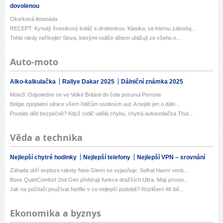
dovolenou
Okurková limonáda
RECEPT: Kynutý švestkový koláč s drobenkou. Klasika, se kterou zaboduj...
Tohle nikdy neříkejte! Slova, kterými rodiče dětem ubližují ze všeho n...
Auto-moto
Alko-kalkulačka
Rallye Dakar 2025
Dálniční známka 2025
Moto3: Odpoledne se ve Velké Británii do čela posunul Perrone
Belgie zpoplatní silnice všem řidičům osobních aut. A nejde jen o dáln...
Poutáte děti bezpečně? Když rodič udělá chybu, chytrá autosedačka Thul...
Věda a technika
Nejlepší chytré hodinky
Nejlepší telefony
Nejlepší VPN – srovnání
Záhada obří exploze rakety New Glenn se vyjasňuje. Selhal hlavní venti...
Bose QuietComfort 2nd Gen přebírají funkce dražších Ultra. Mají prosto...
Jak na počítači používat Netflix v co nejlepší podobě? Rozlišení 4K bě...
Ekonomika a byznys