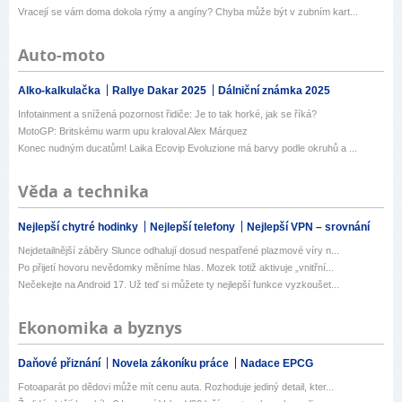
Vracejí se vám doma dokola rýmy a angíny? Chyba může být v zubním kart...
Auto-moto
Alko-kalkulačka
Rallye Dakar 2025
Dálniční známka 2025
Infotainment a snížená pozornost řidiče: Je to tak horké, jak se říká?
MotoGP: Britskému warm upu kraloval Alex Márquez
Konec nudným ducatům! Laika Ecovip Evoluzione má barvy podle okruhů a ...
Věda a technika
Nejlepší chytré hodinky
Nejlepší telefony
Nejlepší VPN – srovnání
Nejdetailnější záběry Slunce odhalují dosud nespatřené plazmové víry n...
Po přijetí hovoru nevědomky měníme hlas. Mozek totiž aktivuje „vnitřní...
Nečekejte na Android 17. Už teď si můžete ty nejlepší funkce vyzkoušet...
Ekonomika a byznys
Daňové přiznání
Novela zákoníku práce
Nadace EPCG
Fotoaparát po dědovi může mít cenu auta. Rozhoduje jediný detail, kter...