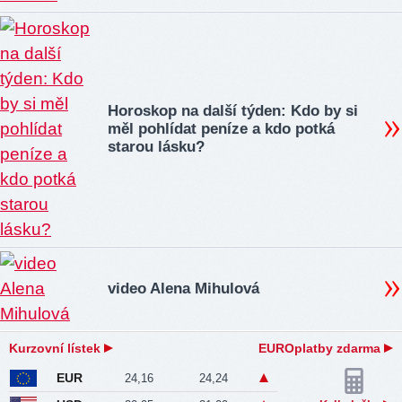
Horoskop na další týden: Kdo by si
měl pohlídat peníze a kdo potká
starou lásku?
video Alena Mihulová
Kurzovní lístek
EUROplatby zdarma
EUR
24,16
24,24