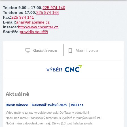
Telefon 9.00 – 17.00
:
225 974 140
Telefon po 17.00
:
225 974 164
Fax
:
225 974 141
E-mail
:
aha@ahaonline.cz
Inzerce
:
http://www.cncenter.cz
Soutěže
:
pravidla soutěží
Klasická verze
Mobilní verze
VÝBĚR
Aktuálně
Blesk Vánoce
Kalendář svátků 2025
INFO.cz
Video malého turisty vyvolalo poprask: Do Tater v pantoflích!
Násilí bez motivu. Nihilistický terorismus vyrůstá z temných koutů int...
Noční můra v dovolenkovém ráji: Dívku (13) potrhala barakuda!