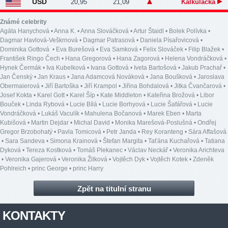
USD
20,95
21,09
Kalkulačka
Známé celebrity
Agáta Hanychová
•
Anna K.
•
Anna Slováčková
•
Artur Štaidl
•
Bolek Polívka
•
Dagmar Havlová-Veškrnová
•
Dagmar Patrasová
•
Daniela Písařovicová
•
Dominika Gottová
•
Eva Burešová
•
Eva Samková
•
Felix Slováček
•
Filip Blažek
•
František Ringo Čech
•
Hana Gregorová
•
Hana Zagorová
•
Helena Vondráčková
•
Hynek Čermák
•
Iva Kubelková
•
Ivana Gottová
•
Iveta Bartošová
•
Jakub Prachař
•
Jan Čenský
•
Jan Kraus
•
Jana Adamcová Nováková
•
Jana Boušková
•
Jaroslava
Obermaierová
•
Jiří Bartoška
•
Jiří Krampol
•
Jiřina Bohdalová
•
Jitka Čvančarová
•
Josef Kokta
•
Karel Gott
•
Karel Šíp
•
Kate Middleton
•
Kateřina Brožová
•
Libor
Bouček
•
Linda Rybová
•
Lucie Bílá
•
Lucie Borhyová
•
Lucie Šafářová
•
Lucie
Vondráčková
•
Lukáš Vaculík
•
Mahulena Bočanová
•
Marek Eben
•
Marta
Kubišová
•
Martin Dejdar
•
Michal David
•
Monika Marešová-Poslušná
•
Ondřej
Gregor Brzobohatý
•
Pavla Tomicová
•
Petr Janda
•
Rey Koranteng
•
Sára Affašová
•
Sara Sandeva
•
Simona Krainová
•
Štefan Margita
•
Taťána Kuchařová
•
Tatiana
Dyková
•
Tereza Kostková
•
Tomáš Plekanec
•
Václav Neckář
•
Veronika Arichteva
•
Veronika Gajerová
•
Veronika Žilková
•
Vojtěch Dyk
•
Vojtěch Kotek
•
Zdeněk
Pohlreich
•
princ George
•
princ Harry
Zpět na titulní stranu
KONTAKTY