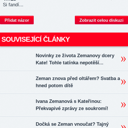
Si fandí...
Přidat názor
Zobrazit celou diskuzi
SOUVISEJÍCÍ ČLÁNKY
Novinky ze života Zemanovy dcery
Kate! Tohle tatínka nepotěší...
Zeman znova před oltářem? Svatba a
hned potom dítě
Ivana Zemanová s Kateřinou:
Překvapivé zprávy ze soukromí!
Dočká se Zeman vnoučat? Tajný