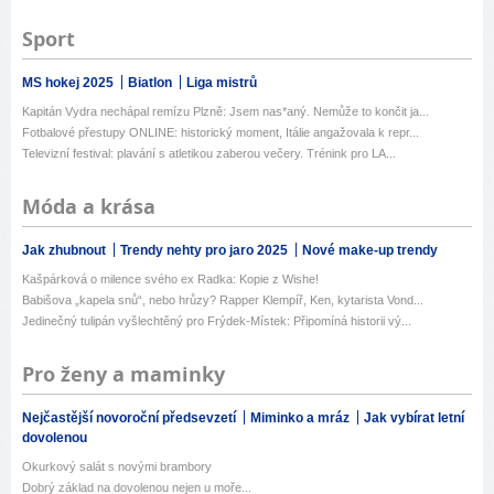
Sport
MS hokej 2025
Biatlon
Liga mistrů
Kapitán Vydra nechápal remízu Plzně: Jsem nas*aný. Nemůže to končit ja...
Fotbalové přestupy ONLINE: historický moment, Itálie angažovala k repr...
Televizní festival: plavání s atletikou zaberou večery. Trénink pro LA...
Móda a krása
Jak zhubnout
Trendy nehty pro jaro 2025
Nové make-up trendy
Kašpárková o milence svého ex Radka: Kopie z Wishe!
Babišova „kapela snů“, nebo hrůzy? Rapper Klempíř, Ken, kytarista Vond...
Jedinečný tulipán vyšlechtěný pro Frýdek-Místek: Připomíná historii vý...
Pro ženy a maminky
Nejčastější novoroční předsevzetí
Miminko a mráz
Jak vybírat letní
dovolenou
Okurkový salát s novými brambory
Dobrý základ na dovolenou nejen u moře...