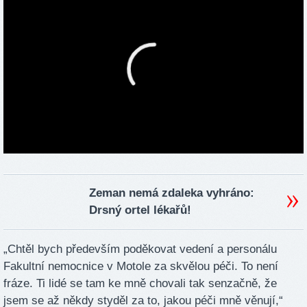
Zeman nemá zdaleka vyhráno:
Drsný ortel lékařů!
„Chtěl bych především poděkovat vedení a personálu
Fakultní nemocnice v Motole za skvělou péči. To není
fráze. Ti lidé se tam ke mně chovali tak senzačně, že
jsem se až někdy styděl za to, jakou péči mně věnují,“