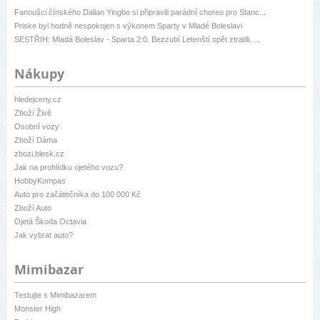
Fanoušci čínského Dalian Yingbo si připravili parádní choreo pro Stanc...
Priske byl hodně nespokojen s výkonem Sparty v Mladé Boleslavi
SESTŘIH: Mladá Boleslav - Sparta 2:0. Bezzubí Letenští opět ztratili. ...
Nákupy
hledejceny.cz
Zboží Živě
Osobní vozy
Zboží Dáma
zbozi.blesk.cz
Jak na prohlídku ojetého vozu?
HobbyKompas
Auto pro začátečníka do 100 000 Kč
Zboží Auto
Ojetá Škoda Octavia
Jak vybrat auto?
Mimibazar
Testujte s Mimibazarem
Monster High