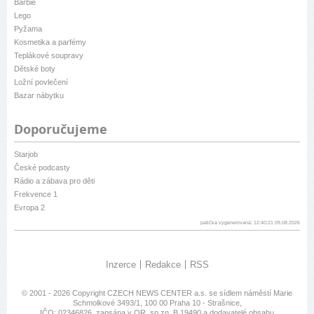
Barbie
Lego
Pyžama
Kosmetika a parfémy
Teplákové soupravy
Dětské boty
Ložní povlečení
Bazar nábytku
Doporučujeme
Starjob
České podcasty
Rádio a zábava pro děti
Frekvence 1
Evropa 2
patička vygenerovaná: 12:40:21 09.08.2026
Inzerce
Redakce
RSS
© 2001 - 2026 Copyright
CZECH NEWS CENTER a.s.
se sídlem náměstí Marie
Schmolkové 3493/1, 100 00 Praha 10 - Strašnice,
IČO: 02346826, zapsána v OR, sp.zn. B 19490 a dodavatelé obsahu