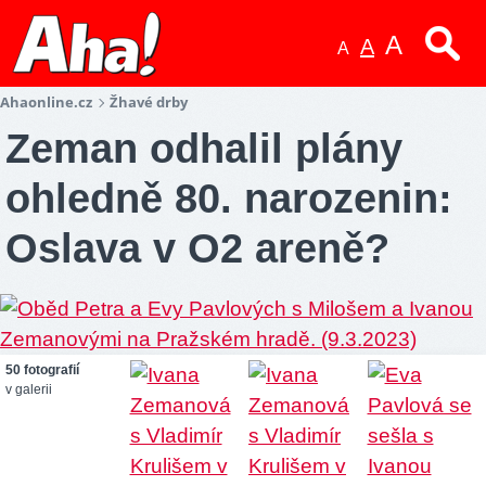
A
A
A
Ahaonline.cz
Žhavé drby
Zeman odhalil plány
ohledně 80. narozenin:
Oslava v O2 areně?
50 fotografií
v galerii