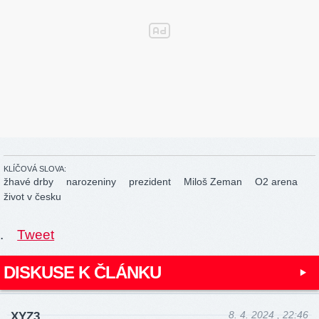
KLÍČOVÁ SLOVA:
žhavé drby
narozeniny
prezident
Miloš Zeman
O2 arena
život v česku
.
Tweet
DISKUSE K ČLÁNKU
8. 4. 2024 , 22:46
XYZ3