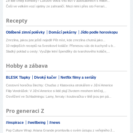
Že lidé chtějí kombíky? Luxusní Volva V90 leží v autosalonech s milion...
Češi ve velkém vozí ojetiny ze zahraničí. Mezi nimi i přes sto Ferrari...
Recepty
Oblíbené zimní polévky
Domácí pekárny
Jídlo podle horoskopu
Zmrzlina, jakou jste ještě nejedli! Pět míst, kde zmrzlina chutná jako...
10 nejlepších receptů na švestkové koláče: Přenesou vás do kuchyně u b...
Sladký poklad u cesty: Využijte letní špendlíky do tvarohového koláče,...
Hobby a zábava
BLESK Tlapky
Divoký kačer
Netflix filmy a seriály
Cestovní horečka šlechty: Chuďas z Klatovska otrokářem v Jižní Americe
Filip Vondrášek: V Jižní Americe si lidé plují životem mnohem lehčeji,...
Osvěžení ve Schladmingu: Lamy, ferraty i koulovačka v létě jsou jen pá...
Pro generaci Z
#inspirace
#wellbeing
#news
Pop Culture Wrap: Ariana Grande promluvila o svém ústupu z veřejného ž...