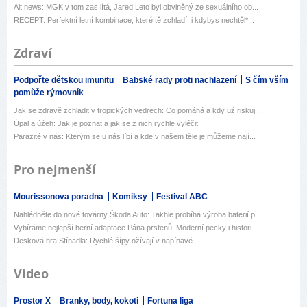
Alt news: MGK v tom zas lítá, Jared Leto byl obviněný ze sexuálního ob...
RECEPT: Perfektní letní kombinace, které tě zchladí, i kdybys nechtěl*...
Zdraví
Podpořte dětskou imunitu
Babské rady proti nachlazení
S čím vším
pomůže rýmovník
Jak se zdravě zchladit v tropických vedrech: Co pomáhá a kdy už riskuj...
Úpal a úžeh: Jak je poznat a jak se z nich rychle vyléčit
Parazité v nás: Kterým se u nás líbí a kde v našem těle je můžeme nají...
Pro nejmenší
Mourissonova poradna
Komiksy
Festival ABC
Nahlédněte do nové továrny Škoda Auto: Takhle probíhá výroba baterií p...
Vybíráme nejlepší herní adaptace Pána prstenů. Moderní pecky i histori...
Desková hra Stínadla: Rychlé šípy ožívají v napínavé
Video
Prostor X
Branky, body, kokoti
Fortuna liga