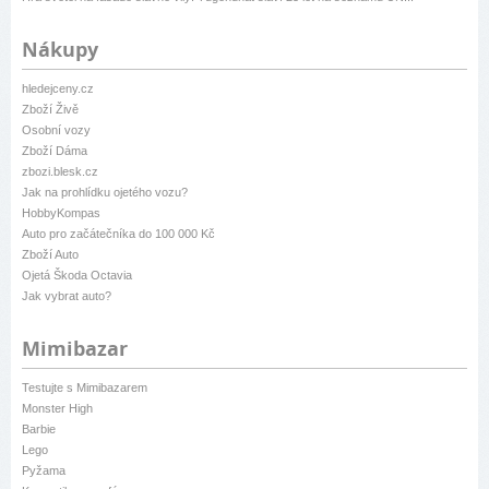
Nákupy
hledejceny.cz
Zboží Živě
Osobní vozy
Zboží Dáma
zbozi.blesk.cz
Jak na prohlídku ojetého vozu?
HobbyKompas
Auto pro začátečníka do 100 000 Kč
Zboží Auto
Ojetá Škoda Octavia
Jak vybrat auto?
Mimibazar
Testujte s Mimibazarem
Monster High
Barbie
Lego
Pyžama