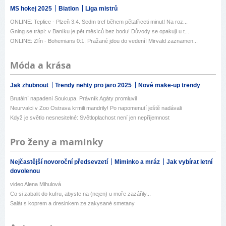
MS hokej 2025
Biatlon
Liga mistrů
ONLINE: Teplice - Plzeň 3:4. Sedm tref během pětatřiceti minut! Na roz...
Gning se trápí: v Baníku je pět měsíců bez bodu! Důvody se opakují u t...
ONLINE: Zlín - Bohemians 0:1. Pražané jdou do vedení! Mirvald zaznamen...
Móda a krása
Jak zhubnout
Trendy nehty pro jaro 2025
Nové make-up trendy
Brutální napadení Soukupa. Právník Agáty promluvil
Neurvalci v Zoo Ostrava krmili mandrily! Po napomenutí ještě nadávali
Když je světlo nesnesitelné: Světloplachost není jen nepříjemnost
Pro ženy a maminky
Nejčastější novoroční předsevzetí
Miminko a mráz
Jak vybírat letní
dovolenou
video Alena Mihulová
Co si zabalit do kufru, abyste na (nejen) u moře zazářily...
Salát s koprem a dresinkem ze zakysané smetany