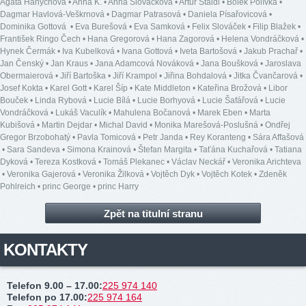
Agáta Hanychová
•
Anna K.
•
Anna Slováčková
•
Artur Štaidl
•
Bolek Polívka
•
Dagmar Havlová-Veškrnová
•
Dagmar Patrasová
•
Daniela Písařovicová
•
Dominika Gottová
•
Eva Burešová
•
Eva Samková
•
Felix Slováček
•
Filip Blažek
•
František Ringo Čech
•
Hana Gregorová
•
Hana Zagorová
•
Helena Vondráčková
•
Hynek Čermák
•
Iva Kubelková
•
Ivana Gottová
•
Iveta Bartošová
•
Jakub Prachař
•
Jan Čenský
•
Jan Kraus
•
Jana Adamcová Nováková
•
Jana Boušková
•
Jaroslava
Obermaierová
•
Jiří Bartoška
•
Jiří Krampol
•
Jiřina Bohdalová
•
Jitka Čvančarová
•
Josef Kokta
•
Karel Gott
•
Karel Šíp
•
Kate Middleton
•
Kateřina Brožová
•
Libor
Bouček
•
Linda Rybová
•
Lucie Bílá
•
Lucie Borhyová
•
Lucie Šafářová
•
Lucie
Vondráčková
•
Lukáš Vaculík
•
Mahulena Bočanová
•
Marek Eben
•
Marta
Kubišová
•
Martin Dejdar
•
Michal David
•
Monika Marešová-Poslušná
•
Ondřej
Gregor Brzobohatý
•
Pavla Tomicová
•
Petr Janda
•
Rey Koranteng
•
Sára Affašová
•
Sara Sandeva
•
Simona Krainová
•
Štefan Margita
•
Taťána Kuchařová
•
Tatiana
Dyková
•
Tereza Kostková
•
Tomáš Plekanec
•
Václav Neckář
•
Veronika Arichteva
•
Veronika Gajerová
•
Veronika Žilková
•
Vojtěch Dyk
•
Vojtěch Kotek
•
Zdeněk
Pohlreich
•
princ George
•
princ Harry
Zpět na titulní stranu
KONTAKTY
Telefon 9.00 – 17.00
:
225 974 140
Telefon po 17.00
:
225 974 164