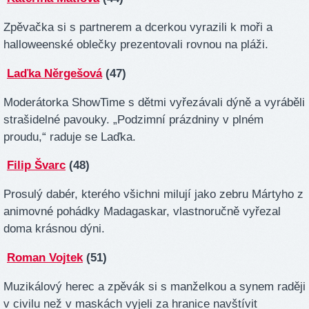
Zpěvačka si s partnerem a dcerkou vyrazili k moři a
halloweenské oblečky prezentovali rovnou na pláži.
Laďka Něrgešová
(47)
Moderátorka ShowTime s dětmi vyřezávali dýně a vyráběli
strašidelné pavouky. „Podzimní prázdniny v plném
proudu,“ raduje se Laďka.
Filip Švarc
(48)
Prosulý dabér, kterého všichni milují jako zebru Mártyho z
animovné pohádky Madagaskar, vlastnoručně vyřezal
doma krásnou dýni.
Roman Vojtek
(51)
Muzikálový herec a zpěvák si s manželkou a synem raději
v civilu než v maskách vyjeli za hranice navštívit