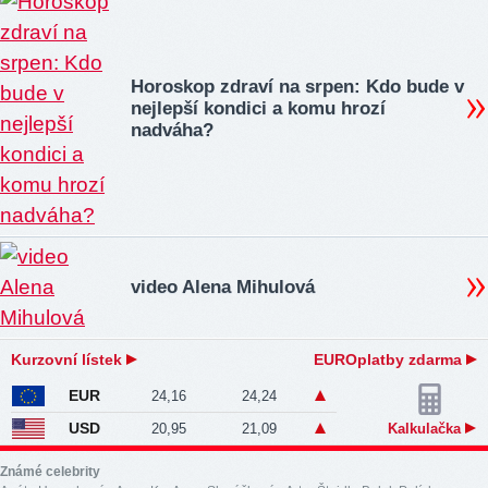
Horoskop zdraví na srpen: Kdo bude v
nejlepší kondici a komu hrozí
nadváha?
video Alena Mihulová
Kurzovní lístek
EUROplatby zdarma
EUR
24,16
24,24
USD
20,95
21,09
Kalkulačka
Známé celebrity