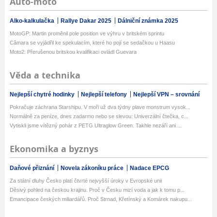
Auto-moto
Alko-kalkulačka
Rallye Dakar 2025
Dálniční známka 2025
MotoGP: Martin proměnil pole position ve výhru v britském sprintu
Câmara se vyjádřil ke spekulacím, které ho pojí se sedačkou u Haasu
Moto2: Přerušenou britskou kvalifikaci ovládl Guevara
Věda a technika
Nejlepší chytré hodinky
Nejlepší telefony
Nejlepší VPN – srovnání
Pokračuje záchrana Starshipu. V moři už dva týdny plave monstrum vysok...
Normálně za peníze, dnes zadarmo nebo se slevou: Univerzální čtečka, c...
Vytiskli jsme vítězný pohár z PETG Ultraglow Green. Takhle nezáří ani ...
Ekonomika a byznys
Daňové přiznání
Novela zákoníku práce
Nadace EPCG
Za státní dluhy Česko platí čtvrté nejvyšší úroky v Evropské unii
Děsivý pohled na českou krajinu. Proč v Česku mizí voda a jak k tomu p...
Emancipace českých miliardářů. Proč Strnad, Křetínský a Komárek nakupu...