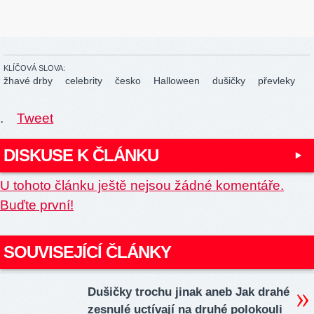
KLÍČOVÁ SLOVA:
žhavé drby
celebrity
česko
Halloween
dušičky
převleky
.
Tweet
DISKUSE K ČLÁNKU
U tohoto článku ještě nejsou žádné komentáře.
Buďte první!
SOUVISEJÍCÍ ČLÁNKY
Dušičky trochu jinak aneb Jak drahé
zesnulé uctívají na druhé polokouli