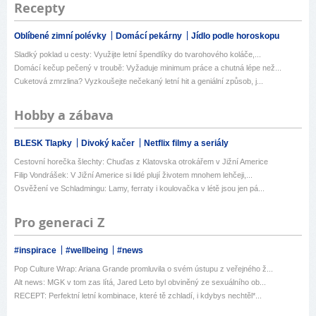
Recepty
Oblíbené zimní polévky
Domácí pekárny
Jídlo podle horoskopu
Sladký poklad u cesty: Využijte letní špendlíky do tvarohového koláče,...
Domácí kečup pečený v troubě: Vyžaduje minimum práce a chutná lépe než...
Cuketová zmrzlina? Vyzkoušejte nečekaný letní hit a geniální způsob, j...
Hobby a zábava
BLESK Tlapky
Divoký kačer
Netflix filmy a seriály
Cestovní horečka šlechty: Chuďas z Klatovska otrokářem v Jižní Americe
Filip Vondrášek: V Jižní Americe si lidé plují životem mnohem lehčeji,...
Osvěžení ve Schladmingu: Lamy, ferraty i koulovačka v létě jsou jen pá...
Pro generaci Z
#inspirace
#wellbeing
#news
Pop Culture Wrap: Ariana Grande promluvila o svém ústupu z veřejného ž...
Alt news: MGK v tom zas lítá, Jared Leto byl obviněný ze sexuálního ob...
RECEPT: Perfektní letní kombinace, které tě zchladí, i kdybys nechtěl*...