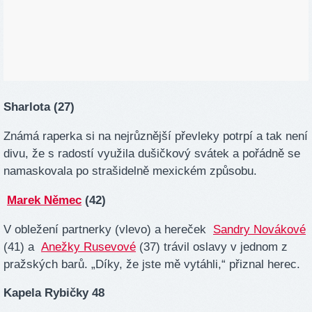
Sharlota (27)
Známá raperka si na nejrůznější převleky potrpí a tak není
divu, že s radostí využila dušičkový svátek a pořádně se
namaskovala po strašidelně mexickém způsobu.
Marek Němec
(42)
V obležení partnerky (vlevo) a hereček
Sandry Novákové
(41) a
Anežky Rusevové
(37) trávil oslavy v jednom z
pražských barů. „Díky, že jste mě vytáhli,“ přiznal herec.
Kapela Rybičky 48