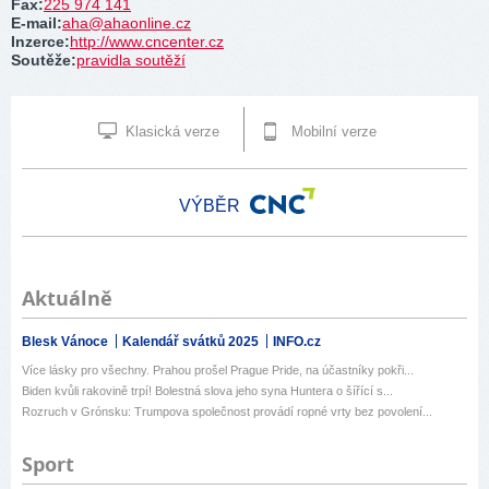
Fax
:
225 974 141
E-mail
:
aha@ahaonline.cz
Inzerce
:
http://www.cncenter.cz
Soutěže
:
pravidla soutěží
Klasická verze
Mobilní verze
VÝBĚR
Aktuálně
Blesk Vánoce
Kalendář svátků 2025
INFO.cz
Více lásky pro všechny. Prahou prošel Prague Pride, na účastníky pokři...
Biden kvůli rakovině trpí! Bolestná slova jeho syna Huntera o šířící s...
Rozruch v Grónsku: Trumpova společnost provádí ropné vrty bez povolení...
Sport