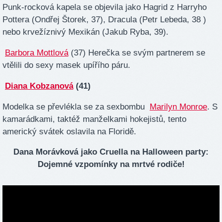
Punk-rocková kapela se objevila jako Hagrid z Harryho
Pottera (Ondřej Štorek, 37), Dracula (Petr Lebeda, 38 )
nebo krvežíznivý Mexikán (Jakub Ryba, 39).
Barbora Mottlová
(37) Herečka se svým partnerem se
vtělili do sexy masek upířího páru.
Diana Kobzanová
(41)
Modelka se převlékla se za sexbombu
Marilyn Monroe
. S
kamarádkami, taktéž manželkami hokejistů, tento
americký svátek oslavila na Floridě.
Dana Morávková jako Cruella na Halloween party:
Dojemné vzpomínky na mrtvé rodiče!