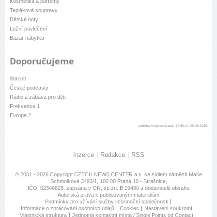
Kosmetika a parfémy
Teplákové soupravy
Dětské boty
Ložní povlečení
Bazar nábytku
Doporučujeme
Starjob
České podcasty
Rádio a zábava pro děti
Frekvence 1
Evropa 2
patička vygenerovaná: 17:40:14 08.08.2026
Inzerce
Redakce
RSS
© 2001 - 2026 Copyright
CZECH NEWS CENTER a.s.
se sídlem náměstí Marie
Schmolkové 3493/1, 100 00 Praha 10 - Strašnice,
IČO: 02346826, zapsána v OR, sp.zn. B 19490 a dodavatelé obsahu
Autorská práva k publikovaným materiálům
Podmínky pro užívání služby informační společnosti
Informace o zpracování osobních údajů
Cookies
Nastavení soukromí
Vlastnická struktura
Jednotná kontaktní místa / Single Points od Contact