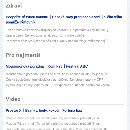
Zdraví
Podpořte dětskou imunitu
Babské rady proti nachlazení
S čím vším
pomůže rýmovník
Jak se zdravě zchladit v tropických vedrech: Co pomáhá a kdy už riskuj...
Úpal a úžeh: Jak je poznat a jak se z nich rychle vyléčit
Parazité v nás: Kterým se u nás líbí a kde v našem těle je můžeme nají...
Pro nejmenší
Mourissonova poradna
Komiksy
Festival ABC
Mourrisonova poradna: Jsem líná a nic se mi nechce dělat: Kdy jde o ún...
Česká společnost ornitologická slaví 100 let: Jak chrání ptáky v ČR?
Vyzkoušejte český kyberpunk. V Netspectre se stanete elitním hackerem ...
Video
Prostor X
Branky, body, kokoti
Fortuna liga
Prague Pride vrcholí: Tisíce lidí v ulicích, jde duhový průvod! (8. sr...
Prague Pride vrcholí: Tisíce lidí v ulicích, jde duhový průvod! (8. sr...
Hra světel na fasádě slavné vily: Tugendhat slaví 25 let na seznamu UN...