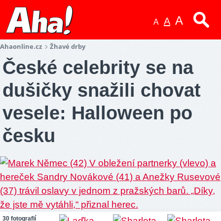
A
A
A
Ahaonline.cz
Žhavé drby
České celebrity se na
dušičky snažili chovat
vesele: Halloween po
česku
30 fotografií