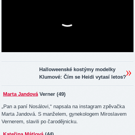
Halloweenské kostýmy modelky
Klumové: Čím se Heidi vytasí letos?
Marta Jandová
Verner (49)
„Pan a paní Nosálovi,“ napsala na instagram zpěvačka
Marta Jandová. S manželem, gynekologem Miroslavem
Vernerem, slavili po čarodějnicku.
Kateřina Mátlová
(44)