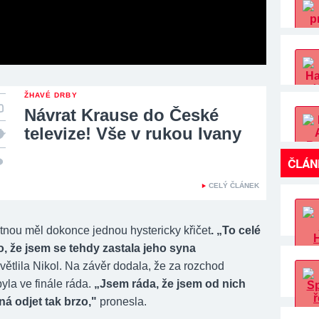
ŽHAVÉ DRBY
Návrat Krause do České
televize! Vše v rukou Ivany
ČLÁN
CELÝ ČLÁNEK
otnou měl dokonce jednou hystericky křičet
. „To celé
, že jsem se tehdy zastala jeho syna
větlila Nikol. Na závěr dodala, že za rozchod
la ve finále ráda.
„Jsem ráda, že jsem od nich
á odjet tak brzo,"
pronesla.