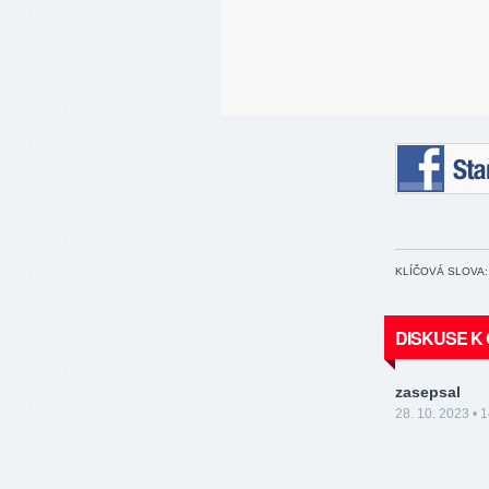
Staňte se 
KLÍČOVÁ SLOVA:
DISKUSE K
zasepsal
28. 10. 2023 • 