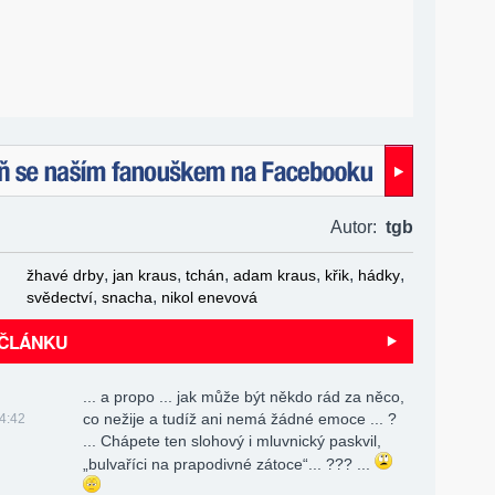
naším fanouškem na Facebooku!
Autor:
tgb
,
,
,
,
,
,
žhavé drby
jan kraus
tchán
adam kraus
křik
hádky
,
,
svědectví
snacha
nikol enevová
 ČLÁNKU
... a propo ... jak může být někdo rád za něco,
co nežije a tudíž ani nemá žádné emoce ... ?
14:42
... Chápete ten slohový i mluvnický paskvil,
„bulvaříci na prapodivné zátoce“... ??? ...