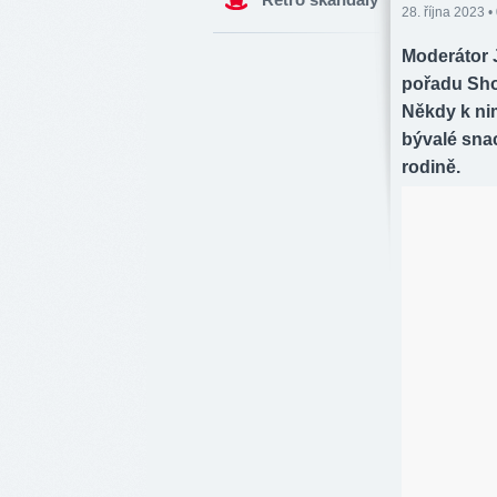
28. října 2023 •
Moderátor 
pořadu Sho
Někdy k ni
bývalé sna
rodině.