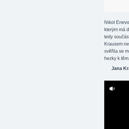
Nikol Enevo
kterým má d
tedy součás
Krausem neb
svěřila se 
hezky k těm,
Jana Kr