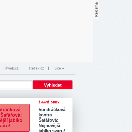
FITweb.cz
Reflex.cz
více
ŽHAVÉ DRBY
Vondráčková
kontra
Šafářová:
Nejnovější
jablko sváru!