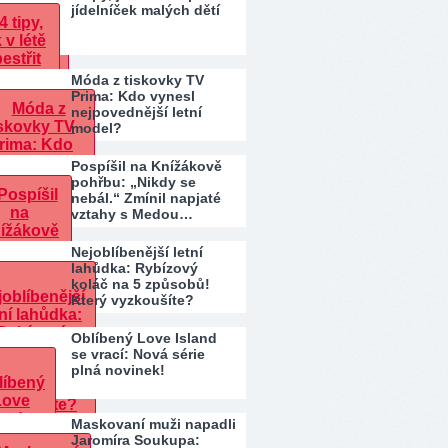
jídelníček malých dětí
Móda z tiskovky TV
Prima: Kdo vynesl
nejpovednější letní
model?
Pospíšil na Knížákově
pohřbu: „Nikdy se
nebál.“ Zmínil napjaté
vztahy s Medou…
Nejoblíbenější letní
lahůdka: Rybízový
koláč na 5 způsobů!
Který vyzkoušíte?
Oblíbený Love Island
se vrací: Nová série
plná novinek!
Maskovaní muži napadli
Jaromíra Soukupa: