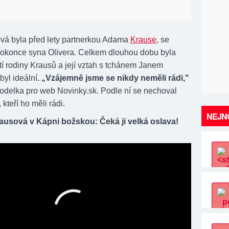
vá byla před lety partnerkou Adama
Krause
, se
okonce syna Olivera. Celkem dlouhou dobu byla
tí rodiny Krausů a její vztah s tchánem Janem
yl ideální
. „Vzájemně jsme se nikdy neměli rádi,"
modelka pro web Novinky.sk. Podle ní se nechoval
 kteří ho měli rádi.
NEJNO
ausová v Kápni božskou: Čeká ji velká oslava!