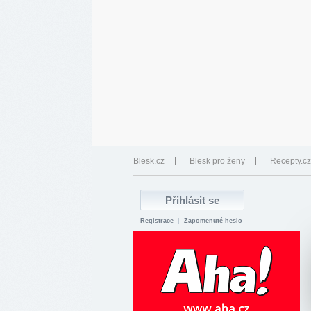
Blesk.cz
Blesk pro ženy
Recepty.cz
Registrace
|
Zapomenuté heslo