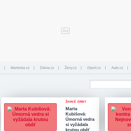
Maminka.cz
Dáma.cz
Ženy.cz
iSport.cz
Auto.cz
ŽHAVÉ DRBY
Marta
Kubišová:
Úmorná vedra
si vyžádala
krutou oběť