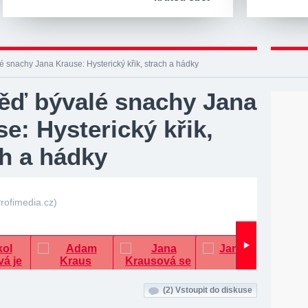
 snachy Jana Krause: Hysterický křik, strach a hádky
ěď bývalé snachy Jana
e: Hysterický křik,
ch a hádky
rofimedia.cz)
(2)
Vstoupit do diskuse