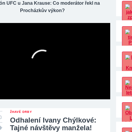
n UFC u Jana Krause: Co moderátor řekl na
Procházkův výkon?
ŽHAVÉ DRBY
Odhalení Ivany Chýlkové:
Tajné návštěvy manžela!