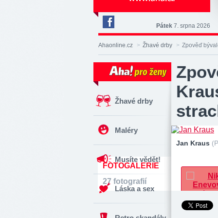
Pátek
7. srpna 2026
Deník
Aha!
Ahaonline.cz
>
Žhavé drby
>
Zpověď bývalé
na
Facebooku
Zpov
Kraus
Žhavé drby
stra
Maléry
Jan Kraus
(P
Musíte vědět!
FOTOGALERIE
27 fotografií
Láska a sex
Retro skandály