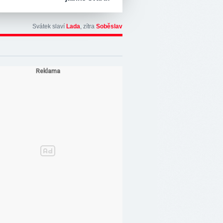
Svátek slaví
Lada
, zítra
Soběslav