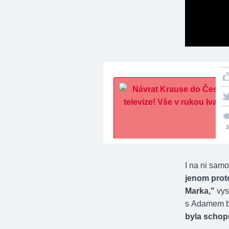
3
I na ni sam
jenom proto
Marka,"
vys
s Adamem by
byla schopn