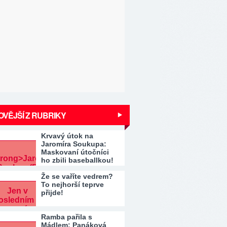
VĚJŠÍ Z RUBRIKY
Krvavý útok na
Jaromíra Soukupa:
Maskovaní útočníci
ho zbili baseballkou!
Že se vaříte vedrem?
To nejhorší teprve
přijde!
Ramba pařila s
Mádlem: Panáková