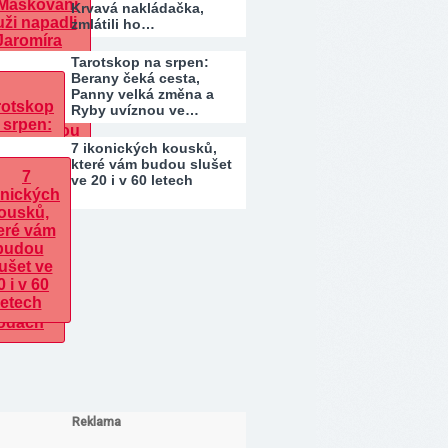
Krvavá nakládačka,
zmlátili ho…
Tarotskop na srpen:
Berany čeká cesta,
Panny velká změna a
Ryby uvíznou ve…
7 ikonických kousků,
které vám budou slušet
ve 20 i v 60 letech