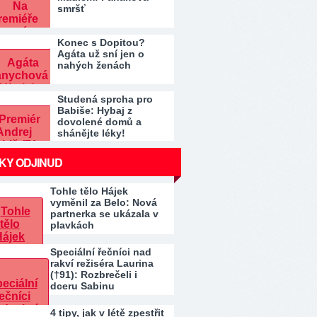
smršť
Konec s Dopitou?
Agáta už sní jen o
nahých ženách
Studená sprcha pro
Babiše: Hybaj z
dovolené domů a
shánějte léky!
KY ODJINUD
Tohle tělo Hájek
vyměnil za Belo: Nová
partnerka se ukázala v
plavkách
Speciální řečníci nad
rakví režiséra Laurina
(†91): Rozbrečeli i
dceru Sabinu
4 tipy, jak v létě zpestřit