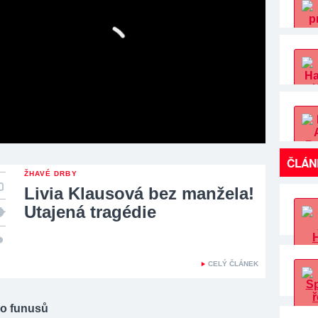
ČLÁN
ŽHAVÉ DRBY
Livia Klausová bez manžela!
Utajená tragédie
CELÝ ČLÁNEK
ho funusů