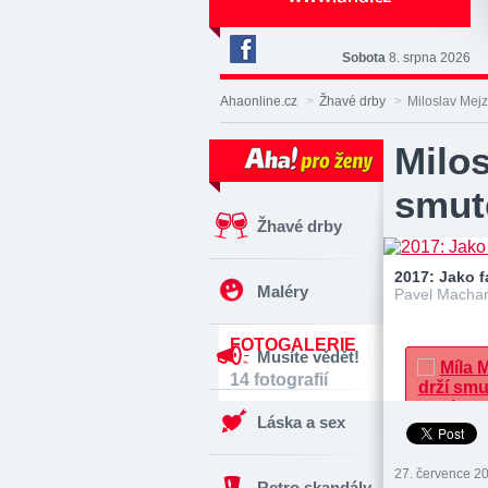
Sobota
8. srpna 2026
Deník
Aha!
Ahaonline.cz
>
Žhavé drby
>
Miloslav Mejz
na
Facebooku
Milos
smut
Žhavé drby
2017: Jako f
Maléry
Pavel Machan
FOTOGALERIE
Musíte vědět!
14 fotografií
Láska a sex
27. července 20
Retro skandály