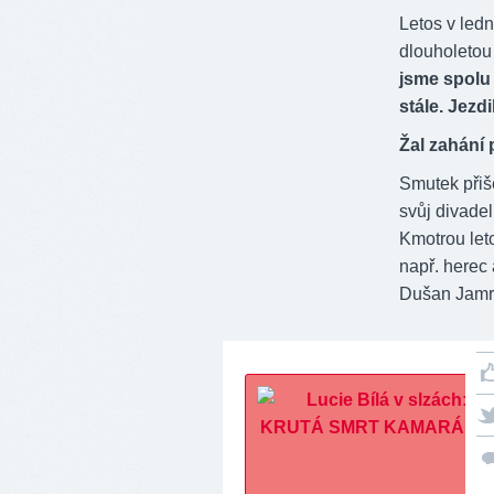
Letos v ledn
dlouholetou
jsme spolu h
stále. Jezd
Žal zahání 
Smutek přiš
svůj divadel
Kmotrou let
např. herec
Dušan Jamri