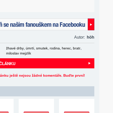
naším fanouškem na Facebooku!
Autor:
höh
,
,
,
,
,
,
žhavé drby
úmrtí
smutek
rodina
herec
bratr
miloslav mejzlík
 ČLÁNKU
lánku ještě nejsou žádné komentáře. Buďte první!