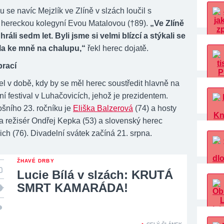
u se navíc Mejzlík ve Zlíně v slzách loučil s
 hereckou kolegyní Evou Matalovou (†89).
„Ve Zlíně
ráli sedm let. Byli jsme si velmi blízcí a stýkali se
ila ke mně na chalupu,“
řekl herec dojatě.
prací
el v době, kdy by se měl herec soustředit hlavně na
ní festival v Luhačovicích, jehož je prezidentem.
ošního 23. ročníku je
Eliška Balzerová
(74) a hosty
 a režisér Ondřej Kepka (53) a slovenský herec
ch (76). Divadelní svátek začíná 21. srpna.
ŽHAVÉ DRBY
Lucie Bílá v slzách: KRUTÁ
SMRT KAMARÁDA!