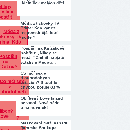
jídelníček malých dětí
Móda z tiskovky TV
Prima: Kdo vynesl
nejpovednější letní
model?
Pospíšil na Knížákově
pohřbu: „Nikdy se
nebál.“ Zmínil napjaté
vztahy s Medou…
Co ničí sex v
dlouhodobých
vztazích? S touhle
chybou bojuje 83 %
párů. Patříte…
Oblíbený Love Island
se vrací: Nová série
plná novinek!
Maskovaní muži napadli
Jaromíra Soukupa: