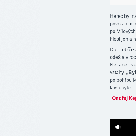
Herec byl n
povoláním p
po Mílových
hlesl jen a 
Do Třebíče z
odešla v ro
Nejraději s
vztahy.
„Byl
po pohřbu Me
kus ubylo.
Ondřej Ke