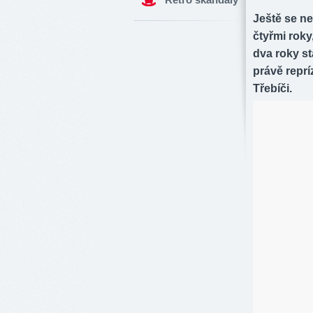
Ještě se ne
čtyřmi roky,
dva roky st
právě repr
Třebíči.