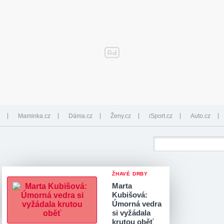
Maminka.cz
Dáma.cz
Ženy.cz
iSport.cz
Auto.cz
ŽHAVÉ DRBY
Marta
Kubišová:
Úmorná vedra
si vyžádala
krutou oběť