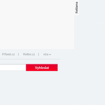
FITweb.cz
Reflex.cz
více