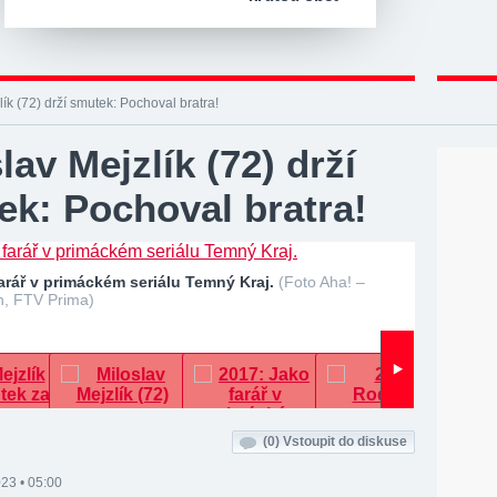
lík (72) drží smutek: Pochoval bratra!
lav Mejzlík (72) drží
ek: Pochoval bratra!
arář v primáckém seriálu Temný Kraj.
(Foto Aha! –
, FTV Prima)
(0)
Vstoupit do diskuse
23 • 05:00