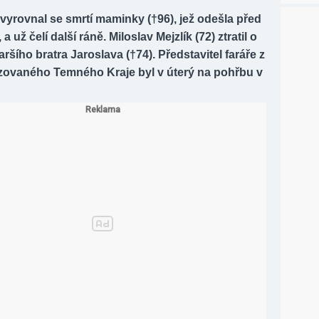
vyrovnal se smrtí maminky (†96), jež odešla před
 a už čelí další ráně. Miloslav Mejzlík (72) ztratil o
aršího bratra Jaroslava (†74). Představitel faráře z
ízovaného Temného Kraje byl v úterý na pohřbu v