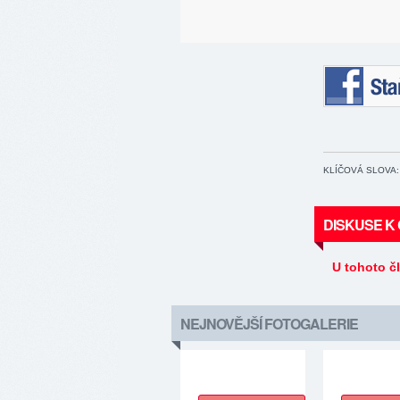
Staňte se 
KLÍČOVÁ SLOVA:
DISKUSE K
U tohoto č
NEJNOVĚJŠÍ FOTOGALERIE