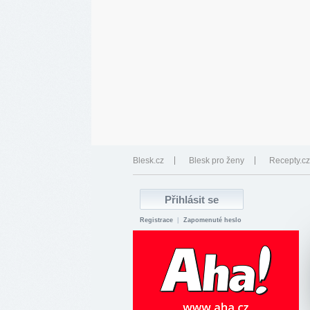
Blesk.cz
Blesk pro ženy
Recepty.cz
Registrace
|
Zapomenuté heslo