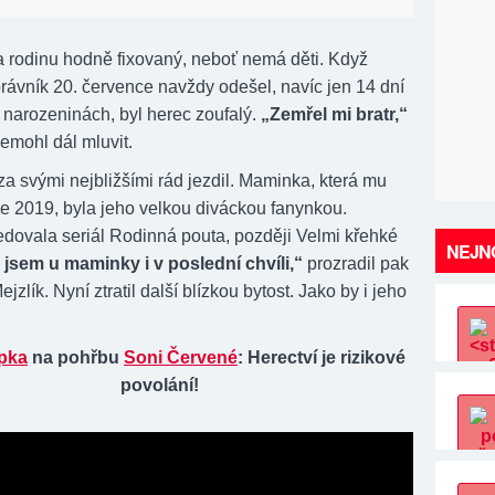
a rodinu hodně fixovaný, neboť nemá děti. Když
rávník 20. července navždy odešel, navíc jen 14 dní
 narozeninách, byl herec zoufalý.
„Zemřel mi bratr,“
nemohl dál mluvit.
a svými nejbližšími rád jezdil. Maminka, která mu
ce 2019, byla jeho velkou diváckou fanynkou.
ledovala seriál Rodinná pouta, později Velmi křehké
NEJNO
 jsem u maminky i v poslední chvíli,“
prozradil pak
jzlík. Nyní ztratil další blízkou bytost. Jako by i jeho
pka
na pohřbu
Soni Červené
: Herectví je rizikové
povolání!