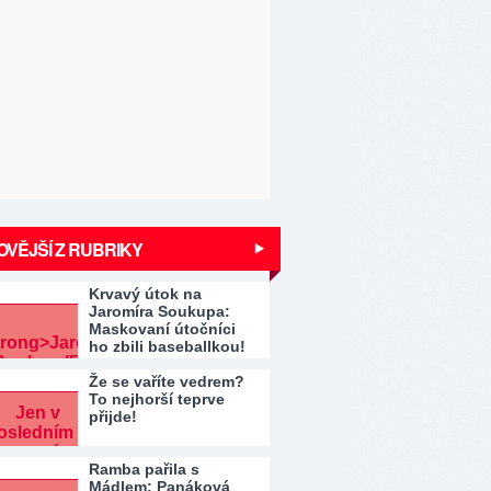
VĚJŠÍ Z RUBRIKY
Krvavý útok na
Jaromíra Soukupa:
Maskovaní útočníci
ho zbili baseballkou!
Že se vaříte vedrem?
To nejhorší teprve
přijde!
Ramba pařila s
Mádlem: Panáková