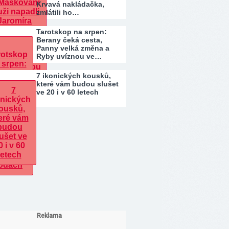
Krvavá nakládačka,
zmlátili ho…
Tarotskop na srpen:
Berany čeká cesta,
Panny velká změna a
Ryby uvíznou ve…
7 ikonických kousků,
které vám budou slušet
ve 20 i v 60 letech