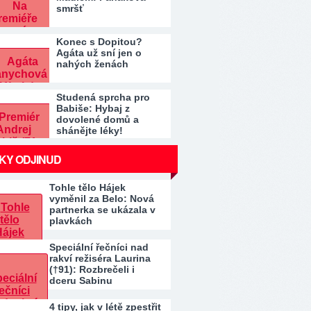
smršť
Konec s Dopitou?
Agáta už sní jen o
nahých ženách
Studená sprcha pro
Babiše: Hybaj z
dovolené domů a
shánějte léky!
KY ODJINUD
Tohle tělo Hájek
vyměnil za Belo: Nová
partnerka se ukázala v
plavkách
Speciální řečníci nad
rakví režiséra Laurina
(†91): Rozbrečeli i
dceru Sabinu
4 tipy, jak v létě zpestřit